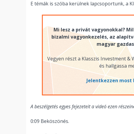
E témák is szóba kerülnek lapcsoportunk, a Kl
Mi lesz a privát vagyonokkal? Mi
bizalmi vagyonkezelés, az alapít
magyar gazdasá
Vegyen részt a Klasszis Investment 
és hallgassa me
Jelentkezzen most 
A beszélgetés egyes fejezeteit a videó ezen részeiné
0:09 Beköszönés.