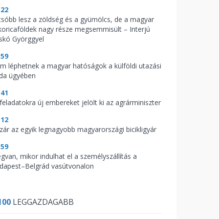
:22
csóbb lesz a zöldség és a gyümölcs, de a magyar
koricaföldek nagy része megsemmisült – Interjú
skó Györggyel
:59
m léphetnek a magyar hatóságok a külföldi utazási
oda ügyében
:41
feladatokra új embereket jelölt ki az agrárminiszter
:12
zár az egyik legnagyobb magyarországi bicikligyár
:59
gvan, mikor indulhat el a személyszállítás a
dapest–Belgrád vasútvonalon
100
LEGGAZDAGABB