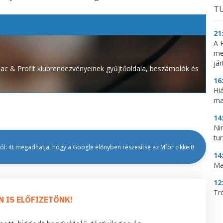
TU
21
A 
me
já
 Piac & Profit klubrendezvényeinek gyűjtőoldala, beszámolók és
16
Hi
ma
14
Ni
tu
l: itt megadhatja, hogy a Google előnyben részesítse az Mfor cikkeit!
14
Ma
12
Tr
N IS ELŐFIZETŐNK!