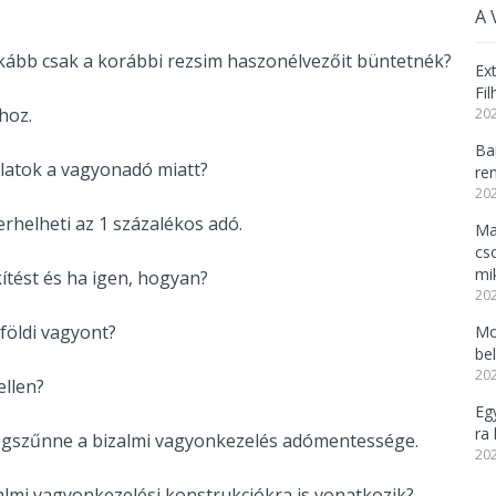
A 
inkább csak a korábbi rezsim haszonélvezőit büntetnék?
Ex
Fi
hoz.
202
Ba
latok a vagyonadó miatt?
re
202
terhelheti az 1 százalékos adó.
Ma
cs
mi
tést és ha igen, hogyan?
202
lföldi vagyont?
Mo
be
202
llen?
Eg
ra 
megszűnne a bizalmi vagyonkezelés adómentessége.
202
almi vagyonkezelési konstrukciókra is vonatkozik?