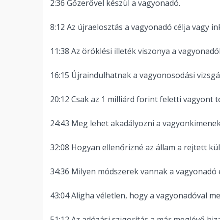
2:36 Gőzerővel készül a vagyonadó.
8:12 Az újraelosztás a vagyonadó célja vagy 
11:38 Az öröklési illeték viszonya a vagyonadó
16:15 Újraindulhatnak a vagyonosodási vizsgá
20:12 Csak az 1 milliárd forint feletti vagyont 
24:43 Meg lehet akadályozni a vagyonkimenekí
32:08 Hogyan ellenőrizné az állam a rejtett kü
34:36 Milyen módszerek vannak a vagyonadó e
43:04 Aligha véletlen, hogy a vagyonadóval 
51:12 Az adózási szigorítás a már meglévő biz