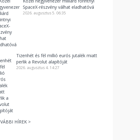
Közel negyvenezer milliárd forintnyi
SpaceX-részvény válhat eladhatóvá
2026. augusztus 5. 06:35
Tizenhét és fél millió eurós jutalék miatt
perlik a Revolut alapítóját
2026. augusztus 4. 14:27
VÁBBI HÍREK >