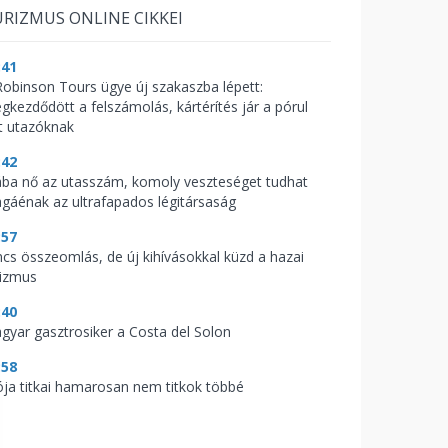
RIZMUS ONLINE CIKKEI
:41
Robinson Tours ügye új szakaszba lépett:
gkezdődött a felszámolás, kártérítés jár a pórul
rt utazóknak
:42
ába nő az utasszám, komoly veszteséget tudhat
gáénak az ultrafapados légitársaság
:57
ncs összeomlás, de új kihívásokkal küzd a hazai
rizmus
:40
gyar gasztrosiker a Costa del Solon
:58
ója titkai hamarosan nem titkok többé