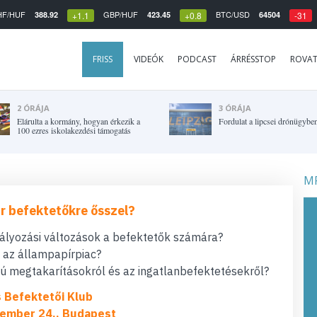
HF/HUF
GBP/HUF
BTC/USD
388.92
423.45
64504
+1.1
+0.8
-31
FRISS
VIDEÓK
PODCAST
ÁRRÉSSTOP
ROVA
2 ÓRÁJA
3 ÓRÁJA
Elárulta a kormány, hogyan érkezik a
Fordulat a lipcsei drónügybe
100 ezres iskolakezdési támogatás
MF
r befektetőkre ősszel?
bályozási változások a befektetők számára?
t az állampapírpiac?
 megtakarításokról és az ingatlanbefektetésekről?
s Befektetői Klub
ember 24., Budapest