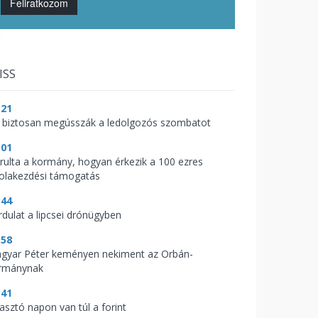
Feliratkozom
ISS
:21
 biztosan megússzák a ledolgozós szombatot
:01
árulta a kormány, hogyan érkezik a 100 ezres
kolakezdési támogatás
:44
rdulat a lipcsei drónügyben
:58
gyar Péter keményen nekiment az Orbán-
rmánynak
:41
zasztó napon van túl a forint