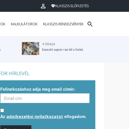
KLASSZIS ELŐFIZETÉS
TOK
KALKULÁTOROK
KLASSZIS RENDEZVÉNYEK
4 ÓRÁJA
n
Izzasztó napon van túl a forint
OR HÍRLEVÉL
Feliratkozáshoz adja meg email címét:
Az
elfogadom.
adatkezelési nyilatkozatot