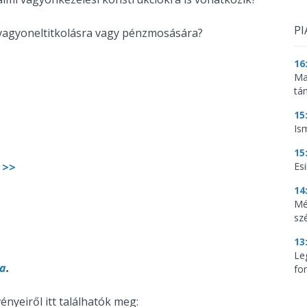
PI
 vagyoneltitkolásra vagy pénzmosására?
16
Ma
tá
15
Is
15
 >>
Es
14
Mé
sz
13
Le
ja
.
for
nyeiről itt találhatók meg: