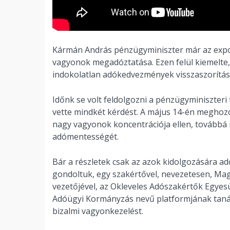
Kármán András pénzügyminiszter már az expo
vagyonok megadóztatása. Ezen felül kiemelte,
indokolatlan adókedvezmények visszaszorítása 
Időnk se volt feldolgozni a pénzügyminiszteri
vette mindkét kérdést. A május 14-én meghozo
nagy vagyonok koncentrációja ellen, továbbá 
adómentességét.
Bár a részletek csak az azok kidolgozására ado
gondoltuk, egy szakértővel, nevezetesen, Mag
vezetőjével, az Okleveles Adószakértők Egyesü
Adóügyi Kormányzás nevű platformjának taná
bizalmi vagyonkezelést.