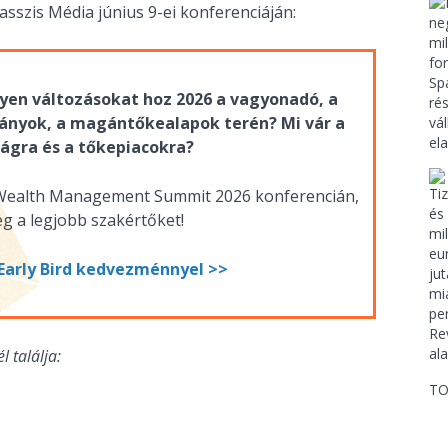
asszis Média június 9-ei konferenciáján:
lyen változásokat hoz 2026 a vagyonadó, a
ványok, a magántőkealapok terén? Mi vár a
gra és a tőkepiacokra?
& Wealth Management Summit 2026 konferencián,
g a legjobb szakértőket!
Early Bird kedvezménnyel >>
l találja:
TO