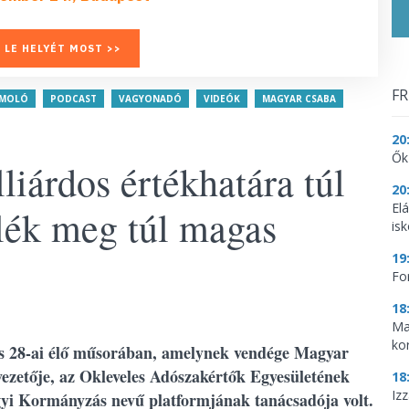
 LE HELYÉT MOST >>
FR
ÁMOLÓ
PODCAST
VAGYONADÓ
VIDEÓK
MAGYAR CSABA
20
Ők
iárdos értékhatára túl
20
El
alék meg túl magas
is
19
Fo
18
Ma
ko
jus 28-ai élő műsorában, amelynek vendége Magyar
ezetője, az Okleveles Adószakértők Egyesületének
18
Iz
gyi Kormányzás nevű platformjának tanácsadója volt.