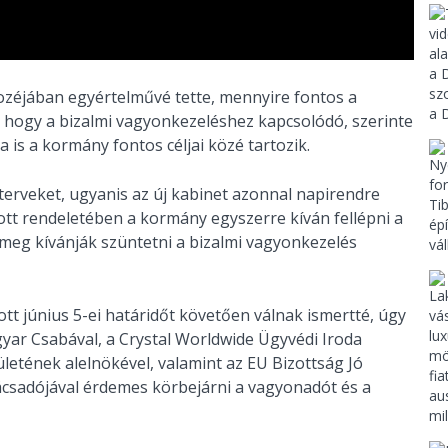
zéjában egyértelművé tette, mennyire fontos a
 hogy a bizalmi vagyonkezeléshez kapcsolódó, szerinte
is a kormány fontos céljai közé tartozik.
 terveket, ugyanis az új kabinet azonnal napirendre
tt rendeletében a kormány egyszerre kíván fellépni a
meg kívánják szüntetni a bizalmi vagyonkezelés
tt június 5-ei határidőt követően válnak ismertté, úgy
yar Csabával, a Crystal Worldwide Ügyvédi Iroda
letének alelnökével, valamint az EU Bizottság Jó
csadójával érdemes körbejárni a vagyonadót és a