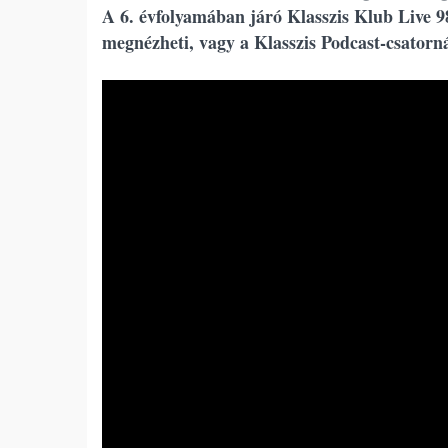
A 6. évfolyamában járó Klasszis Klub Live 9
megnézheti, vagy a Klasszis Podcast-csatorn