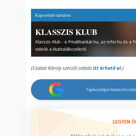
Kapcsolódó tartalom
KLASSZIS KLUB
Klasszis Klub - a Privátbankár.hu, az mfor.hu és a
videók a klubtalálkozókról.
(Csabai Károly szerzői oldala
itt érhető el.
)
Tájékozódjon hiteles forrásbó
LEGYEN Ö