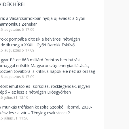
VIDÉK HÍREI
tra: a Vásárcsarnokban nyitja új évadát a Győri
lharmonikus Zenekar
6. augusztus 6. 17:09
rokk pompába öltözik a belváros: hétvégén
ndezik meg a XXXIII. Győri Barokk Esküvőt
6. augusztus 6. 17:09
gyar Péter: 868 milliárd forintos beruházási
omaggal erősítik Magyarország energiaellátását,
közben továbbra is kritikus napok elé néz az ország
6. augusztus 6. 17:09
torbemutató és -sorsolás, rocklegendák, ingyen
lépő – ez lesz a hétvégén Diósgyőrben
6. július 31. 12:10
y munkás tréfásan közölte Szopkó Tiborral, 2030-
kész lesz a vár – Tényleg csak viccelt?
6. július 31. 11:56