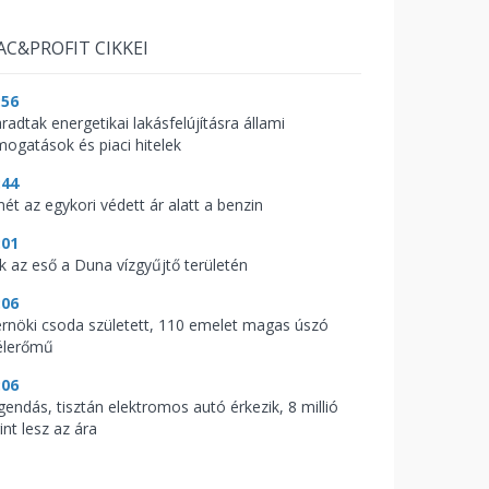
AC&PROFIT CIKKEI
:56
radtak energetikai lakásfelújításra állami
mogatások és piaci hitelek
:44
mét az egykori védett ár alatt a benzin
:01
ik az eső a Duna vízgyűjtő területén
:06
rnöki csoda született, 110 emelet magas úszó
élerőmű
:06
gendás, tisztán elektromos autó érkezik, 8 millió
int lesz az ára