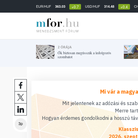
EUR/HUF
USD/HUF
C
363.03
314.48
+0.7
+0.4
2 ÓRÁJA
Ők biztosan megússzák a ledolgozós
szombatot
Mi vár a magya
Mit jelentenek az adózási és sza
Merre tar
Hogyan érdemes gondolkodni a hosszú távú
3p
Klasszi
2026. szept