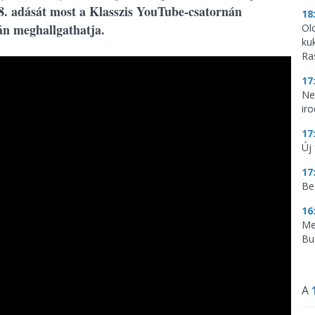
8. adását most a Klasszis YouTube-csatornán
18
án meghallgathatja.
Ol
ku
Ra
17
Ne
ir
17
Új 
17
Be
16
Me
Bu
A