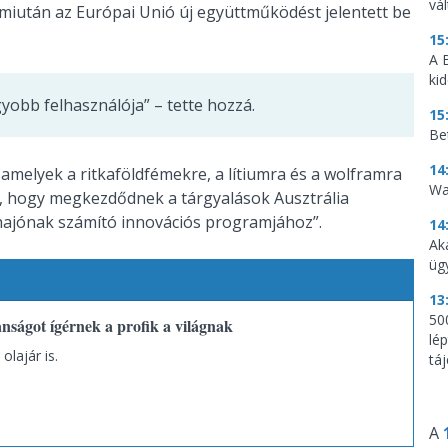
vá
miután az Európai Unió új együttműködést jelentett be
15
A 
ki
yobb felhasználója” – tette hozzá.
15
Be
14
 amelyek a ritkaföldfémekre, a lítiumra és a wolframra
Wa
te, hogy megkezdődnek a tárgyalások Ausztrália
hajónak számító innovációs programjához”.
14
Ak
üg
13
500
anságot ígérnek a profik a világnak
lé
lajár is.
tá
A