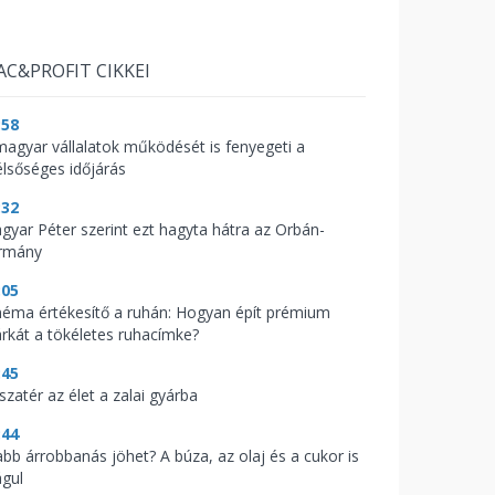
AC&PROFIT CIKKEI
:58
magyar vállalatok működését is fenyegeti a
élsőséges időjárás
:32
gyar Péter szerint ezt hagyta hátra az Orbán-
rmány
:05
néma értékesítő a ruhán: Hogyan épít prémium
rkát a tökéletes ruhacímke?
:45
szatér az élet a zalai gyárba
:44
abb árrobbanás jöhet? A búza, az olaj és a cukor is
águl