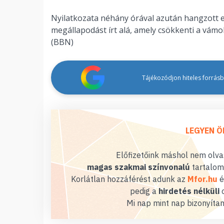
Nyilatkozata néhány órával azután hangzott e
megállapodást írt alá, amely csökkenti a vámo
(BBN)
Tájékozódjon hiteles forrásbó
LEGYEN Ö
Előfizetőink máshol nem olvas
magas szakmai színvonalú
tartalom
Korlátlan hozzáférést adunk az
Mfor.hu
é
pedig a
hirdetés nélküli
o
Mi nap mint nap bizonyítan