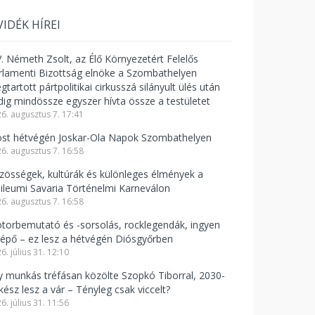
VIDÉK HÍREI
V. Németh Zsolt, az Élő Környezetért Felelős
rlamenti Bizottság elnöke a Szombathelyen
tartott pártpolitikai cirkusszá silányult ülés után
dig mindössze egyszer hívta össze a testületet
6. augusztus 7. 17:41
st hétvégén Joskar-Ola Napok Szombathelyen
6. augusztus 7. 16:58
zösségek, kultúrák és különleges élmények a
bileumi Savaria Történelmi Karneválon
6. augusztus 7. 16:58
torbemutató és -sorsolás, rocklegendák, ingyen
lépő – ez lesz a hétvégén Diósgyőrben
6. július 31. 12:10
y munkás tréfásan közölte Szopkó Tiborral, 2030-
kész lesz a vár – Tényleg csak viccelt?
6. július 31. 11:56