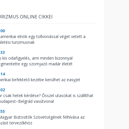
RIZMUS ONLINE CIKKEI
:00
 amerikai elnök egy tollvonással véget vetett a
ületési turizmusnak
:33
y kis odafigyelés, ami minden bizonnyal
gmentette egy szomjazó madár életét
:14
erikai befektető kezébe kerülhet az easyJet
:02
r csak hetek kérdése? Ősszel utasokat is szállíthat
Budapest–Belgrád vasútvonal
:55
Magyar Biztosítók Szövetségének felhívása az
azást tervezőkhöz