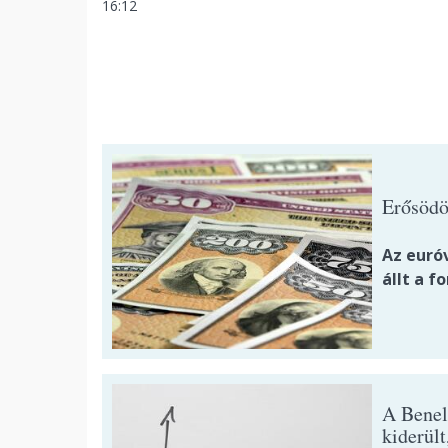
16:12
Erősödöt
Az euró
állt a fo
A Benel
kiderül