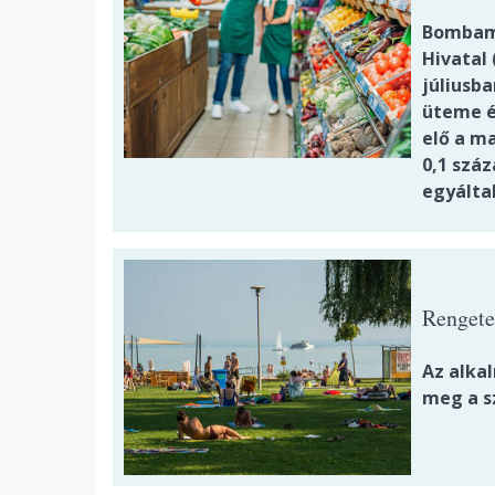
Bombame
Hivatal 
júliusb
üteme év
elő a m
0,1 szá
egyálta
Rengete
Az alka
meg a s