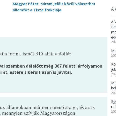
Magyar Péter: három jelölt közül választhat
A 
államfőt a Tisza frakciója
A 
Pa
meg
ed
202
Mo
t a forint, ismét 315 alatt a dollár
202
Kö
val szemben délelőtt még 367 feletti árfolyamon
ju
rint, estére sikerült azon is javítai.
202
Mo
be
202
Eg
ux államokban már nem menő a cigi, és az is
ra 
t, mennyien szívják Magyarországon
202