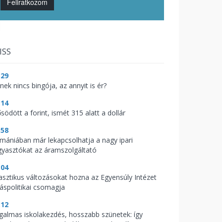
Feliratkozom
ISS
:29
nek nincs bingója, az annyit is ér?
:14
södött a forint, ismét 315 alatt a dollár
:58
mániában már lekapcsolhatja a nagy ipari
gyasztókat az áramszolgáltató
:04
asztikus változásokat hozna az Egyensúly Intézet
káspolitikai csomagja
:12
galmas iskolakezdés, hosszabb szünetek: így