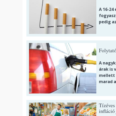
A 16-24
fogyasz
pedig a
Folytat
A nagyk
árak is
mellett
marad a 
Tízéves
infláció