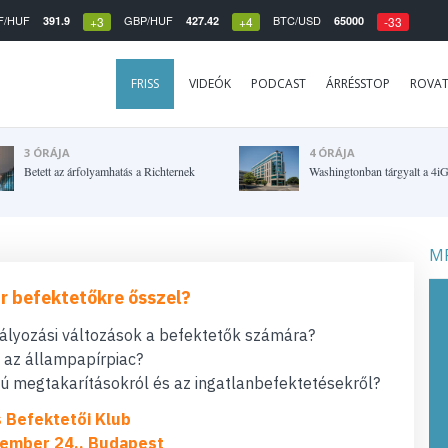
F/HUF
GBP/HUF
BTC/USD
391.9
427.42
65000
+3
+4
-33
FRISS
VIDEÓK
PODCAST
ÁRRÉSSTOP
ROVA
3 ÓRÁJA
4 ÓRÁJA
Betett az árfolyamhatás a Richternek
Washingtonban tárgyalt a 4i
MF
r befektetőkre ősszel?
bályozási változások a befektetők számára?
t az állampapírpiac?
 megtakarításokról és az ingatlanbefektetésekről?
s Befektetői Klub
ember 24., Budapest