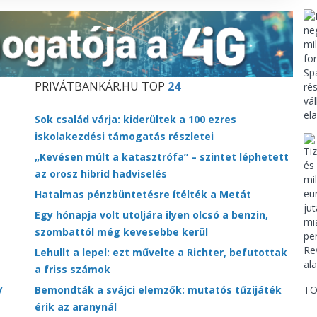
PRIVÁTBANKÁR.HU TOP
24
Sok család várja: kiderültek a 100 ezres
iskolakezdési támogatás részletei
„Kevésen múlt a katasztrófa” – szintet léphetett
az orosz hibrid hadviselés
Hatalmas pénzbüntetésre ítélték a Metát
Egy hónapja volt utoljára ilyen olcsó a benzin,
szombattól még kevesebbe kerül
Lehullt a lepel: ezt művelte a Richter, befutottak
a friss számok
y
Bemondták a svájci elemzők: mutatós tűzijáték
TO
érik az aranynál