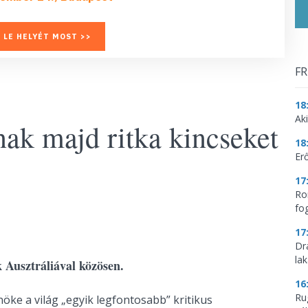
 LE HELYÉT MOST >>
FR
18
Aki
nak majd ritka kincseket
18
Erő
17
Ro
fo
17
Dr
la
k Ausztráliával közösen.
16
Ru
nöke a világ „egyik legfontosabb” kritikus