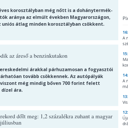
 éves korosztályban még nőtt is a dohánytermék-
tók aránya az elmúlt években Magyarországon,
PI
z uniós átlag minden korosztályban csökkent.
16
A 
sz
15
ódik az áreső a benzinkutakon
Ma
ko
ereskedelmi árakkal párhuzamosan a fogyasztói
14
 várhatóan tovább csökkennek. Az autópályák
A 
 viszont még mindig bőven 700 forint felett
má
dízel ára.
13
Vis
12
 rekord dőlt meg: 1,2 százalékra zuhant a magyar
Új
 júliusban
dr