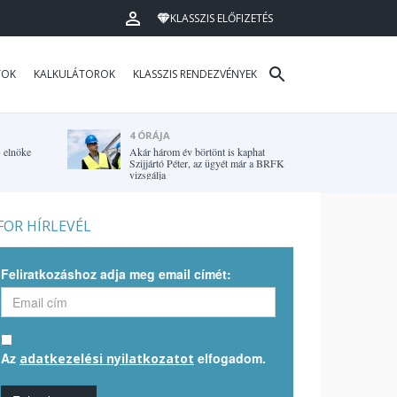
KLASSZIS ELŐFIZETÉS
TOK
KALKULÁTOROK
KLASSZIS RENDEZVÉNYEK
4 ÓRÁJA
G elnöke
Akár három év börtönt is kaphat
Szijjártó Péter, az ügyét már a BRFK
vizsgálja
OR HÍRLEVÉL
Feliratkozáshoz adja meg email címét:
Az
elfogadom.
adatkezelési nyilatkozatot