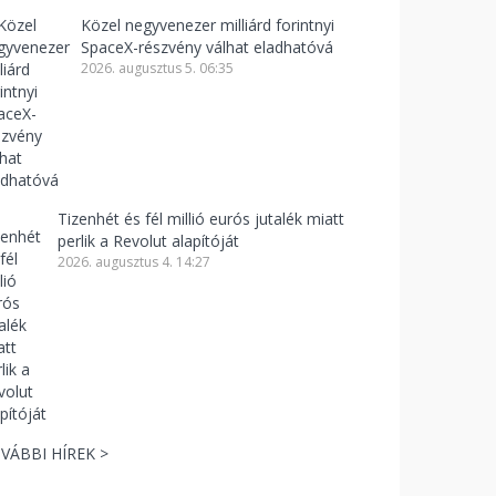
Közel negyvenezer milliárd forintnyi
SpaceX-részvény válhat eladhatóvá
2026. augusztus 5. 06:35
Tizenhét és fél millió eurós jutalék miatt
perlik a Revolut alapítóját
2026. augusztus 4. 14:27
VÁBBI HÍREK >