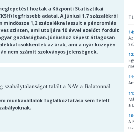
glepetést hoztak a Központi Statisztikai
(KSH) legfrissebb adatai. A júniusi 1,7 százalékról
TU
an mindössze 1,2 százalékra lassult a pénzromlás
es szinten, ami utoljára 10 évvel ezelőtt fordult
14
agyar gazdaságban. Júniushoz képest átlagosan
Az
sz
zalékkal csökkentek az árak, ami a nyár közepén
lán nem számít szokványos jelenségnek.
12
Eg
me
11
Am
g szabálytalanságot talált a NAV a Balatonnál
11
Má
lmi munkavállalók foglalkoztatása sem felelt
a 
zabályoknak.
10
A 
ut