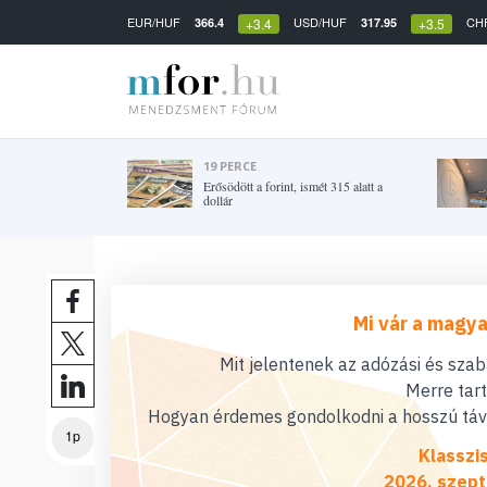
EUR/HUF
USD/HUF
CH
366.4
317.95
+3.4
+3.5
19 PERCE
Erősödött a forint, ismét 315 alatt a
dollár
Mi vár a magya
Mit jelentenek az adózási és sza
Merre tar
Hogyan érdemes gondolkodni a hosszú távú
1p
Klasszi
2026. szept