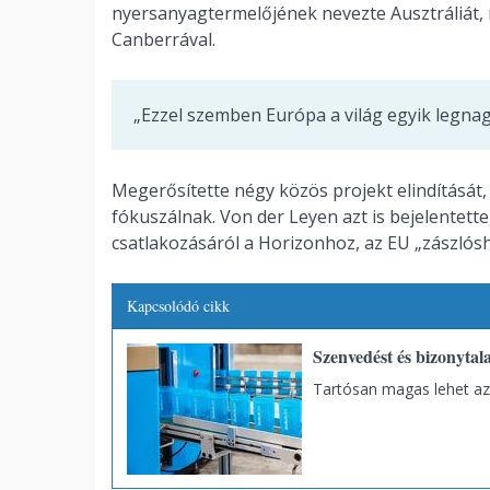
nyersanyagtermelőjének nevezte Ausztráliát, 
Canberrával.
„Ezzel szemben Európa a világ egyik legnag
Megerősítette négy közös projekt elindítását,
fókuszálnak. Von der Leyen azt is bejelentet
csatlakozásáról a Horizonhoz, az EU „zászlós
Kapcsolódó cikk
Szenvedést és bizonytal
Tartósan magas lehet az o