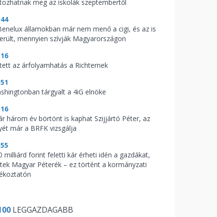
ltozhatnak meg az iskolák szeptembertől
:44
Benelux államokban már nem menő a cigi, és az is
derült, mennyien szívják Magyarországon
:16
tett az árfolyamhatás a Richternek
:51
shingtonban tárgyalt a 4iG elnöke
:16
ár három év börtönt is kaphat Szijjártó Péter, az
yét már a BRFK vizsgálja
:55
 milliárd forint feletti kár érheti idén a gazdákat,
ptek Magyar Péterék – ez történt a kormányzati
jékoztatón
100
LEGGAZDAGABB