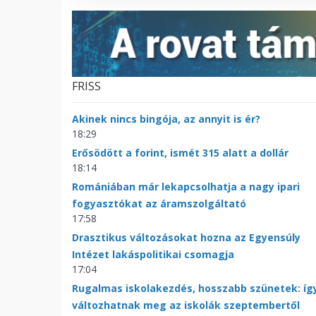
FRISS
Akinek nincs bingója, az annyit is ér?
18:29
Erősödött a forint, ismét 315 alatt a dollár
18:14
Romániában már lekapcsolhatja a nagy ipari
fogyasztókat az áramszolgáltató
17:58
Drasztikus változásokat hozna az Egyensúly
Intézet lakáspolitikai csomagja
17:04
Rugalmas iskolakezdés, hosszabb szünetek: íg
változhatnak meg az iskolák szeptembertől