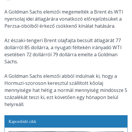
A Goldman Sachs elemzői megemelték a Brent és WTI
nyersolaj idei átlagárára vonatkozó előrejelzésüket a
Perzsa-öbölből érkező csökkenő kínálat hatására.
Az északi-tengeri Brent olajfajta becsült átlagárát 77
dollárról 85 dollárra, a nyugati féltekén irányadó WTI
esetében 72 dollárról 79 dollárra emelte a Goldman
Sachs.
A Goldman Sachs elemzői abból indulnak ki, hogy a
Hormuzi-szoroson keresztül szállított kőolaj
mennyisége hat hétig a normál mennyiség mindössze 5
százalékát teszi ki, ezt követően egy hónapon belül
helyreáll.
Kapcsolódó cikk