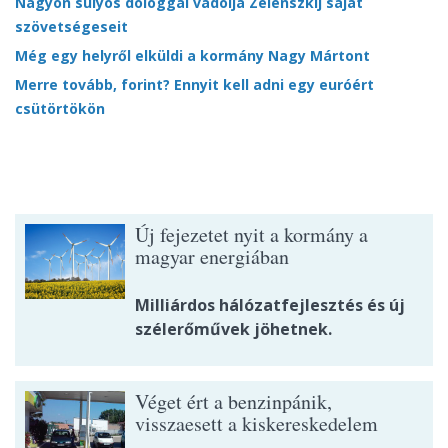
Nagyon súlyos dologgal vádolja Zelenszkij saját
szövetségeseit
Még egy helyről elküldi a kormány Nagy Mártont
Merre tovább, forint? Ennyit kell adni egy euróért
csütörtökön
Új fejezetet nyit a kormány a
magyar energiában
Milliárdos hálózatfejlesztés és új
szélerőművek jöhetnek.
Véget ért a benzinpánik,
visszaesett a kiskereskedelem