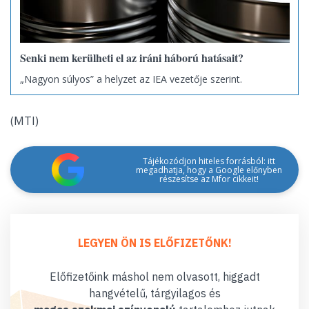
Senki nem kerülheti el az iráni háború hatásait?
„Nagyon súlyos” a helyzet az IEA vezetője szerint.
(MTI)
Tájékozódjon hiteles forrásból: itt
megadhatja, hogy a Google előnyben
részesítse az Mfor cikkeit!
LEGYEN ÖN IS ELŐFIZETŐNK!
Előfizetőink máshol nem olvasott, higgadt
hangvételű, tárgyilagos és