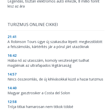
Legendás, tisztán elektromos autó érkezik, 8 millió forint
lesz az ára
TURIZMUS ONLINE CIKKEI
21:41
A Robinson Tours ügye új szakaszba lépett: megkezdődött
a felszámolás, kártérítés jár a pórul járt utazóknak
16:42
Hiába nő az utasszám, komoly veszteséget tudhat
magáénak az ultrafapados légitársaság
14:57
Nincs összeomlás, de új kihívásokkal küzd a hazai turizmus
14:40
Magyar gasztrosiker a Costa del Solon
12:58
Trója titkai hamarosan nem titkok többé