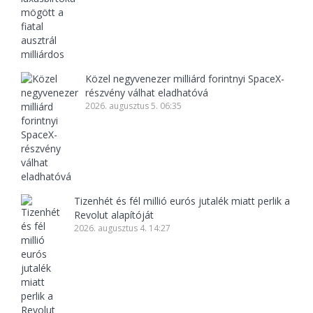
Közel negyvenezer milliárd forintnyi SpaceX-
részvény válhat eladhatóvá
2026. augusztus 5. 06:35
Tizenhét és fél millió eurós jutalék miatt perlik a
Revolut alapítóját
2026. augusztus 4. 14:27