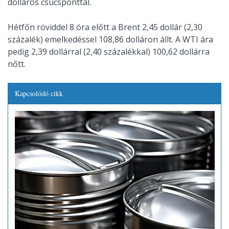
dolláros csúcsponttal.
Hétfőn röviddel 8 óra előtt a Brent 2,45 dollár (2,30
százalék) emelkedéssel 108,86 dolláron állt. A WTI ára
pedig 2,39 dollárral (2,40 százalékkal) 100,62 dollárra
nőtt.
Kapcsolódó cikk