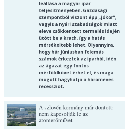
leállása a magyar ipar
teljesítményében. Gazdasági
szempontból viszont épp „jókor”,
vagyis a nyári szabadságok miatt
eleve csökkentett termelés idején
ütött be a krach, így a hatás
mérsékeltebb lehet. Olyannyira,
hogy bár júniusban felemás
számok érkeztek az iparból, idén
az ágazat egy fontos
mérföldkövet érhet el, és maga
mögött hagyhatja a hároméves
recessziót.
A szlovén kormány már döntött:
nem kapcsolják le az
atomerőművet