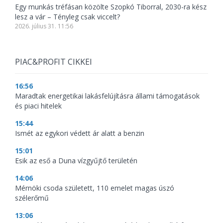
Egy munkás tréfásan közölte Szopkó Tiborral, 2030-ra kész
lesz a vár – Tényleg csak viccelt?
2026. július 31. 11:56
PIAC&PROFIT CIKKEI
16:56
Maradtak energetikai lakásfelújításra állami támogatások
és piaci hitelek
15:44
Ismét az egykori védett ár alatt a benzin
15:01
Esik az eső a Duna vízgyűjtő területén
14:06
Mérnöki csoda született, 110 emelet magas úszó
szélerőmű
13:06