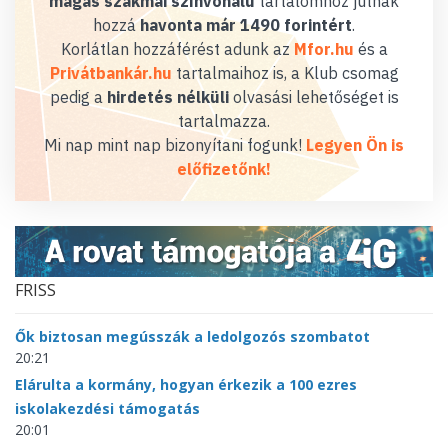
magas szakmai színvonalú
tartalomhoz jutnak
hozzá
havonta már 1490 forintért
.
Korlátlan hozzáférést adunk az
Mfor.hu
és a
Privátbankár.hu
tartalmaihoz is, a Klub csomag
pedig a
hirdetés nélküli
olvasási lehetőséget is
tartalmazza.
Mi nap mint nap bizonyítani fogunk!
Legyen Ön is
előfizetőnk!
FRISS
Ők biztosan megússzák a ledolgozós szombatot
20:21
Elárulta a kormány, hogyan érkezik a 100 ezres
iskolakezdési támogatás
20:01