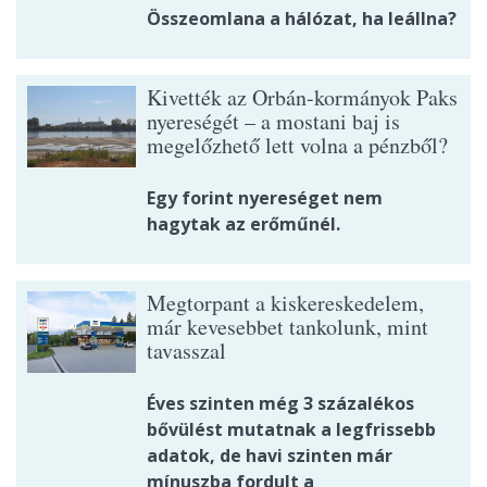
Összeomlana a hálózat, ha leállna?
Kivették az Orbán-kormányok Paks
nyereségét – a mostani baj is
megelőzhető lett volna a pénzből?
Egy forint nyereséget nem
hagytak az erőműnél.
Megtorpant a kiskereskedelem,
már kevesebbet tankolunk, mint
tavasszal
Éves szinten még 3 százalékos
bővülést mutatnak a legfrissebb
adatok, de havi szinten már
mínuszba fordult a