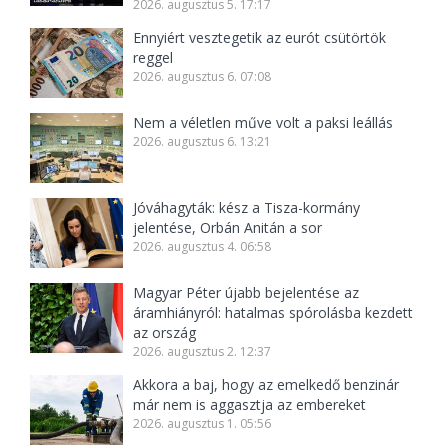
2026. augusztus 5. 17:17
Ennyiért vesztegetik az eurót csütörtök
reggel
2026. augusztus 6. 07:08
Nem a véletlen műve volt a paksi leállás
2026. augusztus 6. 13:21
Jóváhagyták: kész a Tisza-kormány
jelentése, Orbán Anitán a sor
2026. augusztus 4. 06:58
Magyar Péter újabb bejelentése az
áramhiányról: hatalmas spórolásba kezdett
az ország
2026. augusztus 2. 12:37
Akkora a baj, hogy az emelkedő benzinár
már nem is aggasztja az embereket
2026. augusztus 1. 05:56