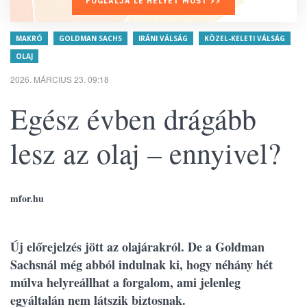
FOGLALJA LE HELYÉT MOST >>
MAKRÓ
GOLDMAN SACHS
IRÁNI VÁLSÁG
KÖZEL-KELETI VÁLSÁG
OLAJ
2026. MÁRCIUS 23. 09:18
Egész évben drágább
lesz az olaj – ennyivel?
mfor.hu
Új előrejelzés jött az olajárakról. De a Goldman
Sachsnál még abból indulnak ki, hogy néhány hét
múlva helyreállhat a forgalom, ami jelenleg
egyáltalán nem látszik biztosnak.