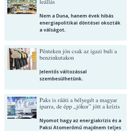
leállás
Nem a Duna, hanem évek hibás
energiapolitikai döntései okozták
a válságot.
Pénteken jön csak az igazi buli a
benzinkutakon
Jelentős változással
szembesülhetünk.
Paks is ráüti a bélyegét a magyar
iparra, de épp „jókor” jött a krízis
Nyomot hagy az energiakrízis és a
Paksi Atomerőmű majdnem teljes