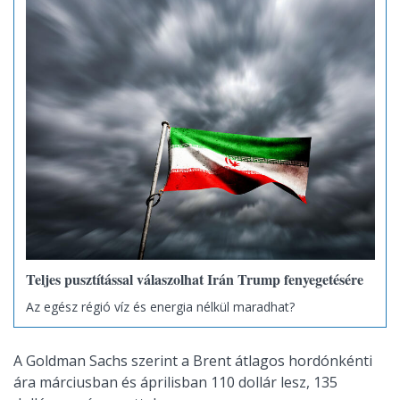
Teljes pusztítással válaszolhat Irán Trump fenyegetésére
Az egész régió víz és energia nélkül maradhat?
A Goldman Sachs szerint a Brent átlagos hordónkénti
ára márciusban és áprilisban 110 dollár lesz, 135