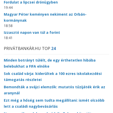
Fordulat a lipcsei drónügyben
19:44
Magyar Péter keményen nekiment az Orbán-
kormánynak
18:58
Izzasztó napon van túl a forint
18:41
PRIVÁTBANKÁR.HU TOP
24
Minden botrányt túlélt, de egy érthetetlen hibába
belebukhat a FIFA elnöke
Sok család várja: kiderültek a 100 ezres iskolakezdési
támogatás részletei
Bemondták a svájci elemzők: mutatós tűzijáték érik az
aranynál
Ezt még a hőség sem tudta megállítani: ismét olcsóbb
lett a családi nagybevásárlás