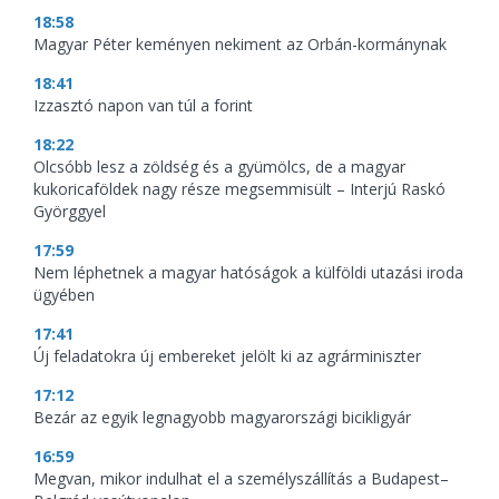
18:58
Magyar Péter keményen nekiment az Orbán-kormánynak
18:41
Izzasztó napon van túl a forint
18:22
Olcsóbb lesz a zöldség és a gyümölcs, de a magyar
kukoricaföldek nagy része megsemmisült – Interjú Raskó
Györggyel
17:59
Nem léphetnek a magyar hatóságok a külföldi utazási iroda
ügyében
17:41
Új feladatokra új embereket jelölt ki az agrárminiszter
17:12
Bezár az egyik legnagyobb magyarországi bicikligyár
16:59
Megvan, mikor indulhat el a személyszállítás a Budapest–