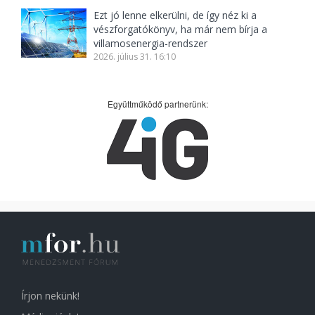
Ezt jó lenne elkerülni, de így néz ki a
vészforgatókönyv, ha már nem bírja a
villamosenergia-rendszer
2026. július 31. 16:10
Együttműködő partnerünk:
Írjon nekünk!