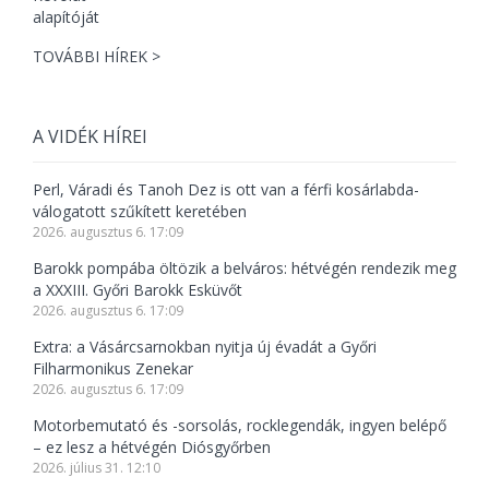
TOVÁBBI HÍREK >
A VIDÉK HÍREI
Perl, Váradi és Tanoh Dez is ott van a férfi kosárlabda-
válogatott szűkített keretében
2026. augusztus 6. 17:09
Barokk pompába öltözik a belváros: hétvégén rendezik meg
a XXXIII. Győri Barokk Esküvőt
2026. augusztus 6. 17:09
Extra: a Vásárcsarnokban nyitja új évadát a Győri
Filharmonikus Zenekar
2026. augusztus 6. 17:09
Motorbemutató és -sorsolás, rocklegendák, ingyen belépő
– ez lesz a hétvégén Diósgyőrben
2026. július 31. 12:10