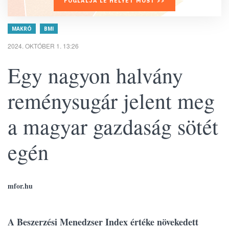
FOGLALJA LE HELYÉT MOST >>
MAKRÓ
BMI
2024. OKTÓBER 1. 13:26
Egy nagyon halvány
reménysugár jelent meg
a magyar gazdaság sötét
egén
mfor.hu
A Beszerzési Menedzser Index értéke növekedett