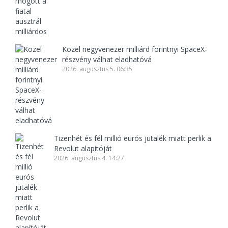
Közel negyvenezer milliárd forintnyi SpaceX-
részvény válhat eladhatóvá
2026. augusztus 5. 06:35
Tizenhét és fél millió eurós jutalék miatt perlik a
Revolut alapítóját
2026. augusztus 4. 14:27