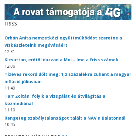
FRISS
Orbán Anita nemzetközi együttműködést szeretne a
vízkészleteink megóvásáért
12:31
Kicsattan, erőtől duzzad a Mol – íme a friss számok
12:06
Tízéves rekord dőlt meg: 1,2 százalékra zuhant a magyar
infláció júliusban
11:40
Tarr Zoltán: folyik a vizsgálat és átvilágítás a
közmédiánál
11:10
Rengeteg szabálytalanságot talált a NAV a Balatonnál
10:45