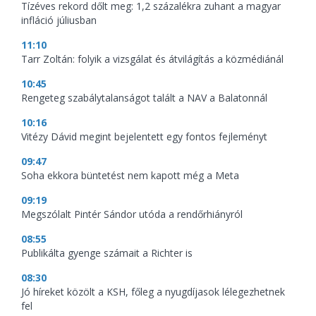
Tízéves rekord dőlt meg: 1,2 százalékra zuhant a magyar
infláció júliusban
11:10
Tarr Zoltán: folyik a vizsgálat és átvilágítás a közmédiánál
10:45
Rengeteg szabálytalanságot talált a NAV a Balatonnál
10:16
Vitézy Dávid megint bejelentett egy fontos fejleményt
09:47
Soha ekkora büntetést nem kapott még a Meta
09:19
Megszólalt Pintér Sándor utóda a rendőrhiányról
08:55
Publikálta gyenge számait a Richter is
08:30
Jó híreket közölt a KSH, főleg a nyugdíjasok lélegezhetnek
fel