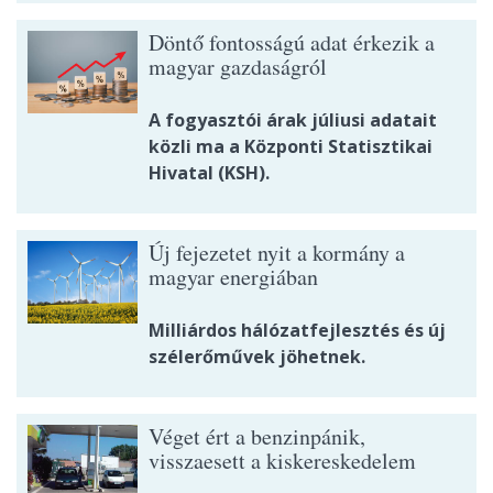
Döntő fontosságú adat érkezik a
magyar gazdaságról
A fogyasztói árak júliusi adatait
közli ma a Központi Statisztikai
Hivatal (KSH).
Új fejezetet nyit a kormány a
magyar energiában
Milliárdos hálózatfejlesztés és új
szélerőművek jöhetnek.
Véget ért a benzinpánik,
visszaesett a kiskereskedelem