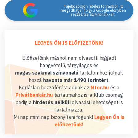
Tájékozódjon hiteles forrásból: itt
megadhatja, hogy a Google előnyben
részesítse az Mfor cikkeit!
LEGYEN ÖN IS ELŐFIZETŐNK!
Előfizetőink máshol nem olvasott, higgadt
hangvételű, tárgyilagos és
magas szakmai színvonalú
tartalomhoz jutnak
hozzá
havonta már 1490 forintért
.
Korlátlan hozzáférést adunk az
Mfor.hu
és a
Privátbankár.hu
tartalmaihoz is, a Klub csomag
pedig a
hirdetés nélküli
olvasási lehetőséget is
tartalmazza.
Mi nap mint nap bizonyítani fogunk!
Legyen Ön is
előfizetőnk!