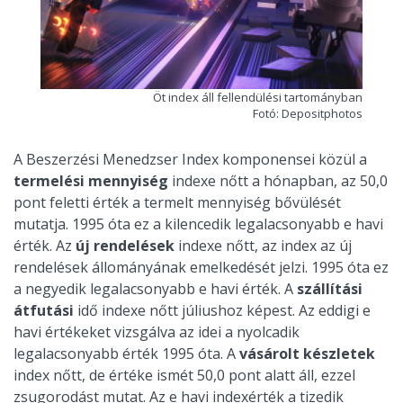
Öt index áll fellendülési tartományban
Fotó: Depositphotos
A Beszerzési Menedzser Index komponensei közül a
termelési mennyiség
indexe nőtt a hónapban, az 50,0
pont feletti érték a termelt mennyiség bővülését
mutatja. 1995 óta ez a kilencedik legalacsonyabb e havi
érték. Az
új rendelések
indexe nőtt, az index az új
rendelések állományának emelkedését jelzi. 1995 óta ez
a negyedik legalacsonyabb e havi érték. A
szállítási
átfutási
idő indexe nőtt júliushoz képest. Az eddigi e
havi értékeket vizsgálva az idei a nyolcadik
legalacsonyabb érték 1995 óta. A
vásárolt készletek
index nőtt, de értéke ismét 50,0 pont alatt áll, ezzel
zsugorodást mutat. Az e havi indexérték a tizedik