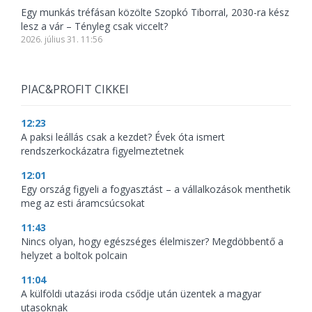
Egy munkás tréfásan közölte Szopkó Tiborral, 2030-ra kész
lesz a vár – Tényleg csak viccelt?
2026. július 31. 11:56
PIAC&PROFIT CIKKEI
12:23
A paksi leállás csak a kezdet? Évek óta ismert
rendszerkockázatra figyelmeztetnek
12:01
Egy ország figyeli a fogyasztást – a vállalkozások menthetik
meg az esti áramcsúcsokat
11:43
Nincs olyan, hogy egészséges élelmiszer? Megdöbbentő a
helyzet a boltok polcain
11:04
A külföldi utazási iroda csődje után üzentek a magyar
utasoknak