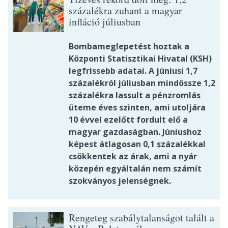
százalékra zuhant a magyar
infláció júliusban
Bombameglepetést hoztak a
Központi Statisztikai Hivatal (KSH)
legfrissebb adatai. A júniusi 1,7
százalékról júliusban mindössze 1,2
százalékra lassult a pénzromlás
üteme éves szinten, ami utoljára
10 évvel ezelőtt fordult elő a
magyar gazdaságban. Júniushoz
képest átlagosan 0,1 százalékkal
csökkentek az árak, ami a nyár
közepén egyáltalán nem számít
szokványos jelenségnek.
Rengeteg szabálytalanságot talált a