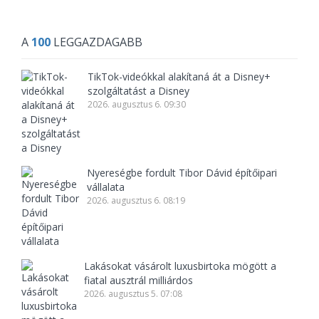
A
100
LEGGAZDAGABB
TikTok-videókkal alakítaná át a Disney+
szolgáltatást a Disney
2026. augusztus 6. 09:30
Nyereségbe fordult Tibor Dávid építőipari
vállalata
2026. augusztus 6. 08:19
Lakásokat vásárolt luxusbirtoka mögött a
fiatal ausztrál milliárdos
2026. augusztus 5. 07:08