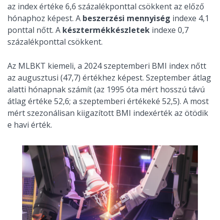
az index értéke 6,6 százalékponttal csökkent az előző
hónaphoz képest. A
beszerzési mennyiség
indexe 4,1
ponttal nőtt. A
késztermékkészletek
indexe 0,7
százalékponttal csökkent.
Az MLBKT kiemeli, a 2024 szeptemberi BMI index nőtt
az augusztusi (47,7) értékhez képest. Szeptember átlag
alatti hónapnak számít (az 1995 óta mért hosszú távú
átlag értéke 52,6; a szeptemberi értékeké 52,5). A most
mért szezonálisan kiigazított BMI indexérték az ötödik
e havi érték.