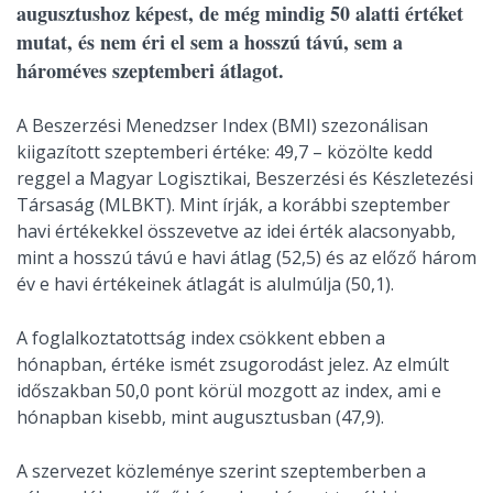
augusztushoz képest, de még mindig 50 alatti értéket
mutat, és nem éri el sem a hosszú távú, sem a
hároméves szeptemberi átlagot.
A Beszerzési Menedzser Index (BMI) szezonálisan
kiigazított szeptemberi értéke: 49,7 – közölte kedd
reggel a Magyar Logisztikai, Beszerzési és Készletezési
Társaság (MLBKT). Mint írják, a korábbi szeptember
havi értékekkel összevetve az idei érték alacsonyabb,
mint a hosszú távú e havi átlag (52,5) és az előző három
év e havi értékeinek átlagát is alulmúlja (50,1).
A foglalkoztatottság index csökkent ebben a
hónapban, értéke ismét zsugorodást jelez. Az elmúlt
időszakban 50,0 pont körül mozgott az index, ami e
hónapban kisebb, mint augusztusban (47,9).
A szervezet közleménye szerint szeptemberben a