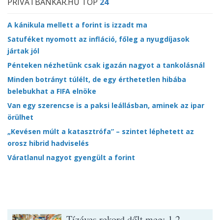
PRIVÁTBANKÁR.HU TOP
24
A kánikula mellett a forint is izzadt ma
Satuféket nyomott az infláció, főleg a nyugdíjasok
jártak jól
Pénteken nézhetünk csak igazán nagyot a tankolásnál
Minden botrányt túlélt, de egy érthetetlen hibába
belebukhat a FIFA elnöke
Van egy szerencse is a paksi leállásban, aminek az ipar
örülhet
„Kevésen múlt a katasztrófa” – szintet léphetett az
orosz hibrid hadviselés
Váratlanul nagyot gyengült a forint
Tízéves rekord dőlt meg: 1,2