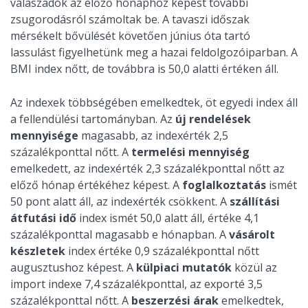
válaszadók az előző hónaphoz képest további
zsugorodásról számoltak be. A tavaszi időszak
mérsékelt bővülését követően június óta tartó
lassulást figyelhetünk meg a hazai feldolgozóiparban. A
BMI index nőtt, de továbbra is 50,0 alatti értéken áll.
Az indexek többségében emelkedtek, öt egyedi index áll
a fellendülési tartományban. Az
új rendelések
mennyisége
magasabb, az indexérték 2,5
százalékponttal nőtt. A
termelési mennyiség
emelkedett, az indexérték 2,3 százalékponttal nőtt az
előző hónap értékéhez képest. A
foglalkoztatás
ismét
50 pont alatt áll, az indexérték csökkent. A
szállítási
átfutási idő
index ismét 50,0 alatt áll, értéke 4,1
százalékponttal magasabb e hónapban. A
vásárolt
készletek
index értéke 0,9 százalékponttal nőtt
augusztushoz képest. A
külpiaci mutatók
közül az
import indexe 7,4 százalékponttal, az exporté 3,5
százalékponttal nőtt. A
beszerzési árak
emelkedtek,