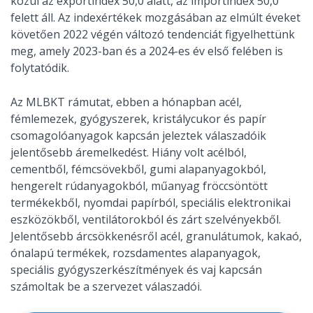
közül az exportindex 50,0 alatt, az importindex 50,0
felett áll. Az indexértékek mozgásában az elmúlt éveket
követően 2022 végén változó tendenciát figyelhettünk
meg, amely 2023-ban és a 2024-es év első felében is
folytatódik.
Az MLBKT rámutat, ebben a hónapban acél,
fémlemezek, gyógyszerek, kristálycukor és papír
csomagolóanyagok kapcsán jeleztek válaszadóik
jelentősebb áremelkedést. Hiány volt acélból,
cementből, fémcsövekből, gumi alapanyagokból,
hengerelt rúdanyagokból, műanyag fröccsöntött
termékekből, nyomdai papírból, speciális elektronikai
eszközökből, ventilátorokból és zárt szelvényekből.
Jelentősebb árcsökkenésről acél, granulátumok, kakaó,
ónalapú termékek, rozsdamentes alapanyagok,
speciális gyógyszerkészítmények és vaj kapcsán
számoltak be a szervezet válaszadói.