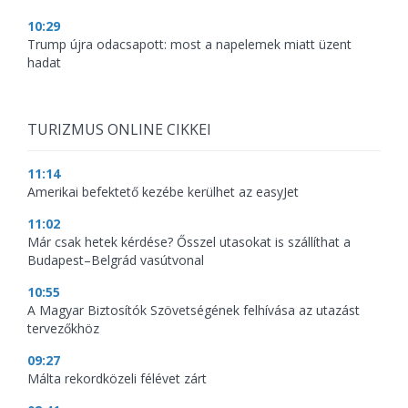
10:29
Trump újra odacsapott: most a napelemek miatt üzent
hadat
TURIZMUS ONLINE CIKKEI
11:14
Amerikai befektető kezébe kerülhet az easyJet
11:02
Már csak hetek kérdése? Ősszel utasokat is szállíthat a
Budapest–Belgrád vasútvonal
10:55
A Magyar Biztosítók Szövetségének felhívása az utazást
tervezőkhöz
09:27
Málta rekordközeli félévet zárt