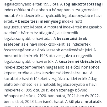
legalacsonyabb érték 1995 óta. A
foglalkoztatottsági
index csökkent és ebben a hónapban is zsugorodást
mutat. Az indexérték a nyolcadik legalacsonyabb e havi
érték. A
beszerzési mennyiség
indexe nőtt
augusztushoz képest. A mostani indexérték magasabb
az elmúlt három év átlagánál, a kilencedik
legalacsonyabb e havi adat. A
beszerzési árak
esetében az e havi index csökkent, az indexérték
összességében az árak lassabb emelkedését jelzi. A
mostani indexérték 1995 óta vizsgálva a negyedik
legalacsonyabb e havi érték. A
késztermékkészletek
indexe szeptemberben magasabb az előző hónaphoz
képest, értéke a készletszint csökkenésére utal. A
korábbi e havi értékeket vizsgálva az idei érték átlag
alatti tekinthető, ez a hatodik legalacsonyabb e havi
indexérték 1995 óta. 2019-ben tizenegy bővülő
hónapot mértünk, 2020-ban hatot, 2021-ben és 2022-
ben is tízet, 2023-ban ismét hatot. A
külpiaci mutatók