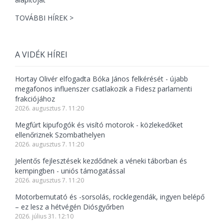
TOVÁBBI HÍREK >
A VIDÉK HÍREI
Hortay Olivér elfogadta Bóka János felkérését - újabb
megafonos influenszer csatlakozik a Fidesz parlamenti
frakciójához
2026. augusztus 7. 11:20
Megfúrt kipufogók és visító motorok - közlekedőket
ellenőriznek Szombathelyen
2026. augusztus 7. 11:20
Jelentős fejlesztések kezdődnek a véneki táborban és
kempingben - uniós támogatással
2026. augusztus 7. 11:20
Motorbemutató és -sorsolás, rocklegendák, ingyen belépő
– ez lesz a hétvégén Diósgyőrben
2026. július 31. 12:10