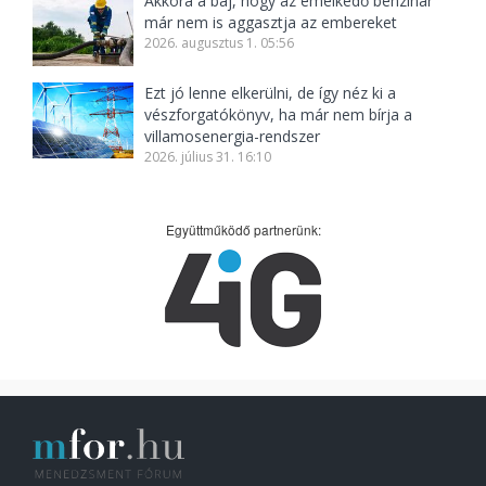
Akkora a baj, hogy az emelkedő benzinár
már nem is aggasztja az embereket
2026. augusztus 1. 05:56
Ezt jó lenne elkerülni, de így néz ki a
vészforgatókönyv, ha már nem bírja a
villamosenergia-rendszer
2026. július 31. 16:10
Együttműködő partnerünk: