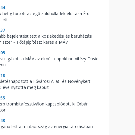
:44
 hétig tartott az égő zöldhulladék eloltása Érd
llett
:37
abb bejelentést tett a közlekedési és beruházási
niszter – Főtájépítészt keres a MÁV
:05
l vizsgázott a MÁV az elmúlt napokban Vitézy Dávid
rint
:10
ületésnapozott a Fővárosi Állat- és Növénykert –
0 éve nyitotta meg kapuit
:55
erb trombitafesztiválon kapcsolódott ki Orbán
tor
:43
lgária lett a mintaország az energia tárolásában