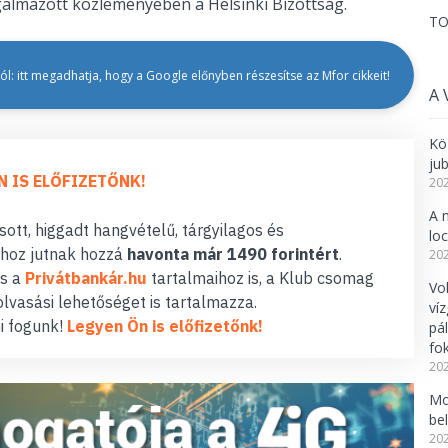
ogalmazott közleményében a Helsinki Bizottság.
TO
l: itt megadhatja, hogy a Google előnyben részesítse az Mfor cikkeit!
A 
Kö
ju
N IS ELŐFIZETŐNK!
202
A 
ott, higgadt hangvételű, tárgyilagos és
lo
hoz jutnak hozzá
havonta már 1490 forintért
.
202
s a
Privátbankár.hu
tartalmaihoz is, a Klub csomag
Vo
lvasási lehetőséget is tartalmazza.
ví
i fogunk!
Legyen Ön is előfizetőnk!
pá
fo
202
Mo
be
202