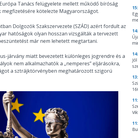
 Európa Tanács felügyelete mellett működő bíróság
15
gek megfizetésére kötelezte Magyarországot.
Egy
me
zatban Dolgozók Szakszervezete (SZÁD) azért fordult az
14
ar hatóságok olyan hosszan vizsgálták a tervezett
Új
abeszüntetést már nem lehetett megtartani.
mi
14
rus-járvány miatt bevezetett különleges jogrendre és a
Jó
bályok nem alkalmazhatók a „nemperes” eljárásokra,
sze
óságot a sztrájktörvényben meghatározott szigorú
13
Sz
16
11
Sz
Vik
11
Bu