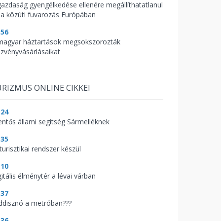
gazdaság gyengélkedése ellenére megállíthatatlanul
 a közúti fuvarozás Európában
:56
magyar háztartások megsokszorozták
szvényvásárlásaikat
RIZMUS ONLINE CIKKEI
:24
lentős állami segítség Sármelléknek
:35
turisztikai rendszer készül
:10
itális élménytér a lévai várban
:37
ddisznó a metróban???
:36