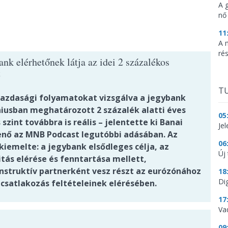
A 
nő
11
A 
ré
nk elérhetőnek látja az idei 2 százalékos
t
TU
gazdasági folyamatokat vizsgálva a jegybank
úniusban meghatározott 2 százalék alatti éves
05
s szint továbbra is reális – jelentette ki Banai
Je
enő az MNB Podcast legutóbbi adásában. Az
06
kiemelte: a jegybank elsődleges célja, az
Új 
itás elérése és fenntartása mellett,
nstruktív partnerként vesz részt az eurózónához
18
Dig
 csatlakozás feltételeinek elérésében.
17
Va
09