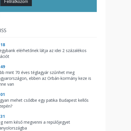
Feliratkozom
ISS
:18
jegybank elérhetőnek látja az idei 2 százalékos
lációt
:49
bb mint 70 éves téglagyár szűnhet meg
gyarországon, ebben az Orbán-kormány keze is
nne van
:01
gyan mehet csődbe egy patika Budapest kellős
zepén?
:31
g nem késő megvenni a repülőjegyet
anyolországba