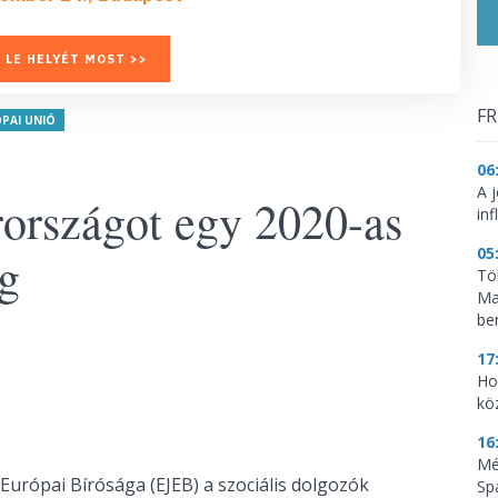
 LE HELYÉT MOST >>
FR
PAI UNIÓ
06
A 
országot egy 2020-as
inf
05
ág
Tö
Ma
be
17
Ho
kö
16
Mé
Európai Bírósága (EJEB) a szociális dolgozók
Sp