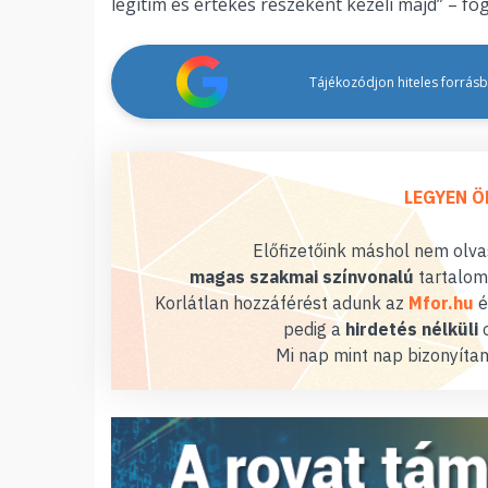
legitim és értékes részeként kezeli majd” – f
Tájékozódjon hiteles forrásbó
LEGYEN Ö
Előfizetőink máshol nem olvas
magas szakmai színvonalú
tartalom
Korlátlan hozzáférést adunk az
Mfor.hu
é
pedig a
hirdetés nélküli
o
Mi nap mint nap bizonyítan