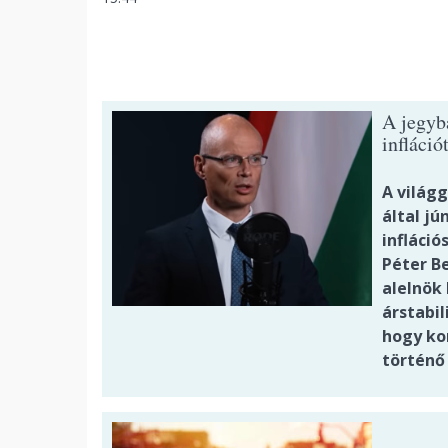
A jegyba
infláció
A világ
által j
infláció
Péter B
alelnök 
árstabil
hogy ko
történő