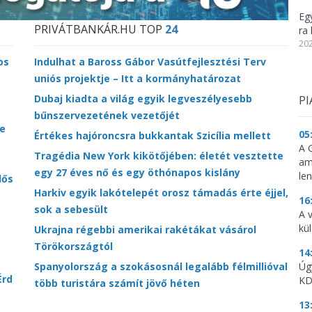
Eg
PRIVÁTBANKÁR.HU TOP
24
ra 
202
os
Indulhat a Baross Gábor Vasútfejlesztési Terv
uniós projektje – Itt a kormányhatározat
Dubaj kiadta a világ egyik legveszélyesebb
PI
bűnszervezetének vezetőjét
e
05
Értékes hajóroncsra bukkantak Szicília mellett
A 
Tragédia New York kikötőjében: életét vesztette
am
egy 27 éves nő és egy öthónapos kislány
le
lős
Harkiv egyik lakótelepét orosz támadás érte éjjel,
16
sok a sebesült
A 
kü
Ukrajna régebbi amerikai rakétákat vásárol
Törökországtól
14
Spanyolország a szokásosnál legalább félmillióval
Úg
Érd
KD
több turistára számít jövő héten
13