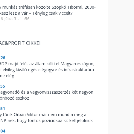
y munkás tréfásan közölte Szopkó Tiborral, 2030-
kész lesz a vár – Tényleg csak viccelt?
6. július 31. 11:56
AC&PROFIT CIKKEI
:26
GDP majd felét az állam költi el Magyarországon,
i elvileg kiváló egészségügyre és infrastruktúrára
nne elég
:55
vagyonadó és a vagyonvisszaszerzés két nagyon
lönböző eszköz
:51
y tűnik Orbán Viktor már nem mondja meg a
NP-nek, hogy fontos pozíciókba kit kell jelölniük
:04