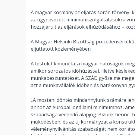
A magyar kormány az eljárás során törvényi kö
az úgynevezett minimumszolgáltatásokra vona
hozzájárult az eljárások elhúzódásához – közö
A Magyar Helsinki Bizottság precedensértékűn
eljuttatott közleményében.
A testület kimondta: a magyar hatóságok megs
amikor sorozatos időhúzással, illetve késleked
munkabeszüntetését. A SZÁD győzelme megerősí
azt a munkavállalók időben és hatékonyan gya
„A mostani döntés mindannyiunk számára lehe
ahhoz az európai jogállami minimumhoz, amely 
szabadsága védendő alapjog. Bízunk benne, hog
működésben, és az új kormányzat a konstruktív
véleménynyilvánítás szabadságát nem korlát