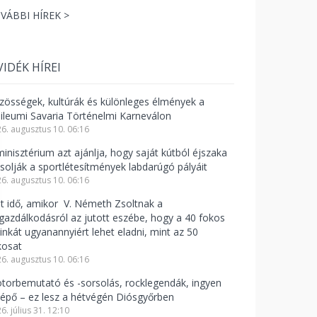
VÁBBI HÍREK >
VIDÉK HÍREI
zösségek, kultúrák és különleges élmények a
bileumi Savaria Történelmi Karneválon
6. augusztus 10. 06:16
minisztérium azt ajánlja, hogy saját kútból éjszaka
csolják a sportlétesítmények labdarúgó pályáit
6. augusztus 10. 06:16
lt idő, amikor V. Németh Zsoltnak a
zgazdálkodásról az jutott eszébe, hogy a 40 fokos
linkát ugyanannyiért lehet eladni, mint az 50
kosat
6. augusztus 10. 06:16
torbemutató és -sorsolás, rocklegendák, ingyen
lépő – ez lesz a hétvégén Diósgyőrben
6. július 31. 12:10