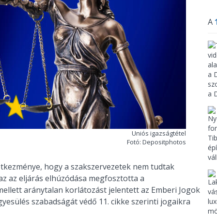
A
Uniós igazságtétel
Fotó: Depositphotos
övetkezménye, hogy a szakszervezetek nem tudtak
zaz az eljárás elhúzódása megfosztotta a
ellett aránytalan korlátozást jelentett az Emberi Jogok
esülés szabadságát védő 11. cikke szerinti jogaikra