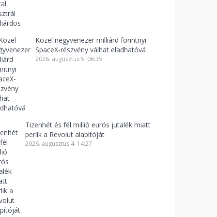
Közel negyvenezer milliárd forintnyi
SpaceX-részvény válhat eladhatóvá
2026. augusztus 5. 06:35
Tizenhét és fél millió eurós jutalék miatt
perlik a Revolut alapítóját
2026. augusztus 4. 14:27