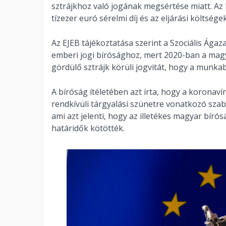
sztrájkhoz való jogának megsértése miatt. Az
tízezer euró sérelmi díj és az eljárási költsé
Az EJEB tájékoztatása szerint a Szociális Ága
emberi jogi bírósághoz, mert 2020-ban a magy
gördülő sztrájk körüli jogvitát, hogy a munk
A bíróság ítéletében azt írta, hogy a koronaví
rendkívüli tárgyalási szünetre vonatkozó sza
ami azt jelenti, hogy az illetékes magyar bír
határidők kötötték.