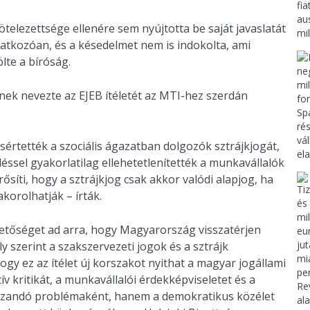
telezettsége ellenére sem nyújtotta be saját javaslatát
tkozóan, és a késedelmet nem is indokolta, ami
lte a bíróság.
ek nevezte az EJEB ítéletét az MTI-hez szerdán
értették a szociális ágazatban dolgozók sztrájkjogát,
éssel gyakorlatilag ellehetetlenítették a munkavállalók
ti, hogy a sztrájkjog csak akkor valódi alapjog, ha
korolhatják – írták.
tőséget ad arra, hogy Magyarország visszatérjen
szerint a szakszervezeti jogok és a sztrájk
y ez az ítélet új korszakot nyithat a magyar jogállami
 kritikát, a munkavállalói érdekképviseletet és a
ozandó problémaként, hanem a demokratikus közélet