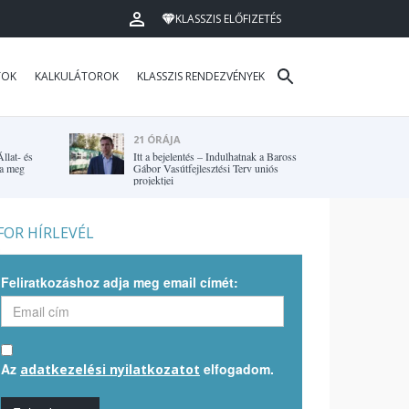
KLASSZIS ELŐFIZETÉS
TOK
KALKULÁTOROK
KLASSZIS RENDEZVÉNYEK
21 ÓRÁJA
llat- és
Itt a bejelentés – Indulhatnak a Baross
ta meg
Gábor Vasútfejlesztési Terv uniós
projektjei
OR HÍRLEVÉL
Feliratkozáshoz adja meg email címét:
Az
elfogadom.
adatkezelési nyilatkozatot