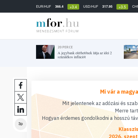
EUR/HUF
USD/HUF
CH
366.4
317.95
+3.4
+3.5
20 PERCE
A jegybank elérhetőnek látja az idei 2
százalékos inflációt
Mi vár a magya
Mit jelentenek az adózási és sza
Merre tar
Hogyan érdemes gondolkodni a hosszú távú
3p
Klasszi
2026. szept