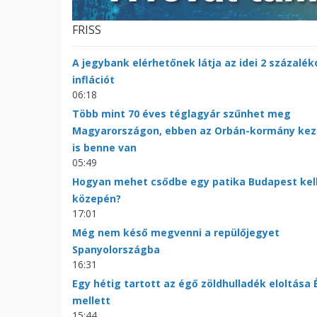
FRISS
A jegybank elérhetőnek látja az idei 2 százalék
inflációt
06:18
Több mint 70 éves téglagyár szűnhet meg
Magyarországon, ebben az Orbán-kormány kez
is benne van
05:49
Hogyan mehet csődbe egy patika Budapest kel
közepén?
17:01
Még nem késő megvenni a repülőjegyet
Spanyolországba
16:31
Egy hétig tartott az égő zöldhulladék eloltása 
mellett
15:44