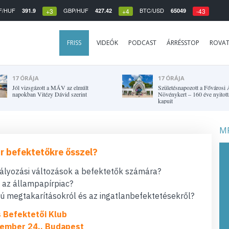
F/HUF
GBP/HUF
BTC/USD
391.9
427.42
65049
+3
+4
-43
FRISS
VIDEÓK
PODCAST
ÁRRÉSSTOP
ROVA
17 ÓRÁJA
17 ÓRÁJA
Jól vizsgázott a MÁV az elmúlt
Születésnapozott a Fővárosi Á
napokban Vitézy Dávid szerint
Növénykert – 160 éve nyitot
kapuit
MF
r befektetőkre ősszel?
bályozási változások a befektetők számára?
t az állampapírpiac?
 megtakarításokról és az ingatlanbefektetésekről?
s Befektetői Klub
ember 24., Budapest