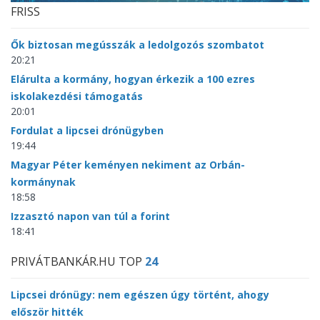
FRISS
Ők biztosan megússzák a ledolgozós szombatot
20:21
Elárulta a kormány, hogyan érkezik a 100 ezres
iskolakezdési támogatás
20:01
Fordulat a lipcsei drónügyben
19:44
Magyar Péter keményen nekiment az Orbán-
kormánynak
18:58
Izzasztó napon van túl a forint
18:41
PRIVÁTBANKÁR.HU TOP
24
Lipcsei drónügy: nem egészen úgy történt, ahogy
először hitték