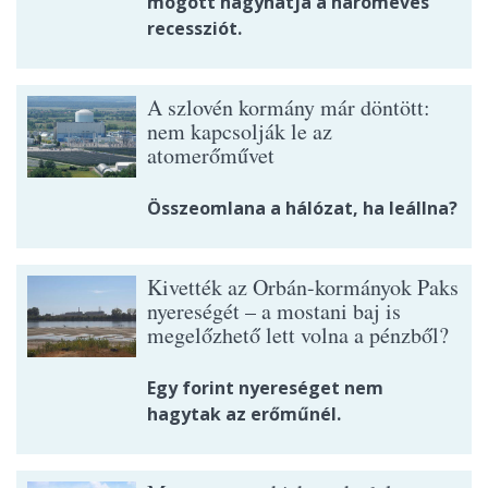
mögött hagyhatja a hároméves
recessziót.
A szlovén kormány már döntött:
nem kapcsolják le az
atomerőművet
Összeomlana a hálózat, ha leállna?
Kivették az Orbán-kormányok Paks
nyereségét – a mostani baj is
megelőzhető lett volna a pénzből?
Egy forint nyereséget nem
hagytak az erőműnél.