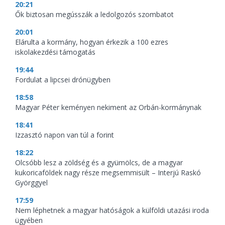
20:21
Ők biztosan megússzák a ledolgozós szombatot
20:01
Elárulta a kormány, hogyan érkezik a 100 ezres
iskolakezdési támogatás
19:44
Fordulat a lipcsei drónügyben
18:58
Magyar Péter keményen nekiment az Orbán-kormánynak
18:41
Izzasztó napon van túl a forint
18:22
Olcsóbb lesz a zöldség és a gyümölcs, de a magyar
kukoricaföldek nagy része megsemmisült – Interjú Raskó
Györggyel
17:59
Nem léphetnek a magyar hatóságok a külföldi utazási iroda
ügyében