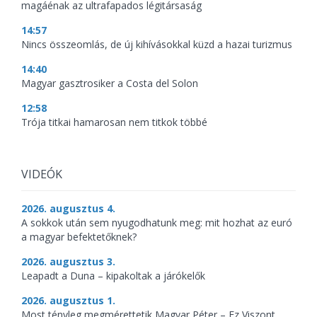
magáénak az ultrafapados légitársaság
14:57
Nincs összeomlás, de új kihívásokkal küzd a hazai turizmus
14:40
Magyar gasztrosiker a Costa del Solon
12:58
Trója titkai hamarosan nem titkok többé
VIDEÓK
2026. augusztus 4.
A sokkok után sem nyugodhatunk meg: mit hozhat az euró
a magyar befektetőknek?
2026. augusztus 3.
Leapadt a Duna – kipakoltak a járókelők
2026. augusztus 1.
Most tényleg megmérettetik Magyar Péter – Ez Viszont