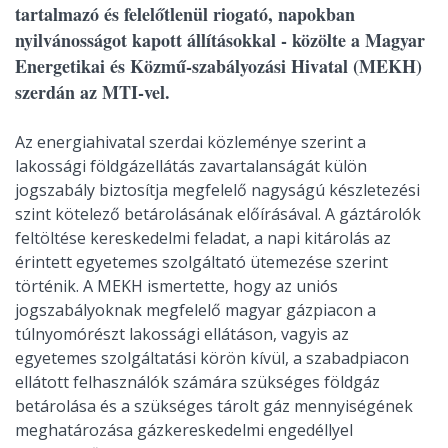
tartalmazó és felelőtlenül riogató, napokban
nyilvánosságot kapott állításokkal - közölte a Magyar
Energetikai és Közmű-szabályozási Hivatal (MEKH)
szerdán az MTI-vel.
Az energiahivatal szerdai közleménye szerint a
lakossági földgázellátás zavartalanságát külön
jogszabály biztosítja megfelelő nagyságú készletezési
szint kötelező betárolásának előírásával. A gáztárolók
feltöltése kereskedelmi feladat, a napi kitárolás az
érintett egyetemes szolgáltató ütemezése szerint
történik. A MEKH ismertette, hogy az uniós
jogszabályoknak megfelelő magyar gázpiacon a
túlnyomórészt lakossági ellátáson, vagyis az
egyetemes szolgáltatási körön kívül, a szabadpiacon
ellátott felhasználók számára szükséges földgáz
betárolása és a szükséges tárolt gáz mennyiségének
meghatározása gázkereskedelmi engedéllyel