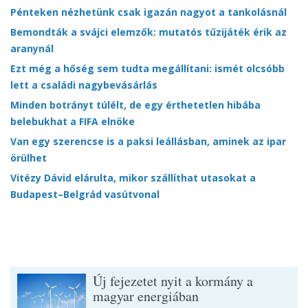
Pénteken nézhetünk csak igazán nagyot a tankolásnál
Bemondták a svájci elemzők: mutatós tűzijáték érik az
aranynál
Ezt még a hőség sem tudta megállítani: ismét olcsóbb
lett a családi nagybevásárlás
Minden botrányt túlélt, de egy érthetetlen hibába
belebukhat a FIFA elnöke
Van egy szerencse is a paksi leállásban, aminek az ipar
örülhet
Vitézy Dávid elárulta, mikor szállíthat utasokat a
Budapest–Belgrád vasútvonal
Új fejezetet nyit a kormány a
magyar energiában