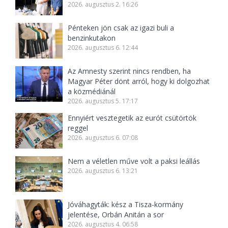
2026. augusztus 2. 16:26
Pénteken jön csak az igazi buli a
benzinkutakon
2026. augusztus 6. 12:44
Az Amnesty szerint nincs rendben, ha
Magyar Péter dönt arról, hogy ki dolgozhat
a közmédiánál
2026. augusztus 5. 17:17
Ennyiért vesztegetik az eurót csütörtök
reggel
2026. augusztus 6. 07:08
Nem a véletlen műve volt a paksi leállás
2026. augusztus 6. 13:21
Jóváhagyták: kész a Tisza-kormány
jelentése, Orbán Anitán a sor
2026. augusztus 4. 06:58