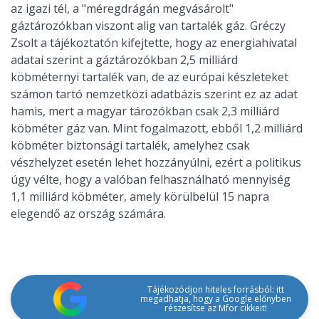
az igazi tél, a "méregdrágán megvásárolt"
gáztározókban viszont alig van tartalék gáz. Gréczy
Zsolt a tájékoztatón kifejtette, hogy az energiahivatal
adatai szerint a gáztározókban 2,5 milliárd
köbméternyi tartalék van, de az európai készleteket
számon tartó nemzetközi adatbázis szerint ez az adat
hamis, mert a magyar tározókban csak 2,3 milliárd
köbméter gáz van. Mint fogalmazott, ebből 1,2 milliárd
köbméter biztonsági tartalék, amelyhez csak
vészhelyzet esetén lehet hozzányúlni, ezért a politikus
úgy vélte, hogy a valóban felhasználható mennyiség
1,1 milliárd köbméter, amely körülbelül 15 napra
elegendő az ország számára.
Tájékozódjon hiteles forrásból: itt
megadhatja, hogy a Google előnyben
részesítse az Mfor cikkeit!