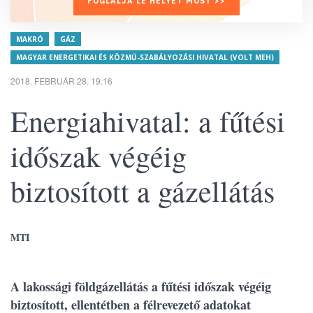
FOGLALJA LE HELYÉT MOST >>
MAKRÓ
GÁZ
MAGYAR ENERGETIKAI ÉS KÖZMŰ-SZABÁLYOZÁSI HIVATAL (VOLT MEH)
2018. FEBRUÁR 28. 19:16
Energiahivatal: a fűtési
időszak végéig
biztosított a gázellátás
MTI
A lakossági földgázellátás a fűtési időszak végéig
biztosított, ellentétben a félrevezető adatokat