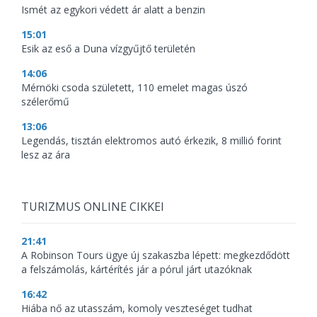
Ismét az egykori védett ár alatt a benzin
15:01
Esik az eső a Duna vízgyűjtő területén
14:06
Mérnöki csoda született, 110 emelet magas úszó
szélerőmű
13:06
Legendás, tisztán elektromos autó érkezik, 8 millió forint
lesz az ára
TURIZMUS ONLINE CIKKEI
21:41
A Robinson Tours ügye új szakaszba lépett: megkezdődött
a felszámolás, kártérítés jár a pórul járt utazóknak
16:42
Hiába nő az utasszám, komoly veszteséget tudhat