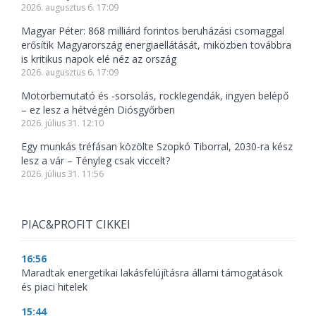
2026. augusztus 6. 17:09
Magyar Péter: 868 milliárd forintos beruházási csomaggal
erősítik Magyarország energiaellátását, miközben továbbra
is kritikus napok elé néz az ország
2026. augusztus 6. 17:09
Motorbemutató és -sorsolás, rocklegendák, ingyen belépő
– ez lesz a hétvégén Diósgyőrben
2026. július 31. 12:10
Egy munkás tréfásan közölte Szopkó Tiborral, 2030-ra kész
lesz a vár – Tényleg csak viccelt?
2026. július 31. 11:56
PIAC&PROFIT CIKKEI
16:56
Maradtak energetikai lakásfelújításra állami támogatások
és piaci hitelek
15:44