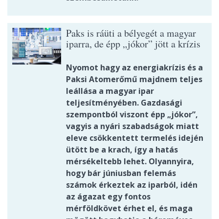
Paks is ráüti a bélyegét a magyar
iparra, de épp „jókor” jött a krízis
Nyomot hagy az energiakrízis és a
Paksi Atomerőmű majdnem teljes
leállása a magyar ipar
teljesítményében. Gazdasági
szempontból viszont épp „jókor”,
vagyis a nyári szabadságok miatt
eleve csökkentett termelés idején
ütött be a krach, így a hatás
mérsékeltebb lehet. Olyannyira,
hogy bár júniusban felemás
számok érkeztek az iparból, idén
az ágazat egy fontos
mérföldkövet érhet el, és maga