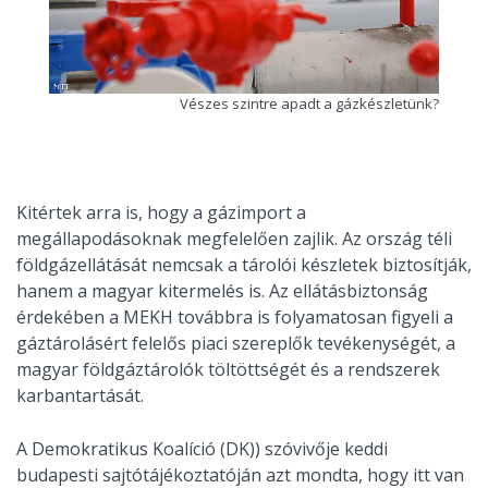
Vészes szintre apadt a gázkészletünk?
Kitértek arra is, hogy a gázimport a
megállapodásoknak megfelelően zajlik. Az ország téli
földgázellátását nemcsak a tárolói készletek biztosítják,
hanem a magyar kitermelés is. Az ellátásbiztonság
érdekében a MEKH továbbra is folyamatosan figyeli a
gáztárolásért felelős piaci szereplők tevékenységét, a
magyar földgáztárolók töltöttségét és a rendszerek
karbantartását.
A Demokratikus Koalíció (DK)) szóvivője keddi
budapesti sajtótájékoztatóján azt mondta, hogy itt van