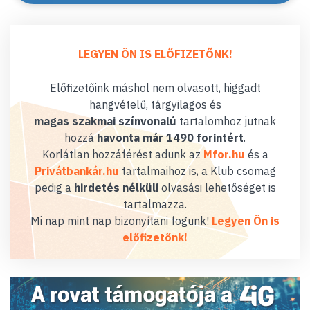
LEGYEN ÖN IS ELŐFIZETŐNK!
Előfizetőink máshol nem olvasott, higgadt
hangvételű, tárgyilagos és
magas szakmai színvonalú
tartalomhoz jutnak
hozzá
havonta már 1490 forintért
.
Korlátlan hozzáférést adunk az
Mfor.hu
és a
Privátbankár.hu
tartalmaihoz is, a Klub csomag
pedig a
hirdetés nélküli
olvasási lehetőséget is
tartalmazza.
Mi nap mint nap bizonyítani fogunk!
Legyen Ön is
előfizetőnk!