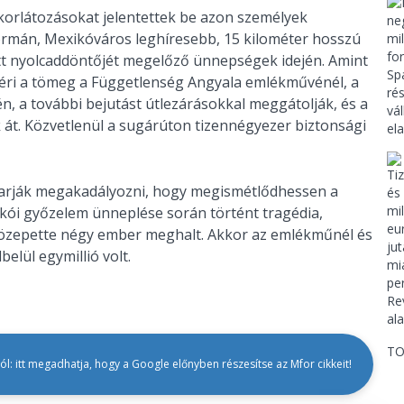
orlátozásokat jelentettek be azon személyek
eformán, Mexikóváros leghíresebb, 15 kilométer hosszú
tt nyolcaddöntőjét megelőző ünnepségek idején. Amint
léri a tömeg a Függetlenség Angyala emlékművénél, a
 a további bejutást útlezárásokkal meggátolják, és a
k át. Közvetlenül a sugárúton tizennégyezer biztonsági
karják megakadályozni, hogy megismétlődhessen a
xikói győzelem ünneplése során történt tragédia,
özepette négy ember meghalt. Akkor az emlékműnél és
lül egymillió volt.
TO
l: itt megadhatja, hogy a Google előnyben részesítse az Mfor cikkeit!