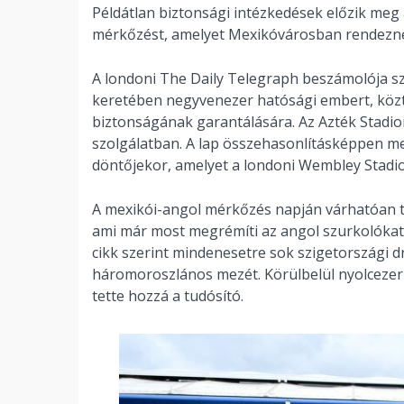
Példátlan biztonsági intézkedések előzik meg
mérkőzést, amelyet Mexikóvárosban rendezne
A londoni The Daily Telegraph beszámolója sz
keretében negyvenezer hatósági embert, közt
biztonságának garantálására. Az Azték Stadion
szolgálatban. A lap összehasonlításképpen m
döntőjekor, amelyet a londoni Wembley Stadi
A mexikói-angol mérkőzés napján várhatóan tö
ami már most megrémíti az angol szurkolókat, 
cikk szerint mindenesetre sok szigetországi d
háromoroszlános mezét. Körülbelül nyolcezer
tette hozzá a tudósító.