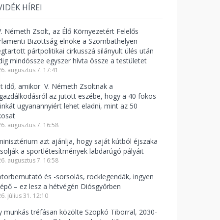
VIDÉK HÍREI
V. Németh Zsolt, az Élő Környezetért Felelős
rlamenti Bizottság elnöke a Szombathelyen
tartott pártpolitikai cirkusszá silányult ülés után
dig mindössze egyszer hívta össze a testületet
6. augusztus 7. 17:41
lt idő, amikor V. Németh Zsoltnak a
zgazdálkodásról az jutott eszébe, hogy a 40 fokos
linkát ugyanannyiért lehet eladni, mint az 50
kosat
6. augusztus 7. 16:58
minisztérium azt ajánlja, hogy saját kútból éjszaka
csolják a sportlétesítmények labdarúgó pályáit
6. augusztus 7. 16:58
torbemutató és -sorsolás, rocklegendák, ingyen
lépő – ez lesz a hétvégén Diósgyőrben
6. július 31. 12:10
y munkás tréfásan közölte Szopkó Tiborral, 2030-