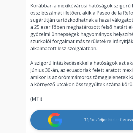
Korábban a mexikóvárosi hatóságok szigorú k
összlétszámát illetően, akik a Paseo de la R
sugárútján tartózkodhatnak a hazai válogato
a 25 ezer főben meghatározott felső határt e
győzelmi ünnepségek hagyományos helyszínén,
szurkolói forgalmat más területekre irányítjá
alkalmazott lesz szolgálatban.
A szigorú intézkedésekkel a hatóságok azt a
június 30-án, az ecuadoriak felett aratott me
amikor is az örömmámoros tömegjelenetek k
a környező utcákon összegyűltek száma körülbe
(MTi)
Tájékozódjon hiteles forrásbó