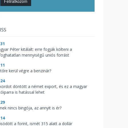
Feliratkozom
ISS
:31
yar Péter kitálalt: erre fogják költeni a
lfoghatatlan mennyiségű uniós forrást
:11
jtőre kerül végre a benzinár?
:24
kordot döntött a német export, és ez a magyar
óiparra is hatással lehet
:29
nek nincs bingója, az annyit is ér?
:14
södött a forint, ismét 315 alatt a dollár