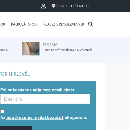
KLASSZIS ELŐFIZETÉS
TOK
KALKULÁTOROK
KLASSZIS RENDEZVÉNYEK
18 ÓRÁJA
latt a
Betett az árfolyamhatás a Richternek
OR HÍRLEVÉL
Feliratkozáshoz adja meg email címét:
Az
elfogadom.
adatkezelési nyilatkozatot