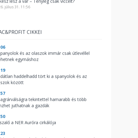
kész lesz a vár – Tényleg csak viccelt?
6. július 31. 11:56
AC&PROFIT CIKKEI
:06
spanyolok és az olaszok immár csak útlevéllel
hetnek egymáshoz
:19
ldátlan haddelhadd tört ki a spanyolok és az
aszok között
:57
 agrárválságra tekintettel hamarabb és több
nzhet juthatnak a gazdák
:50
sszalő a NER Auróra cirkálója
:23