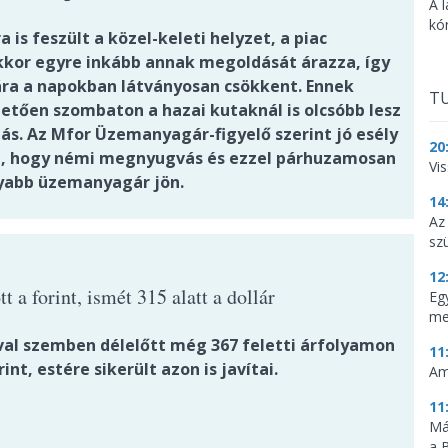
A l
kó
 is feszült a közel-keleti helyzet, a piac
kor egyre inkább annak megoldását árazza, így
 ára a napokban látványosan csökkent. Ennek
TU
etően szombaton a hazai kutaknál is olcsóbb lesz
lás. Az Mfor Üzemanyagár-figyelő szerint jó esély
20
a, hogy némi megnyugvás és ezzel párhuzamosan
Vi
yabb üzemanyagár jön.
14
Az
sz
12
t a forint, ismét 315 alatt a dollár
Eg
me
val szemben délelőtt még 367 feletti árfolyamon
11
rint, estére sikerült azon is javítai.
Am
11
Má
a 