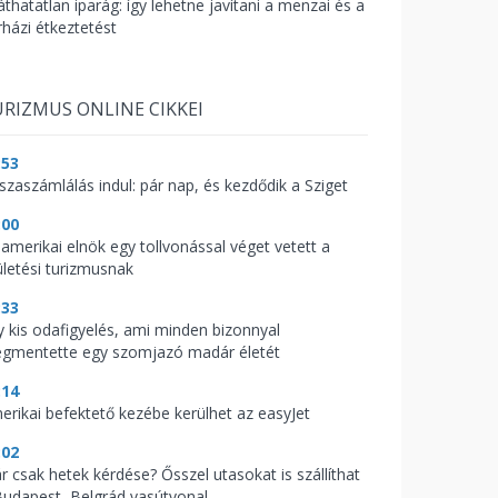
áthatatlan iparág: így lehetne javítani a menzai és a
rházi étkeztetést
RIZMUS ONLINE CIKKEI
:53
sszaszámlálás indul: pár nap, és kezdődik a Sziget
:00
 amerikai elnök egy tollvonással véget vetett a
ületési turizmusnak
:33
y kis odafigyelés, ami minden bizonnyal
gmentette egy szomjazó madár életét
:14
erikai befektető kezébe kerülhet az easyJet
:02
r csak hetek kérdése? Ősszel utasokat is szállíthat
Budapest–Belgrád vasútvonal