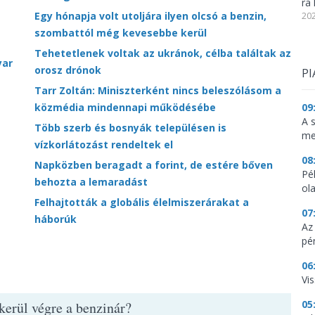
ra 
Egy hónapja volt utoljára ilyen olcsó a benzin,
202
szombattól még kevesebbe kerül
Tehetetlenek voltak az ukránok, célba találtak az
yar
orosz drónok
PI
Tarr Zoltán: Miniszterként nincs beleszólásom a
közmédia mindennapi működésébe
09
A 
Több szerb és bosnyák településen is
me
vízkorlátozást rendeltek el
08
Napközben beragadt a forint, de estére bőven
Pé
behozta a lemaradást
ol
Felhajtották a globális élelmiszerárakat a
07
háborúk
Az
pé
06
Vi
05
kerül végre a benzinár?