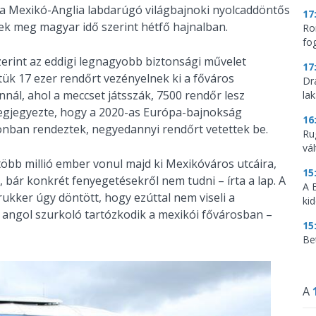
 a Mexikó-Anglia labdarúgó világbajnoki nyolcaddöntős
17
k meg magyar idő szerint hétfő hajnalban.
Ro
fo
erint az eddigi legnagyobb biztonsági művelet
17
ük 17 ezer rendőrt vezényelnek ki a főváros
Dr
nál, ahol a meccset játsszák, 7500 rendőr lesz
la
egjegyezte, hogy a 2020-as Európa-bajnokság
16
onban rendeztek, negyedannyi rendőrt vetettek be.
Ru
vá
bb millió ember vonul majd ki Mexikóváros utcáira,
15
bár konkrét fenyegetésekről nem tudni – írta a lap. A
A 
rukker úgy döntött, hogy ezúttal nem viseli a
ki
 angol szurkoló tartózkodik a mexikói fővárosban –
15
Be
A