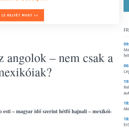
 LE HELYÉT MOST >>
FR
09
Mag
az angolok – nem csak a
fe
06
mexikóiak?
Le
19
Re
aut
18
Aki
 esti – magyar idő szerint hétfő hajnali – mexikói-
18
Erő