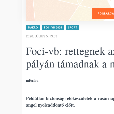
FOGLALJA
MAKRÓ
FOCI-VB 2026
SPORT
2026. JÚLIUS 5. 13:53
Foci-vb: rettegnek 
pályán támadnak a 
mfor.hu
Példátlan biztonsági előkészületek a vasárnap
angol nyolcaddöntő előtt.