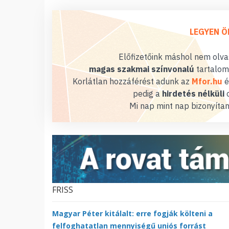
LEGYEN Ö
Előfizetőink máshol nem olvas
magas szakmai színvonalú
tartalom
Korlátlan hozzáférést adunk az
Mfor.hu
é
pedig a
hirdetés nélküli
o
Mi nap mint nap bizonyítan
FRISS
Magyar Péter kitálalt: erre fogják költeni a
felfoghatatlan mennyiségű uniós forrást