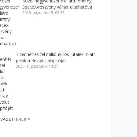
Közel negyvenezer milliárd forintnyi
SpaceX-részvény válhat eladhatóvá
2026. augusztus 5. 06:35
Tizenhét és fél millió eurós jutalék miatt
perlik a Revolut alapítóját
2026. augusztus 4. 14:27
VÁBBI HÍREK >