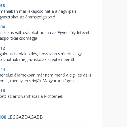
:58
mániában már lekapcsolhatja a nagy ipari
gyasztókat az áramszolgáltató
:04
asztikus változásokat hozna az Egyensúly Intézet
káspolitikai csomagja
:12
galmas iskolakezdés, hosszabb szünetek: így
ltozhatnak meg az iskolák szeptembertől
:44
Benelux államokban már nem menő a cigi, és az is
derült, mennyien szívják Magyarországon
:16
tett az árfolyamhatás a Richternek
100
LEGGAZDAGABB