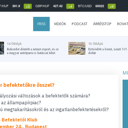
F/HUF
GBP/HUF
BTC/USD
391.9
427.42
65022
+3
+4
+9
FRISS
VIDEÓK
PODCAST
ÁRRÉSSTOP
ROVA
14 ÓRÁJA
15 ÓRÁJA
Rekordot döntött a német export, és ez
Erősödött a forint, ismét 315 a
a magyar autóiparra is hatással lehet
dollár
MF
r befektetőkre ősszel?
bályozási változások a befektetők számára?
t az állampapírpiac?
 megtakarításokról és az ingatlanbefektetésekről?
s Befektetői Klub
ember 24., Budapest