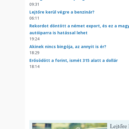
09:31
Lejtőre kerül végre a benzinár?
06:11
Rekordot döntött a német export, és ez a mag
autóiparra is hatással lehet
19:24
Akinek nincs bingója, az annyit is ér?
18:29
Erősödött a forint, ismét 315 alatt a dollár
18:14
Lejtőre 