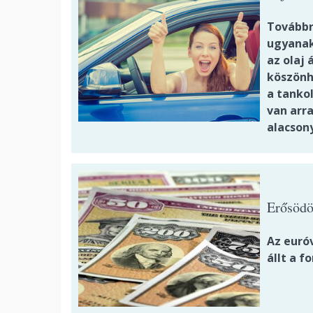
Továbbra
ugyanak
az olaj
köszönh
a tanko
van arr
alacson
Erősödöt
Az euró
állt a fo