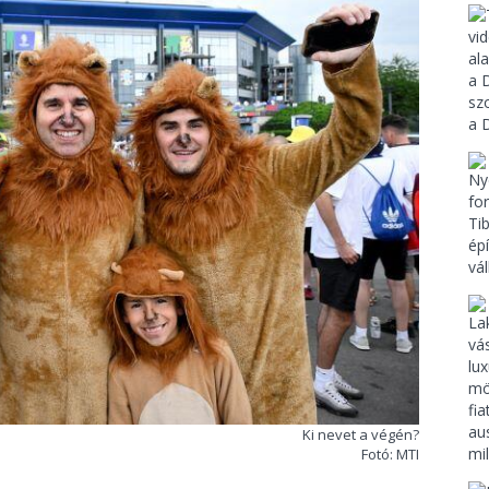
Ki nevet a végén?
Fotó: MTI