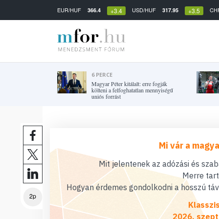
EUR/HUF
USD/HUF
CH
366.4
317.95
+3.4
+3.5
6 PERCE
Magyar Péter kitálalt: erre fogják
költeni a felfoghatatlan mennyiségű
uniós forrást
Mi vár a magya
Mit jelentenek az adózási és sza
Merre tar
Hogyan érdemes gondolkodni a hosszú távú
2p
Klasszi
2026. szept