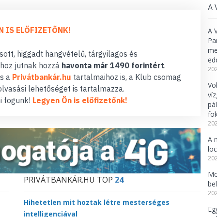
A 
N IS ELŐFIZETŐNK!
A 
Pa
meg
ott, higgadt hangvételű, tárgyilagos és
ed
hoz jutnak hozzá
havonta már 1490 forintért
.
202
s a
Privátbankár.hu
tartalmaihoz is, a Klub csomag
Vo
lvasási lehetőséget is tartalmazza.
ví
i fogunk!
Legyen Ön is előfizetőnk!
pá
fo
202
A 
lo
202
Mo
PRIVÁTBANKÁR.HU TOP
24
be
202
Hihetetlen mit hoztak létre mesterséges
Eg
intelligenciával