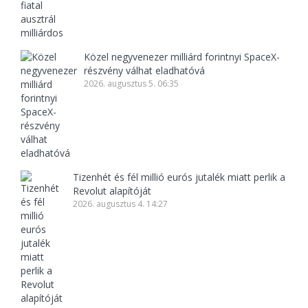
Közel negyvenezer milliárd forintnyi SpaceX-
részvény válhat eladhatóvá
2026. augusztus 5. 06:35
Tizenhét és fél millió eurós jutalék miatt perlik a
Revolut alapítóját
2026. augusztus 4. 14:27