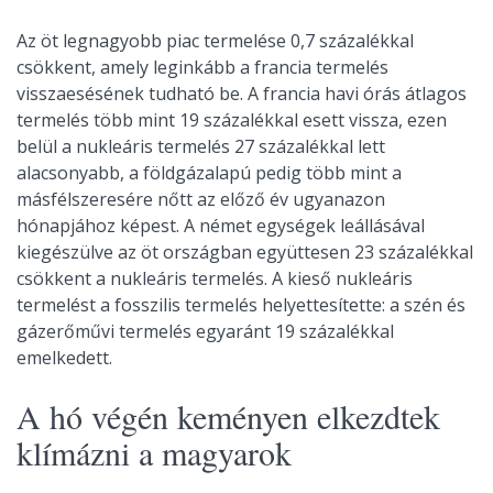
Az öt legnagyobb piac termelése 0,7 százalékkal
csökkent, amely leginkább a francia termelés
visszaesésének tudható be. A francia havi órás átlagos
termelés több mint 19 százalékkal esett vissza, ezen
belül a nukleáris termelés 27 százalékkal lett
alacsonyabb, a földgázalapú pedig több mint a
másfélszeresére nőtt az előző év ugyanazon
hónapjához képest. A német egységek leállásával
kiegészülve az öt országban együttesen 23 százalékkal
csökkent a nukleáris termelés. A kieső nukleáris
termelést a fosszilis termelés helyettesítette: a szén és
gázerőművi termelés egyaránt 19 százalékkal
emelkedett.
A hó végén keményen elkezdtek
klímázni a magyarok