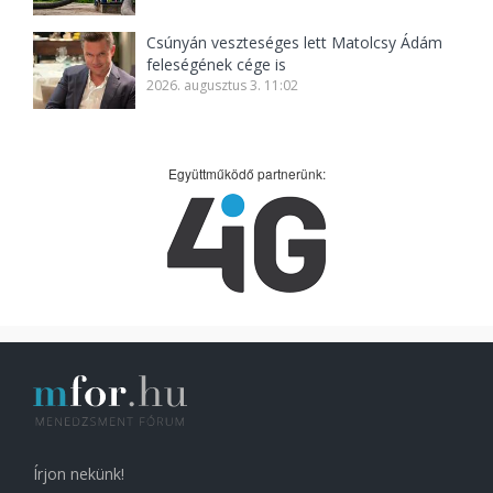
Csúnyán veszteséges lett Matolcsy Ádám
feleségének cége is
2026. augusztus 3. 11:02
Együttműködő partnerünk:
Írjon nekünk!