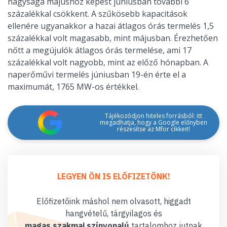
nagysága májushoz képest júniusban további 6
százalékkal csökkent. A szűkösebb kapacitások
ellenére ugyanakkor a hazai átlagos órás termelés 1,5
százalékkal volt magasabb, mint májusban. Érezhetően
nőtt a megújulók átlagos órás termelése, ami 17
százalékkal volt nagyobb, mint az előző hónapban. A
naperőművi termelés júniusban 19-én érte el a
maximumát, 1765 MW-os értékkel.
Tájékozódjon hiteles forrásból: itt
megadhatja, hogy a Google előnyben
részesítse az Mfor cikkeit!
LEGYEN ÖN IS ELŐFIZETŐNK!
Előfizetőink máshol nem olvasott, higgadt
hangvételű, tárgyilagos és
magas szakmai színvonalú
tartalomhoz jutnak