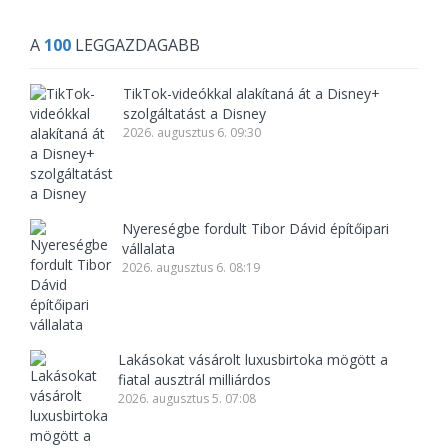
A
100
LEGGAZDAGABB
TikTok-videókkal alakítaná át a Disney+
szolgáltatást a Disney
2026. augusztus 6. 09:30
Nyereségbe fordult Tibor Dávid építőipari
vállalata
2026. augusztus 6. 08:19
Lakásokat vásárolt luxusbirtoka mögött a
fiatal ausztrál milliárdos
2026. augusztus 5. 07:08