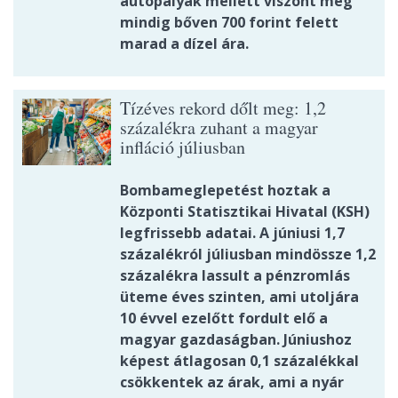
autópályák mellett viszont még
mindig bőven 700 forint felett
marad a dízel ára.
Tízéves rekord dőlt meg: 1,2
százalékra zuhant a magyar
infláció júliusban
Bombameglepetést hoztak a
Központi Statisztikai Hivatal (KSH)
legfrissebb adatai. A júniusi 1,7
százalékról júliusban mindössze 1,2
százalékra lassult a pénzromlás
üteme éves szinten, ami utoljára
10 évvel ezelőtt fordult elő a
magyar gazdaságban. Júniushoz
képest átlagosan 0,1 százalékkal
csökkentek az árak, ami a nyár