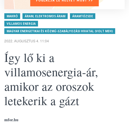
FOGLALJA LE HELYÉT MOST >>
MAKRÓ
ÁRAM, ELEKTROMOS ÁRAM
ÁRAMTŐZSDE
VILLAMOS ENERGIA
MAGYAR ENERGETIKAI ÉS KÖZMŰ-SZABÁLYOZÁSI HIVATAL (VOLT MEH)
2022. AUGUSZTUS 4. 11:04
Így lő ki a
villamosenergia-ár,
amikor az oroszok
letekerik a gázt
mfor.hu