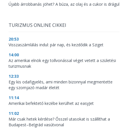
Újabb árrobbanás jöhet? A búza, az olaj és a cukor is drágul
TURIZMUS ONLINE CIKKEI
20:53
Visszaszámlálás indul: pár nap, és kezdődik a Sziget
14:00
Az amerikai elnök egy tollvonással véget vetett a születési
turizmusnak
12:33
Egy kis odafigyelés, ami minden bizonnyal megmentette
egy szomjazó madár életét
11:14
Amerikai befektető kezébe kerülhet az easyJet
11:02
Már csak hetek kérdése? Ősszel utasokat is szállíthat a
Budapest–Belgrád vasútvonal