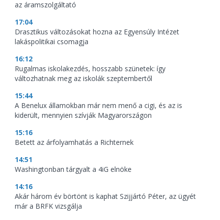
az áramszolgáltató
17:04
Drasztikus változásokat hozna az Egyensúly Intézet
lakáspolitikai csomagja
16:12
Rugalmas iskolakezdés, hosszabb szünetek: így
változhatnak meg az iskolák szeptembertől
15:44
A Benelux államokban már nem menő a cigi, és az is
kiderült, mennyien szívják Magyarországon
15:16
Betett az árfolyamhatás a Richternek
14:51
Washingtonban tárgyalt a 4iG elnöke
14:16
Akár három év börtönt is kaphat Szijjártó Péter, az ügyét
már a BRFK vizsgálja