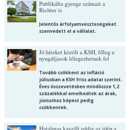
Publikálta gyenge számait a
Richter is
Jelentős árfolyamveszteségeket
szenvedett el a vállalat.
Jó híreket közölt a KSH, főleg a
nyugdíjasok lélegezhetnek fel
Tovább csökkent az infláció
júliusban a KSH friss adatai szerint.
Éves összevetésben mindössze 1,2
százalékkal emelkedtek az árak,
júniushoz képest pedig
csökkentek.
Hatalmas kaszált eddig az idén a