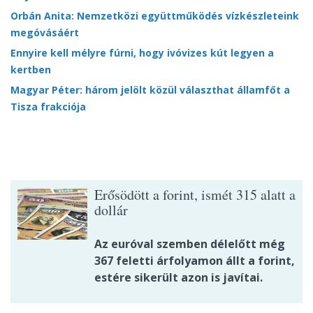
Orbán Anita: Nemzetközi együttműködés vízkészleteink
megóvásáért
Ennyire kell mélyre fúrni, hogy ivóvizes kút legyen a
kertben
Magyar Péter: három jelölt közül választhat államfőt a
Tisza frakciója
Erősödött a forint, ismét 315 alatt a
dollár
Az euróval szemben délelőtt még
367 feletti árfolyamon állt a forint,
estére sikerült azon is javítai.