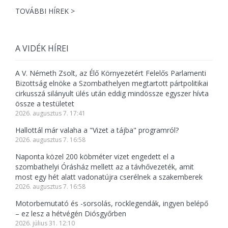
TOVÁBBI HÍREK >
A VIDÉK HÍREI
A V. Németh Zsolt, az Élő Környezetért Felelős Parlamenti
Bizottság elnöke a Szombathelyen megtartott pártpolitikai
cirkusszá silányult ülés után eddig mindössze egyszer hívta
össze a testületet
2026. augusztus 7. 17:41
Hallottál már valaha a "Vizet a tájba" programról?
2026. augusztus 7. 16:58
Naponta közel 200 köbméter vizet engedett el a
szombathelyi Órásház mellett az a távhővezeték, amit
most egy hét alatt vadonatújra cserélnek a szakemberek
2026. augusztus 7. 16:58
Motorbemutató és -sorsolás, rocklegendák, ingyen belépő
– ez lesz a hétvégén Diósgyőrben
2026. július 31. 12:10