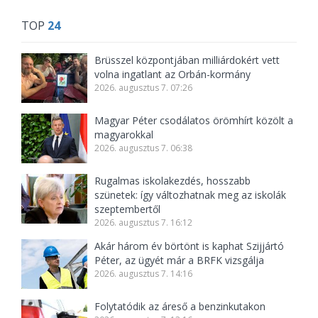
TOP
24
Brüsszel központjában milliárdokért vett
volna ingatlant az Orbán-kormány
2026. augusztus 7. 07:26
Magyar Péter csodálatos örömhírt közölt a
magyarokkal
2026. augusztus 7. 06:38
Rugalmas iskolakezdés, hosszabb
szünetek: így változhatnak meg az iskolák
szeptembertől
2026. augusztus 7. 16:12
Akár három év börtönt is kaphat Szijjártó
Péter, az ügyét már a BRFK vizsgálja
2026. augusztus 7. 14:16
Folytatódik az áreső a benzinkutakon