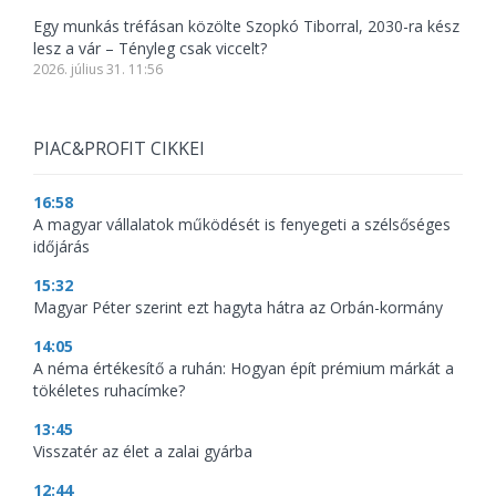
Egy munkás tréfásan közölte Szopkó Tiborral, 2030-ra kész
lesz a vár – Tényleg csak viccelt?
2026. július 31. 11:56
PIAC&PROFIT CIKKEI
16:58
A magyar vállalatok működését is fenyegeti a szélsőséges
időjárás
15:32
Magyar Péter szerint ezt hagyta hátra az Orbán-kormány
14:05
A néma értékesítő a ruhán: Hogyan épít prémium márkát a
tökéletes ruhacímke?
13:45
Visszatér az élet a zalai gyárba
12:44