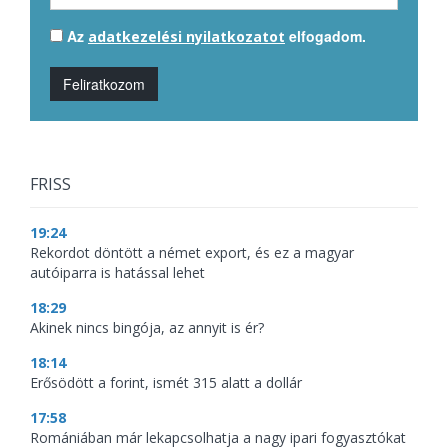
Az
elfogadom.
adatkezelési nyilatkozatot
Feliratkozom
FRISS
19:24
Rekordot döntött a német export, és ez a magyar
autóiparra is hatással lehet
18:29
Akinek nincs bingója, az annyit is ér?
18:14
Erősödött a forint, ismét 315 alatt a dollár
17:58
Romániában már lekapcsolhatja a nagy ipari fogyasztókat