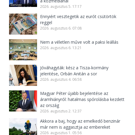
a közmédiánál
2026. augusztus 5. 17:17
Ennyiért vesztegetik az eurót csütörtök
reggel
2026. augusztus 6. 07:08
Nem a véletlen műve volt a paksi leállás
2026. augusztus 6. 13:21
Jóváhagyták: kész a Tisza-kormány
jelentése, Orbán Anitán a sor
2026. augusztus 4. 06:58
Magyar Péter újabb bejelentése az
áramhiányról: hatalmas spórolásba kezdett
az ország
2026. augusztus 2. 12:37
Akkora a baj, hogy az emelkedő benzinár
már nem is aggasztja az embereket
2026. augusztus 1. 05:56