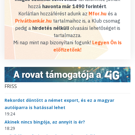
hozzá
havonta már 1490 forintért
.
Korlátlan hozzáférést adunk az
Mfor.hu
és a
Privátbankár.hu
tartalmaihoz is, a Klub csomag
pedig a
hirdetés nélküli
olvasási lehetőséget is
tartalmazza.
Mi nap mint nap bizonyítani fogunk!
Legyen Ön is
előfizetőnk!
FRISS
Rekordot döntött a német export, és ez a magyar
autóiparra is hatással lehet
19:24
Akinek nincs bingója, az annyit is ér?
18:29