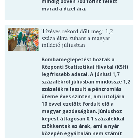
mindig bőven 700 forint felett
marad a dízel ára.
Tízéves rekord dőlt meg: 1,2
százalékra zuhant a magyar
infláció júliusban
Bombameglepetést hoztak a
Központi Statisztikai Hivatal (KSH)
legfrissebb adatai. A júniusi 1,7
százalékról júliusban mindössze 1,2
százalékra lassult a pénzromlás
üteme éves szinten, ami utoljára
10 évvel ezelőtt fordult elő a
magyar gazdaságban. Júniushoz
képest átlagosan 0,1 százalékkal
csökkentek az árak, ami a nyár
közepén egyáltalán nem számít