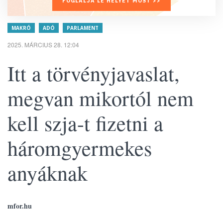
FOGLALJA LE HELYÉT MOST >>
MAKRÓ
ADÓ
PARLAMENT
2025. MÁRCIUS 28. 12:04
Itt a törvényjavaslat,
megvan mikortól nem
kell szja-t fizetni a
háromgyermekes
anyáknak
mfor.hu