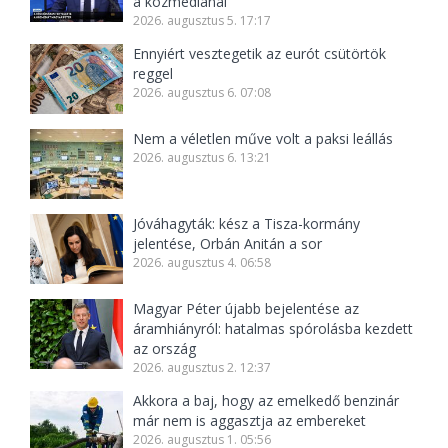
a közmédiánál
2026. augusztus 5. 17:17
Ennyiért vesztegetik az eurót csütörtök
reggel
2026. augusztus 6. 07:08
Nem a véletlen műve volt a paksi leállás
2026. augusztus 6. 13:21
Jóváhagyták: kész a Tisza-kormány
jelentése, Orbán Anitán a sor
2026. augusztus 4. 06:58
Magyar Péter újabb bejelentése az
áramhiányról: hatalmas spórolásba kezdett
az ország
2026. augusztus 2. 12:37
Akkora a baj, hogy az emelkedő benzinár
már nem is aggasztja az embereket
2026. augusztus 1. 05:56