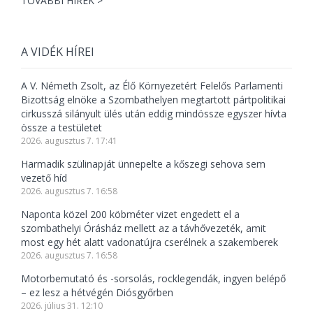
TOVÁBBI HÍREK >
A VIDÉK HÍREI
A V. Németh Zsolt, az Élő Környezetért Felelős Parlamenti
Bizottság elnöke a Szombathelyen megtartott pártpolitikai
cirkusszá silányult ülés után eddig mindössze egyszer hívta
össze a testületet
2026. augusztus 7. 17:41
Harmadik szülinapját ünnepelte a kőszegi sehova sem
vezető híd
2026. augusztus 7. 16:58
Naponta közel 200 köbméter vizet engedett el a
szombathelyi Órásház mellett az a távhővezeték, amit
most egy hét alatt vadonatújra cserélnek a szakemberek
2026. augusztus 7. 16:58
Motorbemutató és -sorsolás, rocklegendák, ingyen belépő
– ez lesz a hétvégén Diósgyőrben
2026. július 31. 12:10