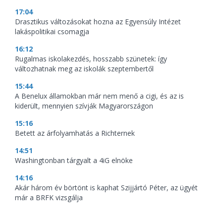
17:04
Drasztikus változásokat hozna az Egyensúly Intézet
lakáspolitikai csomagja
16:12
Rugalmas iskolakezdés, hosszabb szünetek: így
változhatnak meg az iskolák szeptembertől
15:44
A Benelux államokban már nem menő a cigi, és az is
kiderült, mennyien szívják Magyarországon
15:16
Betett az árfolyamhatás a Richternek
14:51
Washingtonban tárgyalt a 4iG elnöke
14:16
Akár három év börtönt is kaphat Szijjártó Péter, az ügyét
már a BRFK vizsgálja