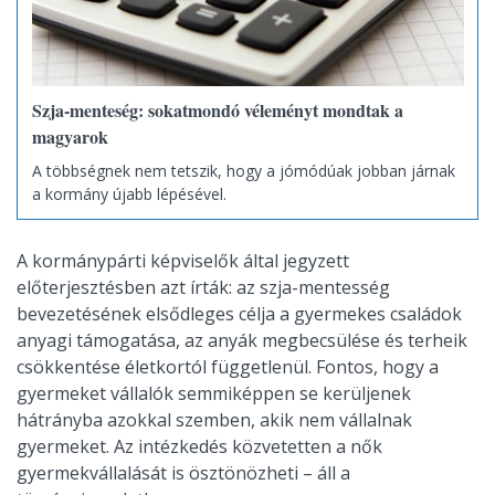
Szja-menteség: sokatmondó véleményt mondtak a
magyarok
A többségnek nem tetszik, hogy a jómódúak jobban járnak
a kormány újabb lépésével.
A kormánypárti képviselők által jegyzett
előterjesztésben azt írták: az szja-mentesség
bevezetésének elsődleges célja a gyermekes családok
anyagi támogatása, az anyák megbecsülése és terheik
csökkentése életkortól függetlenül. Fontos, hogy a
gyermeket vállalók semmiképpen se kerüljenek
hátrányba azokkal szemben, akik nem vállalnak
gyermeket. Az intézkedés közvetetten a nők
gyermekvállalását is ösztönözheti – áll a