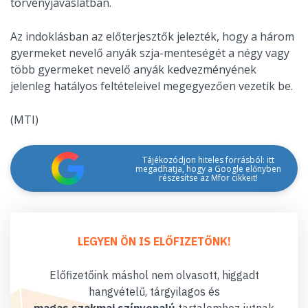
törvényjavaslatban.
Az indoklásban az előterjesztők jelezték, hogy a három
gyermeket nevelő anyák szja-menteségét a négy vagy
több gyermeket nevelő anyák kedvezményének
jelenleg hatályos feltételeivel megegyezően vezetik be.
(MTI)
Tájékozódjon hiteles forrásból: itt
megadhatja, hogy a Google előnyben
részesítse az Mfor cikkeit!
LEGYEN ÖN IS ELŐFIZETŐNK!
Előfizetőink máshol nem olvasott, higgadt
hangvételű, tárgyilagos és