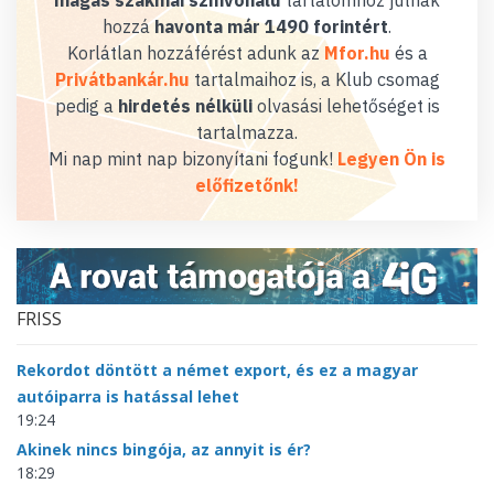
magas szakmai színvonalú
tartalomhoz jutnak
hozzá
havonta már 1490 forintért
.
Korlátlan hozzáférést adunk az
Mfor.hu
és a
Privátbankár.hu
tartalmaihoz is, a Klub csomag
pedig a
hirdetés nélküli
olvasási lehetőséget is
tartalmazza.
Mi nap mint nap bizonyítani fogunk!
Legyen Ön is
előfizetőnk!
FRISS
Rekordot döntött a német export, és ez a magyar
autóiparra is hatással lehet
19:24
Akinek nincs bingója, az annyit is ér?
18:29