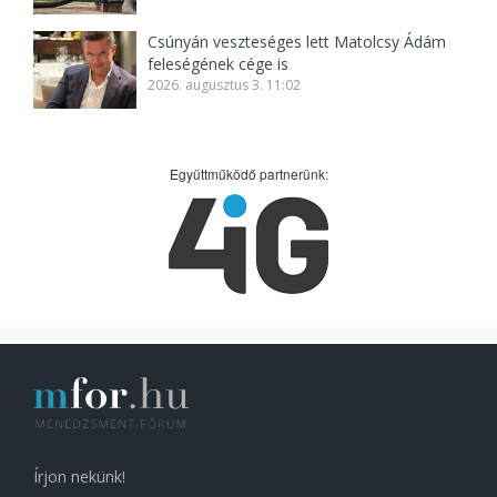
Csúnyán veszteséges lett Matolcsy Ádám
feleségének cége is
2026. augusztus 3. 11:02
Együttműködő partnerünk:
Írjon nekünk!