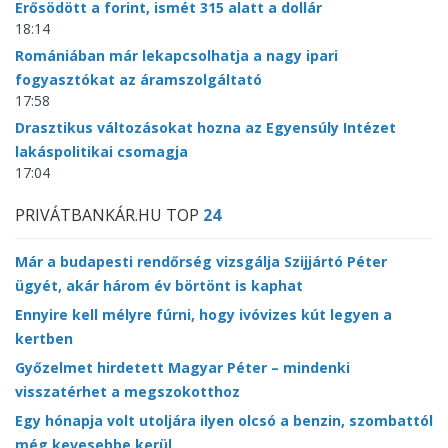
Erősödött a forint, ismét 315 alatt a dollár
18:14
Romániában már lekapcsolhatja a nagy ipari
fogyasztókat az áramszolgáltató
17:58
Drasztikus változásokat hozna az Egyensúly Intézet
lakáspolitikai csomagja
17:04
PRIVÁTBANKÁR.HU TOP
24
Már a budapesti rendőrség vizsgálja Szijjártó Péter
ügyét, akár három év börtönt is kaphat
Ennyire kell mélyre fúrni, hogy ivóvizes kút legyen a
kertben
Győzelmet hirdetett Magyar Péter – mindenki
visszatérhet a megszokotthoz
Egy hónapja volt utoljára ilyen olcsó a benzin, szombattól
még kevesebbe kerül