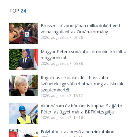
TOP
24
Brüsszel központjában milliárdokért vett
volna ingatlant az Orbán-kormány
2026. augusztus 7. 07:26
Magyar Péter csodálatos örömhírt közölt a
magyarokkal
2026. augusztus 7. 06:38
Rugalmas iskolakezdés, hosszabb
szünetek: így változhatnak meg az iskolák
szeptembertől
2026. augusztus 7. 16:12
Akár három év börtönt is kaphat Szijjártó
Péter, az ügyét már a BRFK vizsgálja
2026. augusztus 7. 14:16
Folytatódik az áreső a benzinkutakon