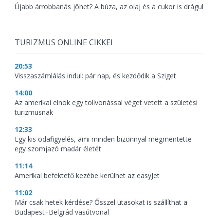
Újabb árrobbanás jöhet? A búza, az olaj és a cukor is drágul
TURIZMUS ONLINE CIKKEI
20:53
Visszaszámlálás indul: pár nap, és kezdődik a Sziget
14:00
Az amerikai elnök egy tollvonással véget vetett a születési
turizmusnak
12:33
Egy kis odafigyelés, ami minden bizonnyal megmentette
egy szomjazó madár életét
11:14
Amerikai befektető kezébe kerülhet az easyJet
11:02
Már csak hetek kérdése? Ősszel utasokat is szállíthat a
Budapest–Belgrád vasútvonal