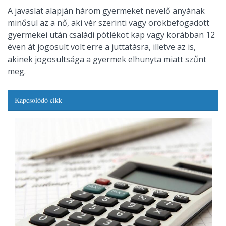
A javaslat alapján három gyermeket nevelő anyának
minősül az a nő, aki vér szerinti vagy örökbefogadott
gyermekei után családi pótlékot kap vagy korábban 12
éven át jogosult volt erre a juttatásra, illetve az is,
akinek jogosultsága a gyermek elhunyta miatt szűnt
meg.
Kapcsolódó cikk