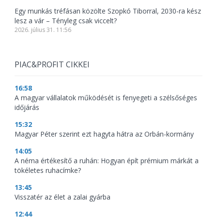
Egy munkás tréfásan közölte Szopkó Tiborral, 2030-ra kész
lesz a vár – Tényleg csak viccelt?
2026. július 31. 11:56
PIAC&PROFIT CIKKEI
16:58
A magyar vállalatok működését is fenyegeti a szélsőséges
időjárás
15:32
Magyar Péter szerint ezt hagyta hátra az Orbán-kormány
14:05
A néma értékesítő a ruhán: Hogyan épít prémium márkát a
tökéletes ruhacímke?
13:45
Visszatér az élet a zalai gyárba
12:44