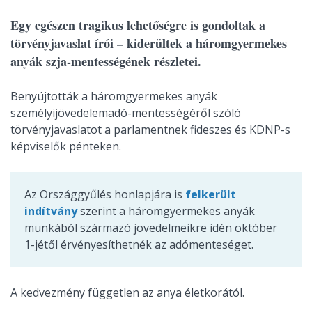
Egy egészen tragikus lehetőségre is gondoltak a
törvényjavaslat írói – kiderültek a háromgyermekes
anyák szja-mentességének részletei.
Benyújtották a háromgyermekes anyák
személyijövedelemadó-mentességéről szóló
törvényjavaslatot a parlamentnek fideszes és KDNP-s
képviselők pénteken.
Az Országgyűlés honlapjára is
felkerült
indítvány
szerint a háromgyermekes anyák
munkából származó jövedelmeikre idén október
1-jétől érvényesíthetnék az adómenteséget.
A kedvezmény független az anya életkorától.