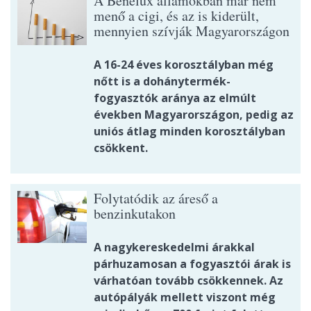
A Benelux államokban már nem
menő a cigi, és az is kiderült,
mennyien szívják Magyarországon
A 16-24 éves korosztályban még
nőtt is a dohánytermék-
fogyasztók aránya az elmúlt
években Magyarországon, pedig az
uniós átlag minden korosztályban
csökkent.
Folytatódik az áreső a
benzinkutakon
A nagykereskedelmi árakkal
párhuzamosan a fogyasztói árak is
várhatóan tovább csökkennek. Az
autópályák mellett viszont még