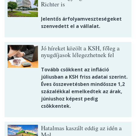
Richter is
Jelentős árfolyamveszteségeket
szenvedett el a vállalat.
Jó híreket közölt a KSH, főleg a
nyugdíjasok lélegezhetnek fel
Tovább csökkent az infláció
júliusban a KSH friss adatai szerint.
Éves összevetésben mindössze 1,2
százalékkal emelkedtek az árak,
júniushoz képest pedig
csökkentek.
Hatalmas kaszált eddig az idén a
Mol