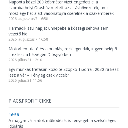
Naponta közel 200 köbméter vizet engedett el a
szombathelyi Órásház mellett az a távhővezeték, amit
most egy hét alatt vadonatújra cserélnek a szakemberek
2026. augusztus 7. 16:58
Harmadik szülinapját ünnepelte a kőszegi sehova sem
vezető híd
2026. augusztus 7. 16:58
Motorbemutató és -sorsolás, rocklegendák, ingyen belépő
– ez lesz a hétvégén Diósgyőrben
2026. július 31. 12:10
Egy munkás tréfásan közölte Szopkó Tiborral, 2030-ra kész
lesz a vár – Tényleg csak viccelt?
2026. július 31. 11:56
PIAC&PROFIT CIKKEI
16:58
A magyar vállalatok működését is fenyegeti a szélsőséges
időjárás