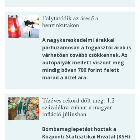
Folytatódik az áreső a
benzinkutakon
A nagykereskedelmi árakkal
párhuzamosan a fogyasztói árak is
várhatóan tovább csökkennek. Az
autópályák mellett viszont még
mindig bőven 700 forint felett
marad a dízel ára.
Tízéves rekord dőlt meg: 1,2
százalékra zuhant a magyar
infláció júliusban
Bombameglepetést hoztak a
Központi Statisztikai Hivatal (KSH)