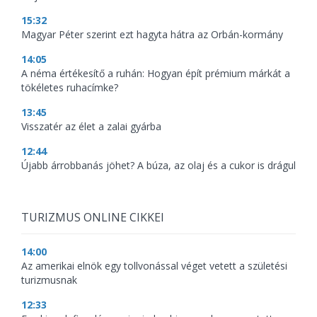
15:32
Magyar Péter szerint ezt hagyta hátra az Orbán-kormány
14:05
A néma értékesítő a ruhán: Hogyan épít prémium márkát a
tökéletes ruhacímke?
13:45
Visszatér az élet a zalai gyárba
12:44
Újabb árrobbanás jöhet? A búza, az olaj és a cukor is drágul
TURIZMUS ONLINE CIKKEI
14:00
Az amerikai elnök egy tollvonással véget vetett a születési
turizmusnak
12:33