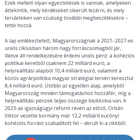
Ezek mellett olyan egyeztetések is vannak, amelyeken
áttekintik, mely kérdéseket sikerült lezárni, és mely
területeken van szükség további megbeszélésekre –
tette hozzá.
A lap emlékeztetett, Magyarországnak a 2021–2027-es
uniós ciklusban három nagy forráscsomagból jár,
illetve áll rendelkezésére érdemi uniós pénz: a kohéziós
politikai keretből csaknem 22 milliárd euró, a
helyreállítási alapból 10,4 milliárd euró, valamint a
közös agrárpolitika magyar stratégiai tervén keresztül
8,4 milliárd euró. Utóbbi az egyetlen alap, amelyből
Magyarország minden támogatáshoz hozzáfér, míg a
helyreállítási pénzek teljes összege blokkolva van. A
2023-as igazságügyi reform révén az előző, Orbán
Viktor vezette kormány már 12,2 milliárd eurónyi
kohéziós forrást szabadított fel – derült ki a cikkből.