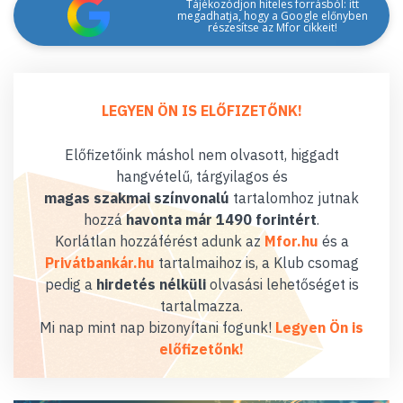
Tájékozódjon hiteles forrásból: itt
megadhatja, hogy a Google előnyben
részesítse az Mfor cikkeit!
LEGYEN ÖN IS ELŐFIZETŐNK!
Előfizetőink máshol nem olvasott, higgadt
hangvételű, tárgyilagos és
magas szakmai színvonalú
tartalomhoz jutnak
hozzá
havonta már 1490 forintért
.
Korlátlan hozzáférést adunk az
Mfor.hu
és a
Privátbankár.hu
tartalmaihoz is, a Klub csomag
pedig a
hirdetés nélküli
olvasási lehetőséget is
tartalmazza.
Mi nap mint nap bizonyítani fogunk!
Legyen Ön is
előfizetőnk!