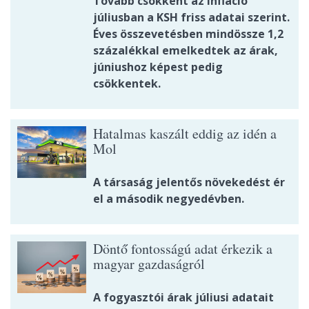
Tovább csökkent az infláció
júliusban a KSH friss adatai szerint.
Éves összevetésben mindössze 1,2
százalékkal emelkedtek az árak,
júniushoz képest pedig
csökkentek.
Hatalmas kaszált eddig az idén a
Mol
A társaság jelentős növekedést ér
el a második negyedévben.
Döntő fontosságú adat érkezik a
magyar gazdaságról
A fogyasztói árak júliusi adatait