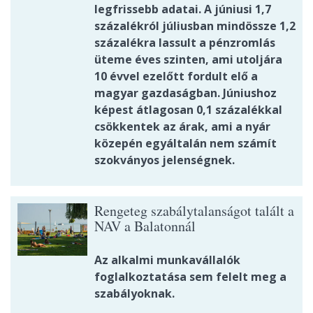
legfrissebb adatai. A júniusi 1,7
százalékról júliusban mindössze 1,2
százalékra lassult a pénzromlás
üteme éves szinten, ami utoljára
10 évvel ezelőtt fordult elő a
magyar gazdaságban. Júniushoz
képest átlagosan 0,1 százalékkal
csökkentek az árak, ami a nyár
közepén egyáltalán nem számít
szokványos jelenségnek.
Rengeteg szabálytalanságot talált a
NAV a Balatonnál
Az alkalmi munkavállalók
foglalkoztatása sem felelt meg a
szabályoknak.