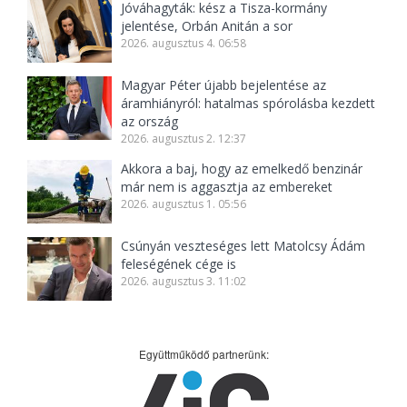
Jóváhagyták: kész a Tisza-kormány
jelentése, Orbán Anitán a sor
2026. augusztus 4. 06:58
Magyar Péter újabb bejelentése az
áramhiányról: hatalmas spórolásba kezdett
az ország
2026. augusztus 2. 12:37
Akkora a baj, hogy az emelkedő benzinár
már nem is aggasztja az embereket
2026. augusztus 1. 05:56
Csúnyán veszteséges lett Matolcsy Ádám
feleségének cége is
2026. augusztus 3. 11:02
Együttműködő partnerünk: