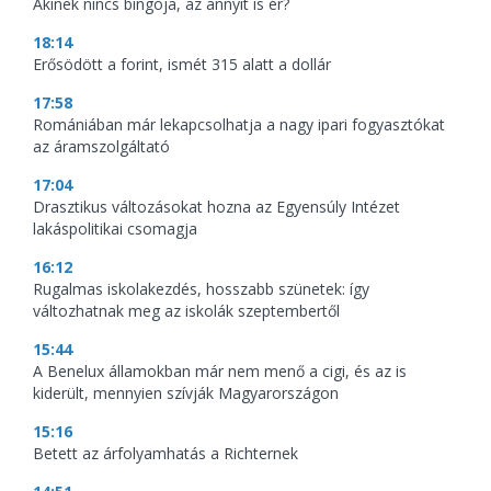
Akinek nincs bingója, az annyit is ér?
18:14
Erősödött a forint, ismét 315 alatt a dollár
17:58
Romániában már lekapcsolhatja a nagy ipari fogyasztókat
az áramszolgáltató
17:04
Drasztikus változásokat hozna az Egyensúly Intézet
lakáspolitikai csomagja
16:12
Rugalmas iskolakezdés, hosszabb szünetek: így
változhatnak meg az iskolák szeptembertől
15:44
A Benelux államokban már nem menő a cigi, és az is
kiderült, mennyien szívják Magyarországon
15:16
Betett az árfolyamhatás a Richternek