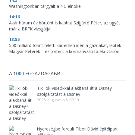
14:51
Washingtonban tárgyalt a 4iG elnöke
14:16
Akár három év börtönt is kaphat Szijjártó Péter, az ügyét
már a BRFK vizsgálja
13:55
500 milliárd forint feletti kár érheti idén a gazdákat, léptek
Magyar Péterék – ez történt a kormányzati tájékoztatón
A
100
LEGGAZDAGABB
TikTok-videókkal alakítaná át a Disney+
szolgáltatást a Disney
2026. augusztus 6. 09:30
Nyereségbe fordult Tibor Dávid építőipari
vállalata