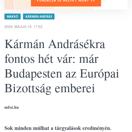
FOGLALJA LE HELYÉT MOST >>
MAKRÓ
KÁRMÁN ANDRÁS
2026. MÁJUS 19. 17:52
Kármán Andrásékra
fontos hét vár: már
Budapesten az Európai
Bizottság emberei
mfor.hu
Sok minden múlhat a tárgyalások eredményén.