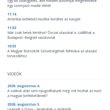
Egy kis odafigyelés, ami minden bizonnyal megmentette
egy szomjazó madár életét
11:14
Amerikai befektető kezébe kerülhet az easyJet
11:02
Már csak hetek kérdése? Ősszel utasokat is szállíthat a
Budapest–Belgrád vasútvonal
10:55
A Magyar Biztosítók Szövetségének felhívása az utazást
tervezőkhöz
VIDEÓK
2026. augusztus 4.
A sokkok után sem nyugodhatunk meg: mit hozhat az euró
a magyar befektetőknek?
2026. augusztus 3.
Leapadt a Duna – kipakoltak a járókelők