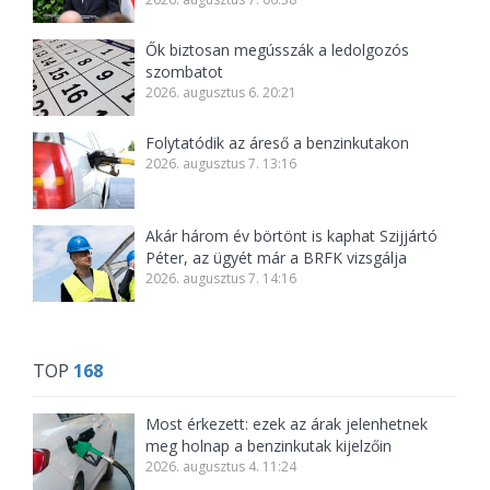
Ők biztosan megússzák a ledolgozós
szombatot
2026. augusztus 6. 20:21
Folytatódik az áreső a benzinkutakon
2026. augusztus 7. 13:16
Akár három év börtönt is kaphat Szijjártó
Péter, az ügyét már a BRFK vizsgálja
2026. augusztus 7. 14:16
TOP
168
Most érkezett: ezek az árak jelenhetnek
meg holnap a benzinkutak kijelzőin
2026. augusztus 4. 11:24