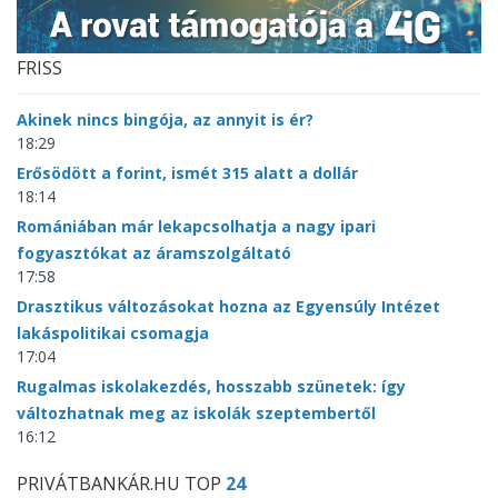
FRISS
Akinek nincs bingója, az annyit is ér?
18:29
Erősödött a forint, ismét 315 alatt a dollár
18:14
Romániában már lekapcsolhatja a nagy ipari
fogyasztókat az áramszolgáltató
17:58
Drasztikus változásokat hozna az Egyensúly Intézet
lakáspolitikai csomagja
17:04
Rugalmas iskolakezdés, hosszabb szünetek: így
változhatnak meg az iskolák szeptembertől
16:12
PRIVÁTBANKÁR.HU TOP
24