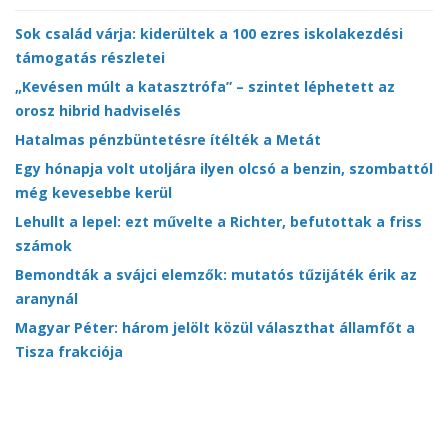
Sok család várja: kiderültek a 100 ezres iskolakezdési
támogatás részletei
„Kevésen múlt a katasztrófa” – szintet léphetett az
orosz hibrid hadviselés
Hatalmas pénzbüntetésre ítélték a Metát
Egy hónapja volt utoljára ilyen olcsó a benzin, szombattól
még kevesebbe kerül
Lehullt a lepel: ezt művelte a Richter, befutottak a friss
számok
Bemondták a svájci elemzők: mutatós tűzijáték érik az
aranynál
Magyar Péter: három jelölt közül választhat államfőt a
Tisza frakciója