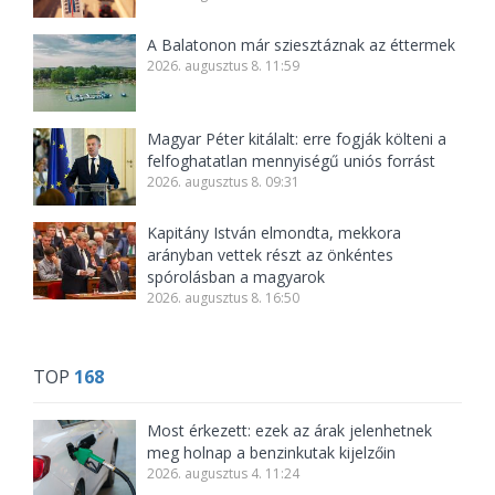
A Balatonon már sziesztáznak az éttermek
2026. augusztus 8. 11:59
Magyar Péter kitálalt: erre fogják költeni a
felfoghatatlan mennyiségű uniós forrást
2026. augusztus 8. 09:31
Kapitány István elmondta, mekkora
arányban vettek részt az önkéntes
spórolásban a magyarok
2026. augusztus 8. 16:50
TOP
168
Most érkezett: ezek az árak jelenhetnek
meg holnap a benzinkutak kijelzőin
2026. augusztus 4. 11:24