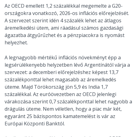
Az OECD emellett 1,2 százalékkal megemelte a G20-
országokra vonatkozó, 2026-os inflációs előrejelzését.
A szervezet szerint idén 4 százalék lehet az átlagos
áremelkedési ütem, ami ráadásul számos gazdasági
ágazatba átgyűrűzhet és a pénzpiacokra is nyomást
helyezhet.
A legnagyobb mértékű inflációs növekményt épp a
legsérülékenyebb helyzetben lévő Argentínától várja a
szervezet: a decemberi előrejelzéshez képest 13,7
százalékponttal lehet magasabb az áremelkedés
üteme. Majd Törökország jön 5,9 és India 1,7
százalékkal. Az euróövezetben az OECD jelenlegi
várakozása szerint 0,7 százalékponttal lehet nagyobb a
drágulás üteme. Nem véletlen, hogy a piac már két,
egyaránt 25 bázispontos kamatemelést is vár az
Európai Központi Banktól.