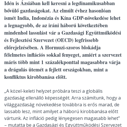
Idén is Ázsiában kell keresni a legdinamikusabban
bővülő gazdaságokat. Az elmúlt évhez hasonlóan
ismét India, Indonézia és Kína GDP-növekedése lehet
a legnagyobb, de az iráni háború következtében
mindenhol lassulást vár a Gazdasági Együttműködési
és Fejlesztési Szervezet (OECD) legfrissebb
előrejelzésében. A Hormuzi-szoros blokádja
félelmetes inflációs sokkal fenyeget, amiért a szervezet
máris több mint 1 százalékponttal magasabbra várja
a drágulás ütemét a fejlett országokban, mint a
konfliktus kirobbanása előtt.
„A közel-keleti helyzet próbára teszi a globális
gazdaság ellenálló képességét. Arra számítunk, hogy a
világgazdaság növekedése továbbra is erős marad, de
lassabb lesz, mint amilyet a háború kirobbanása előtt
vártunk. Az infláció pedig lényegesen magasabb lehet”
– mutatta be a Gazdasági és Együttműködési Szervezet