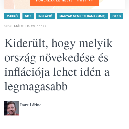
FOGLALJA LE HELYÉT MOST >>
MAKRÓ
GDP
INFLÁCIÓ
MAGYAR NEMZETI BANK (MNB)
OECD
2026. MÁRCIUS 29. 11:03
Kiderült, hogy melyik
ország növekedése és
inflációja lehet idén a
legmagasabb
Imre Lőrinc