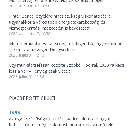
Most hétvégén Joskar-Ola Napok Szombathelyen
2026. augusztus 7. 16:58
Pintér Bence: egyelőre nincs szükség vízkorlátozásra,
ugyanakkor a város több energiatakarékossági és
vízmegtakarítási intézkedést is bevezetett
2026. augusztus 7. 16:58
Motorbemutató és -sorsolás, rocklegendák, ingyen belépő
– ez lesz a hétvégén Diósgyőrben
2026. július 31. 12:10
Egy munkás tréfásan közölte Szopkó Tiborral, 2030-ra kész
lesz a vár – Tényleg csak viccelt?
2026. július 31. 11:56
PIAC&PROFIT CIKKEI
16:56
Az egyik szélsőségből a másikba fordulnak a magyar
befektetők, és még csak most indulunk el az euró felé