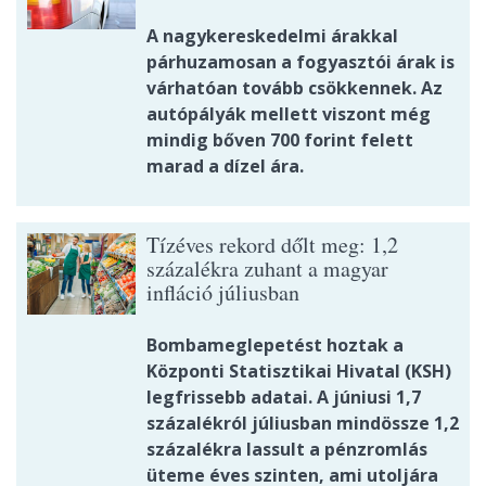
A nagykereskedelmi árakkal
párhuzamosan a fogyasztói árak is
várhatóan tovább csökkennek. Az
autópályák mellett viszont még
mindig bőven 700 forint felett
marad a dízel ára.
Tízéves rekord dőlt meg: 1,2
százalékra zuhant a magyar
infláció júliusban
Bombameglepetést hoztak a
Központi Statisztikai Hivatal (KSH)
legfrissebb adatai. A júniusi 1,7
százalékról júliusban mindössze 1,2
százalékra lassult a pénzromlás
üteme éves szinten, ami utoljára