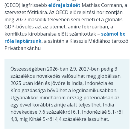
(OECD) legfrissebb
előrejelzését
Mathias Cormann, a
szervezet főtitkára. Az OECD előrejelzési horizontján
még 2027 második félévében sem érheti el a globális
GDP-bővülés azt az ütemet, amire februárban, a
konfliktus kirobbanása előtt számítottak –
számol be
róla laptársunk
, a szintén a Klasszis Médiához tartozó
Privátbankár.hu
Összességében 2026-ban 2,9, 2027-ben pedig 3
százalékos növekedés valósulhat meg globálisan.
2025 után idén és jövőre is India, Indonézia és
Kína gazdasága bővülhet a legdinamikusabban.
Ugyanakkor mindhárom ország potenciálisan az
egy évvel korábbi szintje alatt teljesíthet. India
növekedése 7,6 százalékról 6,1, Indonéziáé 5,1-ről
4,8, míg Kínáé 5-ről 4,4 százalékra lassulhat.