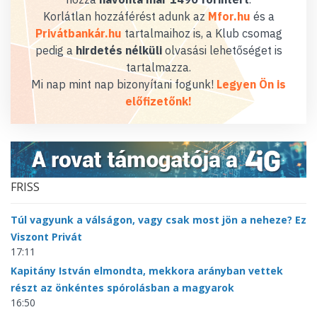
Korlátlan hozzáférést adunk az
Mfor.hu
és a
Privátbankár.hu
tartalmaihoz is, a Klub csomag
pedig a
hirdetés nélküli
olvasási lehetőséget is
tartalmazza.
Mi nap mint nap bizonyítani fogunk!
Legyen Ön is
előfizetőnk!
FRISS
Túl vagyunk a válságon, vagy csak most jön a neheze? Ez
Viszont Privát
17:11
Kapitány István elmondta, mekkora arányban vettek
részt az önkéntes spórolásban a magyarok
16:50