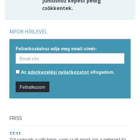
júniushoz képest pedig
csökkentek.
MFOR HÍRLEVÉL
Feliratkozáshoz adja meg email címét:
Az
elfogadom.
adatkezelési nyilatkozatot
Feliratkozom
FRISS
17:11
Túl vagyunk a válságon, vagy csak most jön a neheze? Ez