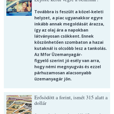
Továbbra is feszült a közel-keleti
helyzet, a piac ugyanakkor egyre
inkább annak megoldását árazza,
így az olaj ára a napokban
látványosan csökkent. Ennek
köszönhetően szombaton a hazai
kutaknál is olcsóbb lesz a tankolás.
Az Mfor Üzemanyagár-
figyelő szerint jó esély van arra,
hogy némi megnyugvás és ezzel
párhuzamosan alacsonyabb
üzemanyagár jön.
Erősödött a forint, ismét 315 alatt a
dollár