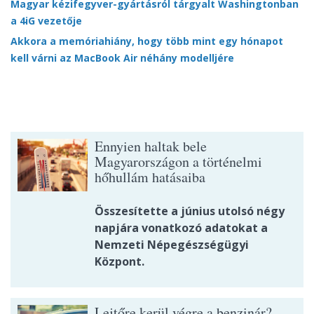
Magyar kézifegyver-gyártásról tárgyalt Washingtonban
a 4iG vezetője
Akkora a memóriahiány, hogy több mint egy hónapot
kell várni az MacBook Air néhány modelljére
Ennyien haltak bele
Magyarországon a történelmi
hőhullám hatásaiba
Összesítette a június utolsó négy
napjára vonatkozó adatokat a
Nemzeti Népegészségügyi
Központ.
Lejtőre kerül végre a benzinár?