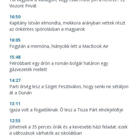
Viszont Privát
16:50
Kapitány István elmondta, mekkora arányban vettek részt
az önkéntes spórolásban a magyarok
16:05
Fogytán a memória, hiánycikk lett a MacBook Air
15:48
Felrobbant egy drón a román-bolgár határon egy
gázvezeték mellett
14:27
Parti őrség lesz a Sziget Fesztiválon, hogy senki ne sétáljon
át a Dunán
13:11
Igaza volt a fogadóknak: Ő lesz a Tisza Párt elnökjelöltje
12:55
Jöhetnek a 35 perces órák és a kevesebb házi feladat: ezek
a változások várhatók az iskolákban