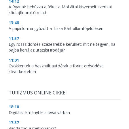
14:12
A Ryanair behúzza a féket a Mol által kiszemelt szerbiai
kőolajfinomító miatt
13:48
A papírforma győzött a Tisza Párt államfőjelölésén
11:57
Egy rossz döntés százezrekbe kerülhet: mit ne tegyen, ha
bajba kerül az utazási irodája?
11:01
Csökkentek a használt autóárak a forint erősödése
következtében
TURIZMUS ONLINE CIKKEI
18:10
Digitális élménytér a lévai várban
17:37
Vaddisznó a metróban???