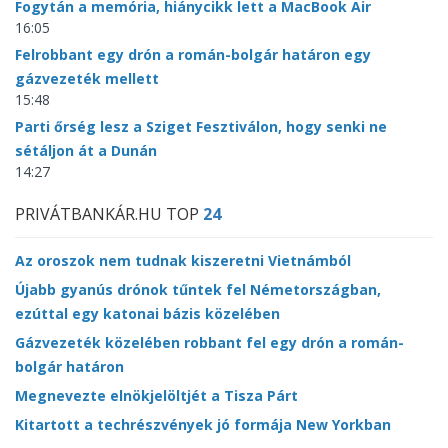
Fogytán a memória, hiánycikk lett a MacBook Air
16:05
Felrobbant egy drón a román-bolgár határon egy
gázvezeték mellett
15:48
Parti őrség lesz a Sziget Fesztiválon, hogy senki ne
sétáljon át a Dunán
14:27
PRIVÁTBANKÁR.HU TOP
24
Az oroszok nem tudnak kiszeretni Vietnámból
Újabb gyanús drónok tűntek fel Németországban,
ezúttal egy katonai bázis közelében
Gázvezeték közelében robbant fel egy drón a román-
bolgár határon
Megnevezte elnökjelöltjét a Tisza Párt
Kitartott a techrészvények jó formája New Yorkban