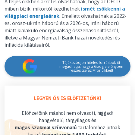
A teljes cikkben arról is olvashatnak, hogy az OECD
miben bízik, mikortól kezdhetnek
ismét csökkenni a
világpiaci energiaárak
. Emellett olvashatnak a 2022-
es, orosz-ukrán háború és a 2026-os, iráni háború
miatt kialakuló energiaválság összehasonlításáról,
illetve a Magyar Nemzeti Bank hazai növekedési és
inflációs kilátásairól.
Tájékozódjon hiteles forrásból: itt
megadhatja, hogy a Google előnyben
részesítse az Mfor cikkeit!
LEGYEN ÖN IS ELŐFIZETŐNK!
Előfizetőink máshol nem olvasott, higgadt
hangvételű, tárgyilagos és
magas szakmai színvonalú
tartalomhoz jutnak
hozzá
havonta már 1490 forintért
.