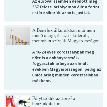
Az euróval szemben délelőtt még
367 feletti árfolyamon állt a forint,
estére sikerült azon is javítai.
A Benelux államokban már nem
menő a cigi, és az is kiderült,
mennyien szívják Magyarországon
A 16-24 éves korosztályban még
nőtt is a dohánytermék-
fogyasztók aránya az elmúlt
években Magyarországon, pedig az
uniós átlag minden korosztályban
csökkent.
Folytatódik az áreső a
benzinkutakon