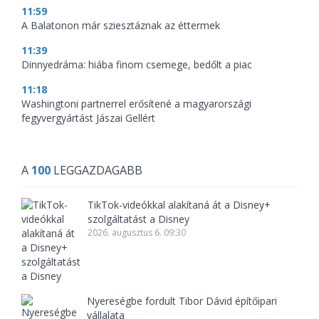
11:59
A Balatonon már sziesztáznak az éttermek
11:39
Dinnyedráma: hiába finom csemege, bedőlt a piac
11:18
Washingtoni partnerrel erősítené a magyarországi
fegyvergyártást Jászai Gellért
A
100
LEGGAZDAGABB
TikTok-videókkal alakítaná át a Disney+
szolgáltatást a Disney
2026. augusztus 6. 09:30
Nyereségbe fordult Tibor Dávid építőipari
vállalata