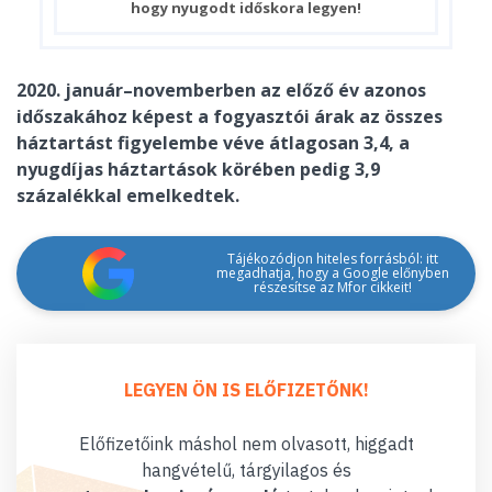
hogy nyugodt időskora legyen!
2020. január–novemberben az előző év azonos
időszakához képest a fogyasztói árak az összes
háztartást figyelembe véve átlagosan 3,4, a
nyugdíjas háztartások körében pedig 3,9
százalékkal emelkedtek.
Tájékozódjon hiteles forrásból: itt
megadhatja, hogy a Google előnyben
részesítse az Mfor cikkeit!
LEGYEN ÖN IS ELŐFIZETŐNK!
Előfizetőink máshol nem olvasott, higgadt
hangvételű, tárgyilagos és