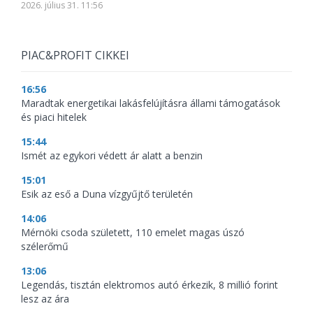
2026. július 31. 11:56
PIAC&PROFIT CIKKEI
16:56
Maradtak energetikai lakásfelújításra állami támogatások
és piaci hitelek
15:44
Ismét az egykori védett ár alatt a benzin
15:01
Esik az eső a Duna vízgyűjtő területén
14:06
Mérnöki csoda született, 110 emelet magas úszó
szélerőmű
13:06
Legendás, tisztán elektromos autó érkezik, 8 millió forint
lesz az ára