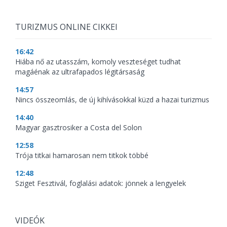
TURIZMUS ONLINE CIKKEI
16:42
Hiába nő az utasszám, komoly veszteséget tudhat
magáénak az ultrafapados légitársaság
14:57
Nincs összeomlás, de új kihívásokkal küzd a hazai turizmus
14:40
Magyar gasztrosiker a Costa del Solon
12:58
Trója titkai hamarosan nem titkok többé
12:48
Sziget Fesztivál, foglalási adatok: jönnek a lengyelek
VIDEÓK