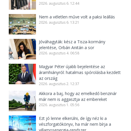
2026. augusztus 6. 12:44
Nem a véletlen műve volt a paksi leállás
2026. augusztus 6. 13:21
Jóváhagyták: kész a Tisza-kormány
jelentése, Orbán Anitán a sor
2026. augusztus 4. 06:58
Magyar Péter újabb bejelentése az
áramhiányról: hatalmas spórolásba kezdett
az ország
2026. augusztus 2. 12:37
Akkora a baj, hogy az emelkedő benzinár
már nem is aggasztja az embereket
2026. augusztus 1. 05:56
Ezt jó lenne elkerülni, de így néz ki a
vészforgatókönyv, ha már nem bírja a
villamosenergia-rendszer