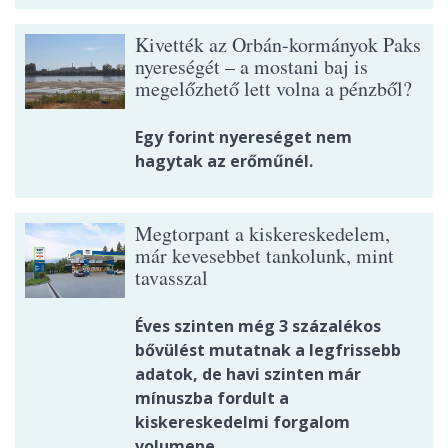
Kivették az Orbán-kormányok Paks
nyereségét – a mostani baj is
megelőzhető lett volna a pénzből?
Egy forint nyereséget nem
hagytak az erőműnél.
Megtorpant a kiskereskedelem,
már kevesebbet tankolunk, mint
tavasszal
Éves szinten még 3 százalékos
bővülést mutatnak a legfrissebb
adatok, de havi szinten már
mínuszba fordult a
kiskereskedelmi forgalom
volumene.