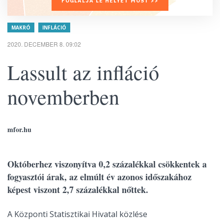
FOGLALJA LE HELYÉT MOST >>
MAKRÓ
INFLÁCIÓ
2020. DECEMBER 8. 09:02
Lassult az infláció
novemberben
mfor.hu
Októberhez viszonyítva 0,2 százalékkal csökkentek a
fogyasztói árak, az elmúlt év azonos időszakához
képest viszont 2,7 százalékkal nőttek.
A Központi Statisztikai Hivatal közlése