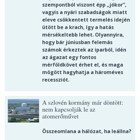
szempontból viszont épp „jókor”,
vagyis a nyári szabadságok miatt
eleve csökkentett termelés idején
ütött be a krach, így a hatás
mérsékeltebb lehet. Olyannyira,
hogy bár júniusban felemás
számok érkeztek az iparból, idén
az ágazat egy fontos
mérföldkövet érhet el, és maga
mögött hagyhatja a hároméves
recessziót.
A szlovén kormány már döntött:
nem kapcsolják le az
atomerőművet
Összeomlana a hálózat, ha leállna?