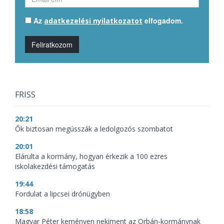
Az
elfogadom.
adatkezelési nyilatkozatot
Feliratkozom
FRISS
20:21
Ők biztosan megússzák a ledolgozós szombatot
20:01
Elárulta a kormány, hogyan érkezik a 100 ezres
iskolakezdési támogatás
19:44
Fordulat a lipcsei drónügyben
18:58
Magyar Péter keményen nekiment az Orbán-kormánynak