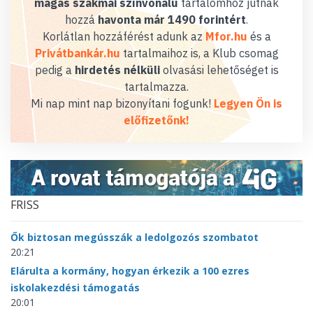
magas szakmai színvonalú
tartalomhoz jutnak
hozzá
havonta már 1490 forintért
.
Korlátlan hozzáférést adunk az
Mfor.hu
és a
Privátbankár.hu
tartalmaihoz is, a Klub csomag
pedig a
hirdetés nélküli
olvasási lehetőséget is
tartalmazza.
Mi nap mint nap bizonyítani fogunk!
Legyen Ön is
előfizetőnk!
FRISS
Ők biztosan megússzák a ledolgozós szombatot
20:21
Elárulta a kormány, hogyan érkezik a 100 ezres
iskolakezdési támogatás
20:01