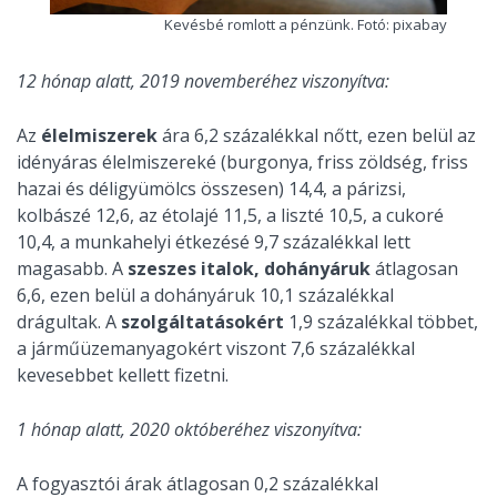
Kevésbé romlott a pénzünk. Fotó: pixabay
12 hónap alatt, 2019 novemberéhez viszonyítva:
Az
élelmiszerek
ára 6,2 százalékkal nőtt, ezen belül az
idényáras élelmiszereké (burgonya, friss zöldség, friss
hazai és déligyümölcs összesen) 14,4, a párizsi,
kolbászé 12,6, az étolajé 11,5, a liszté 10,5, a cukoré
10,4, a munkahelyi étkezésé 9,7 százalékkal lett
magasabb. A
szeszes italok, dohányáruk
átlagosan
6,6, ezen belül a dohányáruk 10,1 százalékkal
drágultak. A
szolgáltatásokért
1,9 százalékkal többet,
a járműüzemanyagokért viszont 7,6 százalékkal
kevesebbet kellett fizetni.
1 hónap alatt, 2020 októberéhez viszonyítva:
A fogyasztói árak átlagosan 0,2 százalékkal