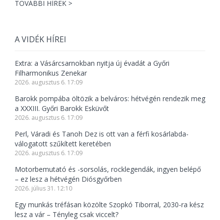
TOVÁBBI HÍREK >
A VIDÉK HÍREI
Extra: a Vásárcsarnokban nyitja új évadát a Győri
Filharmonikus Zenekar
2026. augusztus 6. 17:09
Barokk pompába öltözik a belváros: hétvégén rendezik meg
a XXXIII. Győri Barokk Esküvőt
2026. augusztus 6. 17:09
Perl, Váradi és Tanoh Dez is ott van a férfi kosárlabda-
válogatott szűkített keretében
2026. augusztus 6. 17:09
Motorbemutató és -sorsolás, rocklegendák, ingyen belépő
– ez lesz a hétvégén Diósgyőrben
2026. július 31. 12:10
Egy munkás tréfásan közölte Szopkó Tiborral, 2030-ra kész
lesz a vár – Tényleg csak viccelt?