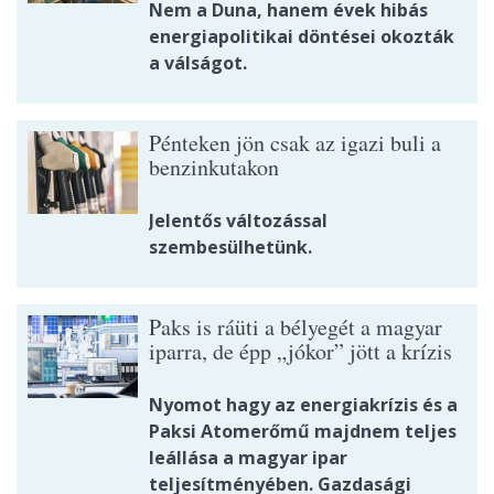
Nem a Duna, hanem évek hibás
energiapolitikai döntései okozták
a válságot.
Pénteken jön csak az igazi buli a
benzinkutakon
Jelentős változással
szembesülhetünk.
Paks is ráüti a bélyegét a magyar
iparra, de épp „jókor” jött a krízis
Nyomot hagy az energiakrízis és a
Paksi Atomerőmű majdnem teljes
leállása a magyar ipar
teljesítményében. Gazdasági