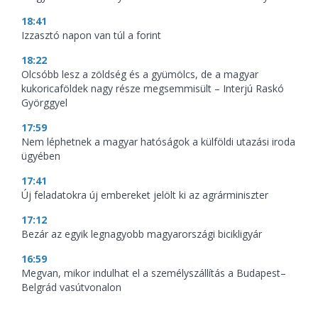
18:41
Izzasztó napon van túl a forint
18:22
Olcsóbb lesz a zöldség és a gyümölcs, de a magyar
kukoricaföldek nagy része megsemmisült – Interjú Raskó
Györggyel
17:59
Nem léphetnek a magyar hatóságok a külföldi utazási iroda
ügyében
17:41
Új feladatokra új embereket jelölt ki az agrárminiszter
17:12
Bezár az egyik legnagyobb magyarországi bicikligyár
16:59
Megvan, mikor indulhat el a személyszállítás a Budapest–
Belgrád vasútvonalon