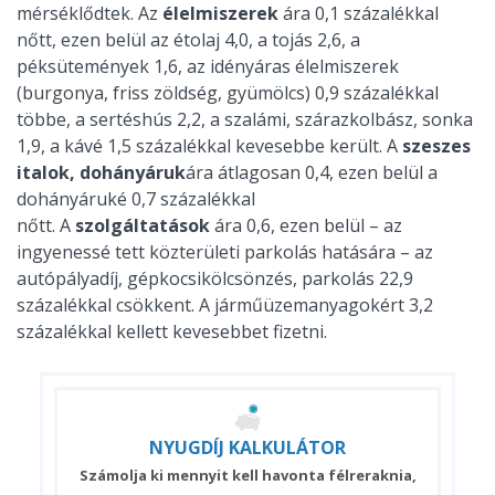
mérséklődtek. Az
élelmiszerek
ára 0,1 százalékkal
nőtt, ezen belül az étolaj 4,0, a tojás 2,6, a
péksütemények 1,6, az idényáras élelmiszerek
(burgonya, friss zöldség, gyümölcs) 0,9 százalékkal
többe, a sertéshús 2,2, a szalámi, szárazkolbász, sonka
1,9, a kávé 1,5 százalékkal kevesebbe került. A
szeszes
italok, dohányáruk
ára átlagosan 0,4, ezen belül a
dohányáruké 0,7 százalékkal
nőtt. A
szolgáltatások
ára 0,6, ezen belül – az
ingyenessé tett közterületi parkolás hatására – az
autópályadíj, gépkocsikölcsönzés, parkolás 22,9
százalékkal csökkent. A járműüzemanyagokért 3,2
százalékkal kellett kevesebbet fizetni.
NYUGDÍJ
KALKULÁTOR
Számolja ki mennyit kell havonta félreraknia,