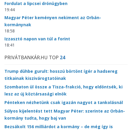
Fordulat a lipcsei drónügyben
19:44
Magyar Péter keményen nekiment az Orbán-
kormánynak
18:58
Izzasztó napon van túl a forint
18:41
PRIVÁTBANKÁR.HU TOP
24
Trump dühbe gurult: hosszú börtönt ígér a hadsereg
titkainak kiszivárogtatóinak
Szombaton ül össze a Tisza-frakció, hogy eldöntsék, ki
lesz az új köztársasági elnök
Pénteken nézhetünk csak igazán nagyot a tankolásnál
Súlyos kijelentést tett Magyar Péter: szerinte az Orbán-
kormány tudta, hogy baj van
Bezsákolt 156 milliárdot a kormány – de még így is