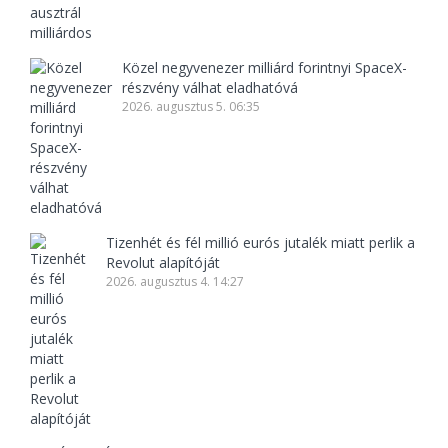
Közel negyvenezer milliárd forintnyi SpaceX-
részvény válhat eladhatóvá
2026. augusztus 5. 06:35
Tizenhét és fél millió eurós jutalék miatt perlik a
Revolut alapítóját
2026. augusztus 4. 14:27