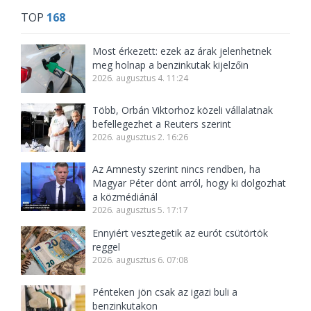
TOP
168
Most érkezett: ezek az árak jelenhetnek
meg holnap a benzinkutak kijelzőin
2026. augusztus 4. 11:24
Több, Orbán Viktorhoz közeli vállalatnak
befellegezhet a Reuters szerint
2026. augusztus 2. 16:26
Az Amnesty szerint nincs rendben, ha
Magyar Péter dönt arról, hogy ki dolgozhat
a közmédiánál
2026. augusztus 5. 17:17
Ennyiért vesztegetik az eurót csütörtök
reggel
2026. augusztus 6. 07:08
Pénteken jön csak az igazi buli a
benzinkutakon