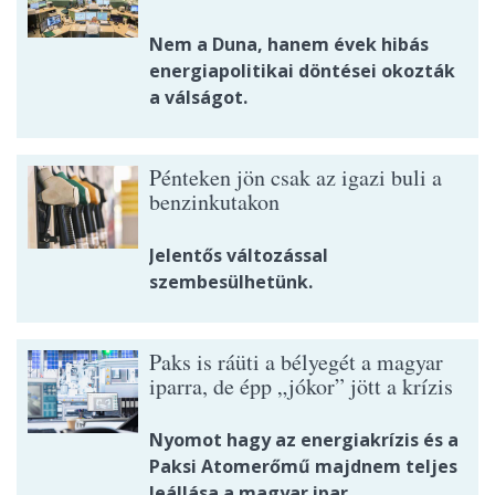
Nem a Duna, hanem évek hibás
energiapolitikai döntései okozták
a válságot.
Pénteken jön csak az igazi buli a
benzinkutakon
Jelentős változással
szembesülhetünk.
Paks is ráüti a bélyegét a magyar
iparra, de épp „jókor” jött a krízis
Nyomot hagy az energiakrízis és a
Paksi Atomerőmű majdnem teljes
leállása a magyar ipar