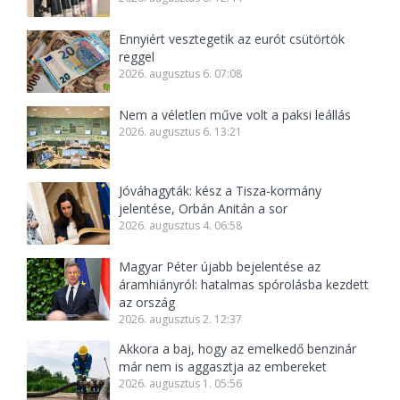
Ennyiért vesztegetik az eurót csütörtök
reggel
2026. augusztus 6. 07:08
Nem a véletlen műve volt a paksi leállás
2026. augusztus 6. 13:21
Jóváhagyták: kész a Tisza-kormány
jelentése, Orbán Anitán a sor
2026. augusztus 4. 06:58
Magyar Péter újabb bejelentése az
áramhiányról: hatalmas spórolásba kezdett
az ország
2026. augusztus 2. 12:37
Akkora a baj, hogy az emelkedő benzinár
már nem is aggasztja az embereket
2026. augusztus 1. 05:56