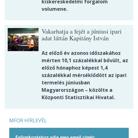
kiskereskedelmi forgalom
volumene.
Vakarhatja a fejét a júniusi ipari
adat láttán Kapitány István
Az előző év azonos időszakához
mérten 10,1 százalékkal bővült, az
előző hónaphoz képest 1,4
százalékkal mérséklődött az ipari
termelés júniusban
Magyarországon – közölte a
Központi Statisztikai Hivatal.
MFOR HÍRLEVÉL
Feliratkozáshoz adja meg email címét: