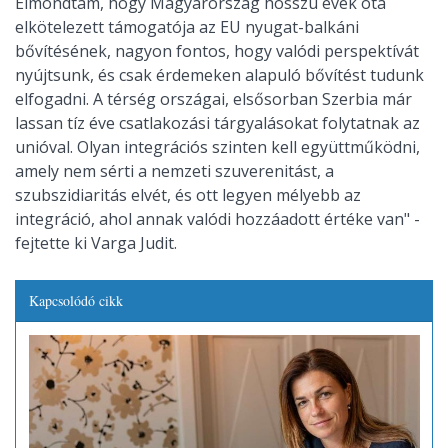
Elmondtam, hogy Magyarország hosszú évek óta
elkötelezett támogatója az EU nyugat-balkáni
bővítésének, nagyon fontos, hogy valódi perspektívát
nyújtsunk, és csak érdemeken alapuló bővítést tudunk
elfogadni. A térség országai, elsősorban Szerbia már
lassan tíz éve csatlakozási tárgyalásokat folytatnak az
unióval. Olyan integrációs szinten kell együttműködni,
amely nem sérti a nemzeti szuverenitást, a
szubszidiaritás elvét, és ott legyen mélyebb az
integráció, ahol annak valódi hozzáadott értéke van" -
fejtette ki Varga Judit.
Kapcsolódó cikk