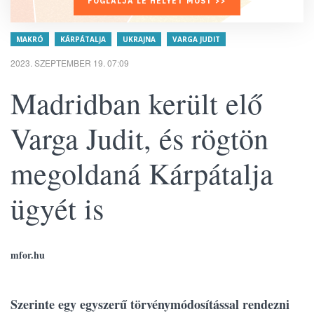
FOGLALJA LE HELYÉT MOST >>
MAKRÓ
KÁRPÁTALJA
UKRAJNA
VARGA JUDIT
2023. SZEPTEMBER 19. 07:09
Madridban került elő
Varga Judit, és rögtön
megoldaná Kárpátalja
ügyét is
mfor.hu
Szerinte egy egyszerű törvénymódosítással rendezni