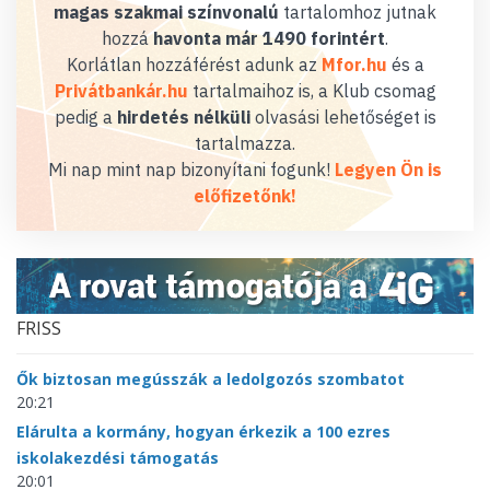
magas szakmai színvonalú
tartalomhoz jutnak
hozzá
havonta már 1490 forintért
.
Korlátlan hozzáférést adunk az
Mfor.hu
és a
Privátbankár.hu
tartalmaihoz is, a Klub csomag
pedig a
hirdetés nélküli
olvasási lehetőséget is
tartalmazza.
Mi nap mint nap bizonyítani fogunk!
Legyen Ön is
előfizetőnk!
FRISS
Ők biztosan megússzák a ledolgozós szombatot
20:21
Elárulta a kormány, hogyan érkezik a 100 ezres
iskolakezdési támogatás
20:01