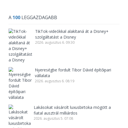
A
100
LEGGAZDAGABB
TikTok-videókkal alakítaná át a Disney+
szolgáltatást a Disney
2026. augusztus 6. 09:30
Nyereségbe fordult Tibor Dávid építőipari
vállalata
2026. augusztus 6. 08:19
Lakásokat vásárolt luxusbirtoka mögött a
fiatal ausztrál milliárdos
2026. augusztus 5. 07:08