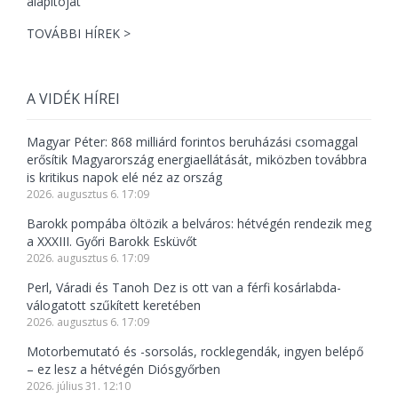
TOVÁBBI HÍREK >
A VIDÉK HÍREI
Magyar Péter: 868 milliárd forintos beruházási csomaggal
erősítik Magyarország energiaellátását, miközben továbbra
is kritikus napok elé néz az ország
2026. augusztus 6. 17:09
Barokk pompába öltözik a belváros: hétvégén rendezik meg
a XXXIII. Győri Barokk Esküvőt
2026. augusztus 6. 17:09
Perl, Váradi és Tanoh Dez is ott van a férfi kosárlabda-
válogatott szűkített keretében
2026. augusztus 6. 17:09
Motorbemutató és -sorsolás, rocklegendák, ingyen belépő
– ez lesz a hétvégén Diósgyőrben
2026. július 31. 12:10