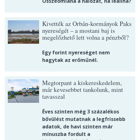
Összeomlana a hálózat, ha leállna?
Kivették az Orbán-kormányok Paks
nyereségét – a mostani baj is
megelőzhető lett volna a pénzből?
Egy forint nyereséget nem
hagytak az erőműnél.
Megtorpant a kiskereskedelem,
már kevesebbet tankolunk, mint
tavasszal
Éves szinten még 3 százalékos
bővülést mutatnak a legfrissebb
adatok, de havi szinten már
mínuszba fordult a