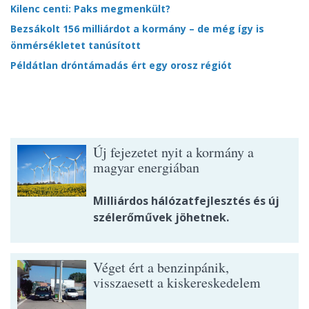
Kilenc centi: Paks megmenkült?
Bezsákolt 156 milliárdot a kormány – de még így is
önmérsékletet tanúsított
Példátlan dróntámadás ért egy orosz régiót
Új fejezetet nyit a kormány a
magyar energiában
Milliárdos hálózatfejlesztés és új
szélerőművek jöhetnek.
Véget ért a benzinpánik,
visszaesett a kiskereskedelem