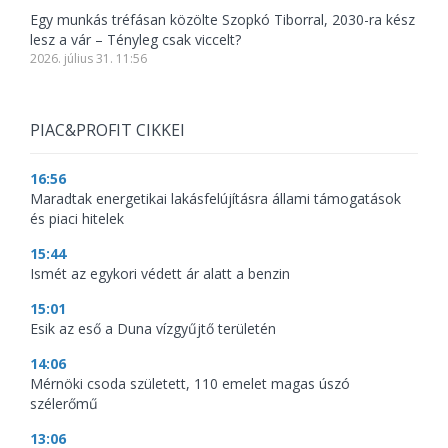
Egy munkás tréfásan közölte Szopkó Tiborral, 2030-ra kész
lesz a vár – Tényleg csak viccelt?
2026. július 31. 11:56
PIAC&PROFIT CIKKEI
16:56
Maradtak energetikai lakásfelújításra állami támogatások
és piaci hitelek
15:44
Ismét az egykori védett ár alatt a benzin
15:01
Esik az eső a Duna vízgyűjtő területén
14:06
Mérnöki csoda született, 110 emelet magas úszó
szélerőmű
13:06