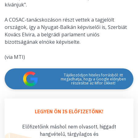
kívánjuk".
A COSAC-tanácskozáson részt vettek a tagjelölt
országok, így a Nyugat-Balkán képviselői is, Szerbiát
Kovács Elvira, a belgrádi parlament uniós
bizottságának elnöke képviselte.
(via MTI)
Tájékozódjon hiteles forrásból: itt
megadhatja, hogy a Google előnyben
részesítse az Mfor cikkeit!
LEGYEN ÖN IS ELŐFIZETŐNK!
Előfizetőink máshol nem olvasott, higgadt
hangvételű, tárgyilagos és