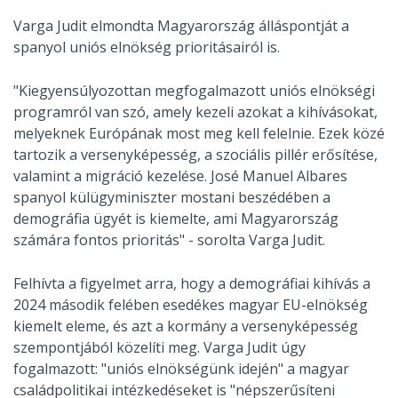
Varga Judit elmondta Magyarország álláspontját a
spanyol uniós elnökség prioritásairól is.
"Kiegyensúlyozottan megfogalmazott uniós elnökségi
programról van szó, amely kezeli azokat a kihívásokat,
melyeknek Európának most meg kell felelnie. Ezek közé
tartozik a versenyképesség, a szociális pillér erősítése,
valamint a migráció kezelése. José Manuel Albares
spanyol külügyminiszter mostani beszédében a
demográfia ügyét is kiemelte, ami Magyarország
számára fontos prioritás" - sorolta Varga Judit.
Felhívta a figyelmet arra, hogy a demográfiai kihívás a
2024 második felében esedékes magyar EU-elnökség
kiemelt eleme, és azt a kormány a versenyképesség
szempontjából közelíti meg. Varga Judit úgy
fogalmazott: "uniós elnökségünk idején" a magyar
családpolitikai intézkedéseket is "népszerűsíteni