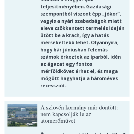
teljesítményében. Gazdasági
szempontból viszont épp „jókor”,
vagyis a nyári szabadságok miatt
eleve csökkentett termelés idején
ütött be a krach, így a hatás
mérsékeltebb lehet. Olyannyira,
hogy bár júniusban felemás
számok érkeztek az iparból, idén
az ágazat egy fontos
mérföldkövet érhet el, és maga
mögött hagyhatja a hároméves
recessziót.
A szlovén kormány már döntött:
nem kapcsolják le az
atomerőművet