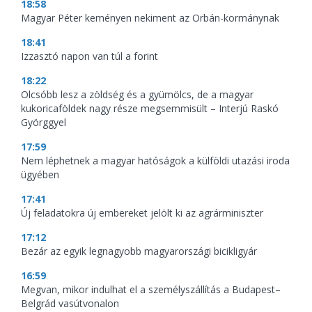
18:58
Magyar Péter keményen nekiment az Orbán-kormánynak
18:41
Izzasztó napon van túl a forint
18:22
Olcsóbb lesz a zöldség és a gyümölcs, de a magyar
kukoricaföldek nagy része megsemmisült – Interjú Raskó
Györggyel
17:59
Nem léphetnek a magyar hatóságok a külföldi utazási iroda
ügyében
17:41
Új feladatokra új embereket jelölt ki az agrárminiszter
17:12
Bezár az egyik legnagyobb magyarországi bicikligyár
16:59
Megvan, mikor indulhat el a személyszállítás a Budapest–
Belgrád vasútvonalon