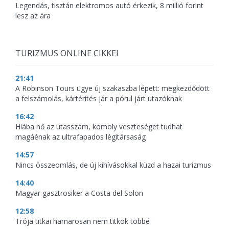
Legendás, tisztán elektromos autó érkezik, 8 millió forint
lesz az ára
TURIZMUS ONLINE CIKKEI
21:41
A Robinson Tours ügye új szakaszba lépett: megkezdődött
a felszámolás, kártérítés jár a pórul járt utazóknak
16:42
Hiába nő az utasszám, komoly veszteséget tudhat
magáénak az ultrafapados légitársaság
14:57
Nincs összeomlás, de új kihívásokkal küzd a hazai turizmus
14:40
Magyar gasztrosiker a Costa del Solon
12:58
Trója titkai hamarosan nem titkok többé