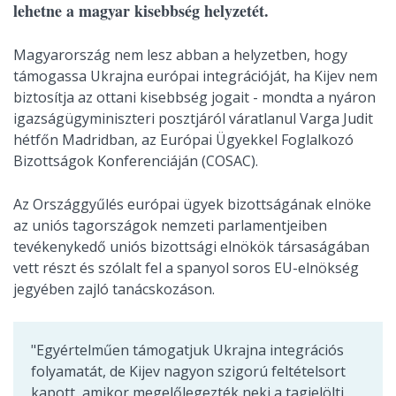
lehetne a magyar kisebbség helyzetét.
Magyarország nem lesz abban a helyzetben, hogy
támogassa Ukrajna európai integrációját, ha Kijev nem
biztosítja az ottani kisebbség jogait - mondta a nyáron
igazságügyminiszteri posztjáról váratlanul Varga Judit
hétfőn Madridban, az Európai Ügyekkel Foglalkozó
Bizottságok Konferenciáján (COSAC).
Az Országgyűlés európai ügyek bizottságának elnöke
az uniós tagországok nemzeti parlamentjeiben
tevékenykedő uniós bizottsági elnökök társaságában
vett részt és szólalt fel a spanyol soros EU-elnökség
jegyében zajló tanácskozáson.
"Egyértelműen támogatjuk Ukrajna integrációs
folyamatát, de Kijev nagyon szigorú feltételsort
kapott, amikor megelőlegezték neki a tagjelölti