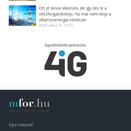
Ezt jó lenne elkerülni, de így néz ki a
vészforgatókönyv, ha már nem bírja a
villamosenergia-rendszer
2026. július 31. 16:10
Együttműködő partnerünk:
Írjon nekünk!