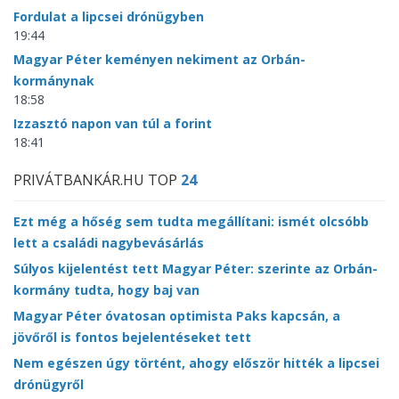
Fordulat a lipcsei drónügyben
19:44
Magyar Péter keményen nekiment az Orbán-
kormánynak
18:58
Izzasztó napon van túl a forint
18:41
PRIVÁTBANKÁR.HU TOP
24
Ezt még a hőség sem tudta megállítani: ismét olcsóbb
lett a családi nagybevásárlás
Súlyos kijelentést tett Magyar Péter: szerinte az Orbán-
kormány tudta, hogy baj van
Magyar Péter óvatosan optimista Paks kapcsán, a
jövőről is fontos bejelentéseket tett
Nem egészen úgy történt, ahogy először hitték a lipcsei
drónügyről