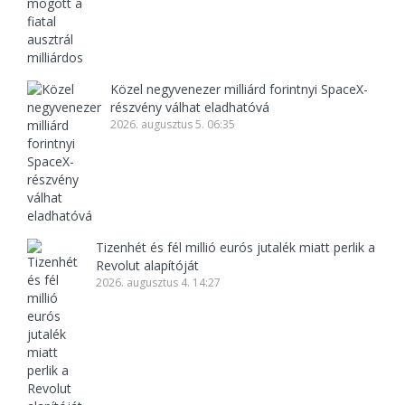
Közel negyvenezer milliárd forintnyi SpaceX-
részvény válhat eladhatóvá
2026. augusztus 5. 06:35
Tizenhét és fél millió eurós jutalék miatt perlik a
Revolut alapítóját
2026. augusztus 4. 14:27