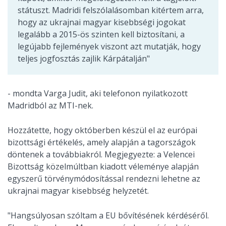
státuszt. Madridi felszólalásomban kitértem arra,
hogy az ukrajnai magyar kisebbségi jogokat
legalább a 2015-ös szinten kell biztosítani, a
legújabb fejlemények viszont azt mutatják, hogy
teljes jogfosztás zajlik Kárpátalján"
- mondta Varga Judit, aki telefonon nyilatkozott
Madridból az MTI-nek.
Hozzátette, hogy októberben készül el az európai
bizottsági értékelés, amely alapján a tagországok
döntenek a továbbiakról. Megjegyezte: a Velencei
Bizottság közelmúltban kiadott véleménye alapján
egyszerű törvénymódosítással rendezni lehetne az
ukrajnai magyar kisebbség helyzetét.
"Hangsúlyosan szóltam a EU bővítésének kérdéséről.