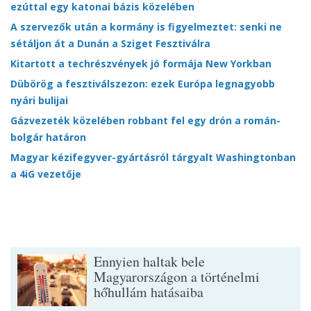
ezúttal egy katonai bázis közelében
A szervezők után a kormány is figyelmeztet: senki ne
sétáljon át a Dunán a Sziget Fesztiválra
Kitartott a techrészvények jó formája New Yorkban
Dübörög a fesztiválszezon: ezek Európa legnagyobb
nyári bulijai
Gázvezeték közelében robbant fel egy drón a román-
bolgár határon
Magyar kézifegyver-gyártásról tárgyalt Washingtonban
a 4iG vezetője
Ennyien haltak bele
Magyarországon a történelmi
hőhullám hatásaiba