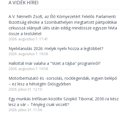
A VIDÉK HÍREI
A V. Németh Zsolt, az Élő Környezetért Felelős Parlamenti
Bizottság elnöke a Szombathelyen megtartott pártpolitikai
cirkusszá silányult ülés után eddig mindössze egyszer hívta
össze a testületet
2026. augusztus 7. 17:41
Nyelvtanulás 2026: melyik nyelv hozza a legtöbbet?
2026. augusztus 7. 16:58
Hallottál már valaha a "Vizet a tájba" programról?
2026. augusztus 7. 16:58
Motorbemutató és -sorsolás, rocklegendák, ingyen belépő
– ez lesz a hétvégén Diósgyőrben
2026. július 31. 12:10
Egy munkás tréfásan közölte Szopkó Tiborral, 2030-ra kész
lesz a vár – Tényleg csak viccelt?
2026. július 31. 11:56