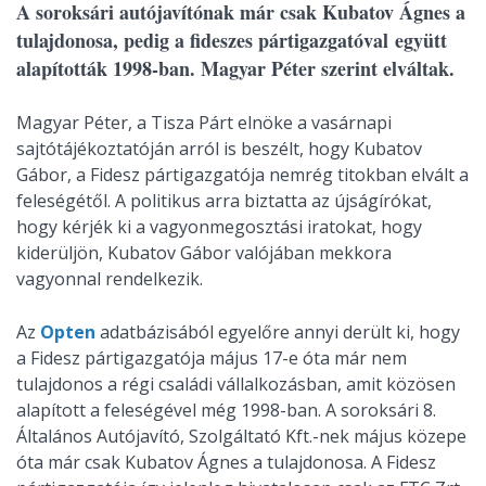
A soroksári autójavítónak már csak Kubatov Ágnes a
tulajdonosa, pedig a fideszes pártigazgatóval együtt
alapították 1998-ban. Magyar Péter szerint elváltak.
Magyar Péter, a Tisza Párt elnöke a vasárnapi
sajtótájékoztatóján arról is beszélt, hogy Kubatov
Gábor, a Fidesz pártigazgatója nemrég titokban elvált a
feleségétől. A politikus arra biztatta az újságírókat,
hogy kérjék ki a vagyonmegosztási iratokat, hogy
kiderüljön, Kubatov Gábor valójában mekkora
vagyonnal rendelkezik.
Az
Opten
adatbázisából egyelőre annyi derült ki, hogy
a Fidesz pártigazgatója május 17-e óta már nem
tulajdonos a régi családi vállalkozásban, amit közösen
alapított a feleségével még 1998-ban. A soroksári 8.
Általános Autójavító, Szolgáltató Kft.-nek május közepe
óta már csak Kubatov Ágnes a tulajdonosa. A Fidesz