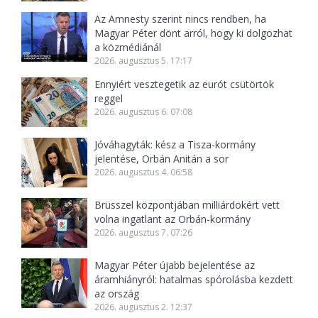
Az Amnesty szerint nincs rendben, ha
Magyar Péter dönt arról, hogy ki dolgozhat
a közmédiánál
2026. augusztus 5. 17:17
Ennyiért vesztegetik az eurót csütörtök
reggel
2026. augusztus 6. 07:08
Jóváhagyták: kész a Tisza-kormány
jelentése, Orbán Anitán a sor
2026. augusztus 4. 06:58
Brüsszel központjában milliárdokért vett
volna ingatlant az Orbán-kormány
2026. augusztus 7. 07:26
Magyar Péter újabb bejelentése az
áramhiányról: hatalmas spórolásba kezdett
az ország
2026. augusztus 2. 12:37