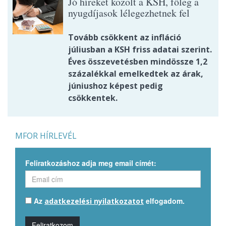
Jó híreket közölt a KSH, főleg a
nyugdíjasok lélegezhetnek fel
Tovább csökkent az infláció
júliusban a KSH friss adatai szerint.
Éves összevetésben mindössze 1,2
százalékkal emelkedtek az árak,
júniushoz képest pedig
csökkentek.
MFOR HÍRLEVÉL
Feliratkozáshoz adja meg email címét:
Az
elfogadom.
adatkezelési nyilatkozatot
Feliratkozom