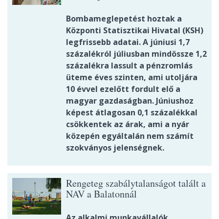
Bombameglepetést hoztak a
Központi Statisztikai Hivatal (KSH)
legfrissebb adatai. A júniusi 1,7
százalékról júliusban mindössze 1,2
százalékra lassult a pénzromlás
üteme éves szinten, ami utoljára
10 évvel ezelőtt fordult elő a
magyar gazdaságban. Júniushoz
képest átlagosan 0,1 százalékkal
csökkentek az árak, ami a nyár
közepén egyáltalán nem számít
szokványos jelenségnek.
Rengeteg szabálytalanságot talált a
NAV a Balatonnál
Az alkalmi munkavállalók