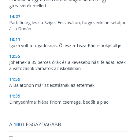
gázvezeték mellett
14:27
Parti őrség lesz a Sziget Fesztiválon, hogy senki ne sétáljon
át a Dunán
13:11
Igaza volt a fogadóknak: Ő lesz a Tisza Párt elnökjelöltje
12:55
Jöhetnek a 35 perces órák és a kevesebb házi feladat: ezek
a változások várhatók az iskolákban
11:59
A Balatonon már sziesztáznak az éttermek
11:39
Dinnyedráma: hiába finom csemege, bedőlt a piac
A
100
LEGGAZDAGABB