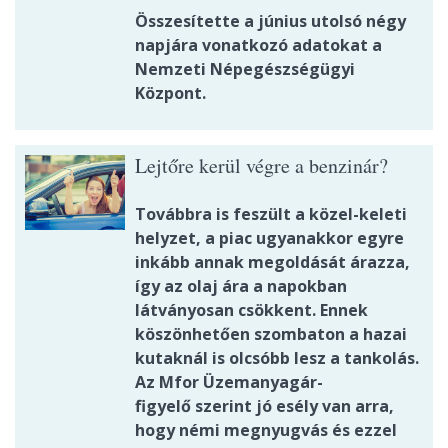
Összesítette a június utolsó négy
napjára vonatkozó adatokat a
Nemzeti Népegészségügyi
Központ.
Lejtőre kerül végre a benzinár?
Továbbra is feszült a közel-keleti
helyzet, a piac ugyanakkor egyre
inkább annak megoldását árazza,
így az olaj ára a napokban
látványosan csökkent. Ennek
köszönhetően szombaton a hazai
kutaknál is olcsóbb lesz a tankolás.
Az Mfor Üzemanyagár-
figyelő szerint jó esély van arra,
hogy némi megnyugvás és ezzel