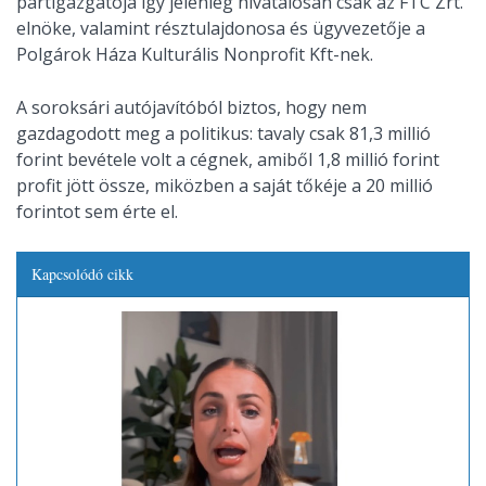
pártigazgatója így jelenleg hivatalosan csak az FTC Zrt.
elnöke, valamint résztulajdonosa és ügyvezetője a
Polgárok Háza Kulturális Nonprofit Kft-nek.
A soroksári autójavítóból biztos, hogy nem
gazdagodott meg a politikus: tavaly csak 81,3 millió
forint bevétele volt a cégnek, amiből 1,8 millió forint
profit jött össze, miközben a saját tőkéje a 20 millió
forintot sem érte el.
Kapcsolódó cikk