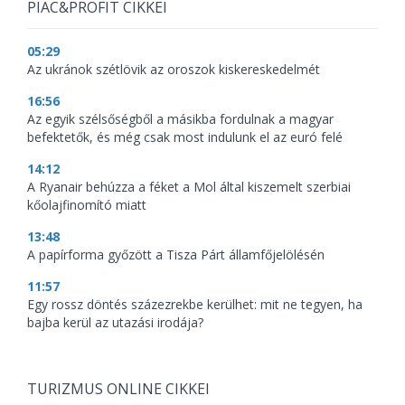
PIAC&PROFIT CIKKEI
05:29
Az ukránok szétlövik az oroszok kiskereskedelmét
16:56
Az egyik szélsőségből a másikba fordulnak a magyar
befektetők, és még csak most indulunk el az euró felé
14:12
A Ryanair behúzza a féket a Mol által kiszemelt szerbiai
kőolajfinomító miatt
13:48
A papírforma győzött a Tisza Párt államfőjelölésén
11:57
Egy rossz döntés százezrekbe kerülhet: mit ne tegyen, ha
bajba kerül az utazási irodája?
TURIZMUS ONLINE CIKKEI