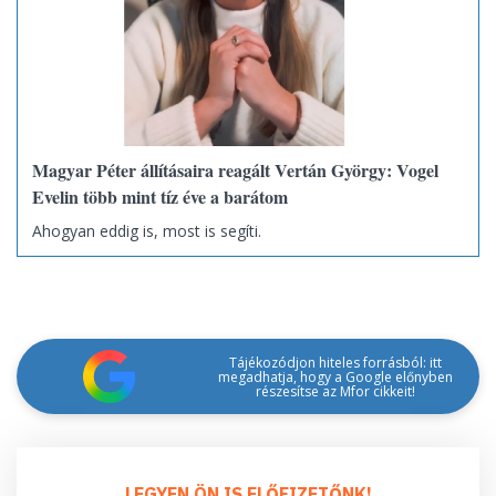
Magyar Péter állításaira reagált Vertán György: Vogel
Evelin több mint tíz éve a barátom
Ahogyan eddig is, most is segíti.
Tájékozódjon hiteles forrásból: itt
megadhatja, hogy a Google előnyben
részesítse az Mfor cikkeit!
LEGYEN ÖN IS ELŐFIZETŐNK!