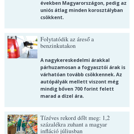
években Magyarországon, pedig az
uniós átlag minden korosztályban
csökkent.
Folytatódik az áreső a
benzinkutakon
A nagykereskedelmi árakkal
párhuzamosan a fogyasztói árak is
várhatóan tovább csökkennek. Az
autópályák mellett viszont még
mindig bőven 700 forint felett
marad a dízel ára.
Tízéves rekord dőlt meg: 1,2
százalékra zuhant a magyar
infláció júliusban