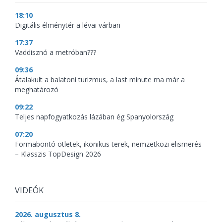
18:10
Digitális élménytér a lévai várban
17:37
Vaddisznó a metróban???
09:36
Átalakult a balatoni turizmus, a last minute ma már a
meghatározó
09:22
Teljes napfogyatkozás lázában ég Spanyolország
07:20
Formabontó ötletek, ikonikus terek, nemzetközi elismerés
– Klasszis TopDesign 2026
VIDEÓK
2026. augusztus 8.