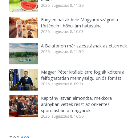
2026. augusztus 8. 11:39
Ennyien haltak bele Magyarországon a
történelmi hőhullám hatásaiba
2026. augusztus 8. 10:03
A Balatonon már sziesztáznak az éttermek
2026. augusztus 8. 11:59
Magyar Péter kitálalt: erre fogják költeni a
felfoghatatlan mennyiségű uniós forrást
2026. augusztus 8. 09:31
Kapitány István elmondta, mekkora
arányban vettek részt az önkéntes
spórolásban a magyarok
2026. augusztus 8. 16:50