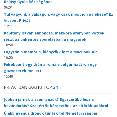
Balásy Gyula két cégének
06:01
Túl vagyunk a válságon, vagy csak most jön a neheze? Ez
Viszont Privát
17:11
Kapitány István elmondta, mekkora arányban vettek
részt az önkéntes spórolásban a magyarok
16:50
Fogytán a memória, hiánycikk lett a MacBook Air
16:05
Felrobbant egy drón a román-bolgár határon egy
gázvezeték mellett
15:48
PRIVÁTBANKÁR.HU TOP
24
Jobban járnak a szennyezők? Egyszerűbb lesz a
bevándorlás? Szakértőt kérdeztünk az eltörölt adókról
Újabb gyanús drónok tűntek fel Németországban,