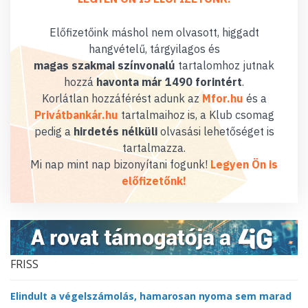
Előfizetőink máshol nem olvasott, higgadt
hangvételű, tárgyilagos és
magas szakmai színvonalú
tartalomhoz jutnak
hozzá
havonta már 1490 forintért
.
Korlátlan hozzáférést adunk az
Mfor.hu
és a
Privátbankár.hu
tartalmaihoz is, a Klub csomag
pedig a
hirdetés nélküli
olvasási lehetőséget is
tartalmazza.
Mi nap mint nap bizonyítani fogunk!
Legyen Ön is
előfizetőnk!
FRISS
Elindult a végelszámolás, hamarosan nyoma sem marad