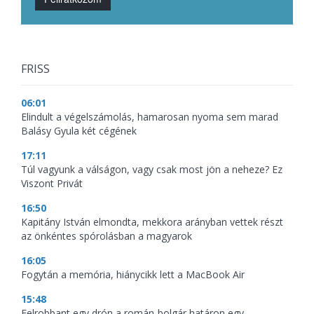
FRISS
06:01
Elindult a végelszámolás, hamarosan nyoma sem marad
Balásy Gyula két cégének
17:11
Túl vagyunk a válságon, vagy csak most jön a neheze? Ez
Viszont Privát
16:50
Kapitány István elmondta, mekkora arányban vettek részt
az önkéntes spórolásban a magyarok
16:05
Fogytán a memória, hiánycikk lett a MacBook Air
15:48
Felrobbant egy drón a román-bolgár határon egy