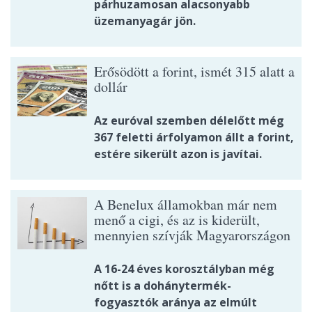
párhuzamosan alacsonyabb
üzemanyagár jön.
Erősödött a forint, ismét 315 alatt a
dollár
Az euróval szemben délelőtt még
367 feletti árfolyamon állt a forint,
estére sikerült azon is javítai.
A Benelux államokban már nem
menő a cigi, és az is kiderült,
mennyien szívják Magyarországon
A 16-24 éves korosztályban még
nőtt is a dohánytermék-
fogyasztók aránya az elmúlt