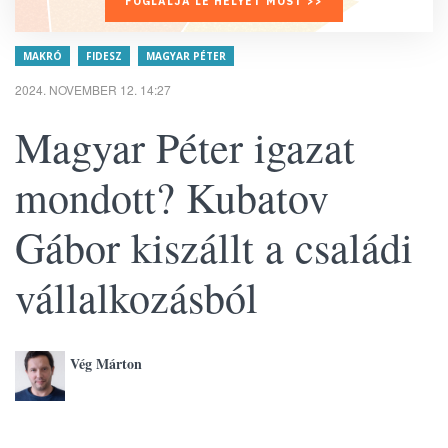
FOGLALJA LE HELYÉT MOST >>
MAKRÓ
FIDESZ
MAGYAR PÉTER
2024. NOVEMBER 12. 14:27
Magyar Péter igazat
mondott? Kubatov
Gábor kiszállt a családi
vállalkozásból
Vég Márton