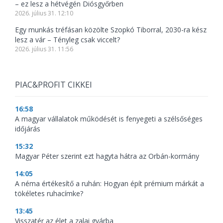
– ez lesz a hétvégén Diósgyőrben
2026. július 31. 12:10
Egy munkás tréfásan közölte Szopkó Tiborral, 2030-ra kész
lesz a vár – Tényleg csak viccelt?
2026. július 31. 11:56
PIAC&PROFIT CIKKEI
16:58
A magyar vállalatok működését is fenyegeti a szélsőséges
időjárás
15:32
Magyar Péter szerint ezt hagyta hátra az Orbán-kormány
14:05
A néma értékesítő a ruhán: Hogyan épít prémium márkát a
tökéletes ruhacímke?
13:45
Visszatér az élet a zalai gyárba