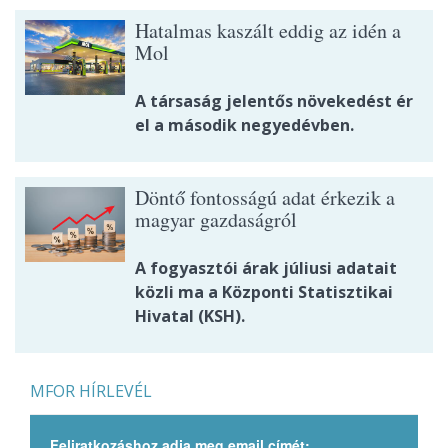
Hatalmas kaszált eddig az idén a
Mol
A társaság jelentős növekedést ér
el a második negyedévben.
Döntő fontosságú adat érkezik a
magyar gazdaságról
A fogyasztói árak júliusi adatait
közli ma a Központi Statisztikai
Hivatal (KSH).
MFOR HÍRLEVÉL
Feliratkozáshoz adja meg email címét: