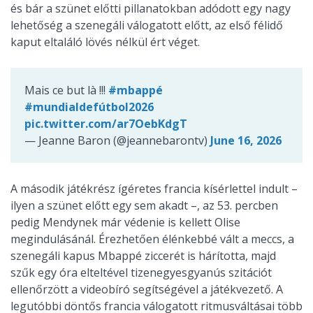
és bár a szünet előtti pillanatokban adódott egy nagy
lehetőség a szenegáli válogatott előtt, az első félidő
kaput eltaláló lövés nélkül ért véget.
Mais ce but là !!!
#mbappé
#mundialdefútbol2026
pic.twitter.com/ar7OebKdgT
— Jeanne Baron (@jeannebarontv)
June 16, 2026
A második játékrész ígéretes francia kísérlettel indult –
ilyen a szünet előtt egy sem akadt –, az 53. percben
pedig Mendynek már védenie is kellett Olise
megindulásánál. Érezhetően élénkebbé vált a meccs, a
szenegáli kapus Mbappé ziccerét is hárította, majd
szűk egy óra elteltével tizenegyesgyanús szitációt
ellenőrzött a videobíró segítségével a játékvezető. A
legutóbbi döntős francia válogatott ritmusváltásai több