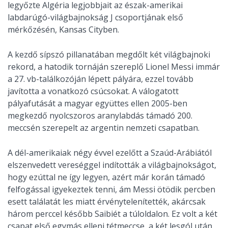
legyőzte Algéria legjobbjait az észak-amerikai
labdarúgó-világbajnokság J csoportjának első
mérkőzésén, Kansas Cityben.
A kezdő sípszó pillanatában megdőlt két világbajnoki
rekord, a hatodik tornáján szereplő Lionel Messi immár
a 27. vb-találkozóján lépett pályára, ezzel tovább
javította a vonatkozó csúcsokat. A válogatott
pályafutását a magyar együttes ellen 2005-ben
megkezdő nyolcszoros aranylabdás támadó 200.
meccsén szerepelt az argentin nemzeti csapatban.
A dél-amerikaiak négy évvel ezelőtt a Szaúd-Arábiától
elszenvedett vereséggel indították a világbajnokságot,
hogy ezúttal ne így legyen, azért már korán támadó
felfogással igyekeztek tenni, ám Messi ötödik percben
esett találatát les miatt érvénytelenítették, akárcsak
három perccel később Saibiét a túloldalon. Ez volt a két
csapat első egymás elleni tétmeccse, a két lesgól után