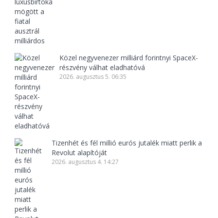
Közel negyvenezer milliárd forintnyi SpaceX-
részvény válhat eladhatóvá
2026. augusztus 5. 06:35
Tizenhét és fél millió eurós jutalék miatt perlik a
Revolut alapítóját
2026. augusztus 4. 14:27