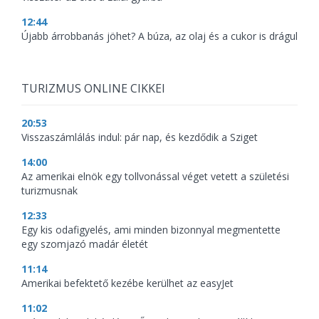
12:44
Újabb árrobbanás jöhet? A búza, az olaj és a cukor is drágul
TURIZMUS ONLINE CIKKEI
20:53
Visszaszámlálás indul: pár nap, és kezdődik a Sziget
14:00
Az amerikai elnök egy tollvonással véget vetett a születési
turizmusnak
12:33
Egy kis odafigyelés, ami minden bizonnyal megmentette
egy szomjazó madár életét
11:14
Amerikai befektető kezébe kerülhet az easyJet
11:02