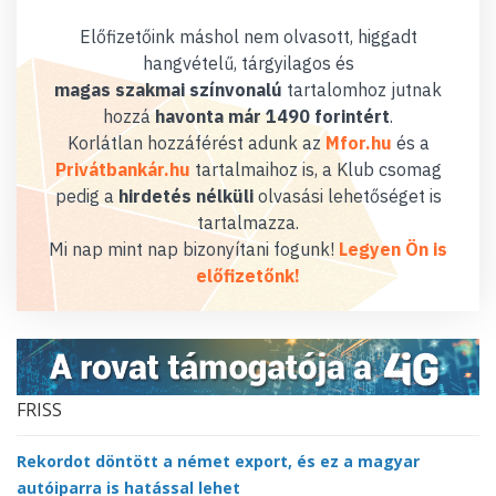
Előfizetőink máshol nem olvasott, higgadt
hangvételű, tárgyilagos és
magas szakmai színvonalú
tartalomhoz jutnak
hozzá
havonta már 1490 forintért
.
Korlátlan hozzáférést adunk az
Mfor.hu
és a
Privátbankár.hu
tartalmaihoz is, a Klub csomag
pedig a
hirdetés nélküli
olvasási lehetőséget is
tartalmazza.
Mi nap mint nap bizonyítani fogunk!
Legyen Ön is
előfizetőnk!
FRISS
Rekordot döntött a német export, és ez a magyar
autóiparra is hatással lehet