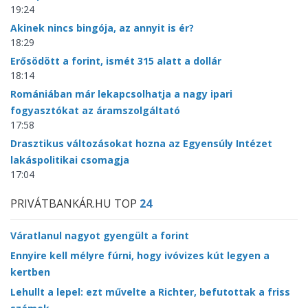
19:24
Akinek nincs bingója, az annyit is ér?
18:29
Erősödött a forint, ismét 315 alatt a dollár
18:14
Romániában már lekapcsolhatja a nagy ipari
fogyasztókat az áramszolgáltató
17:58
Drasztikus változásokat hozna az Egyensúly Intézet
lakáspolitikai csomagja
17:04
PRIVÁTBANKÁR.HU TOP
24
Váratlanul nagyot gyengült a forint
Ennyire kell mélyre fúrni, hogy ivóvizes kút legyen a
kertben
Lehullt a lepel: ezt művelte a Richter, befutottak a friss