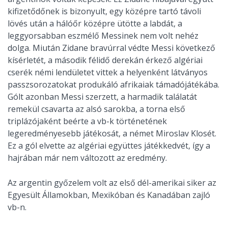
kifizetődőnek is bizonyult, egy középre tartó távoli
lövés után a hálóőr középre ütötte a labdát, a
leggyorsabban eszmélő Messinek nem volt nehéz
dolga. Miután Zidane bravúrral védte Messi következő
kísérletét, a második félidő derekán érkező algériai
cserék némi lendületet vittek a helyenként látványos
passzsorozatokat produkáló afrikaiak támadójátékába.
Gólt azonban Messi szerzett, a harmadik találatát
remekül csavarta az alsó sarokba, a torna első
triplázójaként beérte a vb-k történetének
legeredményesebb játékosát, a német Miroslav Klosét.
Ez a gól elvette az algériai együttes játékkedvét, így a
hajrában már nem változott az eredmény.
Az argentin győzelem volt az első dél-amerikai siker az
Egyesült Államokban, Mexikóban és Kanadában zajló
vb-n.