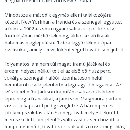
megnyitó keddi találkozón New Yorkban.
Mindössze a második egymás elleni találkozójára
készült New Yorkban a francia és a szenegáli együttes:
a felek a 2002-es vb-n ugyancsak a csoportkör első
fordulójában mérkőztek meg, akkor az afrikaiak
hatalmas meglepetésre 1-0-ra legyőzték európai
riválisukat, amely címvédőként végül tovább sem jutott.
Folyamatos, ám nem túl magas iramú játékkal és
érdemi helyzet nélkül telt el az első bő húsz perc,
sokáig a szenegáli hálóőr tizenhatoson belül
bemutatott csele jelentette a legnagyobb izgalmat. Az
ivószünet előtt Jackson kapufán csattanó kísérlete
lepte meg a franciákat, a játékszer Maignanra pattant
vissza, a kapusról pedig szögletre. A háromperces
játékmegszakítás után Szenegál valamelyest előrébb
merészkedett, ám jelentős változást ez sem hozott: a
tempó nem nőtt, továbbra is sok volt a rossz megoldás,