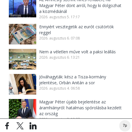
Magyar Péter dönt arról, hogy ki dolgozhat
a közmédiánál
2026. augusztus 5. 17:17
Ennyiért vesztegetik az eurót csütörtök
reggel
2026. augusztus 6. 07:08
Nem a véletlen műve volt a paksi leállás
2026. augusztus 6. 13:21
Jóváhagyták: kész a Tisza-kormány
jelentése, Orbán Anitán a sor
2026. augusztus 4. 06:58
Magyar Péter újabb bejelentése az
áramhiányról: hatalmas spórolásba kezdett
az ország
2026. augusztus 2. 12:37
7p
Akkora a baj, hogy az emelkedő benzinár