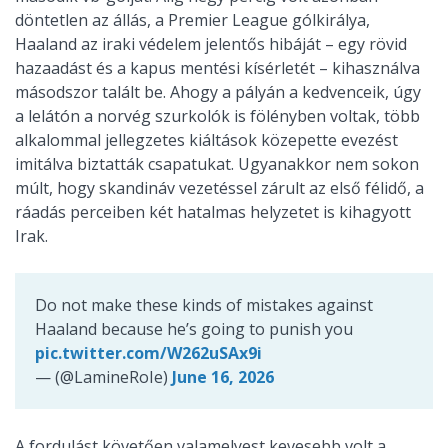
döntetlen az állás, a Premier League gólkirálya,
Haaland az iraki védelem jelentős hibáját – egy rövid
hazaadást és a kapus mentési kísérletét – kihasználva
másodszor talált be. Ahogy a pályán a kedvenceik, úgy
a lelátón a norvég szurkolók is fölényben voltak, több
alkalommal jellegzetes kiáltások közepette evezést
imitálva biztatták csapatukat. Ugyanakkor nem sokon
múlt, hogy skandináv vezetéssel zárult az első félidő, a
ráadás perceiben két hatalmas helyzetet is kihagyott
Irak.
Do not make these kinds of mistakes against
Haaland because he’s going to punish you
pic.twitter.com/W262uSAx9i
— (@LamineRoIe)
June 16, 2026
A fordulást követően valamelyest kevesebb volt a