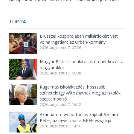
TOP
24
Brüsszel központjában milliárdokért vett
volna ingatlant az Orbán-kormány
2026. augusztus 7. 07:26
Magyar Péter csodálatos örömhírt közölt a
magyarokkal
2026. augusztus 7. 06:38
Rugalmas iskolakezdés, hosszabb
szünetek: így változhatnak meg az iskolák
szeptembertől
2026. augusztus 7. 16:12
Akár három év börtönt is kaphat Szijjártó
Péter, az ügyét már a BRFK vizsgálja
2026. augusztus 7. 14:16