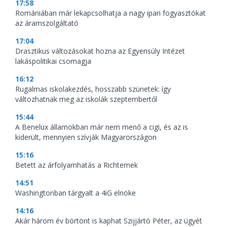
17:58
Romániában már lekapcsolhatja a nagy ipari fogyasztókat
az áramszolgáltató
17:04
Drasztikus változásokat hozna az Egyensúly Intézet
lakáspolitikai csomagja
16:12
Rugalmas iskolakezdés, hosszabb szünetek: így
változhatnak meg az iskolák szeptembertől
15:44
A Benelux államokban már nem menő a cigi, és az is
kiderült, mennyien szívják Magyarországon
15:16
Betett az árfolyamhatás a Richternek
14:51
Washingtonban tárgyalt a 4iG elnöke
14:16
Akár három év börtönt is kaphat Szijjártó Péter, az ügyét