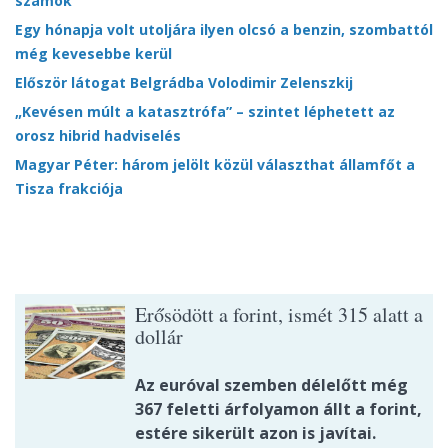
számok
Egy hónapja volt utoljára ilyen olcsó a benzin, szombattól
még kevesebbe kerül
Először látogat Belgrádba Volodimir Zelenszkij
„Kevésen múlt a katasztrófa” – szintet léphetett az
orosz hibrid hadviselés
Magyar Péter: három jelölt közül választhat államfőt a
Tisza frakciója
Erősödött a forint, ismét 315 alatt a
dollár
Az euróval szemben délelőtt még
367 feletti árfolyamon állt a forint,
estére sikerült azon is javítai.