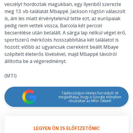
veszélyt hordoztak magukban, egy ilyenből szerezte
meg 13. vb-találatát Mbappé. Jackson rögtön válaszolt
is, ám les miatt érvénytelenül tette ezt, az európaiak
pedig nem vettek vissza, Barcola két perccel
becserélése után betalált. A sárga lap nélkül véget érő,
sportszerű mérkőzés hosszabbítása két találatot is
hozott: előbb az ugyancsak csereként beállt Mbaye
szépített életerős lövésével, majd Mbappé távolról
állította be a végeredményt.
(MTI)
Tájékozódjon hiteles forrásból: itt
megadhatja, hogy a Google előnyben
részesítse az Mfor cikkeit!
LEGYEN ÖN IS ELŐFIZETŐNK!