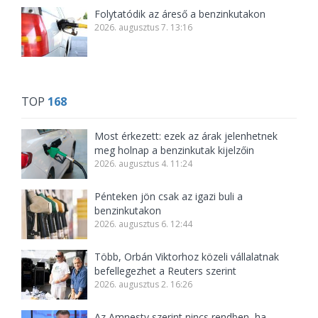
Folytatódik az áreső a benzinkutakon
2026. augusztus 7. 13:16
TOP
168
Most érkezett: ezek az árak jelenhetnek
meg holnap a benzinkutak kijelzőin
2026. augusztus 4. 11:24
Pénteken jön csak az igazi buli a
benzinkutakon
2026. augusztus 6. 12:44
Több, Orbán Viktorhoz közeli vállalatnak
befellegezhet a Reuters szerint
2026. augusztus 2. 16:26
Az Amnesty szerint nincs rendben, ha