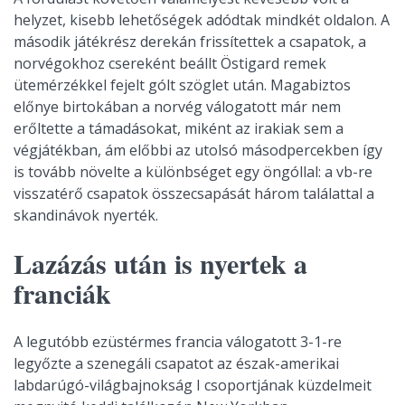
helyzet, kisebb lehetőségek adódtak mindkét oldalon. A
második játékrész derekán frissítettek a csapatok, a
norvégokhoz csereként beállt Östigard remek
ütemérzékkel fejelt gólt szöglet után. Magabiztos
előnye birtokában a norvég válogatott már nem
erőltette a támadásokat, miként az irakiak sem a
végjátékban, ám előbbi az utolsó másodpercekben így
is tovább növelte a különbséget egy öngóllal: a vb-re
visszatérő csapatok összecsapását három találattal a
skandinávok nyerték.
Lazázás után is nyertek a
franciák
A legutóbb ezüstérmes francia válogatott 3-1-re
legyőzte a szenegáli csapatot az észak-amerikai
labdarúgó-világbajnokság I csoportjának küzdelmeit