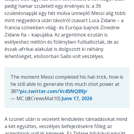
pedig hamar született egy érvényes is: a 39.
születésnapját egy hét múlva ünneplő Messi alig több
mint negyedóra után távolról csavart Luca Zidane – a
francia színekben világ- és Európa-bajnok Zinedine
Zidane fia – kapujába. Az argentinok ezután is
esélyeshez méltón és fölényben futballoztak, de az
észak-afrikai alakulat is dolgozott ki néhány
lehetőséget, elsősorban Saibi volt veszélyes.
The moment Messi completed his hat-trick, how is
he still able to generate this much shot power at
38??
pic.twitter.com/Vc45NQ89jr
— MC (@CrewsMat10)
June 17, 2026
A szünet után is vezetett lendületes támadásokat mind
a két együttes, veszélyes befejezésekre főleg az
argentinok voltak képesek. Ez Zidane hibájával együtt