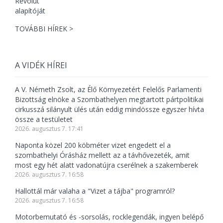
TOVÁBBI HÍREK >
A VIDÉK HÍREI
A V. Németh Zsolt, az Élő Környezetért Felelős Parlamenti
Bizottság elnöke a Szombathelyen megtartott pártpolitikai
cirkusszá silányult ülés után eddig mindössze egyszer hívta
össze a testületet
2026. augusztus 7. 17:41
Naponta közel 200 köbméter vizet engedett el a
szombathelyi Órásház mellett az a távhővezeték, amit
most egy hét alatt vadonatújra cserélnek a szakemberek
2026. augusztus 7. 16:58
Hallottál már valaha a "Vizet a tájba" programról?
2026. augusztus 7. 16:58
Motorbemutató és -sorsolás, rocklegendák, ingyen belépő