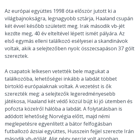
Az európai együttes 1998 óta először jutott ki a
világbajnokságra, legnagyobb sztárja, Haaland csupán
két évvel később született meg. Irak második vb-jét
kezdte meg, 40 év elteltével lépett ismét pályára. Az
első egymás elleni találkozó esélyesei a skandinávok
voltak, akik a selejtezőben nyolc összecsapáson 37 gólt
szereztek.
A csapatok lelkesen vetették bele magukat a
találkozóba, lehetőségei inkább a labdát többet
birtokló európaiaknak voltak. A vezetést is ők
szerezték meg: a selejtezők legeredményesebb
játékosa, Haaland két védő közül bújt ki jó ütemben és
pofozta közelről hálóba a labdát. A folytatásban is
adódott lehetőség Norvégia előtt, majd némi
meglepetésre egyenlített a bátor felfogásban
futballozó ázsiai együttes, Husszein fejjel szerezte Irán
második vb-gólját. Alig négy percig volt azonban