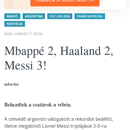
FOGLALJA LE HELYÉT MOST >>
MAKRÓ
ARGENTÍNA
FOCI-VB 2026
FRANCIAORSZÁG
NORVÉGIA
2026. JÚNIUS 17. 06:32
Mbappé 2, Haaland 2,
Messi 3!
mfor.hu
Bekezdtek a csatárok a vébén.
A címvédő argentin válogatott a rekordot beállító,
illetve megdöntő Lionel Messi triplájával 3-0-ra