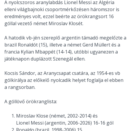
A nyolcszoros aranylabdás Lionel Messi az Algéria
elleni világbajnoki csoportmérkőzésen háromszor is
eredményes volt, ezzel beérte az örökrangsort 16
góllal vezető német Miroslav Klosét.
A hatodik vb-jén szereplő argentin támadó megelőzte a
brazil Ronaldót (15), illetve a német Gerd Müllert és a
francia Kylian Mbappét (14-14), utóbbi ugyanezen a
játéknapon duplázott Szenegál ellen.
Kocsis Sándor, az Aranycsapat csatára, az 1954-es vb
gólkirálya az előkelő nyolcadik helyet foglalja el ebben
a rangsorban.
A góllövő örökranglista:
Miroslav Klose (német, 2002-2014) és
Lionel Messi (argentin, 2006-2026) 16-16 gól
Ronaldo (brazil, 1998-2006) 15