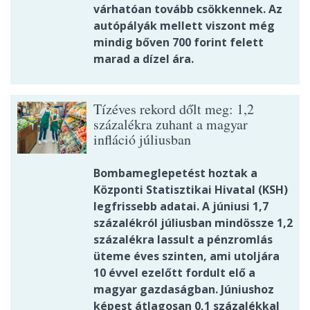
várhatóan tovább csökkennek. Az
autópályák mellett viszont még
mindig bőven 700 forint felett
marad a dízel ára.
Tízéves rekord dőlt meg: 1,2
százalékra zuhant a magyar
infláció júliusban
Bombameglepetést hoztak a
Központi Statisztikai Hivatal (KSH)
legfrissebb adatai. A júniusi 1,7
százalékról júliusban mindössze 1,2
százalékra lassult a pénzromlás
üteme éves szinten, ami utoljára
10 évvel ezelőtt fordult elő a
magyar gazdaságban. Júniushoz
képest átlagosan 0,1 százalékkal