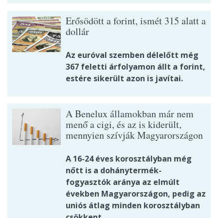
Erősödött a forint, ismét 315 alatt a
dollár
Az euróval szemben délelőtt még
367 feletti árfolyamon állt a forint,
estére sikerült azon is javítai.
A Benelux államokban már nem
menő a cigi, és az is kiderült,
mennyien szívják Magyarországon
A 16-24 éves korosztályban még
nőtt is a dohánytermék-
fogyasztók aránya az elmúlt
években Magyarországon, pedig az
uniós átlag minden korosztályban
csökkent.