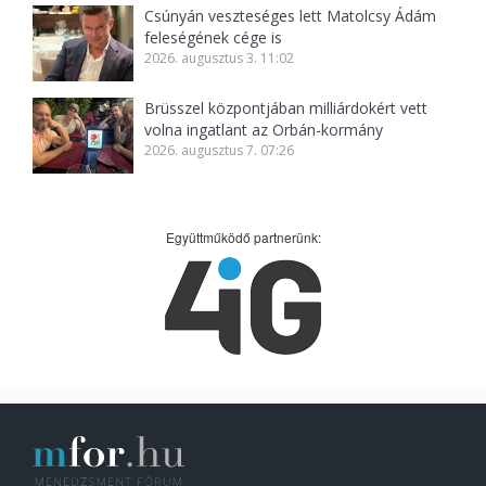
Csúnyán veszteséges lett Matolcsy Ádám
feleségének cége is
2026. augusztus 3. 11:02
Brüsszel központjában milliárdokért vett
volna ingatlant az Orbán-kormány
2026. augusztus 7. 07:26
Együttműködő partnerünk: