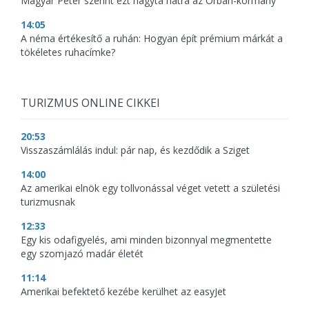
Magyar Péter szerint ezt hagyta hátra az Orbán-kormány
14:05
A néma értékesítő a ruhán: Hogyan épít prémium márkát a
tökéletes ruhacímke?
TURIZMUS ONLINE CIKKEI
20:53
Visszaszámlálás indul: pár nap, és kezdődik a Sziget
14:00
Az amerikai elnök egy tollvonással véget vetett a születési
turizmusnak
12:33
Egy kis odafigyelés, ami minden bizonnyal megmentette
egy szomjazó madár életét
11:14
Amerikai befektető kezébe kerülhet az easyJet