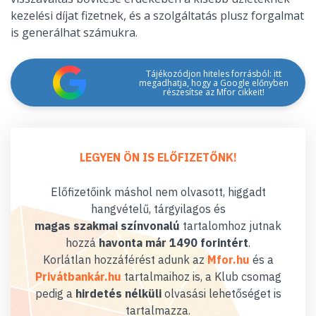
kezelési díjat fizetnek, és a szolgáltatás plusz forgalmat
is generálhat számukra.
Tájékozódjon hiteles forrásból: itt
megadhatja, hogy a Google előnyben
részesítse az Mfor cikkeit!
LEGYEN ÖN IS ELŐFIZETŐNK!
Előfizetőink máshol nem olvasott, higgadt
hangvételű, tárgyilagos és
magas szakmai színvonalú
tartalomhoz jutnak
hozzá
havonta már 1490 forintért
.
Korlátlan hozzáférést adunk az
Mfor.hu
és a
Privátbankár.hu
tartalmaihoz is, a Klub csomag
pedig a
hirdetés nélküli
olvasási lehetőséget is
tartalmazza.