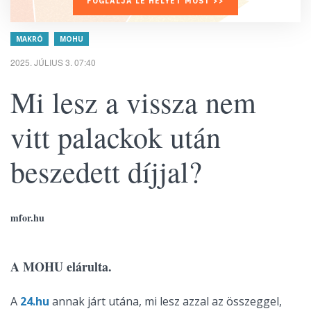
FOGLALJA LE HELYÉT MOST >>
MAKRÓ
MOHU
2025. JÚLIUS 3. 07:40
Mi lesz a vissza nem
vitt palackok után
beszedett díjjal?
mfor.hu
A MOHU elárulta.
A
24.hu
annak járt utána, mi lesz azzal az összeggel,