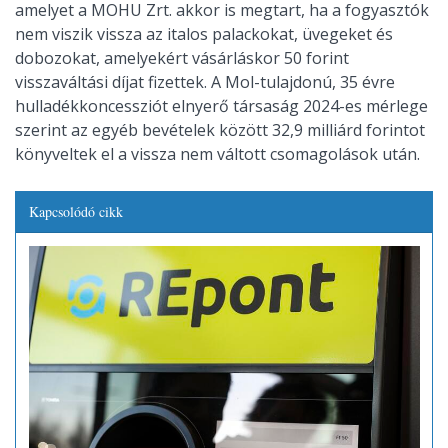
amelyet a MOHU Zrt. akkor is megtart, ha a fogyasztók
nem viszik vissza az italos palackokat, üvegeket és
dobozokat, amelyekért vásárláskor 50 forint
visszaváltási díjat fizettek. A Mol-tulajdonú, 35 évre
hulladékkoncessziót elnyerő társaság 2024-es mérlege
szerint az egyéb bevételek között 32,9 milliárd forintot
könyveltek el a vissza nem váltott csomagolások után.
Kapcsolódó cikk