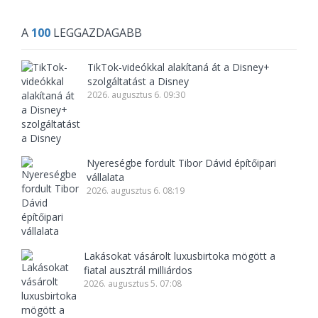
A
100
LEGGAZDAGABB
TikTok-videókkal alakítaná át a Disney+
szolgáltatást a Disney
2026. augusztus 6. 09:30
Nyereségbe fordult Tibor Dávid építőipari
vállalata
2026. augusztus 6. 08:19
Lakásokat vásárolt luxusbirtoka mögött a
fiatal ausztrál milliárdos
2026. augusztus 5. 07:08