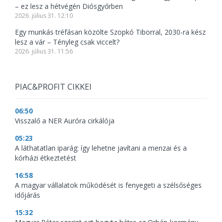
– ez lesz a hétvégén Diósgyőrben
2026. július 31. 12:10
Egy munkás tréfásan közölte Szopkó Tiborral, 2030-ra kész
lesz a vár – Tényleg csak viccelt?
2026. július 31. 11:56
PIAC&PROFIT CIKKEI
06:50
Visszalő a NER Auróra cirkálója
05:23
A láthatatlan iparág: így lehetne javítani a menzai és a
kórházi étkeztetést
16:58
A magyar vállalatok működését is fenyegeti a szélsőséges
időjárás
15:32