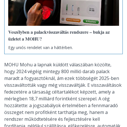
Veszélyben a palackvisszaváltás rendszere – bukja az
üzletet a MOHU?
Egy uniós rendelet van a háttérben.
MOHU Mohu a lapnak küldött válaszában közölte,
hogy 2024 végéig mintegy 800 millió darab palack
maradt a fogyasztóknál, ám ezek többségét 2025-ben
visszaváltották vagy még visszaváltják. E visszaváltások
fedezetére a társaság céltartalékot képzett, amely a
mérlegben 18,7 milliárd forintként szerepel. A cég
hozzátette: a jogszabályok értelmében a fennmaradó
összeget nem profitként tarthatja meg, hanem a
rendszer működtetésére és fejlesztésére kell
fordítania, például szállításra, előkezelésre, automaták