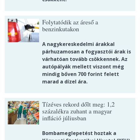
Folytatódik az áreső a
benzinkutakon
A nagykereskedelmi árakkal
párhuzamosan a fogyasztói árak is
várhatóan tovább csökkennek. Az
autópályák mellett viszont még
mindig bőven 700 forint felett
marad a dízel ára.
Tízéves rekord dőlt meg: 1,2
százalékra zuhant a magyar
infláció júliusban
Bombameglepetést hoztak a