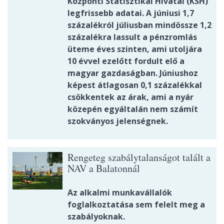
Központi Statisztikai Hivatal (KSH)
legfrissebb adatai. A júniusi 1,7
százalékról júliusban mindössze 1,2
százalékra lassult a pénzromlás
üteme éves szinten, ami utoljára
10 évvel ezelőtt fordult elő a
magyar gazdaságban. Júniushoz
képest átlagosan 0,1 százalékkal
csökkentek az árak, ami a nyár
közepén egyáltalán nem számít
szokványos jelenségnek.
Rengeteg szabálytalanságot talált a
NAV a Balatonnál
Az alkalmi munkavállalók
foglalkoztatása sem felelt meg a
szabályoknak.