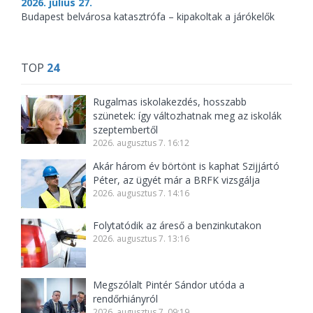
2026. július 27.
Budapest belvárosa katasztrófa – kipakoltak a járókelők
TOP
24
Rugalmas iskolakezdés, hosszabb
szünetek: így változhatnak meg az iskolák
szeptembertől
2026. augusztus 7. 16:12
Akár három év börtönt is kaphat Szijjártó
Péter, az ügyét már a BRFK vizsgálja
2026. augusztus 7. 14:16
Folytatódik az áreső a benzinkutakon
2026. augusztus 7. 13:16
Megszólalt Pintér Sándor utóda a
rendőrhiányról
2026. augusztus 7. 09:19