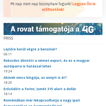
Mi nap mint nap bizonyítani fogunk!
Legyen Ön is
előfizetőnk!
FRISS
Lejtőre kerül végre a benzinár?
06:11
Rekordot döntött a német export, és ez a magyar
autóiparra is hatással lehet
19:24
Akinek nincs bingója, az annyit is ér?
18:29
Erősödött a forint, ismét 315 alatt a dollár
18:14
Romániában már lekapcsolhatja a nagy ipari
fogyasztókat az áramszolgáltató