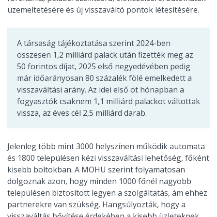
üzemeltetésére és új visszaváltó pontok létesítésére.
A társaság tájékoztatása szerint 2024-ben
összesen 1,2 milliárd palack után fizették meg az
50 forintos díjat, 2025 első negyedévében pedig
már időarányosan 80 százalék fölé emelkedett a
visszaváltási arány. Az idei első öt hónapban a
fogyasztók csaknem 1,1 milliárd palackot váltottak
vissza, az éves cél 2,5 milliárd darab.
Jelenleg több mint 3000 helyszínen működik automata
és 1800 településen kézi visszaváltási lehetőség, főként
kisebb boltokban. A MOHU szerint folyamatosan
dolgoznak azon, hogy minden 1000 főnél nagyobb
településen biztosított legyen a szolgáltatás, ám ehhez
partnerekre van szükség. Hangsúlyozták, hogy a
visszaváltás bővítése érdekében a kisebb üzleteknek