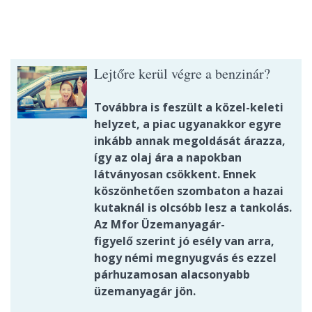
Lejtőre kerül végre a benzinár?
Továbbra is feszült a közel-keleti
helyzet, a piac ugyanakkor egyre
inkább annak megoldását árazza,
így az olaj ára a napokban
látványosan csökkent. Ennek
köszönhetően szombaton a hazai
kutaknál is olcsóbb lesz a tankolás.
Az Mfor Üzemanyagár-
figyelő szerint jó esély van arra,
hogy némi megnyugvás és ezzel
párhuzamosan alacsonyabb
üzemanyagár jön.