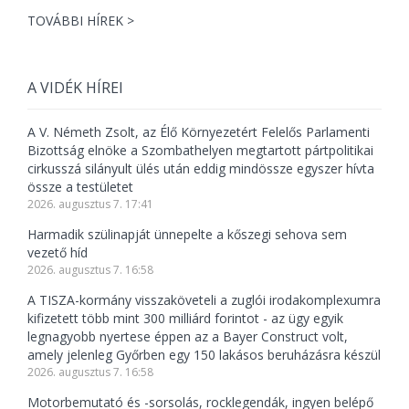
TOVÁBBI HÍREK >
A VIDÉK HÍREI
A V. Németh Zsolt, az Élő Környezetért Felelős Parlamenti
Bizottság elnöke a Szombathelyen megtartott pártpolitikai
cirkusszá silányult ülés után eddig mindössze egyszer hívta
össze a testületet
2026. augusztus 7. 17:41
Harmadik szülinapját ünnepelte a kőszegi sehova sem
vezető híd
2026. augusztus 7. 16:58
A TISZA-kormány visszaköveteli a zuglói irodakomplexumra
kifizetett több mint 300 milliárd forintot - az ügy egyik
legnagyobb nyertese éppen az a Bayer Construct volt,
amely jelenleg Győrben egy 150 lakásos beruházásra készül
2026. augusztus 7. 16:58
Motorbemutató és -sorsolás, rocklegendák, ingyen belépő