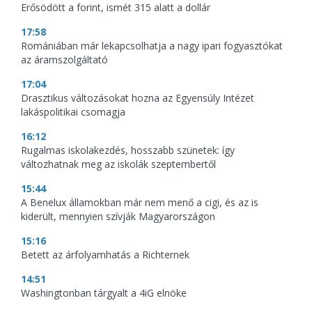
Erősödött a forint, ismét 315 alatt a dollár
17:58
Romániában már lekapcsolhatja a nagy ipari fogyasztókat
az áramszolgáltató
17:04
Drasztikus változásokat hozna az Egyensúly Intézet
lakáspolitikai csomagja
16:12
Rugalmas iskolakezdés, hosszabb szünetek: így
változhatnak meg az iskolák szeptembertől
15:44
A Benelux államokban már nem menő a cigi, és az is
kiderült, mennyien szívják Magyarországon
15:16
Betett az árfolyamhatás a Richternek
14:51
Washingtonban tárgyalt a 4iG elnöke