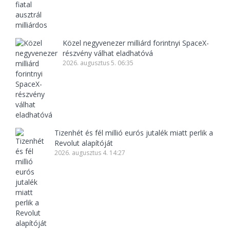
Közel negyvenezer milliárd forintnyi SpaceX-
részvény válhat eladhatóvá
2026. augusztus 5. 06:35
Tizenhét és fél millió eurós jutalék miatt perlik a
Revolut alapítóját
2026. augusztus 4. 14:27