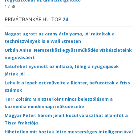
17:58
PRIVÁTBANKÁR.HU TOP
24
Nagyot ugrott az arany árfolyama, jól rajtoltak a
techrészvények is a Wall Streeten
Orbán Anita: Nemzetközi együttműködés vízkészleteink
megóvásáért
Satuféket nyomott az infláció, főleg a nyugdíjasok
jártak jól
Lehullt a lepel: ezt művelte a Richter, befutottak a friss
számok
Tarr Zoltán: Miniszterként nincs beleszólásom a
közmédia mindennapi működésébe
Magyar Péter: három jelölt közül választhat államfőt a
Tisza frakciója
Hihetetlen mit hoztak létre mesterséges intelligenciával