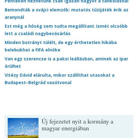
Pénteken nézhetünk csak igazán nagyot a tankolásnál
Bemondták a svájci elemzők: mutatós tűzijáték érik az
aranynál
Ezt még a hőség sem tudta megállítani: ismét olcsóbb
lett a családi nagybevásárlás
Minden botrányt túlélt, de egy érthetetlen hibába
belebukhat a FIFA elnöke
Van egy szerencse is a paksi leállásban, aminek az ipar
örülhet
Vitézy Dávid elárulta, mikor szállíthat utasokat a
Budapest–Belgrád vasútvonal
Új fejezetet nyit a kormány a
magyar energiában