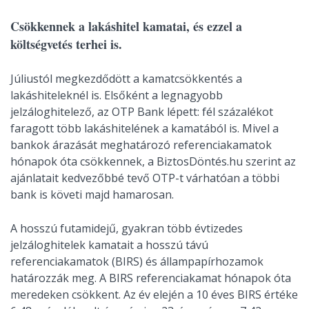
Csökkennek a lakáshitel kamatai, és ezzel a
költségvetés terhei is.
Júliustól megkezdődött a kamatcsökkentés a
lakáshiteleknél is. Elsőként a legnagyobb
jelzáloghitelező, az OTP Bank lépett: fél százalékot
faragott több lakáshitelének a kamatából is. Mivel a
bankok árazását meghatározó referenciakamatok
hónapok óta csökkennek, a BiztosDöntés.hu szerint az
ajánlatait kedvezőbbé tevő OTP-t várhatóan a többi
bank is követi majd hamarosan.
A hosszú futamidejű, gyakran több évtizedes
jelzáloghitelek kamatait a hosszú távú
referenciakamatok (BIRS) és állampapírhozamok
határozzák meg. A BIRS referenciakamat hónapok óta
meredeken csökkent. Az év elején a 10 éves BIRS értéke