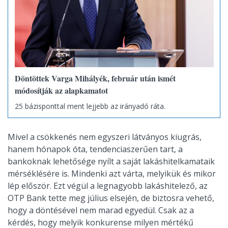
Döntöttek Varga Mihályék, február után ismét
módosítják az alapkamatot
25 bázisponttal ment lejjebb az irányadó ráta.
Mivel a csökkenés nem egyszeri látványos kiugrás,
hanem hónapok óta, tendenciaszerűen tart, a
bankoknak lehetősége nyílt a saját lakáshitelkamataik
mérséklésére is. Mindenki azt várta, melyikük és mikor
lép először. Ezt végül a legnagyobb lakáshitelező, az
OTP Bank tette meg július elsején, de biztosra vehető,
hogy a döntésével nem marad egyedül. Csak az a
kérdés, hogy melyik konkurense milyen mértékű