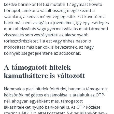
kezdve bármikor fel tud mutatni 12 egymást követő
hónapot, amikor a vállalt összeg megérkezett a
számlára, a kedvezményt véglegesítik. Ezt követően a
bank már nem vizsgálja a jövedelmet, így egy esetleges
munkahelyváltás vagy gyermekvállalás miatti átmeneti
visszaesés sem veszélyezteti az alacsonyabb
törlesztőrészletet. Ha ezt vagy ehhez hasonló
módosítást más bankok is bevezetnek, az nagy
könnyebbséget jelentene az adósoknak.
A támogatott hitelek
kamatháttere is változott
Nemcsak a piaci hitelek feltételei, hanem a támogatott
kölcsönök mögöttes elszámolása is átalakult az OTP-
nél, ahogyan egyébként más, támogatott
lakáshiteleket nyújtó bankoknál is. Az OTP közlése
szerint a ÁKK Zrt. által közzétett, 5 éves államkötvény-