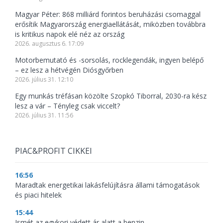
Magyar Péter: 868 milliárd forintos beruházási csomaggal
erősítik Magyarország energiaellátását, miközben továbbra
is kritikus napok elé néz az ország
2026. augusztus 6. 17:09
Motorbemutató és -sorsolás, rocklegendák, ingyen belépő
– ez lesz a hétvégén Diósgyőrben
2026. július 31. 12:10
Egy munkás tréfásan közölte Szopkó Tiborral, 2030-ra kész
lesz a vár – Tényleg csak viccelt?
2026. július 31. 11:56
PIAC&PROFIT CIKKEI
16:56
Maradtak energetikai lakásfelújításra állami támogatások
és piaci hitelek
15:44
Ismét az egykori védett ár alatt a benzin