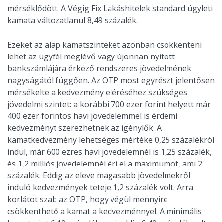
mérséklődött. A Végig Fix Lakáshitelek standard ügyleti
kamata változatlanul 8,49 százalék.
Ezeket az alap kamatszinteket azonban csökkenteni
lehet az ügyfél meglévő vagy újonnan nyitott
bankszámlájára érkező rendszeres jövedelmének
nagyságától függően. Az OTP most egyrészt jelentősen
mérsékelte a kedvezmény eléréséhez szükséges
jövedelmi szintet: a korábbi 700 ezer forint helyett már
400 ezer forintos havi jövedelemmel is érdemi
kedvezményt szerezhetnek az igénylők. A
kamatkedvezmény lehetséges mértéke 0,25 százalékról
indul, már 600 ezres havi jövedelemnél is 1,25 százalék,
és 1,2 milliós jövedelemnél éri el a maximumot, ami 2
százalék. Eddig az eleve magasabb jövedelmekről
induló kedvezmények teteje 1,2 százalék volt. Arra
korlátot szab az OTP, hogy végül mennyire
csökkenthető a kamat a kedvezménnyel. A minimális