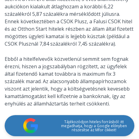
aukciókon kialakult átlaghozam a korábbi 6,22
százalékról 5,87 százalékra mérséklődött júliusra.
Ennek következtében a CSOK Plusz, a Falusi CSOK hitel
és az Otthon Start hitelek részben az állam által fizetett
mögöttes ügyleti kamatai is lejjebb kúsztak (például a
CSOK Plusznál 7,84 százalékról 7,45 százalékra).
Ebből a hitelfelvevők közvetlenül semmit sem fognak
érezni, hiszen a jogszabályban rögzített, az ügyfelek
által fizetendő kamat továbbra is maximum fix 3
százalék marad. Az alacsonyabb állampapírhozamok
viszont azt jelentik, hogy a költségvetésnek kevesebb
kamattámogatást kell kifizetnie a bankoknak, így az
enyhülés az államháztartás terheit csökkenti.
Tájékozódjon hiteles forrásból: itt
megadhatja, hogy a Google előnyben
részesítse az Mfor cikkeit!