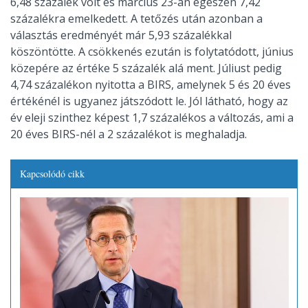
6,48 százalék volt és március 23-án egészen 7,42
százalékra emelkedett. A tetőzés után azonban a
választás eredményét már 5,93 százalékkal
köszöntötte. A csökkenés ezután is folytatódott, június
közepére az értéke 5 százalék alá ment. Júliust pedig
4,74 százalékon nyitotta a BIRS, amelynek 5 és 20 éves
értékénél is ugyanez játszódott le. Jól látható, hogy az
év eleji szinthez képest 1,7 százalékos a változás, ami a
20 éves BIRS-nél a 2 százalékot is meghaladja.
Kapcsolódó cikk