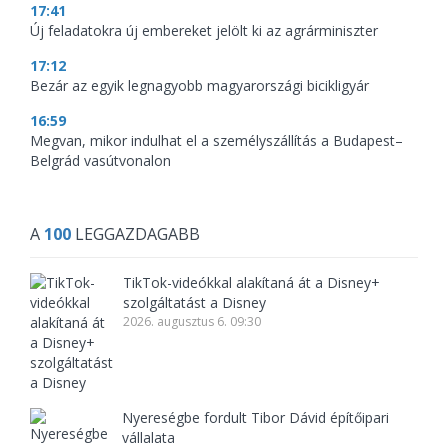
17:41
Új feladatokra új embereket jelölt ki az agrárminiszter
17:12
Bezár az egyik legnagyobb magyarországi bicikligyár
16:59
Megvan, mikor indulhat el a személyszállítás a Budapest–
Belgrád vasútvonalon
A
100
LEGGAZDAGABB
TikTok-videókkal alakítaná át a Disney+
szolgáltatást a Disney
2026. augusztus 6. 09:30
Nyereségbe fordult Tibor Dávid építőipari
vállalata