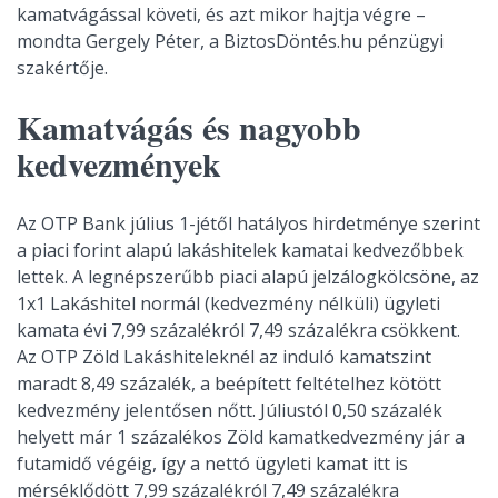
kamatvágással követi, és azt mikor hajtja végre –
mondta Gergely Péter, a BiztosDöntés.hu pénzügyi
szakértője.
Kamatvágás és nagyobb
kedvezmények
Az OTP Bank július 1-jétől hatályos hirdetménye szerint
a piaci forint alapú lakáshitelek kamatai kedvezőbbek
lettek. A legnépszerűbb piaci alapú jelzálogkölcsöne, az
1x1 Lakáshitel normál (kedvezmény nélküli) ügyleti
kamata évi 7,99 százalékról 7,49 százalékra csökkent.
Az OTP Zöld Lakáshiteleknél az induló kamatszint
maradt 8,49 százalék, a beépített feltételhez kötött
kedvezmény jelentősen nőtt. Júliustól 0,50 százalék
helyett már 1 százalékos Zöld kamatkedvezmény jár a
futamidő végéig, így a nettó ügyleti kamat itt is
mérséklődött 7,99 százalékról 7,49 százalékra