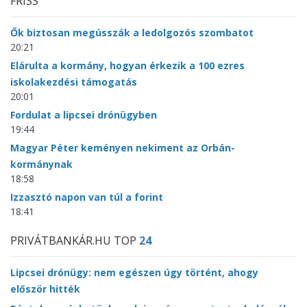
FRISS
Ők biztosan megússzák a ledolgozós szombatot
20:21
Elárulta a kormány, hogyan érkezik a 100 ezres
iskolakezdési támogatás
20:01
Fordulat a lipcsei drónügyben
19:44
Magyar Péter keményen nekiment az Orbán-
kormánynak
18:58
Izzasztó napon van túl a forint
18:41
PRIVÁTBANKÁR.HU TOP
24
Lipcsei drónügy: nem egészen úgy történt, ahogy
először hitték