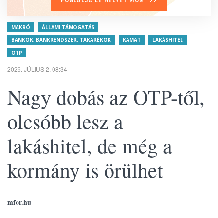
FOGLALJA LE HELYÉT MOST >>
MAKRÓ
ÁLLAMI TÁMOGATÁS
BANKOK, BANKRENDSZER, TAKARÉKOK
KAMAT
LAKÁSHITEL
OTP
2026. JÚLIUS 2. 08:34
Nagy dobás az OTP-től,
olcsóbb lesz a
lakáshitel, de még a
kormány is örülhet
mfor.hu