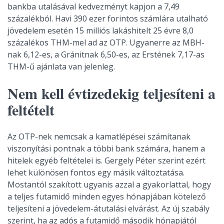
bankba utalásával kedvezményt kapjon a 7,49
százalékból. Havi 390 ezer forintos számlára utalható
jövedelem esetén 15 milliós lakáshitelt 25 évre 8,0
százalékos THM-mel ad az OTP. Ugyanerre az MBH-
nak 6,12-es, a Gránitnak 6,50-es, az Erstének 7,17-as
THM-ű ajánlata van jelenleg.
Nem kell évtizedekig teljesíteni a
feltételt
Az OTP-nek nemcsak a kamatlépései számítanak
viszonyítási pontnak a többi bank számára, hanem a
hitelek egyéb feltételei is. Gergely Péter szerint ezért
lehet különösen fontos egy másik változtatása.
Mostantól szakított ugyanis azzal a gyakorlattal, hogy
a teljes futamidő minden egyes hónapjában kötelező
teljesíteni a jövedelem-átutalási elvárást. Az új szabály
szerint, ha az adós a futamidő második hónapjától