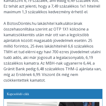
kamatszint 6,19 százalék, ami eddig 6,49 százalék volt.
Ez tehát azt jelenti, hogy a 7,49 százalékos 1x1 hitelnél
maximum 1,3 százalékos kedvezmény érhető el.
A BiztosDöntés.hu lakáshitel kalkulátorának
összehasonlítása szerint az OTP 1X1 kölcsöne a
kamatcsökkentés után már ott van a legolcsóbb
ajánlatok között magasabb jövedelmek esetén. 25
millió forintos, 25 éves lakáshitelnél 6,6 százalékos
TMH-et tud elérni egy havi 700 ezres jövedelmet utalni
tudó adós, aki már jogosult a legalacsonyabb, 6,19
százalékos kamatra. Az MBH-nak ugyanerre 6,44, a
Gránit Bank pedig 6,48 százalékos THM-ű ajánlata van,
míg az Erstének 6,99. Viszont ők még nem
csökkentettek kamatot.
Kapcsolódó cikk