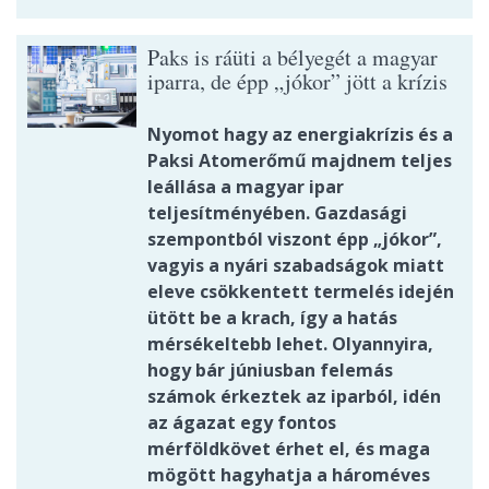
Paks is ráüti a bélyegét a magyar
iparra, de épp „jókor” jött a krízis
Nyomot hagy az energiakrízis és a
Paksi Atomerőmű majdnem teljes
leállása a magyar ipar
teljesítményében. Gazdasági
szempontból viszont épp „jókor”,
vagyis a nyári szabadságok miatt
eleve csökkentett termelés idején
ütött be a krach, így a hatás
mérsékeltebb lehet. Olyannyira,
hogy bár júniusban felemás
számok érkeztek az iparból, idén
az ágazat egy fontos
mérföldkövet érhet el, és maga
mögött hagyhatja a hároméves