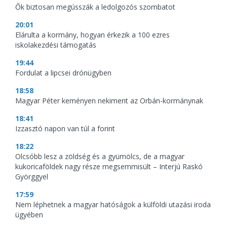
Ők biztosan megússzák a ledolgozós szombatot
20:01
Elárulta a kormány, hogyan érkezik a 100 ezres
iskolakezdési támogatás
19:44
Fordulat a lipcsei drónügyben
18:58
Magyar Péter keményen nekiment az Orbán-kormánynak
18:41
Izzasztó napon van túl a forint
18:22
Olcsóbb lesz a zöldség és a gyümölcs, de a magyar
kukoricaföldek nagy része megsemmisült – Interjú Raskó
Györggyel
17:59
Nem léphetnek a magyar hatóságok a külföldi utazási iroda
ügyében