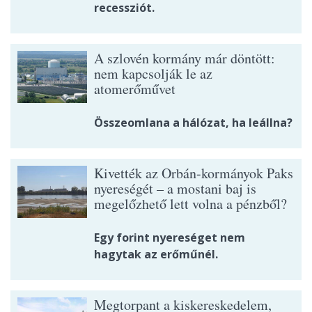
recessziót.
A szlovén kormány már döntött:
nem kapcsolják le az
atomerőművet
Összeomlana a hálózat, ha leállna?
Kivették az Orbán-kormányok Paks
nyereségét – a mostani baj is
megelőzhető lett volna a pénzből?
Egy forint nyereséget nem
hagytak az erőműnél.
Megtorpant a kiskereskedelem,