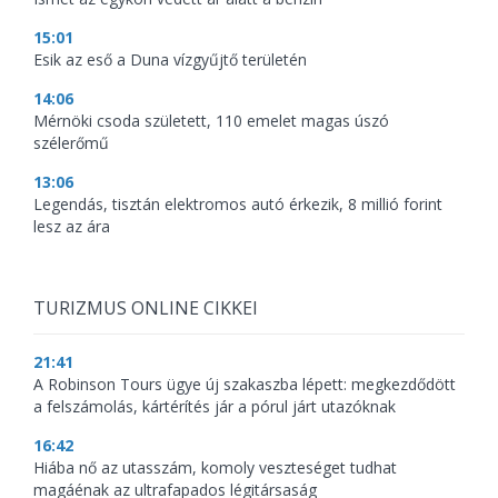
15:01
Esik az eső a Duna vízgyűjtő területén
14:06
Mérnöki csoda született, 110 emelet magas úszó
szélerőmű
13:06
Legendás, tisztán elektromos autó érkezik, 8 millió forint
lesz az ára
TURIZMUS ONLINE CIKKEI
21:41
A Robinson Tours ügye új szakaszba lépett: megkezdődött
a felszámolás, kártérítés jár a pórul járt utazóknak
16:42
Hiába nő az utasszám, komoly veszteséget tudhat
magáénak az ultrafapados légitársaság