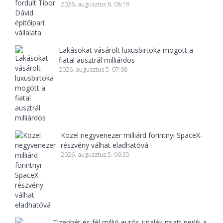
2026. augusztus 6. 08:19
Lakásokat vásárolt luxusbirtoka mögött a
fiatal ausztrál milliárdos
2026. augusztus 5. 07:08
Közel negyvenezer milliárd forintnyi SpaceX-
részvény válhat eladhatóvá
2026. augusztus 5. 06:35
Tizenhét és fél millió eurós jutalék miatt perlik a