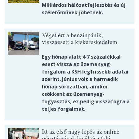
Milliárdos hálózatfejlesztés és új
szélerőművek jöhetnek.
Véget ért a benzinpánik,
visszaesett a kiskereskedelem
Egy hónap alatt 4,7 százalékkal
esett vissza az üzemanyag-
forgalom a KSH legfrissebb adatai
szerint. Június volt a harmadik
hónap sorozatban, amikor
csökkent az üzemanyag-
fogyasztás, ez pedig visszafogta a
teljes forgalmat.
Itt az első nagy lépés az online
pénztárgépek leváltása felé