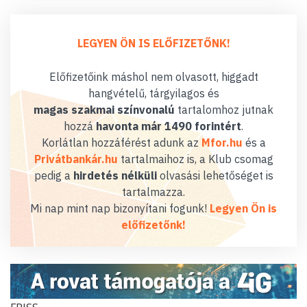
LEGYEN ÖN IS ELŐFIZETŐNK!
Előfizetőink máshol nem olvasott, higgadt
hangvételű, tárgyilagos és
magas szakmai színvonalú
tartalomhoz jutnak
hozzá
havonta már 1490 forintért
.
Korlátlan hozzáférést adunk az
Mfor.hu
és a
Privátbankár.hu
tartalmaihoz is, a Klub csomag
pedig a
hirdetés nélküli
olvasási lehetőséget is
tartalmazza.
Mi nap mint nap bizonyítani fogunk!
Legyen Ön is
előfizetőnk!