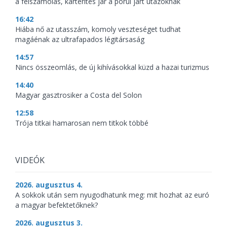
a felszámolás, kártérítés jár a pórul járt utazóknak
16:42
Hiába nő az utasszám, komoly veszteséget tudhat
magáénak az ultrafapados légitársaság
14:57
Nincs összeomlás, de új kihívásokkal küzd a hazai turizmus
14:40
Magyar gasztrosiker a Costa del Solon
12:58
Trója titkai hamarosan nem titkok többé
VIDEÓK
2026. augusztus 4.
A sokkok után sem nyugodhatunk meg: mit hozhat az euró
a magyar befektetőknek?
2026. augusztus 3.