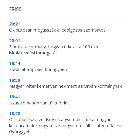
FRISS
20:21
Ők biztosan megússzák a ledolgozós szombatot
20:01
Elárulta a kormány, hogyan érkezik a 100 ezres
iskolakezdési támogatás
19:44
Fordulat a lipcsei drónügyben
18:58
Magyar Péter keményen nekiment az Orbán-kormánynak
18:41
Izzasztó napon van túl a forint
18:22
Olcsóbb lesz a zöldség és a gyümölcs, de a magyar
kukoricaföldek nagy része megsemmisült – Interjú Raskó
Györggyel