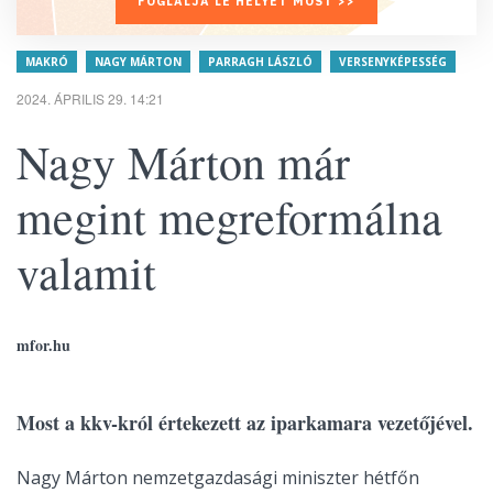
FOGLALJA LE HELYÉT MOST >>
MAKRÓ
NAGY MÁRTON
PARRAGH LÁSZLÓ
VERSENYKÉPESSÉG
2024. ÁPRILIS 29. 14:21
Nagy Márton már
megint megreformálna
valamit
mfor.hu
Most a kkv-król értekezett az iparkamara vezetőjével.
Nagy Márton nemzetgazdasági miniszter hétfőn