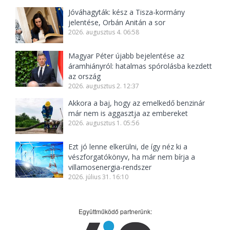
Jóváhagyták: kész a Tisza-kormány
jelentése, Orbán Anitán a sor
2026. augusztus 4. 06:58
Magyar Péter újabb bejelentése az
áramhiányról: hatalmas spórolásba kezdett
az ország
2026. augusztus 2. 12:37
Akkora a baj, hogy az emelkedő benzinár
már nem is aggasztja az embereket
2026. augusztus 1. 05:56
Ezt jó lenne elkerülni, de így néz ki a
vészforgatókönyv, ha már nem bírja a
villamosenergia-rendszer
2026. július 31. 16:10
Együttműködő partnerünk: