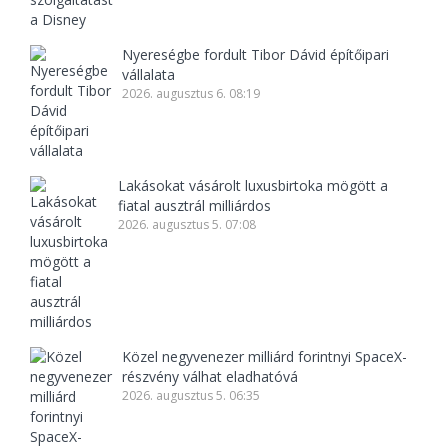
Nyereségbe fordult Tibor Dávid építőipari
vállalata
2026. augusztus 6. 08:19
Lakásokat vásárolt luxusbirtoka mögött a
fiatal ausztrál milliárdos
2026. augusztus 5. 07:08
Közel negyvenezer milliárd forintnyi SpaceX-
részvény válhat eladhatóvá
2026. augusztus 5. 06:35