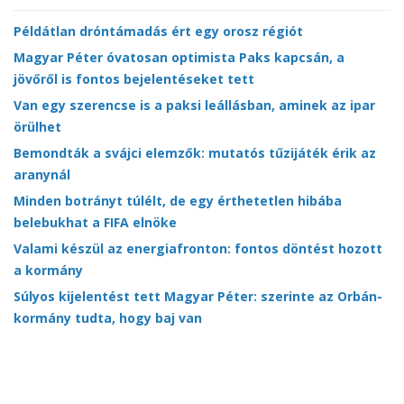
Példátlan dróntámadás ért egy orosz régiót
Magyar Péter óvatosan optimista Paks kapcsán, a
jövőről is fontos bejelentéseket tett
Van egy szerencse is a paksi leállásban, aminek az ipar
örülhet
Bemondták a svájci elemzők: mutatós tűzijáték érik az
aranynál
Minden botrányt túlélt, de egy érthetetlen hibába
belebukhat a FIFA elnöke
Valami készül az energiafronton: fontos döntést hozott
a kormány
Súlyos kijelentést tett Magyar Péter: szerinte az Orbán-
kormány tudta, hogy baj van