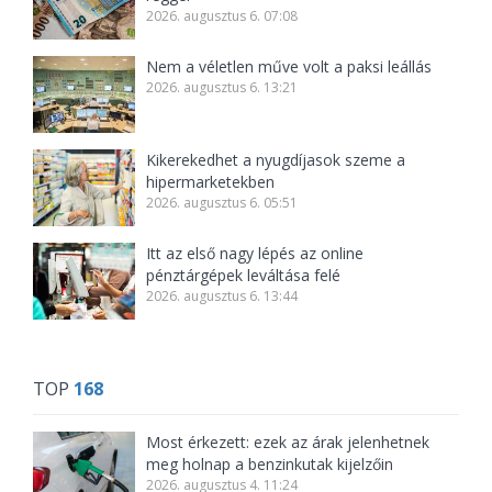
2026. augusztus 6. 07:08
Nem a véletlen műve volt a paksi leállás
2026. augusztus 6. 13:21
Kikerekedhet a nyugdíjasok szeme a
hipermarketekben
2026. augusztus 6. 05:51
Itt az első nagy lépés az online
pénztárgépek leváltása felé
2026. augusztus 6. 13:44
TOP
168
Most érkezett: ezek az árak jelenhetnek
meg holnap a benzinkutak kijelzőin
2026. augusztus 4. 11:24