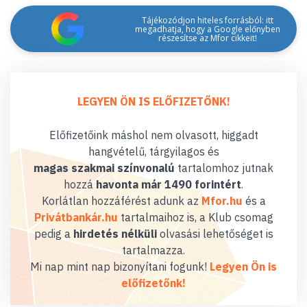
Tájékozódjon hiteles forrásból: itt
megadhatja, hogy a Google előnyben
részesítse az Mfor cikkeit!
LEGYEN ÖN IS ELŐFIZETŐNK!
Előfizetőink máshol nem olvasott, higgadt
hangvételű, tárgyilagos és
magas szakmai színvonalú
tartalomhoz jutnak
hozzá
havonta már 1490 forintért
.
Korlátlan hozzáférést adunk az
Mfor.hu
és a
Privátbankár.hu
tartalmaihoz is, a Klub csomag
pedig a
hirdetés nélküli
olvasási lehetőséget is
tartalmazza.
Mi nap mint nap bizonyítani fogunk!
Legyen Ön is
előfizetőnk!