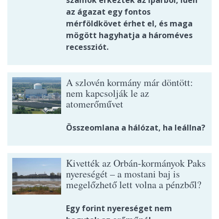
számok érkeztek az iparból, idén
az ágazat egy fontos
mérföldkövet érhet el, és maga
mögött hagyhatja a hároméves
recessziót.
A szlovén kormány már döntött:
nem kapcsolják le az
atomerőművet
Összeomlana a hálózat, ha leállna?
Kivették az Orbán-kormányok Paks
nyereségét – a mostani baj is
megelőzhető lett volna a pénzből?
Egy forint nyereséget nem