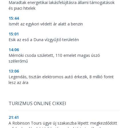
Maradtak energetikai lakásfelújításra állami támogatások
és piaci hitelek
15:44
Ismét az egykori védett ár alatt a benzin
15:01
Esik az eső a Duna vízgyűjtő területén
14:06
Mérnöki csoda született, 110 emelet magas úszó
szélerőmű
13:06
Legendás, tisztán elektromos autó érkezik, 8 millió forint
lesz az ára
TURIZMUS ONLINE CIKKEI
21:41
A Robinson Tours ügye új szakaszba lépett: megkezdődött