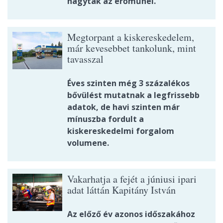
hagytak az erőműnél.
Megtorpant a kiskereskedelem,
már kevesebbet tankolunk, mint
tavasszal
Éves szinten még 3 százalékos
bővülést mutatnak a legfrissebb
adatok, de havi szinten már
mínuszba fordult a
kiskereskedelmi forgalom
volumene.
Vakarhatja a fejét a júniusi ipari
adat láttán Kapitány István
Az előző év azonos időszakához