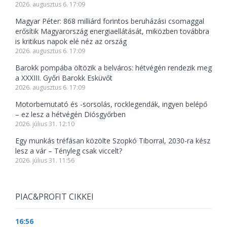
2026. augusztus 6. 17:09
Magyar Péter: 868 milliárd forintos beruházási csomaggal
erősítik Magyarország energiaellátását, miközben továbbra
is kritikus napok elé néz az ország
2026. augusztus 6. 17:09
Barokk pompába öltözik a belváros: hétvégén rendezik meg
a XXXIII. Győri Barokk Esküvőt
2026. augusztus 6. 17:09
Motorbemutató és -sorsolás, rocklegendák, ingyen belépő
– ez lesz a hétvégén Diósgyőrben
2026. július 31. 12:10
Egy munkás tréfásan közölte Szopkó Tiborral, 2030-ra kész
lesz a vár – Tényleg csak viccelt?
2026. július 31. 11:56
PIAC&PROFIT CIKKEI
16:56