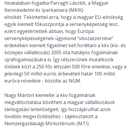
hivatalában fogadta Parragh Lászlót, a Magyar
Kereskedelmi és Iparkamara (MKIK)
elnökét. Tekintettel arra, hogy a magyar EU-elnökség
egyik kiemelt fókuszpontja a versenyképesség lesz,
ezért egyetértettek abban, hogy Európa
versenyképességének úgymond "visszaszerzése"
érdekében kiemelt figyelmet kell fordítani a kkv (kis- és
közepes vállalkozás) 2005 óta hatályos fogalmának
újrafogalmazására is. Így célszerűnek mutatkozik
többek közt a 250 fős létszám 500 főre emelése, vagy a
jelenlegi 50 millió eurós árbevételi határ 100 millió
euróra növelése - közölte az NGM.
Nagy Márton kiemelte: a kkv fogalmának
megváltoztatása bővítheti a magyar vállalkozások
támogatási lehetőségeit, így hozzájárulhat azok
további megerősítéséhez - tájékoztatott a
Nemzetgazdasági Minisztérium. (MTI)