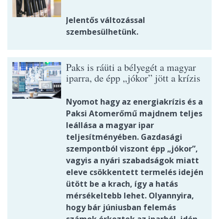
Jelentős változással
szembesülhetünk.
Paks is ráüti a bélyegét a magyar
iparra, de épp „jókor” jött a krízis
Nyomot hagy az energiakrízis és a
Paksi Atomerőmű majdnem teljes
leállása a magyar ipar
teljesítményében. Gazdasági
szempontból viszont épp „jókor”,
vagyis a nyári szabadságok miatt
eleve csökkentett termelés idején
ütött be a krach, így a hatás
mérsékeltebb lehet. Olyannyira,
hogy bár júniusban felemás