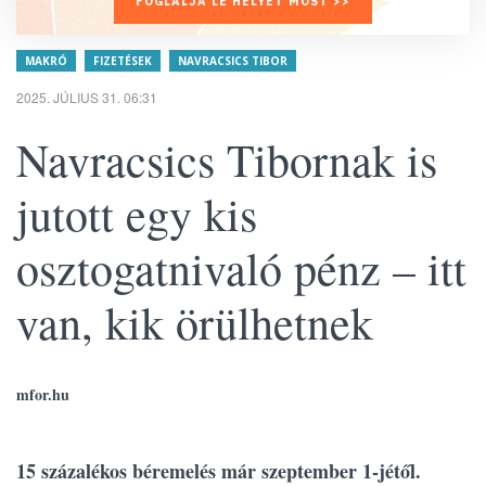
FOGLALJA LE HELYÉT MOST >>
MAKRÓ
FIZETÉSEK
NAVRACSICS TIBOR
2025. JÚLIUS 31. 06:31
Navracsics Tibornak is
jutott egy kis
osztogatnivaló pénz – itt
van, kik örülhetnek
mfor.hu
15 százalékos béremelés már szeptember 1-jétől.