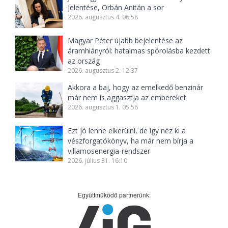
jelentése, Orbán Anitán a sor
2026. augusztus 4. 06:58
Magyar Péter újabb bejelentése az
áramhiányról: hatalmas spórolásba kezdett
az ország
2026. augusztus 2. 12:37
Akkora a baj, hogy az emelkedő benzinár
már nem is aggasztja az embereket
2026. augusztus 1. 05:56
Ezt jó lenne elkerülni, de így néz ki a
vészforgatókönyv, ha már nem bírja a
villamosenergia-rendszer
2026. július 31. 16:10
Együttműködő partnerünk: