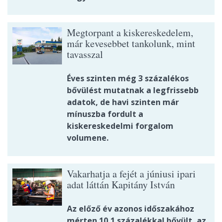
Megtorpant a kiskereskedelem,
már kevesebbet tankolunk, mint
tavasszal
Éves szinten még 3 százalékos
bővülést mutatnak a legfrissebb
adatok, de havi szinten már
mínuszba fordult a
kiskereskedelmi forgalom
volumene.
Vakarhatja a fejét a júniusi ipari
adat láttán Kapitány István
Az előző év azonos időszakához
mérten 10,1 százalékkal bővült, az