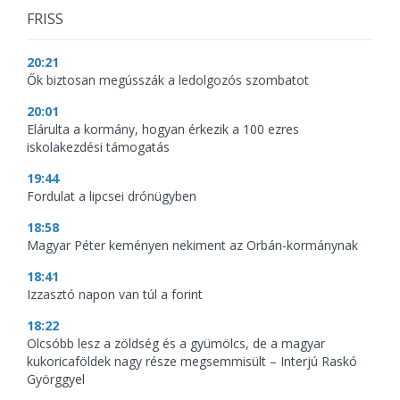
FRISS
20:21
Ők biztosan megússzák a ledolgozós szombatot
20:01
Elárulta a kormány, hogyan érkezik a 100 ezres
iskolakezdési támogatás
19:44
Fordulat a lipcsei drónügyben
18:58
Magyar Péter keményen nekiment az Orbán-kormánynak
18:41
Izzasztó napon van túl a forint
18:22
Olcsóbb lesz a zöldség és a gyümölcs, de a magyar
kukoricaföldek nagy része megsemmisült – Interjú Raskó
Györggyel