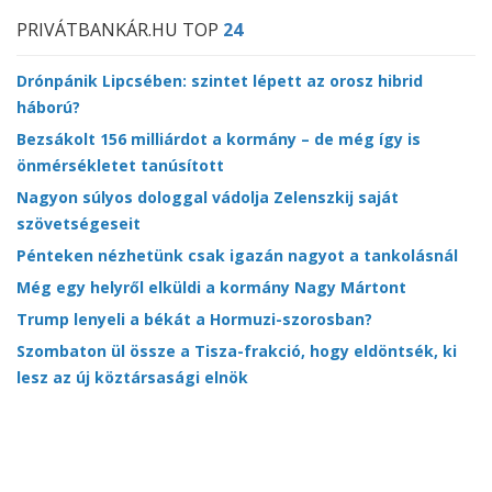
PRIVÁTBANKÁR.HU TOP
24
Drónpánik Lipcsében: szintet lépett az orosz hibrid
háború?
Bezsákolt 156 milliárdot a kormány – de még így is
önmérsékletet tanúsított
Nagyon súlyos dologgal vádolja Zelenszkij saját
szövetségeseit
Pénteken nézhetünk csak igazán nagyot a tankolásnál
Még egy helyről elküldi a kormány Nagy Mártont
Trump lenyeli a békát a Hormuzi-szorosban?
Szombaton ül össze a Tisza-frakció, hogy eldöntsék, ki
lesz az új köztársasági elnök