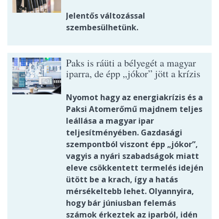
Jelentős változással
szembesülhetünk.
Paks is ráüti a bélyegét a magyar
iparra, de épp „jókor” jött a krízis
Nyomot hagy az energiakrízis és a
Paksi Atomerőmű majdnem teljes
leállása a magyar ipar
teljesítményében. Gazdasági
szempontból viszont épp „jókor”,
vagyis a nyári szabadságok miatt
eleve csökkentett termelés idején
ütött be a krach, így a hatás
mérsékeltebb lehet. Olyannyira,
hogy bár júniusban felemás
számok érkeztek az iparból, idén