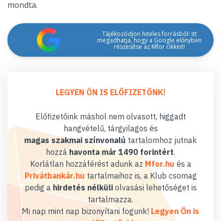
mondta.
Tájékozódjon hiteles forrásból: itt
megadhatja, hogy a Google előnyben
részesítse az Mfor cikkeit!
LEGYEN ÖN IS ELŐFIZETŐNK!
Előfizetőink máshol nem olvasott, higgadt
hangvételű, tárgyilagos és
magas szakmai színvonalú
tartalomhoz jutnak
hozzá
havonta már 1490 forintért
.
Korlátlan hozzáférést adunk az
Mfor.hu
és a
Privátbankár.hu
tartalmaihoz is, a Klub csomag
pedig a
hirdetés nélküli
olvasási lehetőséget is
tartalmazza.
Mi nap mint nap bizonyítani fogunk!
Legyen Ön is