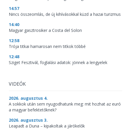
14:57
Nincs összeomlás, de új kihívásokkal küzd a hazai turizmus
14:40
Magyar gasztrosiker a Costa del Solon
12:58
Trója titkai hamarosan nem titkok többé
12:48
Sziget Fesztivál, foglalási adatok: jönnek a lengyelek
VIDEÓK
2026. augusztus 4.
A sokkok után sem nyugodhatunk meg: mit hozhat az euró
a magyar befektetőknek?
2026. augusztus 3.
Leapadt a Duna – kipakoltak a járókelők