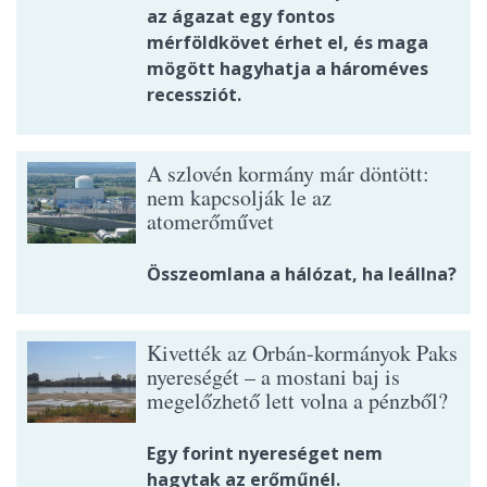
az ágazat egy fontos
mérföldkövet érhet el, és maga
mögött hagyhatja a hároméves
recessziót.
A szlovén kormány már döntött:
nem kapcsolják le az
atomerőművet
Összeomlana a hálózat, ha leállna?
Kivették az Orbán-kormányok Paks
nyereségét – a mostani baj is
megelőzhető lett volna a pénzből?
Egy forint nyereséget nem
hagytak az erőműnél.