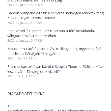
is kritikus napok elé néz az ország
2026. augusztus 6. 17:09
Barokk pompába öltözik a belváros: hétvégén rendezik meg
a XXXIII. Győri Barokk Esküvőt
2026. augusztus 6. 17:09
Perl, Váradi és Tanoh Dez is ott van a férfi kosárlabda-
válogatott szűkített keretében
2026. augusztus 6. 17:09
Motorbemutató és -sorsolás, rocklegendák, ingyen belépő
– ez lesz a hétvégén Diósgyőrben
2026. július 31. 12:10
Egy munkás tréfásan közölte Szopkó Tiborral, 2030-ra kész
lesz a vár – Tényleg csak viccelt?
2026. július 31. 11:56
PIAC&PROFIT CIKKEI
16:56
Maradtak energetikai lakásfelújításra állami támogatások