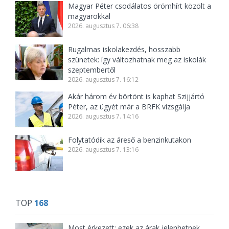
Magyar Péter csodálatos örömhírt közölt a
magyarokkal
2026. augusztus 7. 06:38
Rugalmas iskolakezdés, hosszabb
szünetek: így változhatnak meg az iskolák
szeptembertől
2026. augusztus 7. 16:12
Akár három év börtönt is kaphat Szijjártó
Péter, az ügyét már a BRFK vizsgálja
2026. augusztus 7. 14:16
Folytatódik az áreső a benzinkutakon
2026. augusztus 7. 13:16
TOP
168
Most érkezett: ezek az árak jelenhetnek