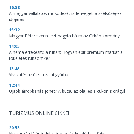
16:58
A magyar vállalatok működését is fenyegeti a szélsőséges
időjárás
15:32
Magyar Péter szerint ezt hagyta hátra az Orbán-kormány
14:05
A néma értékesítő a ruhán: Hogyan épít prémium márkát a
tökéletes ruhacímke?
13:45
Visszatér az élet a zalai gyárba
12:44
Újabb árrobbanás jöhet? A búza, az olaj és a cukor is drágul
TURIZMUS ONLINE CIKKEI
20:53
Visszaszámlálás indul: pár nap, és kezdődik a Sziget