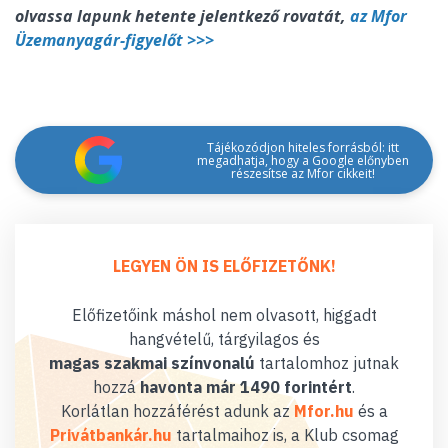
olvassa lapunk hetente jelentkező rovatát,
az Mfor
Üzemanyagár-figyelőt >>>
Tájékozódjon hiteles forrásból: itt
megadhatja, hogy a Google előnyben
részesítse az Mfor cikkeit!
LEGYEN ÖN IS ELŐFIZETŐNK!
Előfizetőink máshol nem olvasott, higgadt
hangvételű, tárgyilagos és
magas szakmai színvonalú
tartalomhoz jutnak
hozzá
havonta már 1490 forintért
.
Korlátlan hozzáférést adunk az
Mfor.hu
és a
Privátbankár.hu
tartalmaihoz is, a Klub csomag