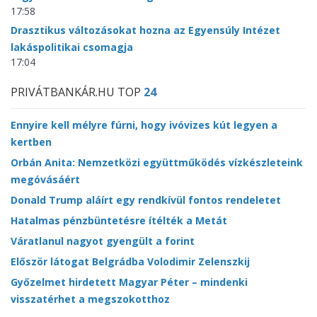
17:58
Drasztikus változásokat hozna az Egyensúly Intézet
lakáspolitikai csomagja
17:04
PRIVÁTBANKÁR.HU TOP
24
Ennyire kell mélyre fúrni, hogy ivóvizes kút legyen a
kertben
Orbán Anita: Nemzetközi együttműködés vízkészleteink
megóvásáért
Donald Trump aláírt egy rendkívül fontos rendeletet
Hatalmas pénzbüntetésre ítélték a Metát
Váratlanul nagyot gyengült a forint
Először látogat Belgrádba Volodimir Zelenszkij
Győzelmet hirdetett Magyar Péter – mindenki
visszatérhet a megszokotthoz