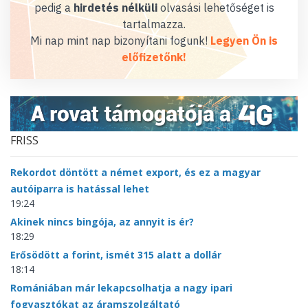
pedig a
hirdetés nélküli
olvasási lehetőséget is
tartalmazza.
Mi nap mint nap bizonyítani fogunk!
Legyen Ön is
előfizetőnk!
FRISS
Rekordot döntött a német export, és ez a magyar
autóiparra is hatással lehet
19:24
Akinek nincs bingója, az annyit is ér?
18:29
Erősödött a forint, ismét 315 alatt a dollár
18:14
Romániában már lekapcsolhatja a nagy ipari
fogyasztókat az áramszolgáltató