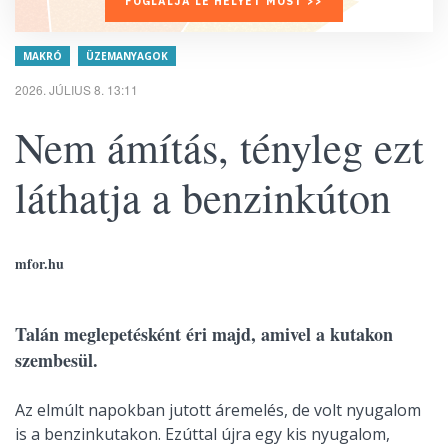
FOGLALJA LE HELYÉT MOST >>
MAKRÓ
ÜZEMANYAGOK
2026. JÚLIUS 8. 13:11
Nem ámítás, tényleg ezt
láthatja a benzinkúton
mfor.hu
Talán meglepetésként éri majd, amivel a kutakon
szembesül.
Az elmúlt napokban jutott áremelés, de volt nyugalom
is a benzinkutakon. Ezúttal újra egy kis nyugalom,