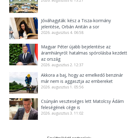
2026. augusztus 6. 13:21
Jóváhagyták: kész a Tisza-kormány
jelentése, Orbán Anitán a sor
2026. augusztus 4. 06:58
Magyar Péter újabb bejelentése az
áramhiányról: hatalmas spórolásba kezdett
az ország
2026. augusztus 2. 12:37
Akkora a baj, hogy az emelkedő benzinár
már nem is aggasztja az embereket
2026. augusztus 1. 05:56
Csúnyán veszteséges lett Matolcsy Ádám
feleségének cége is
2026. augusztus 3. 11:02
Együttműködő partnerünk: