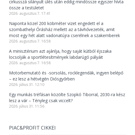
cirkusszá silányult ülés után eddig mindössze egyszer hívta
össze a testületet
2026. augusztus 7. 17:41
Naponta közel 200 köbméter vizet engedett el a
szombathelyi Órásház mellett az a távhővezeték, amit
most egy hét alatt vadonatújra cserélnek a szakemberek
2026. augusztus 7. 16:58
A minisztérium azt ajánlja, hogy saját kútból éjszaka
locsolják a sportlétesítmények labdarúgó pályáit
2026. augusztus 7. 16:58
Motorbemutató és -sorsolás, rocklegendák, ingyen belépő
– ez lesz a hétvégén Diósgyőrben
2026. július 31. 12:10
Egy munkás tréfásan közölte Szopkó Tiborral, 2030-ra kész
lesz a vár – Tényleg csak viccelt?
2026. július 31. 11:56
PIAC&PROFIT CIKKEI