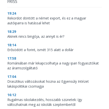
FRISS
19:24
Rekordot döntött a német export, és ez a magyar
autóiparra is hatással lehet
18:29
Akinek nincs bingója, az annyit is ér?
18:14
Erősödött a forint, ismét 315 alatt a dollár
17:58
Romániában már lekapcsolhatja a nagy ipari fogyasztókat
az áramszolgáltató
17:04
Drasztikus változásokat hozna az Egyensúly Intézet
lakáspolitikai csomagja
16:12
Rugalmas iskolakezdés, hosszabb szünetek: így
változhatnak meg az iskolák szeptembertől