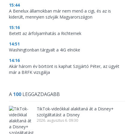
15:44
A Benelux államokban már nem menő a cigi, és az is
kiderült, mennyien szívják Magyarországon
15:16
Betett az árfolyamhatás a Richternek
14:51
Washingtonban tárgyalt a 4iG elnöke
14:16
Akár három év börtönt is kaphat Szijjártó Péter, az ügyét
már a BRFK vizsgálja
A
100
LEGGAZDAGABB
TikTok-videókkal alakítaná át a Disney+
szolgáltatást a Disney
2026. augusztus 6. 09:30