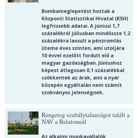
Bombameglepetést hoztak a
Központi Statisztikai Hivatal (KSH)
legfrissebb adatai. A júniusi 1,7
százalékról júliusban mindössze 1,2
százalékra lassult a pénzromlás
üteme éves szinten, ami utoljára
10 évvel ezelőtt fordult elő a
magyar gazdaságban. Júniushoz
képest átlagosan 0,1 százalékkal
csökkentek az árak, ami a nyár
közepén egyáltalán nem számít
szokványos jelenségnek.
Rengeteg szabálytalanságot talált a
NAV a Balatonnál
Az alkalmi munkavállalók