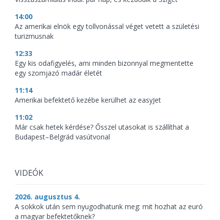
14:00
Az amerikai elnök egy tollvonással véget vetett a születési
turizmusnak
12:33
Egy kis odafigyelés, ami minden bizonnyal megmentette
egy szomjazó madár életét
11:14
Amerikai befektető kezébe kerülhet az easyJet
11:02
Már csak hetek kérdése? Ősszel utasokat is szállíthat a
Budapest–Belgrád vasútvonal
VIDEÓK
2026. augusztus 4.
A sokkok után sem nyugodhatunk meg: mit hozhat az euró
a magyar befektetőknek?