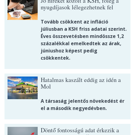
Jó híreket közölt a KSH, főleg a
nyugdíjasok lélegezhetnek fel
Tovább csökkent az infláció
júliusban a KSH friss adatai szerint.
Éves összevetésben mindössze 1,2
százalékkal emelkedtek az árak,
júniushoz képest pedig
csökkentek.
Hatalmas kaszált eddig az idén a
Mol
A társaság jelentős növekedést ér
el a második negyedévben.
Döntő fontosságú adat érkezik a