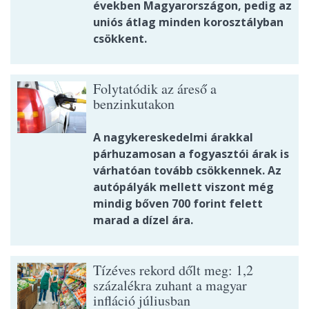
években Magyarországon, pedig az
uniós átlag minden korosztályban
csökkent.
Folytatódik az áreső a
benzinkutakon
A nagykereskedelmi árakkal
párhuzamosan a fogyasztói árak is
várhatóan tovább csökkennek. Az
autópályák mellett viszont még
mindig bőven 700 forint felett
marad a dízel ára.
Tízéves rekord dőlt meg: 1,2
százalékra zuhant a magyar
infláció júliusban