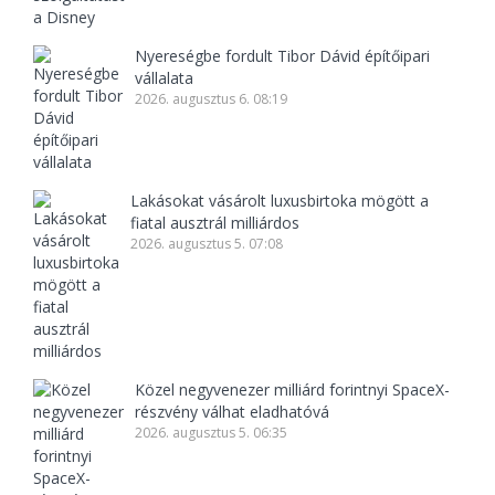
Nyereségbe fordult Tibor Dávid építőipari
vállalata
2026. augusztus 6. 08:19
Lakásokat vásárolt luxusbirtoka mögött a
fiatal ausztrál milliárdos
2026. augusztus 5. 07:08
Közel negyvenezer milliárd forintnyi SpaceX-
részvény válhat eladhatóvá
2026. augusztus 5. 06:35