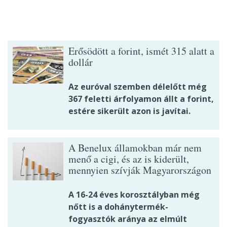
Erősödött a forint, ismét 315 alatt a
dollár
Az euróval szemben délelőtt még
367 feletti árfolyamon állt a forint,
estére sikerült azon is javítai.
A Benelux államokban már nem
menő a cigi, és az is kiderült,
mennyien szívják Magyarországon
A 16-24 éves korosztályban még
nőtt is a dohánytermék-
fogyasztók aránya az elmúlt