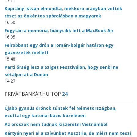
17:11
Kapitány István elmondta, mekkora arányban vettek
részt az önkéntes spórolásban a magyarok
16:50
Fogytán a memória, hiánycikk lett a MacBook Air
16:05
Felrobbant egy drón a román-bolgár határon egy
gázvezeték mellett
15:48
Parti őrség lesz a Sziget Fesztiválon, hogy senki ne
sétáljon át a Dunán
14:27
PRIVÁTBANKÁR.HU TOP
24
Újabb gyanús drónok tűntek fel Németországban,
ezúttal egy katonai bázis közelében
Az oroszok nem tudnak kiszeretni Vietnámból
Kártyán nyeri el a szívünket Ausztria, de miért nem teszi