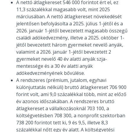
A nettó átlagkereset 546 000 forintot ért el, ez
11,3 százalékkal magasabb volt, mint 2025
márciusában. A nettó átlagkereset növekedését
jelentősen befolyásolta a 2025. július 1-jétől és a
2026. január 1-jétől bevezetett magasabb összegű
családi adókedvezmény, illetve a 2025. október 1-
jétől bevezetett három gyermeket nevelő anyák,
valamint a 2026. január 1-jétől bevezetett 2
gyermeket nevelő 40 év alatti anyák szja-
mentessége és a 30 év alatti anyák
adókedvezményének bővülése.
A rendszeres (prémium, jutalom, egyhavi
különjuttatás nélküli) bruttó átlagkereset 706 900
forint volt, ami 9,0 százalékkal több, mint az előző
év azonos időszakában. A rendszeres bruttó
átlagkereset a vállalkozásoknál 703 100, a
költségvetésben 708 300, a nonprofit szektorban
738 200 forintot tett ki, 9 és 9,5, illetve 8,3
százalékkal nőtt egy év alatt. A költségvetési