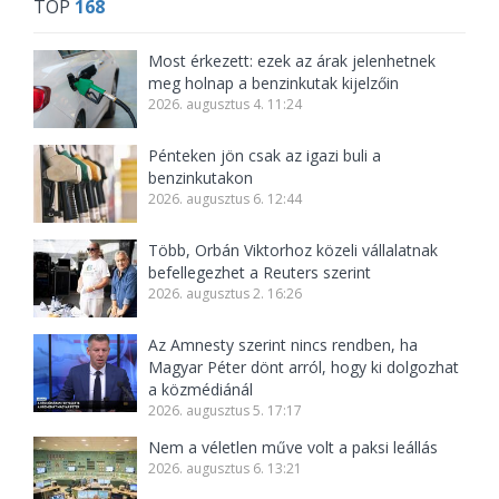
TOP
168
Most érkezett: ezek az árak jelenhetnek
meg holnap a benzinkutak kijelzőin
2026. augusztus 4. 11:24
Pénteken jön csak az igazi buli a
benzinkutakon
2026. augusztus 6. 12:44
Több, Orbán Viktorhoz közeli vállalatnak
befellegezhet a Reuters szerint
2026. augusztus 2. 16:26
Az Amnesty szerint nincs rendben, ha
Magyar Péter dönt arról, hogy ki dolgozhat
a közmédiánál
2026. augusztus 5. 17:17
Nem a véletlen műve volt a paksi leállás
2026. augusztus 6. 13:21