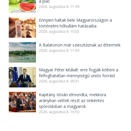
a piac
2026. augusztus 8. 11:39
Ennyien haltak bele Magyarországon a
történelmi hőhullám hatásaiba
2026. augusztus 8. 10:03
A Balatonon már sziesztáznak az éttermek
2026. augusztus 8. 11:59
Magyar Péter kitálalt: erre fogják költeni a
felfoghatatlan mennyiségű uniós forrást
2026. augusztus 8. 09:31
Kapitány István elmondta, mekkora
arányban vettek részt az önkéntes
spórolásban a magyarok
2026. augusztus 8. 16:50