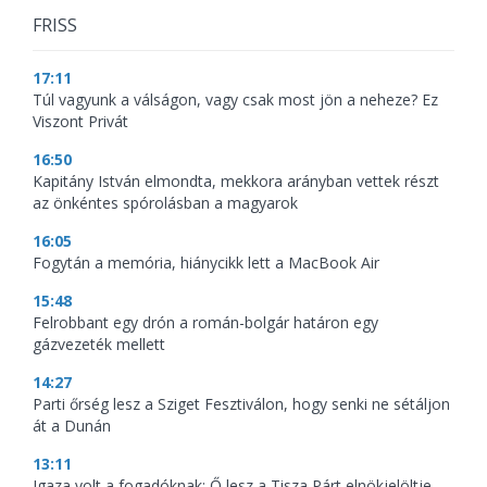
FRISS
17:11
Túl vagyunk a válságon, vagy csak most jön a neheze? Ez
Viszont Privát
16:50
Kapitány István elmondta, mekkora arányban vettek részt
az önkéntes spórolásban a magyarok
16:05
Fogytán a memória, hiánycikk lett a MacBook Air
15:48
Felrobbant egy drón a román-bolgár határon egy
gázvezeték mellett
14:27
Parti őrség lesz a Sziget Fesztiválon, hogy senki ne sétáljon
át a Dunán
13:11
Igaza volt a fogadóknak: Ő lesz a Tisza Párt elnökjelöltje