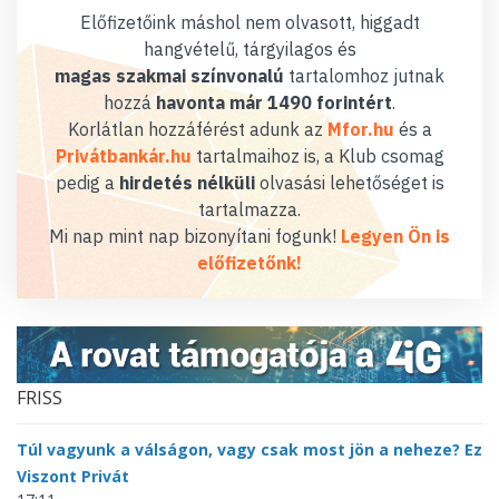
Előfizetőink máshol nem olvasott, higgadt
hangvételű, tárgyilagos és
magas szakmai színvonalú
tartalomhoz jutnak
hozzá
havonta már 1490 forintért
.
Korlátlan hozzáférést adunk az
Mfor.hu
és a
Privátbankár.hu
tartalmaihoz is, a Klub csomag
pedig a
hirdetés nélküli
olvasási lehetőséget is
tartalmazza.
Mi nap mint nap bizonyítani fogunk!
Legyen Ön is
előfizetőnk!
FRISS
Túl vagyunk a válságon, vagy csak most jön a neheze? Ez
Viszont Privát