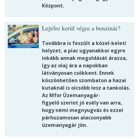
Központ.
Lejtőre kerül végre a benzinár?
Továbbra is feszült a közel-keleti
helyzet, a piac ugyanakkor egyre
inkább annak megoldását árazza,
így az olaj ára a napokban
látványosan csökkent. Ennek
köszönhetően szombaton a hazai
kutaknál is olcsóbb lesz a tankolás.
Az Mfor Üzemanyagár-
figyelő szerint jó esély van arra,
hogy némi megnyugvás és ezzel
párhuzamosan alacsonyabb
üzemanyagár jön.