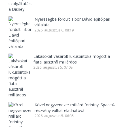
Nyereségbe fordult Tibor Dávid építőipari
vállalata
2026. augusztus 6. 08:19
Lakásokat vásárolt luxusbirtoka mögött a
fiatal ausztrál milliárdos
2026. augusztus 5. 07:08
Közel negyvenezer milliárd forintnyi SpaceX-
részvény válhat eladhatóvá
2026. augusztus 5. 06:35