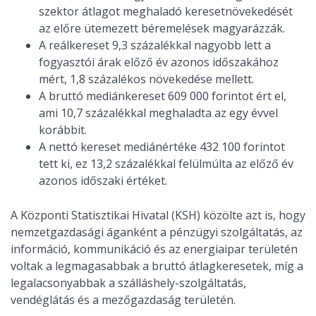
szektor átlagot meghaladó keresetnövekedését
az előre ütemezett béremelések magyarázzák.
A reálkereset 9,3 százalékkal nagyobb lett a
fogyasztói árak előző év azonos időszakához
mért, 1,8 százalékos növekedése mellett.
A bruttó mediánkereset 609 000 forintot ért el,
ami 10,7 százalékkal meghaladta az egy évvel
korábbit.
A nettó kereset mediánértéke 432 100 forintot
tett ki, ez 13,2 százalékkal felülmúlta az előző év
azonos időszaki értéket.
A Központi Statisztikai Hivatal (KSH) közölte azt is, hogy
nemzetgazdasági áganként a pénzügyi szolgáltatás, az
információ, kommunikáció és az energiaipar területén
voltak a legmagasabbak a bruttó átlagkeresetek, míg a
legalacsonyabbak a szálláshely-szolgáltatás,
vendéglátás és a mezőgazdaság területén.