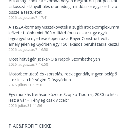
Bizottság elnöke a Szombathelyen megtartott pártpolitikai
cirkusszá silányult ülés után eddig mindössze egyszer hívta
össze a testületet
2026. augusztus 7. 17:41
A TISZA-kormány visszaköveteli a zuglói irodakomplexumra
kifizetett több mint 300 milliárd forintot - az ügy egyik
legnagyobb nyertese éppen az a Bayer Construct volt,
amely jelenleg Győrben egy 150 lakásos beruházásra készül
2026. augusztus 7. 16:58
Most hétvégén Joskar-Ola Napok Szombathelyen
2026. augusztus 7. 16:58
Motorbemutató és -sorsolás, rocklegendák, ingyen belépő
– ez lesz a hétvégén Diósgyőrben
2026. július 31. 12:10
Egy munkás tréfásan közölte Szopkó Tiborral, 2030-ra kész
lesz a vár – Tényleg csak viccelt?
2026. július 31. 11:56
PIAC&PROFIT CIKKEI