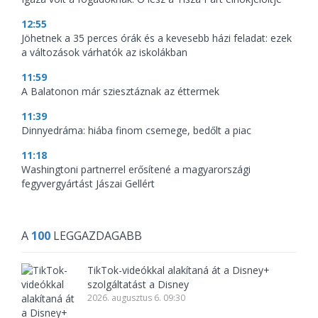
12:55
Jöhetnek a 35 perces órák és a kevesebb házi feladat: ezek
a változások várhatók az iskolákban
11:59
A Balatonon már sziesztáznak az éttermek
11:39
Dinnyedráma: hiába finom csemege, bedőlt a piac
11:18
Washingtoni partnerrel erősítené a magyarországi
fegyvergyártást Jászai Gellért
A
100
LEGGAZDAGABB
TikTok-videókkal alakítaná át a Disney+
szolgáltatást a Disney
2026. augusztus 6. 09:30