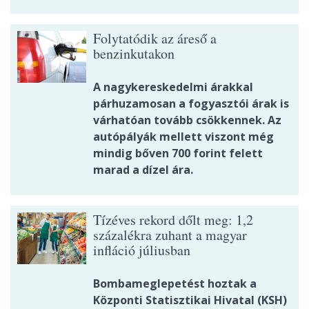
Folytatódik az áreső a
benzinkutakon
A nagykereskedelmi árakkal
párhuzamosan a fogyasztói árak is
várhatóan tovább csökkennek. Az
autópályák mellett viszont még
mindig bőven 700 forint felett
marad a dízel ára.
Tízéves rekord dőlt meg: 1,2
százalékra zuhant a magyar
infláció júliusban
Bombameglepetést hoztak a
Központi Statisztikai Hivatal (KSH)