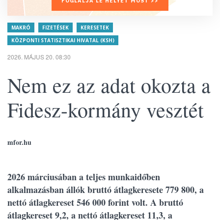
FOGLALJA LE HELYÉT MOST >>
MAKRÓ
FIZETÉSEK
KERESETEK
KÖZPONTI STATISZTIKAI HIVATAL (KSH)
2026. MÁJUS 20. 08:30
Nem ez az adat okozta a
Fidesz-kormány vesztét
mfor.hu
2026 márciusában a teljes munkaidőben
alkalmazásban állók bruttó átlagkeresete 779 800, a
nettó átlagkereset 546 000 forint volt. A bruttó
átlagkereset 9,2, a nettó átlagkereset 11,3, a