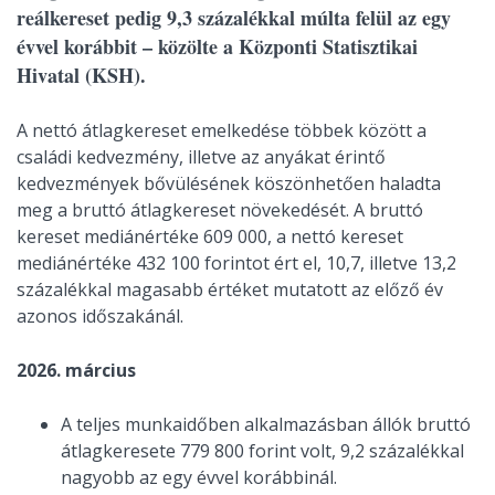
reálkereset pedig 9,3 százalékkal múlta felül az egy
évvel korábbit – közölte a Központi Statisztikai
Hivatal (KSH).
A nettó átlagkereset emelkedése többek között a
családi kedvezmény, illetve az anyákat érintő
kedvezmények bővülésének köszönhetően haladta
meg a bruttó átlagkereset növekedését. A bruttó
kereset mediánértéke 609 000, a nettó kereset
mediánértéke 432 100 forintot ért el, 10,7, illetve 13,2
százalékkal magasabb értéket mutatott az előző év
azonos időszakánál.
2026. március
A teljes munkaidőben alkalmazásban állók bruttó
átlagkeresete 779 800 forint volt, 9,2 százalékkal
nagyobb az egy évvel korábbinál.