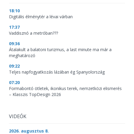
18:10
Digitális élménytér a lévai várban
17:37
Vaddisznó a metróban???
09:36
Átalakult a balatoni turizmus, a last minute ma már a
meghatározó
09:22
Teljes napfogyatkozás lázában ég Spanyolország
07:20
Formabontó ötletek, ikonikus terek, nemzetközi elismerés
– Klasszis TopDesign 2026
VIDEÓK
2026. augusztus 8.