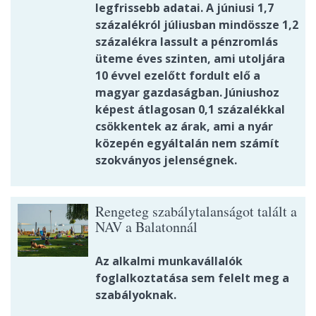
legfrissebb adatai. A júniusi 1,7
százalékról júliusban mindössze 1,2
százalékra lassult a pénzromlás
üteme éves szinten, ami utoljára
10 évvel ezelőtt fordult elő a
magyar gazdaságban. Júniushoz
képest átlagosan 0,1 százalékkal
csökkentek az árak, ami a nyár
közepén egyáltalán nem számít
szokványos jelenségnek.
Rengeteg szabálytalanságot talált a
NAV a Balatonnál
Az alkalmi munkavállalók
foglalkoztatása sem felelt meg a
szabályoknak.