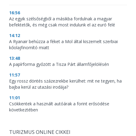
16:56
Az egyik szélsőségből a másikba fordulnak a magyar
befektetők, és még csak most indulunk el az euró felé
14:12
A Ryanair behúzza a féket a Mol által kiszemelt szerbiai
kőolajfinomító miatt
13:48
A papírforma győzött a Tisza Párt államfőjelölésén
11:57
Egy rossz döntés százezrekbe kerülhet: mit ne tegyen, ha
bajba kerül az utazási irodája?
11:01
Csökkentek a használt autóárak a forint erősödése
következtében
TURIZMUS ONLINE CIKKEI