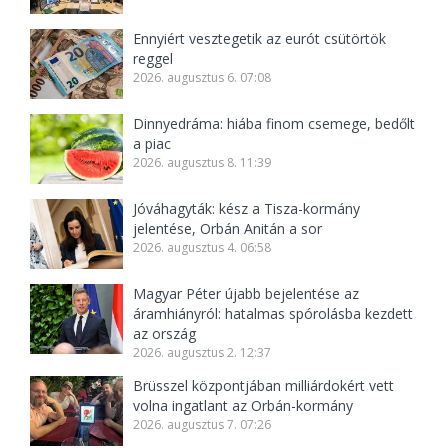
Ennyiért vesztegetik az eurót csütörtök
reggel
2026. augusztus 6. 07:08
Dinnyedráma: hiába finom csemege, bedőlt
a piac
2026. augusztus 8. 11:39
Jóváhagyták: kész a Tisza-kormány
jelentése, Orbán Anitán a sor
2026. augusztus 4. 06:58
Magyar Péter újabb bejelentése az
áramhiányról: hatalmas spórolásba kezdett
az ország
2026. augusztus 2. 12:37
Brüsszel központjában milliárdokért vett
volna ingatlant az Orbán-kormány
2026. augusztus 7. 07:26