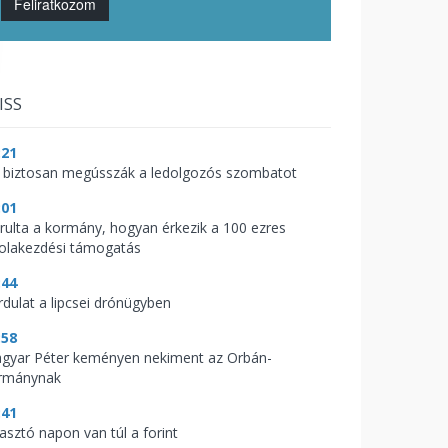
Feliratkozom
ISS
:21
 biztosan megússzák a ledolgozós szombatot
:01
árulta a kormány, hogyan érkezik a 100 ezres
kolakezdési támogatás
:44
rdulat a lipcsei drónügyben
:58
gyar Péter keményen nekiment az Orbán-
rmánynak
:41
zasztó napon van túl a forint