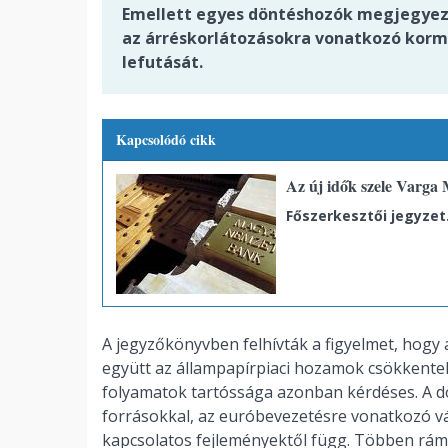
Emellett egyes döntéshozók megjegyez
az árréskorlátozásokra vonatkozó kormá
lefutását.
Kapcsolódó cikk
Az új idők szele Varga 
Főszerkesztői jegyzet
A jegyzőkönyvben felhívták a figyelmet, hogy 
együtt az állampapírpiaci hozamok csökkentek 
folyamatok tartóssága azonban kérdéses. A d
forrásokkal, az euróbevezetésre vonatkozó vá
kapcsolatos fejleményektől függ. Többen rám