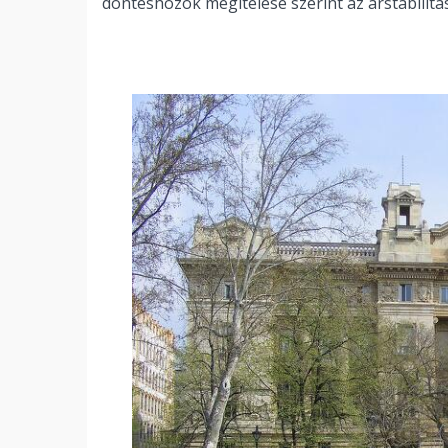
döntéshozók megítélése szerint az árstabilitás