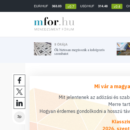
EUR/HUF
USD/HUF
C
363.03
314.48
+0.7
+0.4
8 ÓRÁJA
Ők biztosan megússzák a ledolgozós
szombatot
Mi vár a magya
Mit jelentenek az adózási és sza
Merre tar
Hogyan érdemes gondolkodni a hosszú távú
3p
Klasszi
2026. szept