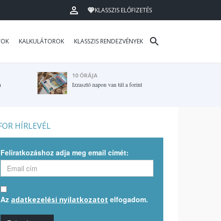
KLASSZIS ELŐFIZETÉS
TOK
KALKULÁTOROK
KLASSZIS RENDEZVÉNYEK
10 ÓRÁJA
n
Izzasztó napon van túl a forint
OR HÍRLEVÉL
Feliratkozáshoz adja meg email címét:
Az
elfogadom.
adatkezelési nyilatkozatot