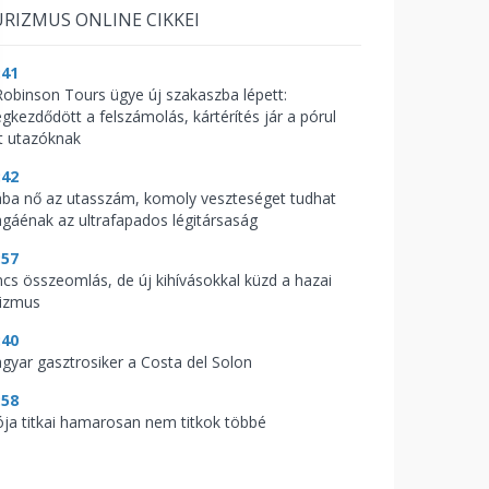
RIZMUS ONLINE CIKKEI
:41
Robinson Tours ügye új szakaszba lépett:
gkezdődött a felszámolás, kártérítés jár a pórul
rt utazóknak
:42
ába nő az utasszám, komoly veszteséget tudhat
gáénak az ultrafapados légitársaság
:57
ncs összeomlás, de új kihívásokkal küzd a hazai
rizmus
:40
gyar gasztrosiker a Costa del Solon
:58
ója titkai hamarosan nem titkok többé