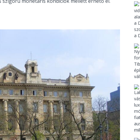
 szigorú monetáris kondíciók mellett érhető el.