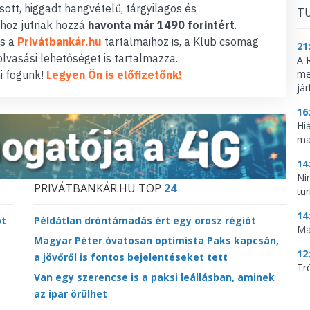
ott, higgadt hangvételű, tárgyilagos és
TU
hoz jutnak hozzá
havonta már 1490 forintért
.
s a
Privátbankár.hu
tartalmaihoz is, a Klub csomag
21
lvasási lehetőséget is tartalmazza.
A 
me
i fogunk!
Legyen Ön is előfizetőnk!
já
16
Hi
ma
14
Ni
PRIVÁTBANKÁR.HU TOP
24
tu
14
ot
Példátlan dróntámadás ért egy orosz régiót
Ma
Magyar Péter óvatosan optimista Paks kapcsán,
12
a jövőről is fontos bejelentéseket tett
Tr
Van egy szerencse is a paksi leállásban, aminek
az ipar örülhet