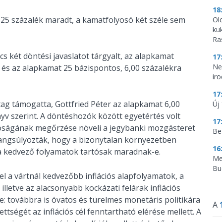
18
25 százalék maradt, a kamatfolyosó két széle sem
Ol
ku
Ra
 két döntési javaslatot tárgyalt, az alapkamat
17
Ne
t és az alapkamat 25 bázispontos, 6,00 százalékra
ir
17
tag támogatta, Gottfried Péter az alapkamat 6,00
Új 
yv szerint. A döntéshozók között egyetértés volt
17
tóságának megőrzése növeli a jegybanki mozgásteret
Be
t hangsúlyozták, hogy a bizonytalan környezetben
16
 a kedvező folyamatok tartósak maradnak-e.
Me
Bu
l a vártnál kedvezőbb inflációs alapfolyamatok, a
lletve az alacsonyabb kockázati felárak inflációs
e: továbbra is óvatos és türelmes monetáris politikára
A
ttségét az inflációs cél fenntartható elérése mellett. A