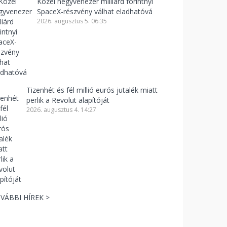
Közel negyvenezer milliárd forintnyi
SpaceX-részvény válhat eladhatóvá
2026. augusztus 5. 06:35
Tizenhét és fél millió eurós jutalék miatt
perlik a Revolut alapítóját
2026. augusztus 4. 14:27
VÁBBI HÍREK >