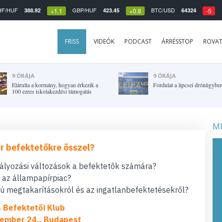
HF/HUF
GBP/HUF
BTC/USD
388.92
423.45
64324
+1.1
+0.8
-5
FRISS
VIDEÓK
PODCAST
ÁRRÉSSTOP
ROVA
9 ÓRÁJA
9 ÓRÁJA
Elárulta a kormány, hogyan érkezik a
Fordulat a lipcsei drónügybe
100 ezres iskolakezdési támogatás
MF
r befektetőkre ősszel?
bályozási változások a befektetők számára?
t az állampapírpiac?
 megtakarításokról és az ingatlanbefektetésekről?
s Befektetői Klub
ember 24., Budapest