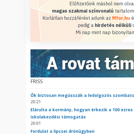
Előfizetőink máshol nem olvas
magas szakmai színvonalú
tartalom
Korlátlan hozzáférést adunk az
Mfor.hu
é
pedig a
hirdetés nélküli
o
Mi nap mint nap bizonyítan
FRISS
Ők biztosan megússzák a ledolgozós szombat
20:21
Elárulta a kormány, hogyan érkezik a 100 ezres
iskolakezdési támogatás
20:01
Fordulat a lipcsei drónügyben