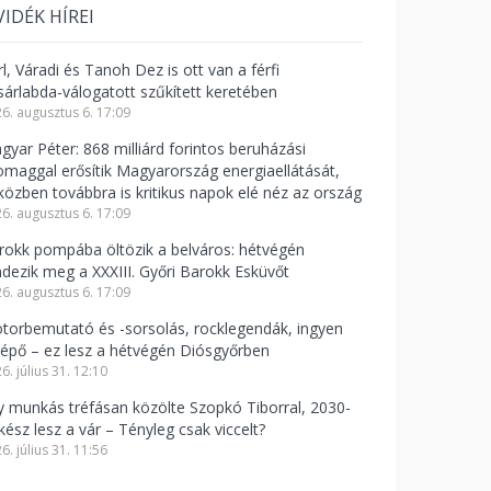
VIDÉK HÍREI
l, Váradi és Tanoh Dez is ott van a férfi
sárlabda-válogatott szűkített keretében
6. augusztus 6. 17:09
gyar Péter: 868 milliárd forintos beruházási
omaggal erősítik Magyarország energiaellátását,
közben továbbra is kritikus napok elé néz az ország
6. augusztus 6. 17:09
rokk pompába öltözik a belváros: hétvégén
ndezik meg a XXXIII. Győri Barokk Esküvőt
6. augusztus 6. 17:09
torbemutató és -sorsolás, rocklegendák, ingyen
lépő – ez lesz a hétvégén Diósgyőrben
6. július 31. 12:10
y munkás tréfásan közölte Szopkó Tiborral, 2030-
kész lesz a vár – Tényleg csak viccelt?
6. július 31. 11:56