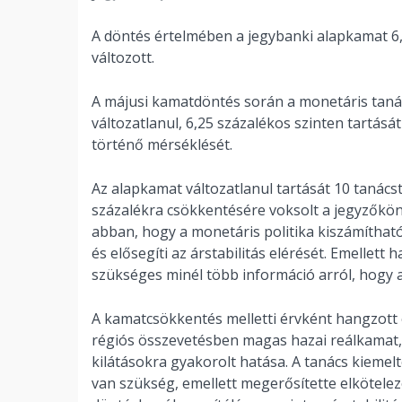
A döntés értelmében a jegybanki alapkamat 6,
változott.
A májusi kamatdöntés során a monetáris tanács
változatlanul, 6,25 százalékos szinten tartásá
történő mérséklését.
Az alapkamat változatlanul tartását 10 tanács
százalékra csökkentésére voksolt a jegyzőkön
abban, hogy a monetáris politika kiszámítha
és elősegíti az árstabilitás elérését. Emellet
szükséges minél több információ arról, hogy
A kamatcsökkentés melletti érvként hangzott e
régiós összevetésben magas hazai reálkamat, i
kilátásokra gyakorolt hatása. A tanács kiemelt
van szükség, emellett megerősítette elköteleze