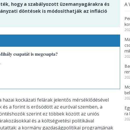
ték, hogy a szabályozott üzemanyagárakra és
A 
nyzati döntések is módosíthatják az infláció
Per
ko
202
Ma
cs
mi
Mihály csapatát is megcsapta?
202
.
Ba
re
202
Mo
be
202
a hazai kockázati felárak jelentős mérséklődésével
és a forint is erősödött az euróval szemben, a
Eg
öntéshozók szerint ez többek között az uniós
ra 
202
rakozásokkal és a költségvetési politikával
utattak: a kormány gazdaságpolitikai programjának