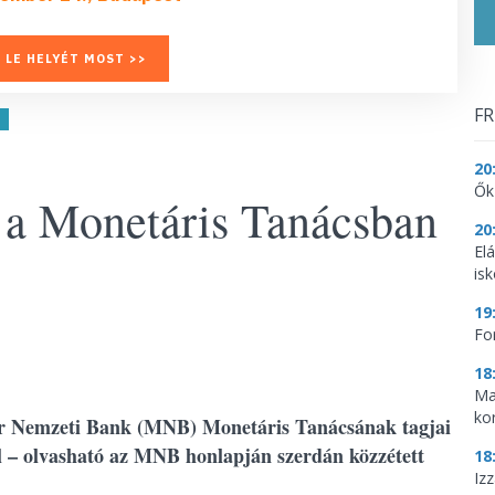
 LE HELYÉT MOST >>
FR
20
Ők
 a Monetáris Tanácsban
20
El
is
19
Fo
18
Ma
ko
yar Nemzeti Bank (MNB) Monetáris Tanácsának tagjai
ól – olvasható az MNB honlapján szerdán közzétett
18
Iz