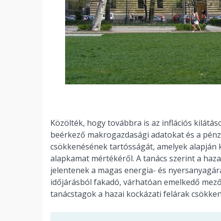
Közölték, hogy továbbra is az inflációs kilát
beérkező makrogazdasági adatokat és a pénzüg
csökkenésének tartósságát, amelyek alapján 
alapkamat mértékéről. A tanács szerint a hazai
jelentenek a magas energia- és nyersanyagára
időjárásból fakadó, várhatóan emelkedő mezőg
tanácstagok a hazai kockázati felárak csökken