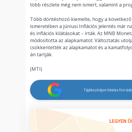
több részlete még nem ismert, valamint a pro
Több döntéshozó kiemelte, hogy a következő
ismeretében a júniusi Inflációs jelentés már
és inflációs kilátásokat – írták. Az MNB Mone
módosította az alapkamatot. Változtatás utolj
csökkentették az alapkamatot és a kamatfolyo
án tartják.
(MTI)
Tájékozódjon hiteles forrásbó
LEGYEN Ö