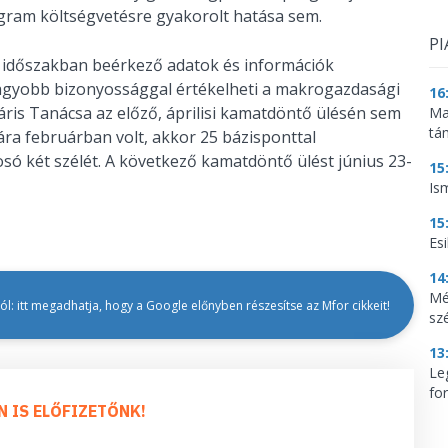
gram költségvetésre gyakorolt hatása sem.
PI
 időszakban beérkező adatok és információk
 nagyobb bizonyossággal értékelheti a makrogazdasági
16
táris Tanácsa az előző, áprilisi kamatdöntő ülésén sem
Ma
tá
ára februárban volt, akkor 25 bázisponttal
só két szélét. A következő kamatdöntő ülést június 23-
15
Is
15
Es
14
Mé
l: itt megadhatja, hogy a Google előnyben részesítse az Mfor cikkeit!
sz
13
Le
for
N IS ELŐFIZETŐNK!