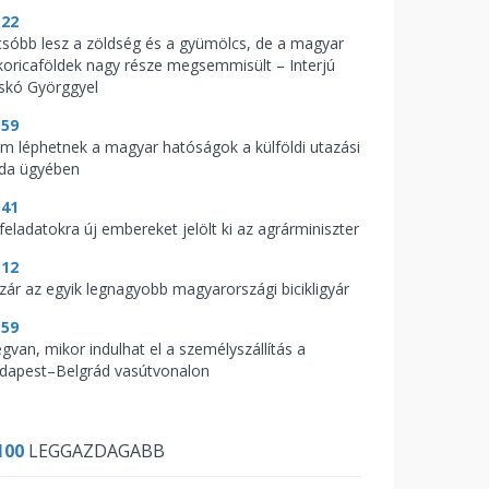
:22
csóbb lesz a zöldség és a gyümölcs, de a magyar
koricaföldek nagy része megsemmisült – Interjú
skó Györggyel
:59
m léphetnek a magyar hatóságok a külföldi utazási
oda ügyében
:41
feladatokra új embereket jelölt ki az agrárminiszter
:12
zár az egyik legnagyobb magyarországi bicikligyár
:59
gvan, mikor indulhat el a személyszállítás a
dapest–Belgrád vasútvonalon
100
LEGGAZDAGABB