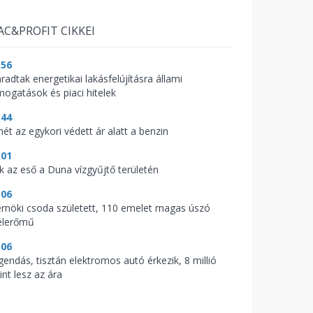
AC&PROFIT CIKKEI
:56
radtak energetikai lakásfelújításra állami
mogatások és piaci hitelek
:44
mét az egykori védett ár alatt a benzin
:01
ik az eső a Duna vízgyűjtő területén
:06
rnöki csoda született, 110 emelet magas úszó
élerőmű
:06
gendás, tisztán elektromos autó érkezik, 8 millió
int lesz az ára