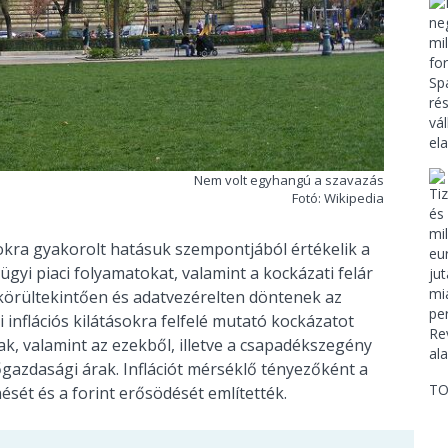
Nem volt egyhangú a szavazás
Fotó: Wikipedia
ásokra gyakorolt hatásuk szempontjából értékelik a
yi piaci folyamatokat, valamint a kockázati felár
körültekintően és adatvezérelten döntenek az
 inflációs kilátásokra felfelé mutató kockázatot
k, valamint az ezekből, illetve a csapadékszegény
azdasági árak. Inflációt mérséklő tényezőként a
TO
ését és a forint erősödését említették.