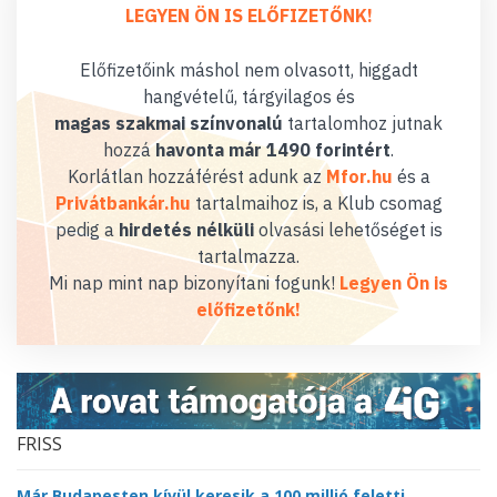
LEGYEN ÖN IS ELŐFIZETŐNK!
Előfizetőink máshol nem olvasott, higgadt
hangvételű, tárgyilagos és
magas szakmai színvonalú
tartalomhoz jutnak
hozzá
havonta már 1490 forintért
.
Korlátlan hozzáférést adunk az
Mfor.hu
és a
Privátbankár.hu
tartalmaihoz is, a Klub csomag
pedig a
hirdetés nélküli
olvasási lehetőséget is
tartalmazza.
Mi nap mint nap bizonyítani fogunk!
Legyen Ön is
előfizetőnk!
FRISS
Már Budapesten kívül keresik a 100 millió feletti