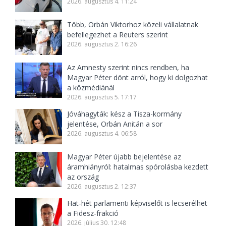
2026. augusztus 4. 11:24
Több, Orbán Viktorhoz közeli vállalatnak
befellegezhet a Reuters szerint
2026. augusztus 2. 16:26
Az Amnesty szerint nincs rendben, ha
Magyar Péter dönt arról, hogy ki dolgozhat
a közmédiánál
2026. augusztus 5. 17:17
Jóváhagyták: kész a Tisza-kormány
jelentése, Orbán Anitán a sor
2026. augusztus 4. 06:58
Magyar Péter újabb bejelentése az
áramhiányról: hatalmas spórolásba kezdett
az ország
2026. augusztus 2. 12:37
Hat-hét parlamenti képviselőt is lecserélhet
a Fidesz-frakció
2026. július 30. 12:48