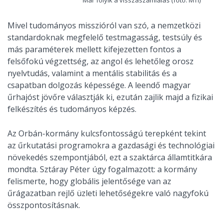
Mivel tudományos misszióról van szó, a nemzetközi
standardoknak megfelelő testmagasság, testsúly és
más paraméterek mellett kifejezetten fontos a
felsőfokú végzettség, az angol és lehetőleg orosz
nyelvtudás, valamint a mentális stabilitás és a
csapatban dolgozás képessége. A leendő magyar
űrhajóst jövőre választják ki, ezután zajlik majd a fizikai
felkészítés és tudományos képzés.
Az Orbán-kormány kulcsfontosságú terepként tekint
az űrkutatási programokra a gazdasági és technológiai
növekedés szempontjából, ezt a szaktárca államtitkára
mondta. Sztáray Péter úgy fogalmazott: a kormány
felismerte, hogy globális jelentősége van az
űrágazatban rejlő üzleti lehetőségekre való nagyfokú
összpontosításnak.