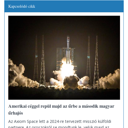
Kapcsolódó cikk
Amerikai céggel repül majd az űrbe a második magyar
űrhajós
Az Axiom Space lett a 2024-re tervezett misszió külföldi
partnere. Az oroszokról se mondtunk le, velük majd az