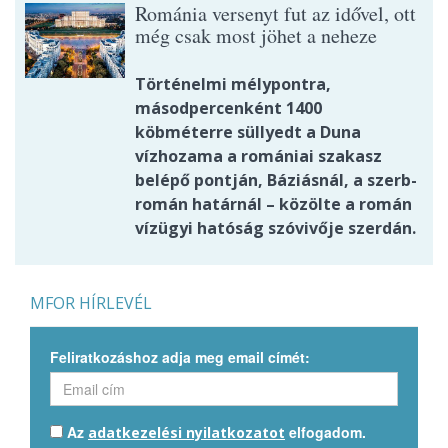
Románia versenyt fut az idővel, ott
még csak most jöhet a neheze
Történelmi mélypontra,
másodpercenként 1400
köbméterre süllyedt a Duna
vízhozama a romániai szakasz
belépő pontján, Báziásnál, a szerb-
román határnál – közölte a román
vízügyi hatóság szóvivője szerdán.
MFOR HÍRLEVÉL
Feliratkozáshoz adja meg email címét:
Az
elfogadom.
adatkezelési nyilatkozatot