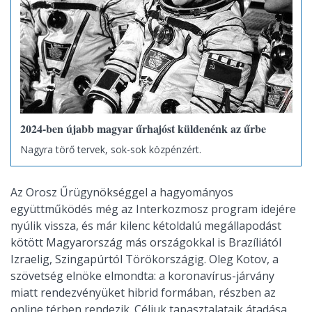
2024-ben újabb magyar űrhajóst küldenénk az űrbe
Nagyra törő tervek, sok-sok közpénzért.
Az Orosz Űrügynökséggel a hagyományos
együttműködés még az Interkozmosz program idejére
nyúlik vissza, és már kilenc kétoldalú megállapodást
kötött Magyarország más országokkal is Brazíliától
Izraelig, Szingapúrtól Törökországig. Oleg Kotov, a
szövetség elnöke elmondta: a koronavírus-járvány
miatt rendezvényüket hibrid formában, részben az
online térben rendezik. Céljuk tapasztalataik átadása,