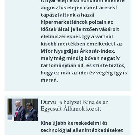
A nyár eleji első hőhullám ellenére
augusztus elején ismét áresést
tapasztaltunk a hazai
hipermarketláncok polcain az
idősek által jellemzően vásárolt
élelmiszereknél. Így a vártnál
kisebb mértékben emelkedett az
Mfor Nyugdíjas Árkosár-index,
mely még mindig bőven negatív
tartományban áll, és szinte biztos,
hogy ez már az idei év végéig így is
marad.
Durvul a helyzet Kína és az
Egyesült Államok között
Kína újabb kereskedelmi és
technológiai ellenintézkedéseket