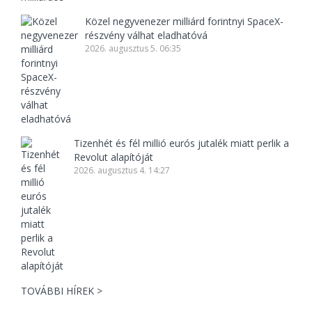
Közel negyvenezer milliárd forintnyi SpaceX-
részvény válhat eladhatóvá
2026. augusztus 5. 06:35
Tizenhét és fél millió eurós jutalék miatt perlik a
Revolut alapítóját
2026. augusztus 4. 14:27
TOVÁBBI HÍREK >