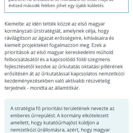
évtized második felében jöhet egy újabb küldetés.
Kiemelte: az idén tették közzé az első magyar
kormányzati űrstratégiát, amelynek célja, hogy
rávilágítson az ágazat erősségeire, kihívásaira és
kiemelt projekteket fogalmazzon meg. Ezek a
prioritások az első magyar kereskedelmi műhold
felbocsátásától és a kapcsolódó földi szegmens
fejlesztésétől kezdve az űrkutatás oktatási pillérének
erősítésén át az űrkutatással kapcsolatos nemzetközi
kezdeményezésekben való aktívabb részvételig
terjednek - mondta az államtitkár.
A stratégia fő prioritási területének nevezte az
emberes űrrepülést. A kormány elkötelezett
amellett, hogy kutatóűrhajóst küldjön a
nemzetközi űrállomásra, azért, hogy magyar