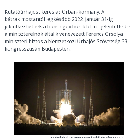
Kutatóűrhajóst keres az Orbán-kormány. A
bátrak mostantól legkésőbb 2022. január 31-ig
jelentkezhetnek a hunor.gov.hu oldalon - jelentette be
a miniszterelnök által kivenevezett Ferencz Orsolya
miniszteri biztos a Nemzetközi Űrhajós Szövetség 33.
kongresszusán Budapesten.
Már folyik a visszaszámlálás (fotó: MTI)