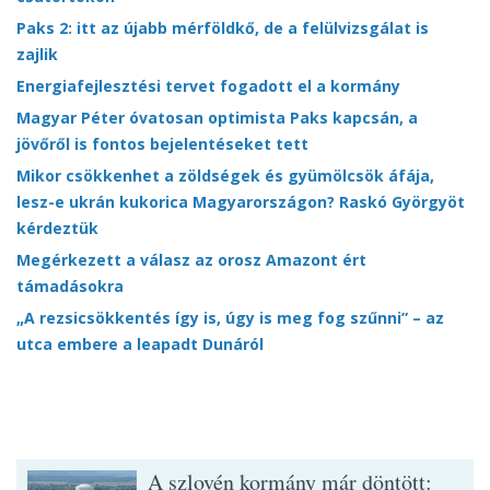
Paks 2: itt az újabb mérföldkő, de a felülvizsgálat is
zajlik
Energiafejlesztési tervet fogadott el a kormány
Magyar Péter óvatosan optimista Paks kapcsán, a
jövőről is fontos bejelentéseket tett
Mikor csökkenhet a zöldségek és gyümölcsök áfája,
lesz-e ukrán kukorica Magyarországon? Raskó Györgyöt
kérdeztük
Megérkezett a válasz az orosz Amazont ért
támadásokra
„A rezsicsökkentés így is, úgy is meg fog szűnni” – az
utca embere a leapadt Dunáról
A szlovén kormány már döntött: