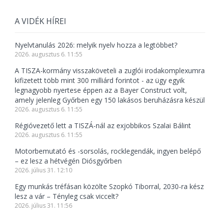
A VIDÉK HÍREI
Nyelvtanulás 2026: melyik nyelv hozza a legtöbbet?
2026. augusztus 6. 11:55
A TISZA-kormány visszaköveteli a zuglói irodakomplexumra
kifizetett több mint 300 milliárd forintot - az ügy egyik
legnagyobb nyertese éppen az a Bayer Construct volt,
amely jelenleg Győrben egy 150 lakásos beruházásra készül
2026. augusztus 6. 11:55
Régióvezető lett a TISZÁ-nál az exjobbikos Szalai Bálint
2026. augusztus 6. 11:55
Motorbemutató és -sorsolás, rocklegendák, ingyen belépő
– ez lesz a hétvégén Diósgyőrben
2026. július 31. 12:10
Egy munkás tréfásan közölte Szopkó Tiborral, 2030-ra kész
lesz a vár – Tényleg csak viccelt?
2026. július 31. 11:56