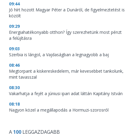
09:44
Jó hírt hozott Magyar Péter a Dunáról, de figyelmeztetést is
közölt
09:29
Energiahatékonyabb otthon? Így szerezhetünk most pénzt
a felújításra
09:03
Szerbia is lángol, a Vajdaságban a legnagyobb a baj
08:46
Megtorpant a kiskereskedelem, már kevesebbet tankolunk,
mint tavasszal
08:30
Vakarhatja a fejét a júniusi ipari adat láttán Kapitány István
08:18
Nagyon közel a megállapodás a Hormuzi-szorosról
A
100
LEGGAZDAGABB