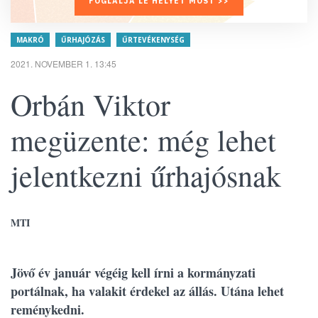
FOGLALJA LE HELYÉT MOST >>
MAKRÓ
ŰRHAJÓZÁS
ŰRTEVÉKENYSÉG
2021. NOVEMBER 1. 13:45
Orbán Viktor
megüzente: még lehet
jelentkezni űrhajósnak
MTI
Jövő év január végéig kell írni a kormányzati
portálnak, ha valakit érdekel az állás. Utána lehet
reménykedni.