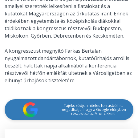
amellyel szeretnék lelkesíteni a fiatalokat és a
kutatókat Magyarországon az űrkutatás iránt. Ennek
érdekében egyetemista és középiskolás diákokkal
találkoznak a kongresszus résztvevői Budapesten,
Miskolcon, Győrben, Debrecenben és Kecskeméten.
A kongresszust megnyitó Farkas Bertalan
nyugalmazott dandártábornok, kutatóűrhajós arról is
beszélt: halottak napja alkalmából a konferencia
résztvevői hétfőn emlékfát ültetnek a Városligetben az
elhunyt űrhajósok tiszteletére.
Tájékozódjon hiteles forrásból: itt
megadhatja, hogy a Google előnyben
részesítse az Mfor cikkeit!