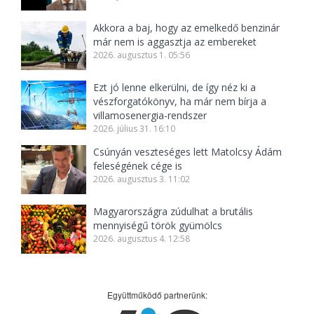
Akkora a baj, hogy az emelkedő benzinár
már nem is aggasztja az embereket
2026. augusztus 1. 05:56
Ezt jó lenne elkerülni, de így néz ki a
vészforgatókönyv, ha már nem bírja a
villamosenergia-rendszer
2026. július 31. 16:10
Csúnyán veszteséges lett Matolcsy Ádám
feleségének cége is
2026. augusztus 3. 11:02
Magyarországra zúdulhat a brutális
mennyiségű török gyümölcs
2026. augusztus 4. 12:58
Együttműködő partnerünk: