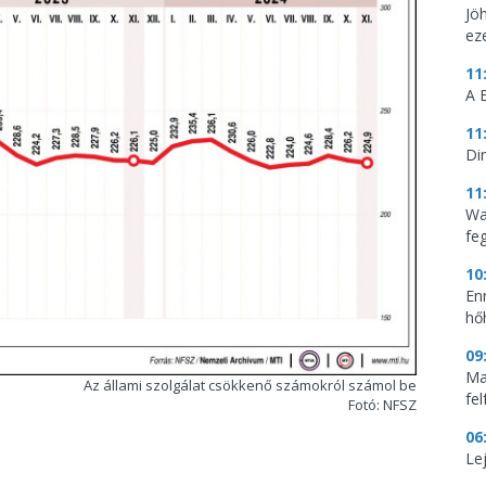
Jö
ez
11
A 
11
Di
11
Wa
feg
10
En
hő
09
Mag
Az állami szolgálat csökkenő számokról számol be
fe
Fotó: NFSZ
06
Le