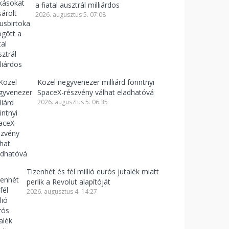
a fiatal ausztrál milliárdos
2026. augusztus 5. 07:08
Közel negyvenezer milliárd forintnyi
SpaceX-részvény válhat eladhatóvá
2026. augusztus 5. 06:35
Tizenhét és fél millió eurós jutalék miatt
perlik a Revolut alapítóját
2026. augusztus 4. 14:27