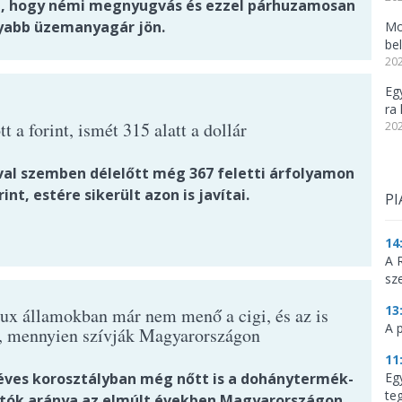
a, hogy némi megnyugvás és ezzel párhuzamosan
yabb üzemanyagár jön.
Mo
be
202
Eg
ra 
t a forint, ismét 315 alatt a dollár
202
val szemben délelőtt még 367 feletti árfolyamon
rint, estére sikerült azon is javítai.
PI
14
A 
sz
13
ux államokban már nem menő a cigi, és az is
A 
t, mennyien szívják Magyarországon
11
Eg
 éves korosztályban még nőtt is a dohánytermék-
te
tók aránya az elmúlt években Magyarországon,