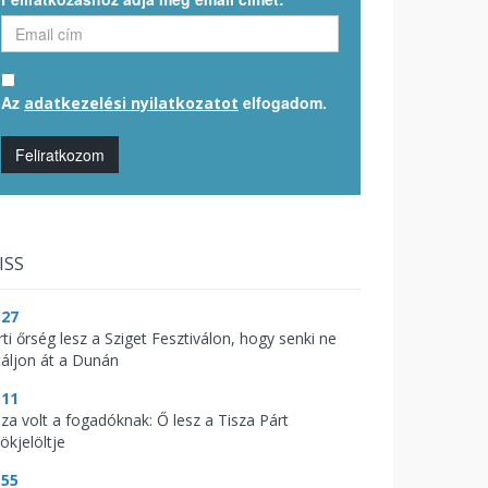
Az
elfogadom.
adatkezelési nyilatkozatot
Feliratkozom
ISS
:27
ti őrség lesz a Sziget Fesztiválon, hogy senki ne
táljon át a Dunán
:11
aza volt a fogadóknak: Ő lesz a Tisza Párt
ökjelöltje
:55