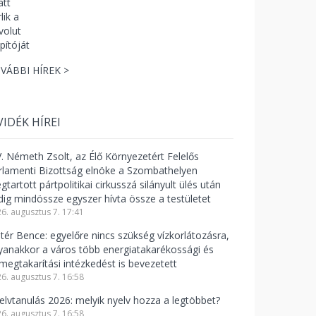
VÁBBI HÍREK >
VIDÉK HÍREI
V. Németh Zsolt, az Élő Környezetért Felelős
rlamenti Bizottság elnöke a Szombathelyen
tartott pártpolitikai cirkusszá silányult ülés után
dig mindössze egyszer hívta össze a testületet
6. augusztus 7. 17:41
ntér Bence: egyelőre nincs szükség vízkorlátozásra,
yanakkor a város több energiatakarékossági és
zmegtakarítási intézkedést is bevezetett
6. augusztus 7. 16:58
elvtanulás 2026: melyik nyelv hozza a legtöbbet?
6. augusztus 7. 16:58