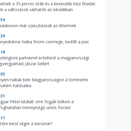
hetnek a 35 perces órák és a kevesebb házi feladat:
ek a változások várhatók az iskolákban
:59
Balatonon már sziesztáznak az éttermek
:39
nnyedráma: hiába finom csemege, bedőlt a piac
:18
shingtoni partnerrel erősítené a magyarországi
yvergyártást Jászai Gellért
:03
nyien haltak bele Magyarországon a történelmi
hullám hatásaiba
:31
yar Péter kitálalt: erre fogják költeni a
lfoghatatlan mennyiségű uniós forrást
:11
jtőre kerül végre a benzinár?