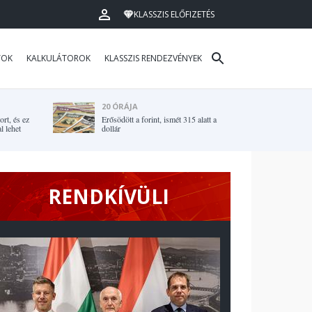
KLASSZIS ELŐFIZETÉS
TOK
KALKULÁTOROK
KLASSZIS RENDEZVÉNYEK
20 ÓRÁJA
rt, és ez
Erősödött a forint, ismét 315 alatt a
l lehet
dollár
RENDKÍVÜLI