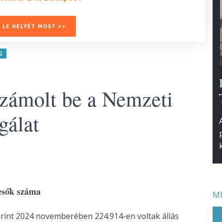
 LE HELYÉT MOST >>
G
 számolt be a Nemzeti
gálat
resők száma
MF
erint 2024 novemberében 224.914-en voltak állás