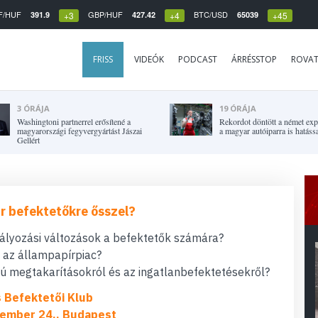
F/HUF
GBP/HUF
BTC/USD
391.9
427.42
65039
+3
+4
+45
FRISS
VIDEÓK
PODCAST
ÁRRÉSSTOP
ROVA
3 ÓRÁJA
19 ÓRÁJA
Washingtoni partnerrel erősítené a
Rekordot döntött a német expo
magyarországi fegyvergyártást Jászai
a magyar autóiparra is hatássa
Gellért
r befektetőkre ősszel?
bályozási változások a befektetők számára?
t az állampapírpiac?
 megtakarításokról és az ingatlanbefektetésekről?
s Befektetői Klub
ember 24., Budapest