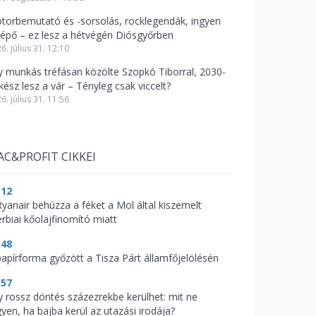
torbemutató és -sorsolás, rocklegendák, ingyen
lépő – ez lesz a hétvégén Diósgyőrben
6. július 31. 12:10
y munkás tréfásan közölte Szopkó Tiborral, 2030-
kész lesz a vár – Tényleg csak viccelt?
6. július 31. 11:56
AC&PROFIT CIKKEI
:12
Ryanair behúzza a féket a Mol által kiszemelt
erbiai kőolajfinomító miatt
:48
papírforma győzött a Tisza Párt államfőjelölésén
:57
y rossz döntés százezrekbe kerülhet: mit ne
gyen, ha bajba kerül az utazási irodája?