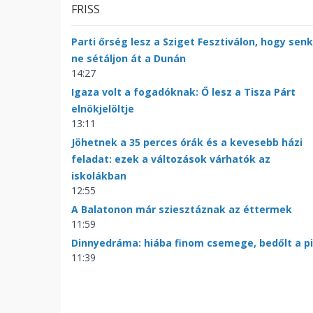
FRISS
Parti őrség lesz a Sziget Fesztiválon, hogy senk
ne sétáljon át a Dunán
14:27
Igaza volt a fogadóknak: Ő lesz a Tisza Párt
elnökjelöltje
13:11
Jöhetnek a 35 perces órák és a kevesebb házi
feladat: ezek a változások várhatók az
iskolákban
12:55
A Balatonon már sziesztáznak az éttermek
11:59
Dinnyedráma: hiába finom csemege, bedőlt a p
11:39