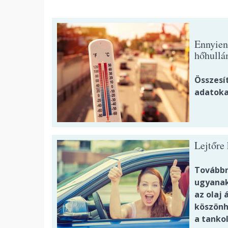
Ennyien
hőhullá
Összesí
adatoka
Lejtőre 
Továbbra
ugyanak
az olaj
köszönh
a tanko