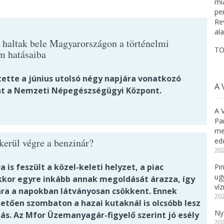
 haltak bele Magyarországon a történelmi
TO
m hatásaiba
tette a június utolsó négy napjára vonatkozó
A 
t a Nemzeti Népegészségügyi Központ.
A 
Pa
meg
ed
kerül végre a benzinár?
202
 is feszült a közel-keleti helyzet, a piac
Pi
ug
kor egyre inkább annak megoldását árazza, így
ví
 ára a napokban látványosan csökkent. Ennek
202
etően szombaton a hazai kutaknál is olcsóbb lesz
Ny
lás. Az Mfor Üzemanyagár-figyelő szerint jó esély
202