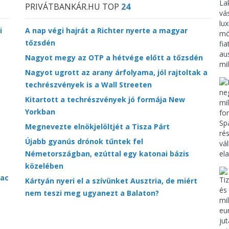
PRIVÁTBANKÁR.HU TOP
24
i
A nap végi hajrát a Richter nyerte a magyar
tőzsdén
Nagyot megy az OTP a hétvége előtt a tőzsdén
Nagyot ugrott az arany árfolyama, jól rajtoltak a
techrészvények is a Wall Streeten
Kitartott a techrészvények jó formája New
Yorkban
Megnevezte elnökjelöltjét a Tisza Párt
Újabb gyanús drónok tűntek fel
Németországban, ezúttal egy katonai bázis
közelében
iac
Kártyán nyeri el a szívünket Ausztria, de miért
nem teszi meg ugyanezt a Balaton?