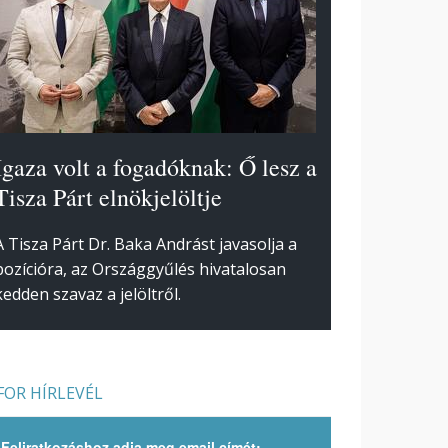
Igaza volt a fogadóknak: Ő lesz a
Tisza Párt elnökjelöltje
A Tisza Párt Dr. Baka Andrást javasolja a
pozícióra, az Országgyűlés hivatalosan
kedden szavaz a jelöltről.
OR HÍRLEVÉL
Feliratkozáshoz adja meg email címét: