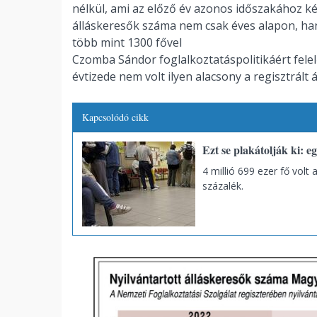
nélkül, ami az előző év azonos időszakához ké
álláskeresők száma nem csak éves alapon, ha
több mint 1300 fővel
Czomba Sándor foglalkoztatáspolitikáért felel
évtizede nem volt ilyen alacsony a regisztrál
Kapcsolódó cikk
Ezt se plakátolják ki: 
4 millió 699 ezer fő volt
százalék.