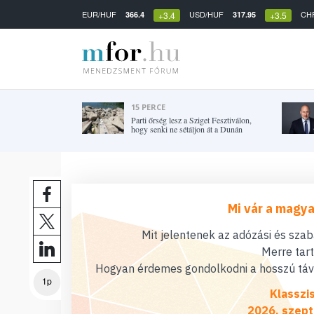
EUR/HUF
USD/HUF
CH
366.4
317.95
+3.4
+3.5
15 PERCE
Parti őrség lesz a Sziget Fesztiválon,
hogy senki ne sétáljon át a Dunán
Mi vár a magya
Mit jelentenek az adózási és sza
Merre tar
Hogyan érdemes gondolkodni a hosszú távú
1p
Klasszi
2026. szept