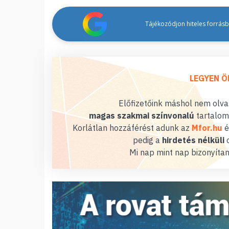
Tájékozódjon hiteles forrásbó
LEGYEN Ö
Előfizetőink máshol nem olvas
magas szakmai színvonalú
tartalom
Korlátlan hozzáférést adunk az
Mfor.hu
é
pedig a
hirdetés nélküli
o
Mi nap mint nap bizonyítan