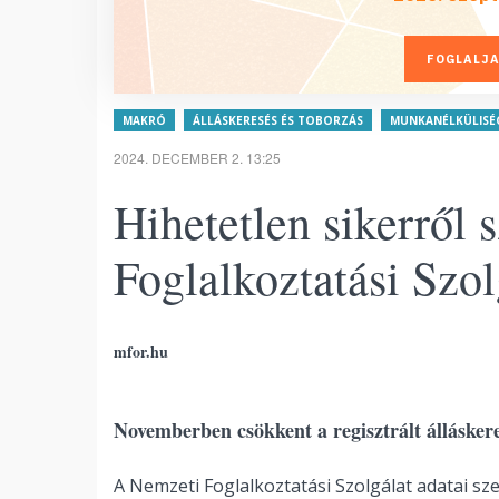
FOGLALJA
MAKRÓ
ÁLLÁSKERESÉS ÉS TOBORZÁS
MUNKANÉLKÜLISÉ
2024. DECEMBER 2. 13:25
Hihetetlen sikerről
Foglalkoztatási Szol
mfor.hu
Novemberben csökkent a regisztrált álláske
A Nemzeti Foglalkoztatási Szolgálat adatai sz