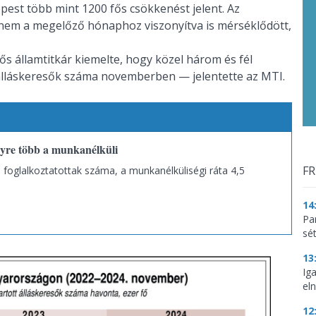
pest több mint 1200 fős csökkenést jelent. Az
nem a megelőző hónaphoz viszonyítva is mérséklődött,
ős államtitkár kiemelte, hogy közel három és fél
t álláskeresők száma novemberben — jelentette az MTI.
egyre több a munkanélküli
FR
 a foglalkoztatottak száma, a munkanélküliségi ráta 4,5
14
Par
sé
13
Ig
eln
12