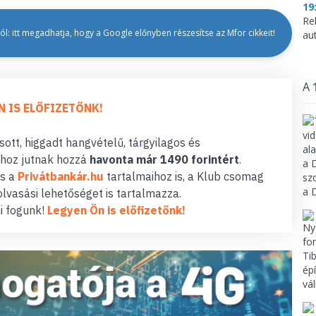
19
Re
l: itt megadhatja, hogy a Google előnyben részesítse az Mfor cikkeit!
aut
A
N IS ELŐFIZETŐNK!
ott, higgadt hangvételű, tárgyilagos és
hoz jutnak hozzá
havonta már 1490 forintért
.
s a
Privátbankár.hu
tartalmaihoz is, a Klub csomag
lvasási lehetőséget is tartalmazza.
i fogunk!
Legyen Ön is előfizetőnk!