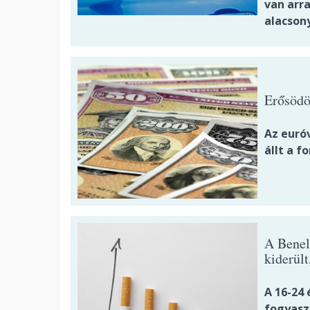
van arr
alacson
Erősödöt
Az euró
állt a fo
A Benel
kiderül
A 16-24
fogyasz