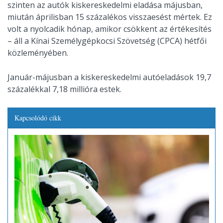
szinten az autók kiskereskedelmi eladása májusban,
miután áprilisban 15 százalékos visszaesést mértek. Ez
volt a nyolcadik hónap, amikor csökkent az értékesítés
– áll a Kínai Személygépkocsi Szövetség (CPCA) hétfői
közleményében.
Január-májusban a kiskereskedelmi autóeladások 19,7
százalékkal 7,18 millióra estek.
Kapcsolódó cikk