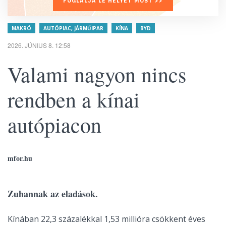
FOGLALJA LE HELYÉT MOST >>
MAKRÓ
AUTÓPIAC, JÁRMŰIPAR
KÍNA
BYD
2026. JÚNIUS 8. 12:58
Valami nagyon nincs
rendben a kínai
autópiacon
mfor.hu
Zuhannak az eladások.
Kínában 22,3 százalékkal 1,53 millióra csökkent éves