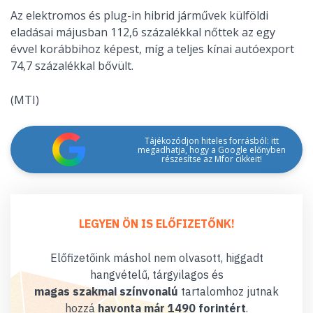
Az elektromos és plug-in hibrid járművek külföldi
eladásai májusban 112,6 százalékkal nőttek az egy
évvel korábbihoz képest, míg a teljes kínai autóexport
74,7 százalékkal bővült.
(MTI)
Tájékozódjon hiteles forrásból: itt
megadhatja, hogy a Google előnyben
részesítse az Mfor cikkeit!
LEGYEN ÖN IS ELŐFIZETŐNK!
Előfizetőink máshol nem olvasott, higgadt
hangvételű, tárgyilagos és
magas szakmai színvonalú
tartalomhoz jutnak
hozzá
havonta már 1490 forintért
.