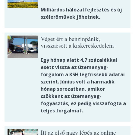
Milliárdos hálózatfejlesztés és új
szélerőművek jöhetnek.
Véget ért a benzinpánik,
visszaesett a kiskereskedelem
Egy hónap alatt 4,7 százalékkal
esett vissza az üzemanyag-
forgalom a KSH legfrissebb adatai
szerint. Június volt a harmadik
hónap sorozatban, amikor
csökkent az üzemanyag-
fogyasztás, ez pedig visszafogta a
teljes forgalmat.
Itt az első nagy lépés az online