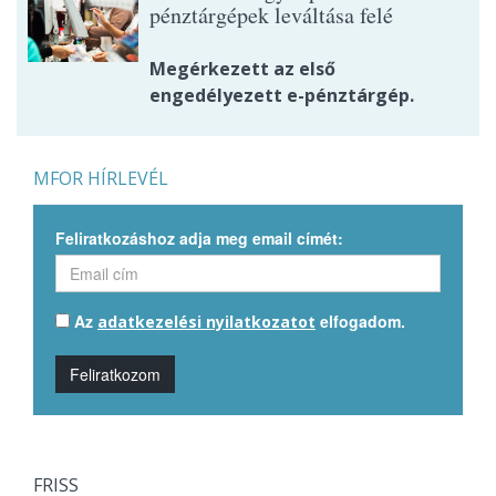
pénztárgépek leváltása felé
Megérkezett az első
engedélyezett e-pénztárgép.
MFOR HÍRLEVÉL
Feliratkozáshoz adja meg email címét:
Az
elfogadom.
adatkezelési nyilatkozatot
Feliratkozom
FRISS