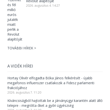
Revolut alapítóját
2026. augusztus 4. 14:27
TOVÁBBI HÍREK >
A VIDÉK HÍREI
Hortay Olivér elfogadta Bóka János felkérését - újabb
megafonos influenszer csatlakozik a Fidesz parlamenti
frakciójához
2026. augusztus 7. 11:20
Kíváncsiságból hajtottak be a járványügyi karantén alatt álló
telepre - megrótta őket a győri ügyészség