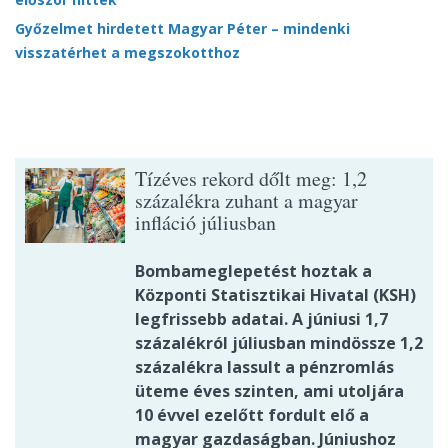
Győzelmet hirdetett Magyar Péter – mindenki
visszatérhet a megszokotthoz
Tízéves rekord dőlt meg: 1,2
százalékra zuhant a magyar
infláció júliusban
Bombameglepetést hoztak a
Központi Statisztikai Hivatal (KSH)
legfrissebb adatai. A júniusi 1,7
százalékról júliusban mindössze 1,2
százalékra lassult a pénzromlás
üteme éves szinten, ami utoljára
10 évvel ezelőtt fordult elő a
magyar gazdaságban. Júniushoz