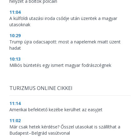
helyzet a boltok polcain
11:04
A külföldi utazási iroda csődje után üzentek a magyar
utasoknak
10:29
Trump újra odacsapott: most a napelemek miatt üzent
hadat
10:13
Milliós büntetés egy ismert magyar fodrászcégnek
TURIZMUS ONLINE CIKKEI
11:14
Amerikai befektető kezébe kerülhet az easyJet
11:02
Már csak hetek kérdése? Ősszel utasokat is szállíthat a
Budapest–Belgrád vasútvonal