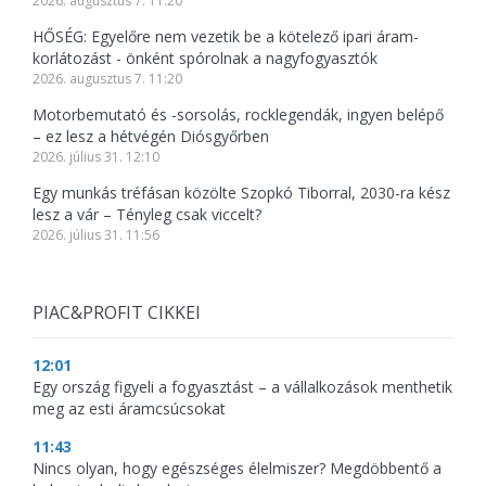
2026. augusztus 7. 11:20
HŐSÉG: Egyelőre nem vezetik be a kötelező ipari áram-
korlátozást - önként spórolnak a nagyfogyasztók
2026. augusztus 7. 11:20
Motorbemutató és -sorsolás, rocklegendák, ingyen belépő
– ez lesz a hétvégén Diósgyőrben
2026. július 31. 12:10
Egy munkás tréfásan közölte Szopkó Tiborral, 2030-ra kész
lesz a vár – Tényleg csak viccelt?
2026. július 31. 11:56
PIAC&PROFIT CIKKEI
12:01
Egy ország figyeli a fogyasztást – a vállalkozások menthetik
meg az esti áramcsúcsokat
11:43
Nincs olyan, hogy egészséges élelmiszer? Megdöbbentő a