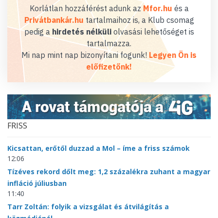
Korlátlan hozzáférést adunk az
Mfor.hu
és a
Privátbankár.hu
tartalmaihoz is, a Klub csomag
pedig a
hirdetés nélküli
olvasási lehetőséget is
tartalmazza.
Mi nap mint nap bizonyítani fogunk!
Legyen Ön is
előfizetőnk!
FRISS
Kicsattan, erőtől duzzad a Mol – íme a friss számok
12:06
Tízéves rekord dőlt meg: 1,2 százalékra zuhant a magyar
infláció júliusban
11:40
Tarr Zoltán: folyik a vizsgálat és átvilágítás a