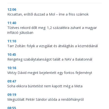
12:06
Kicsattan, erőtől duzzad a Mol – íme a friss számok
11:40
Tízéves rekord dőlt meg: 1,2 százalékra zuhant a magyar
infláció júliusban
11:10
Tarr Zoltán: folyik a vizsgálat és átvilágítás a közmédiánál
10:45
Rengeteg szabálytalanságot talált a NAV a Balatonnál
10:16
Vitézy Dávid megint bejelentett egy fontos fejleményt
09:47
Soha ekkora büntetést nem kapott még a Meta
09:19
Megszólalt Pintér Sándor utóda a rendőrhiányról
08:55