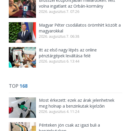
Brüsszel központjában milliárdokért vett
volna ingatlant az Orbán-kormány
2026. augusztus 7. 07:26
Magyar Péter csodálatos örömhírt közölt a
magyarokkal
2026. augusztus 7. 06:38
Itt az első nagy lépés az online
pénztárgépek leváltása felé
2026. augusztus 6. 13:44
TOP
168
Most érkezett: ezek az árak jelenhetnek
meg holnap a benzinkutak kijelzőin
2026. augusztus 4. 11:24
Pénteken jön csak az igazi buli a
benzinkutakon