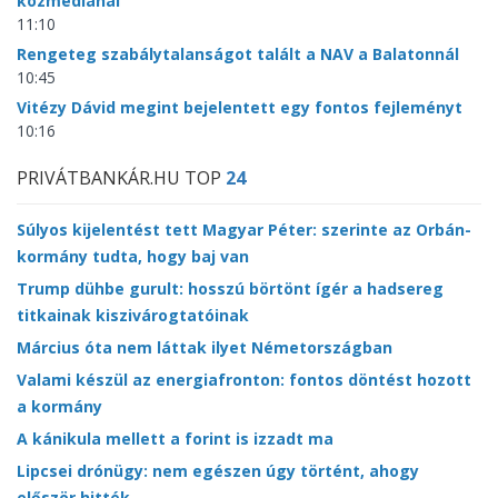
közmédiánál
11:10
Rengeteg szabálytalanságot talált a NAV a Balatonnál
10:45
Vitézy Dávid megint bejelentett egy fontos fejleményt
10:16
PRIVÁTBANKÁR.HU TOP
24
Súlyos kijelentést tett Magyar Péter: szerinte az Orbán-
kormány tudta, hogy baj van
Trump dühbe gurult: hosszú börtönt ígér a hadsereg
titkainak kiszivárogtatóinak
Március óta nem láttak ilyet Németországban
Valami készül az energiafronton: fontos döntést hozott
a kormány
A kánikula mellett a forint is izzadt ma
Lipcsei drónügy: nem egészen úgy történt, ahogy
először hitték