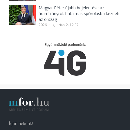
Magyar Péter újabb bejelentése az
áramhiányról: hatalmas spórolásba kezdett
az ország
2026. augusztus 2. 12:37
Együttműködő partnerünk:
Írjon nekünk!