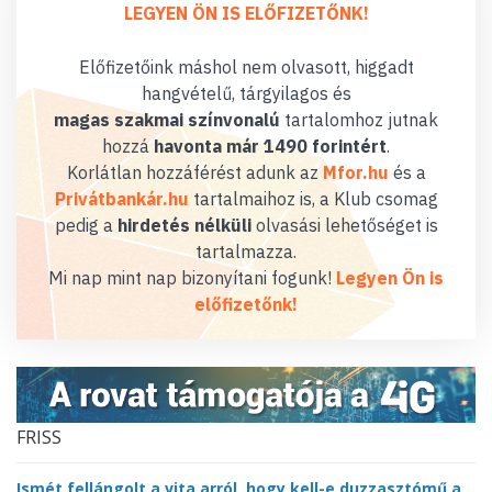
LEGYEN ÖN IS ELŐFIZETŐNK!
Előfizetőink máshol nem olvasott, higgadt
hangvételű, tárgyilagos és
magas szakmai színvonalú
tartalomhoz jutnak
hozzá
havonta már 1490 forintért
.
Korlátlan hozzáférést adunk az
Mfor.hu
és a
Privátbankár.hu
tartalmaihoz is, a Klub csomag
pedig a
hirdetés nélküli
olvasási lehetőséget is
tartalmazza.
Mi nap mint nap bizonyítani fogunk!
Legyen Ön is
előfizetőnk!
FRISS
Ismét fellángolt a vita arról, hogy kell-e duzzasztómű a