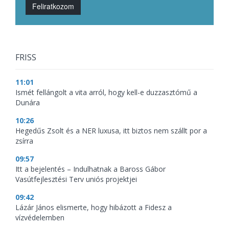
Feliratkozom
FRISS
11:01
Ismét fellángolt a vita arról, hogy kell-e duzzasztómű a
Dunára
10:26
Hegedűs Zsolt és a NER luxusa, itt biztos nem szállt por a
zsírra
09:57
Itt a bejelentés – Indulhatnak a Baross Gábor
Vasútfejlesztési Terv uniós projektjei
09:42
Lázár János elismerte, hogy hibázott a Fidesz a
vízvédelemben