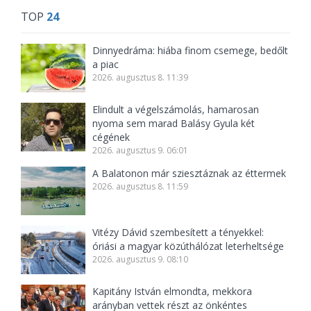
TOP
24
Dinnyedráma: hiába finom csemege, bedőlt
a piac
2026. augusztus 8. 11:39
Elindult a végelszámolás, hamarosan
nyoma sem marad Balásy Gyula két
cégének
2026. augusztus 9. 06:01
A Balatonon már sziesztáznak az éttermek
2026. augusztus 8. 11:59
Vitézy Dávid szembesített a tényekkel:
óriási a magyar közúthálózat leterheltsége
2026. augusztus 9. 08:10
Kapitány István elmondta, mekkora
arányban vettek részt az önkéntes