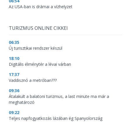
06:54
Az USA-ban is drámai a vízhelyzet
TURIZMUS ONLINE CIKKEI
06:35
Új turisztikai rendszer készül
18:10
Digitális élménytér a lévai várban
17:37
Vaddisznó a metróban???
09:36
Átalakult a balatoni turizmus, a last minute ma már a
meghatározó
09:22
Teljes napfogyatkozás lázában ég Spanyolország