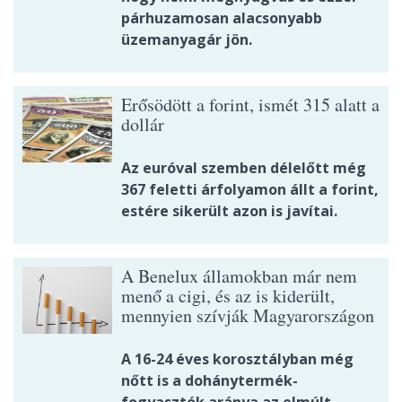
párhuzamosan alacsonyabb
üzemanyagár jön.
Erősödött a forint, ismét 315 alatt a
dollár
Az euróval szemben délelőtt még
367 feletti árfolyamon állt a forint,
estére sikerült azon is javítai.
A Benelux államokban már nem
menő a cigi, és az is kiderült,
mennyien szívják Magyarországon
A 16-24 éves korosztályban még
nőtt is a dohánytermék-