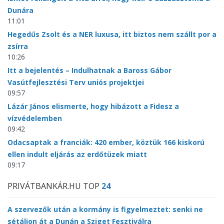
Dunára
11:01
Hegedűs Zsolt és a NER luxusa, itt biztos nem szállt por a
zsírra
10:26
Itt a bejelentés – Indulhatnak a Baross Gábor
Vasútfejlesztési Terv uniós projektjei
09:57
Lázár János elismerte, hogy hibázott a Fidesz a
vízvédelemben
09:42
Odacsaptak a franciák: 420 ember, köztük 166 kiskorú
ellen indult eljárás az erdőtüzek miatt
09:17
PRIVÁTBANKÁR.HU TOP
24
A szervezők után a kormány is figyelmeztet: senki ne
sétáljon át a Dunán a Sziget Fesztiválra