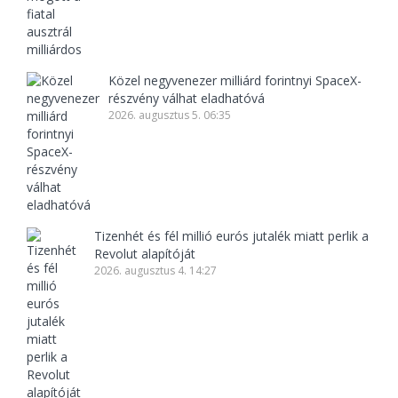
Közel negyvenezer milliárd forintnyi SpaceX-
részvény válhat eladhatóvá
2026. augusztus 5. 06:35
Tizenhét és fél millió eurós jutalék miatt perlik a
Revolut alapítóját
2026. augusztus 4. 14:27