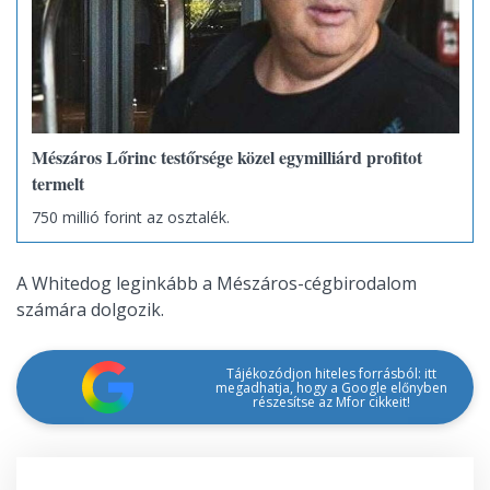
Mészáros Lőrinc testőrsége közel egymilliárd profitot
termelt
750 millió forint az osztalék.
A Whitedog leginkább a Mészáros-cégbirodalom
számára dolgozik.
Tájékozódjon hiteles forrásból: itt
megadhatja, hogy a Google előnyben
részesítse az Mfor cikkeit!