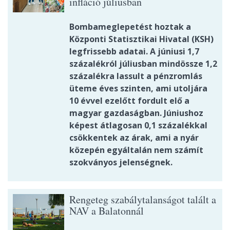
infláció júliusban
Bombameglepetést hoztak a
Központi Statisztikai Hivatal (KSH)
legfrissebb adatai. A júniusi 1,7
százalékról júliusban mindössze 1,2
százalékra lassult a pénzromlás
üteme éves szinten, ami utoljára
10 évvel ezelőtt fordult elő a
magyar gazdaságban. Júniushoz
képest átlagosan 0,1 százalékkal
csökkentek az árak, ami a nyár
közepén egyáltalán nem számít
szokványos jelenségnek.
Rengeteg szabálytalanságot talált a
NAV a Balatonnál