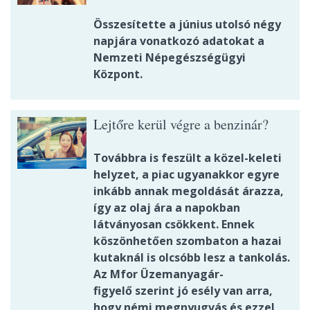
Összesítette a június utolsó négy
napjára vonatkozó adatokat a
Nemzeti Népegészségügyi
Központ.
Lejtőre kerül végre a benzinár?
Továbbra is feszült a közel-keleti
helyzet, a piac ugyanakkor egyre
inkább annak megoldását árazza,
így az olaj ára a napokban
látványosan csökkent. Ennek
köszönhetően szombaton a hazai
kutaknál is olcsóbb lesz a tankolás.
Az Mfor Üzemanyagár-
figyelő szerint jó esély van arra,
hogy némi megnyugvás és ezzel