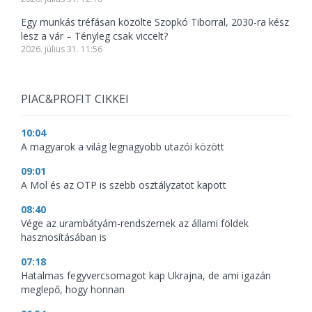
Egy munkás tréfásan közölte Szopkó Tiborral, 2030-ra kész
lesz a vár – Tényleg csak viccelt?
2026. július 31. 11:56
PIAC&PROFIT CIKKEI
10:04
A magyarok a világ legnagyobb utazói között
09:01
A Mol és az OTP is szebb osztályzatot kapott
08:40
Vége az urambátyám-rendszernek az állami földek
hasznosításában is
07:18
Hatalmas fegyvercsomagot kap Ukrajna, de ami igazán
meglepő, hogy honnan