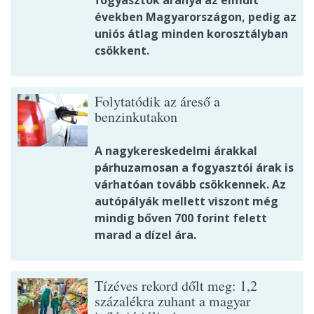
fogyasztók aránya az elmúlt
években Magyarországon, pedig az
uniós átlag minden korosztályban
csökkent.
Folytatódik az áreső a
benzinkutakon
A nagykereskedelmi árakkal
párhuzamosan a fogyasztói árak is
várhatóan tovább csökkennek. Az
autópályák mellett viszont még
mindig bőven 700 forint felett
marad a dízel ára.
Tízéves rekord dőlt meg: 1,2
százalékra zuhant a magyar