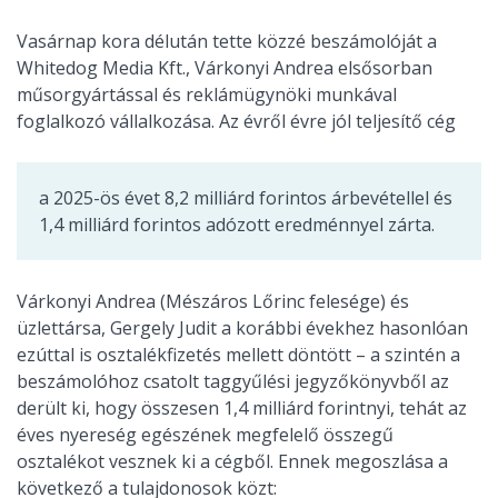
Vasárnap kora délután tette közzé beszámolóját a
Whitedog Media Kft., Várkonyi Andrea elsősorban
műsorgyártással és reklámügynöki munkával
foglalkozó vállalkozása. Az évről évre jól teljesítő cég
a 2025-ös évet 8,2 milliárd forintos árbevétellel és
1,4 milliárd forintos adózott eredménnyel zárta.
Várkonyi Andrea (Mészáros Lőrinc felesége) és
üzlettársa, Gergely Judit a korábbi évekhez hasonlóan
ezúttal is osztalékfizetés mellett döntött – a szintén a
beszámolóhoz csatolt taggyűlési jegyzőkönyvből az
derült ki, hogy összesen 1,4 milliárd forintnyi, tehát az
éves nyereség egészének megfelelő összegű
osztalékot vesznek ki a cégből. Ennek megoszlása a
következő a tulajdonosok közt: