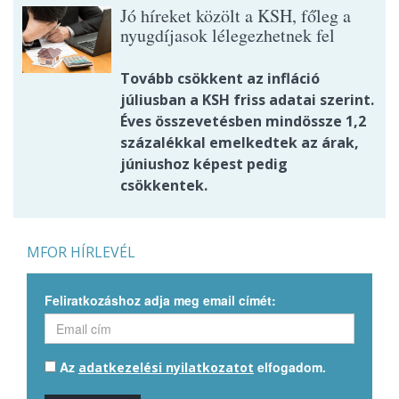
Jó híreket közölt a KSH, főleg a
nyugdíjasok lélegezhetnek fel
Tovább csökkent az infláció
júliusban a KSH friss adatai szerint.
Éves összevetésben mindössze 1,2
százalékkal emelkedtek az árak,
júniushoz képest pedig
csökkentek.
MFOR HÍRLEVÉL
Feliratkozáshoz adja meg email címét:
Az
elfogadom.
adatkezelési nyilatkozatot