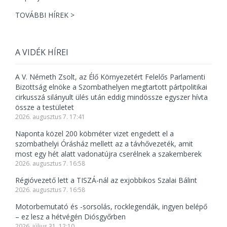
TOVÁBBI HÍREK >
A VIDÉK HÍREI
A V. Németh Zsolt, az Élő Környezetért Felelős Parlamenti
Bizottság elnöke a Szombathelyen megtartott pártpolitikai
cirkusszá silányult ülés után eddig mindössze egyszer hívta
össze a testületet
2026. augusztus 7. 17:41
Naponta közel 200 köbméter vizet engedett el a
szombathelyi Órásház mellett az a távhővezeték, amit
most egy hét alatt vadonatújra cserélnek a szakemberek
2026. augusztus 7. 16:58
Régióvezető lett a TISZÁ-nál az exjobbikos Szalai Bálint
2026. augusztus 7. 16:58
Motorbemutató és -sorsolás, rocklegendák, ingyen belépő
– ez lesz a hétvégén Diósgyőrben
2026. július 31. 12:10