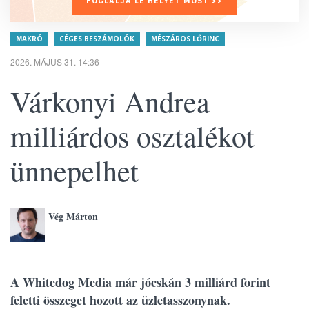
FOGLALJA LE HELYÉT MOST >>
MAKRÓ
CÉGES BESZÁMOLÓK
MÉSZÁROS LŐRINC
2026. MÁJUS 31. 14:36
Várkonyi Andrea
milliárdos osztalékot
ünnepelhet
Vég Márton
A Whitedog Media már jócskán 3 milliárd forint
feletti összeget hozott az üzletasszonynak.