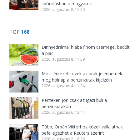
spórolásban a magyarok
2026. augusztus 8. 16:50
TOP
168
Dinnyedráma: hiába finom csemege, bedőlt
a piac
2026. augusztus 8. 11:39
Most érkezett: ezek az árak jelenhetnek
meg holnap a benzinkutak kijelzőin
2026. augusztus 4. 11:24
Pénteken jön csak az igazi buli a
benzinkutakon
2026. augusztus 6. 12:44
Több, Orbán Viktorhoz közeli vállalatnak
befellegezhet a Reuters szerint
2026. augusztus 2. 16:26