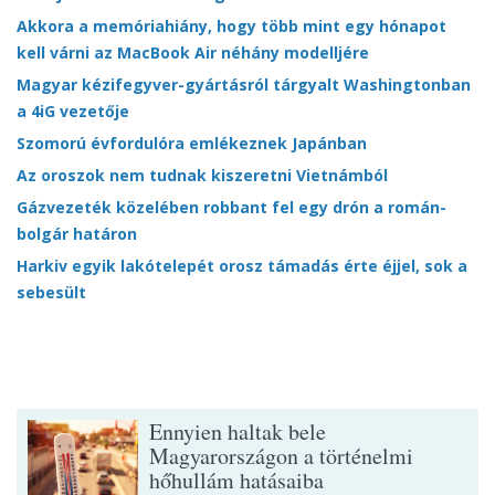
Akkora a memóriahiány, hogy több mint egy hónapot
kell várni az MacBook Air néhány modelljére
Magyar kézifegyver-gyártásról tárgyalt Washingtonban
a 4iG vezetője
Szomorú évfordulóra emlékeznek Japánban
Az oroszok nem tudnak kiszeretni Vietnámból
Gázvezeték közelében robbant fel egy drón a román-
bolgár határon
Harkiv egyik lakótelepét orosz támadás érte éjjel, sok a
sebesült
Ennyien haltak bele
Magyarországon a történelmi
hőhullám hatásaiba