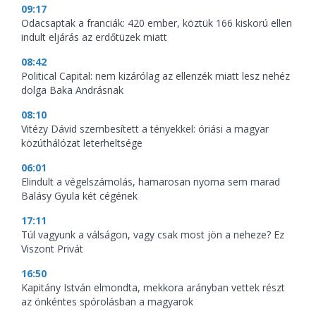
09:17
Odacsaptak a franciák: 420 ember, köztük 166 kiskorú ellen
indult eljárás az erdőtüzek miatt
08:42
Political Capital: nem kizárólag az ellenzék miatt lesz nehéz
dolga Baka Andrásnak
08:10
Vitézy Dávid szembesített a tényekkel: óriási a magyar
közúthálózat leterheltsége
06:01
Elindult a végelszámolás, hamarosan nyoma sem marad
Balásy Gyula két cégének
17:11
Túl vagyunk a válságon, vagy csak most jön a neheze? Ez
Viszont Privát
16:50
Kapitány István elmondta, mekkora arányban vettek részt
az önkéntes spórolásban a magyarok