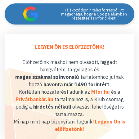
Tájékozódjon hiteles forrásból: itt
megadhatja, hogy a Google előnyben
részesítse az Mfor cikkeit!
LEGYEN ÖN IS ELŐFIZETŐNK!
Előfizetőink máshol nem olvasott, higgadt
hangvételű, tárgyilagos és
magas szakmai színvonalú
tartalomhoz jutnak
hozzá
havonta már 1490 forintért
.
Korlátlan hozzáférést adunk az
Mfor.hu
és a
Privátbankár.hu
tartalmaihoz is, a Klub csomag
pedig a
hirdetés nélküli
olvasási lehetőséget is
tartalmazza.
Mi nap mint nap bizonyítani fogunk!
Legyen Ön is
előfizetőnk!