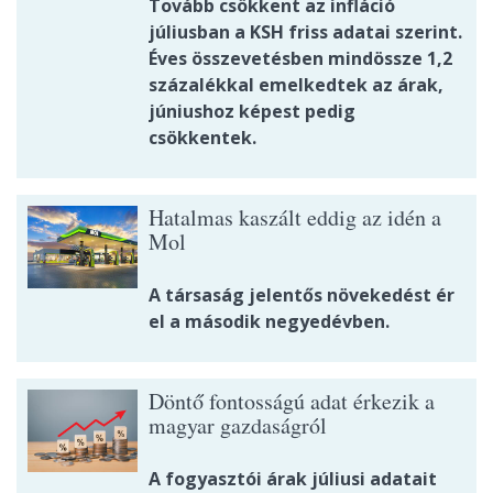
Tovább csökkent az infláció
júliusban a KSH friss adatai szerint.
Éves összevetésben mindössze 1,2
százalékkal emelkedtek az árak,
júniushoz képest pedig
csökkentek.
Hatalmas kaszált eddig az idén a
Mol
A társaság jelentős növekedést ér
el a második negyedévben.
Döntő fontosságú adat érkezik a
magyar gazdaságról
A fogyasztói árak júliusi adatait