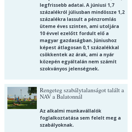
legfrissebb adatai. A júniusi 1,7
százalékról júliusban mindössze 1,2
százalékra lassult a pénzromlás
üteme éves szinten, ami utoljára
10 évvel ezelőtt fordult elő a
magyar gazdaságban. Júniushoz
képest átlagosan 0,1 százalékkal
csökkentek az árak, ami a nyár
közepén egyáltalán nem számít
szokványos jelenségnek.
Rengeteg szabálytalanságot talált a
NAV a Balatonnál
Az alkalmi munkavállalók
foglalkoztatása sem felelt meg a
szabályoknak.