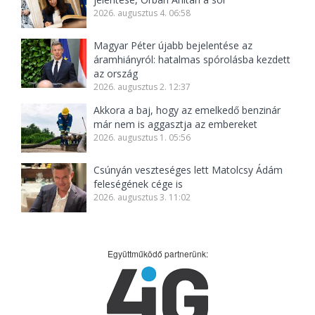
2026. augusztus 4. 06:58
Magyar Péter újabb bejelentése az
áramhiányról: hatalmas spórolásba kezdett
az ország
2026. augusztus 2. 12:37
Akkora a baj, hogy az emelkedő benzinár
már nem is aggasztja az embereket
2026. augusztus 1. 05:56
Csúnyán veszteséges lett Matolcsy Ádám
feleségének cége is
2026. augusztus 3. 11:02
Együttműködő partnerünk: