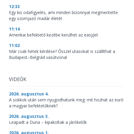
12:33
Egy kis odafigyelés, ami minden bizonnyal megmentette
egy szomjazó madár életét
11:14
Amerikai befektető kezébe kerülhet az easyJet
11:02
Már csak hetek kérdése? Ősszel utasokat is szállíthat a
Budapest–Belgrád vasútvonal
VIDEÓK
2026. augusztus 4.
A sokkok után sem nyugodhatunk meg: mit hozhat az euró
a magyar befektetőknek?
2026. augusztus 3.
Leapadt a Duna – kipakoltak a járókelők
2026. augusztus 1.