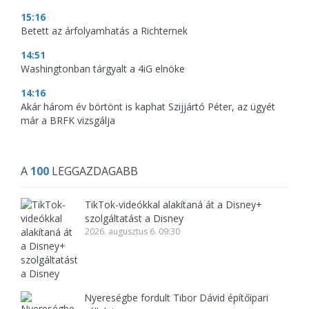
15:16
Betett az árfolyamhatás a Richternek
14:51
Washingtonban tárgyalt a 4iG elnöke
14:16
Akár három év börtönt is kaphat Szijjártó Péter, az ügyét
már a BRFK vizsgálja
A
100
LEGGAZDAGABB
TikTok-videókkal alakítaná át a Disney+
szolgáltatást a Disney
2026. augusztus 6. 09:30
Nyereségbe fordult Tibor Dávid építőipari