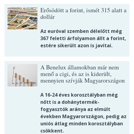
Erősödött a forint, ismét 315 alatt a
dollár
Az euróval szemben délelőtt még
367 feletti árfolyamon állt a forint,
estére sikerült azon is javítai.
A Benelux államokban már nem
menő a cigi, és az is kiderült,
mennyien szívják Magyarországon
A 16-24 éves korosztályban még
nőtt is a dohánytermék-
fogyasztók aránya az elmúlt
években Magyarországon, pedig az
uniós átlag minden korosztályban
csökkent.