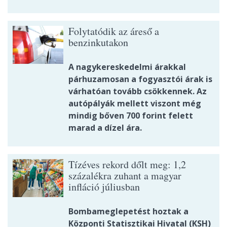
Folytatódik az áreső a
benzinkutakon
A nagykereskedelmi árakkal
párhuzamosan a fogyasztói árak is
várhatóan tovább csökkennek. Az
autópályák mellett viszont még
mindig bőven 700 forint felett
marad a dízel ára.
Tízéves rekord dőlt meg: 1,2
százalékra zuhant a magyar
infláció júliusban
Bombameglepetést hoztak a
Központi Statisztikai Hivatal (KSH)