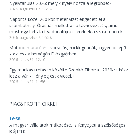
Nyelvtanulás 2026: melyik nyelv hozza a legtöbbet?
2026. augusztus 7. 16:58
Naponta közel 200 köbméter vizet engedett el a
szombathelyi Órásház mellett az a távhővezeték, amit
most egy hét alatt vadonatújra cserélnek a szakemberek
2026. augusztus 7. 16:58
Motorbemutató és -sorsolás, rocklegendák, ingyen belépő
– ez lesz a hétvégén Diósgyőrben
2026. július 31. 12:10
Egy munkás tréfásan közölte Szopkó Tiborral, 2030-ra kész
lesz a vár – Tényleg csak viccelt?
2026. július 31. 11:56
PIAC&PROFIT CIKKEI
16:58
A magyar vállalatok működését is fenyegeti a szélsőséges
időjárás