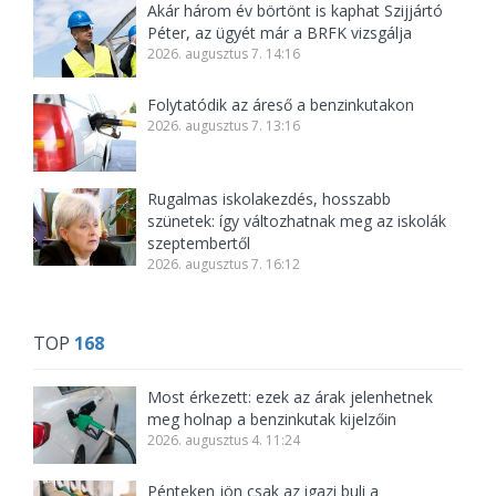
Akár három év börtönt is kaphat Szijjártó
Péter, az ügyét már a BRFK vizsgálja
2026. augusztus 7. 14:16
Folytatódik az áreső a benzinkutakon
2026. augusztus 7. 13:16
Rugalmas iskolakezdés, hosszabb
szünetek: így változhatnak meg az iskolák
szeptembertől
2026. augusztus 7. 16:12
TOP
168
Most érkezett: ezek az árak jelenhetnek
meg holnap a benzinkutak kijelzőin
2026. augusztus 4. 11:24
Pénteken jön csak az igazi buli a