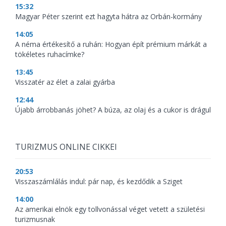
15:32
Magyar Péter szerint ezt hagyta hátra az Orbán-kormány
14:05
A néma értékesítő a ruhán: Hogyan épít prémium márkát a
tökéletes ruhacímke?
13:45
Visszatér az élet a zalai gyárba
12:44
Újabb árrobbanás jöhet? A búza, az olaj és a cukor is drágul
TURIZMUS ONLINE CIKKEI
20:53
Visszaszámlálás indul: pár nap, és kezdődik a Sziget
14:00
Az amerikai elnök egy tollvonással véget vetett a születési
turizmusnak