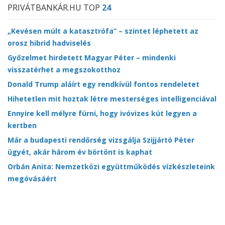
PRIVÁTBANKÁR.HU TOP
24
„Kevésen múlt a katasztrófa” – szintet léphetett az
orosz hibrid hadviselés
Győzelmet hirdetett Magyar Péter – mindenki
visszatérhet a megszokotthoz
Donald Trump aláírt egy rendkívül fontos rendeletet
Hihetetlen mit hoztak létre mesterséges intelligenciával
Ennyire kell mélyre fúrni, hogy ivóvizes kút legyen a
kertben
Már a budapesti rendőrség vizsgálja Szijjártó Péter
ügyét, akár három év börtönt is kaphat
Orbán Anita: Nemzetközi együttműködés vízkészleteink
megóvásáért