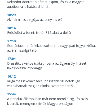
Rekordot döntött a német export, és ez a magyar
autóiparra is hatással lehet
18:29
Akinek nincs bingója, az annyit is ér?
18:14
Erősödött a forint, ismét 315 alatt a dollár
17:58
Romániában már lekapcsolhatja a nagy ipari fogyasztókat
az áramszolgáltató
17:04
Drasztikus változásokat hozna az Egyensúly Intézet
lakáspolitikai csomagja
16:12
Rugalmas iskolakezdés, hosszabb szünetek: így
változhatnak meg az iskolák szeptembertől
15:44
A Benelux államokban már nem menő a cigi, és az is
kiderült, mennyien szívják Magyarországon