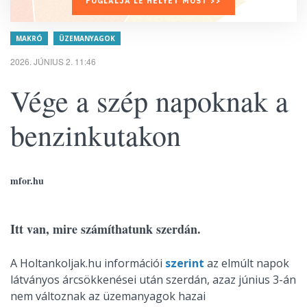
FOGLALJA LE HELYÉT MOST >>
MAKRÓ
ÜZEMANYAGOK
2026. JÚNIUS 2. 11:46
Vége a szép napoknak a
benzinkutakon
mfor.hu
Itt van, mire számíthatunk szerdán.
A Holtankoljak.hu információi
szerint
az elmúlt napok
látványos árcsökkenései után szerdán, azaz június 3-án
nem változnak az üzemanyagok hazai