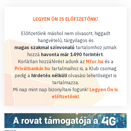
LEGYEN ÖN IS ELŐFIZETŐNK!
Előfizetőink máshol nem olvasott, higgadt
hangvételű, tárgyilagos és
magas szakmai színvonalú
tartalomhoz jutnak
hozzá
havonta már 1490 forintért
.
Korlátlan hozzáférést adunk az
Mfor.hu
és a
Privátbankár.hu
tartalmaihoz is, a Klub csomag
pedig a
hirdetés nélküli
olvasási lehetőséget is
tartalmazza.
Mi nap mint nap bizonyítani fogunk!
Legyen Ön is
előfizetőnk!