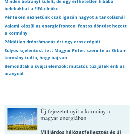
Minden botrányt túlélt, de egy érthetetlen hibába
belebukhat a FIFA elnöke
Pénteken nézhetünk csak igazán nagyot a tankolásnál
Valami készül az energiafronton: fontos döntést hozott
a kormány
Példátlan dróntámadás ért egy orosz régiót
Súlyos kijelentést tett Magyar Péter: szerinte az Orbán-
kormány tudta, hogy baj van
Bemondták a svájci elemzők: mutatós tűzijáték érik az
aranynál
Új fejezetet nyit a kormány a
magyar energiában
Milliárdos hálózatfejlesztés és új