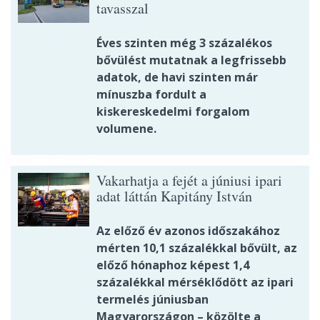
tavasszal
Éves szinten még 3 százalékos
bővülést mutatnak a legfrissebb
adatok, de havi szinten már
mínuszba fordult a
kiskereskedelmi forgalom
volumene.
Vakarhatja a fejét a júniusi ipari
adat láttán Kapitány István
Az előző év azonos időszakához
mérten 10,1 százalékkal bővült, az
előző hónaphoz képest 1,4
százalékkal mérséklődött az ipari
termelés júniusban
Magyarországon – közölte a