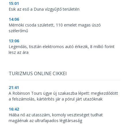
15:01
Esik az eső a Duna vízgyűjtő területén
14:06
Mérnöki csoda született, 110 emelet magas úszó
szélerőmű
13:06
Legendás, tisztán elektromos autó érkezik, 8 millió forint
lesz az ára
TURIZMUS ONLINE CIKKEI
21:41
A Robinson Tours ügye új szakaszba lépett: megkezdődött
a felszámolás, kártérítés jár a pórul járt utazóknak
16:42
Hiába nő az utasszám, komoly veszteséget tudhat
magáénak az ultrafapados légitársaság