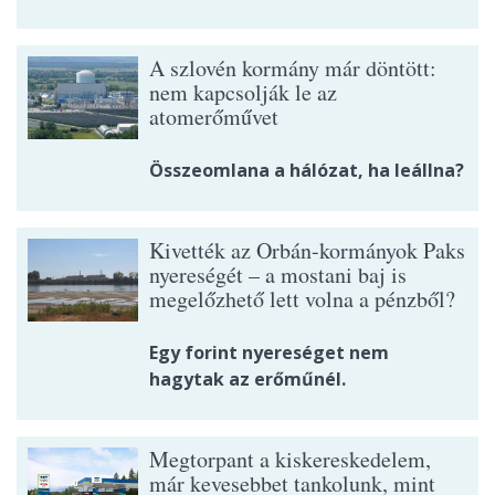
A szlovén kormány már döntött:
nem kapcsolják le az
atomerőművet
Összeomlana a hálózat, ha leállna?
Kivették az Orbán-kormányok Paks
nyereségét – a mostani baj is
megelőzhető lett volna a pénzből?
Egy forint nyereséget nem
hagytak az erőműnél.
Megtorpant a kiskereskedelem,
már kevesebbet tankolunk, mint