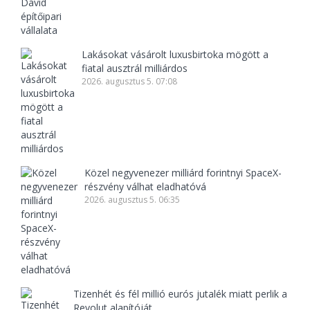
Lakásokat vásárolt luxusbirtoka mögött a
fiatal ausztrál milliárdos
2026. augusztus 5. 07:08
Közel negyvenezer milliárd forintnyi SpaceX-
részvény válhat eladhatóvá
2026. augusztus 5. 06:35
Tizenhét és fél millió eurós jutalék miatt perlik a
Revolut alapítóját