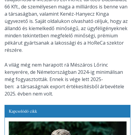
66 Kft., de személyesen maga a milliárdos is benne van
a társaságban, valamint Kenéz-Hanyecz Kinga
ügyvezető is. Saját oldalukon olvasható céljuk, hogy az
állandó és kiemelkedő minőségű, az ügyféligényeknek
minden tekintetben megfelelő minőségi, prémium
pékárut gyártsanak a lakossági és a HoReCa szektor
részére.
A világ még nem harapott rá Mészáros Lőrinc
kenyerére, de Németországban 2024-ig minimálisan
még fogyasztották. Ennek is vége lett 2025-
ben: a társaságnak export értékesítésből árbevétele
2025. évben nem volt.
Kapcsolódó cikk