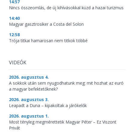
14:57
Nincs összeomlás, de új kihívásokkal küzd a hazai turizmus
14:40
Magyar gasztrosiker a Costa del Solon
12:58
Trója titkai hamarosan nem titkok többé
VIDEÓK
2026. augusztus 4.
A sokkok után sem nyugodhatunk meg: mit hozhat az euró
a magyar befektetőknek?
2026. augusztus 3.
Leapadt a Duna – kipakoltak a járókelők
2026. augusztus 1.
Most tényleg megmérettetik Magyar Péter – Ez Viszont
Privát