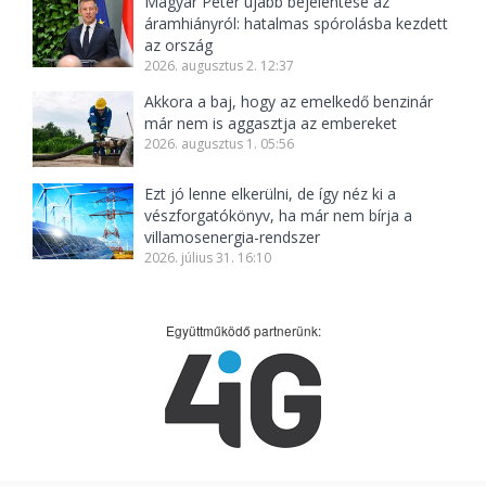
Magyar Péter újabb bejelentése az
áramhiányról: hatalmas spórolásba kezdett
az ország
2026. augusztus 2. 12:37
Akkora a baj, hogy az emelkedő benzinár
már nem is aggasztja az embereket
2026. augusztus 1. 05:56
Ezt jó lenne elkerülni, de így néz ki a
vészforgatókönyv, ha már nem bírja a
villamosenergia-rendszer
2026. július 31. 16:10
Együttműködő partnerünk: