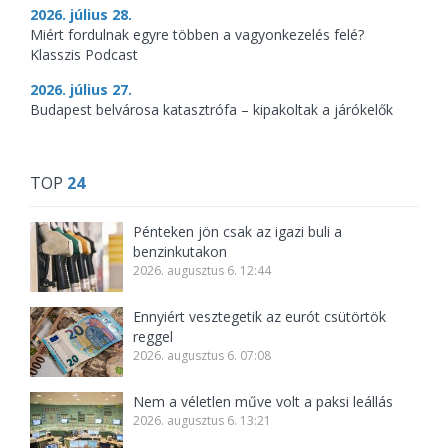
2026. július 28.
Miért fordulnak egyre többen a vagyonkezelés felé?
Klasszis Podcast
2026. július 27.
Budapest belvárosa katasztrófa – kipakoltak a járókelők
TOP
24
Pénteken jön csak az igazi buli a
benzinkutakon
2026. augusztus 6. 12:44
Ennyiért vesztegetik az eurót csütörtök
reggel
2026. augusztus 6. 07:08
Nem a véletlen műve volt a paksi leállás
2026. augusztus 6. 13:21