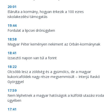
20:01
Elárulta a kormány, hogyan érkezik a 100 ezres
iskolakezdési támogatás
19:44
Fordulat a lipcsei drónügyben
18:58
Magyar Péter keményen nekiment az Orbán-kormánynak
18:41
Izzasztó napon van túl a forint
18:22
Olcsóbb lesz a zöldség és a gyümölcs, de a magyar
kukoricaföldek nagy része megsemmisült – Interjú Raskó
Györggyel
17:59
Nem léphetnek a magyar hatóságok a külföldi utazási iroda
ügyében
17:41