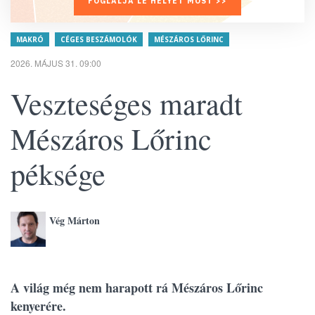
FOGLALJA LE HELYÉT MOST >>
MAKRÓ
CÉGES BESZÁMOLÓK
MÉSZÁROS LŐRINC
2026. MÁJUS 31. 09:00
Veszteséges maradt
Mészáros Lőrinc
péksége
Vég Márton
A világ még nem harapott rá Mészáros Lőrinc
kenyerére.