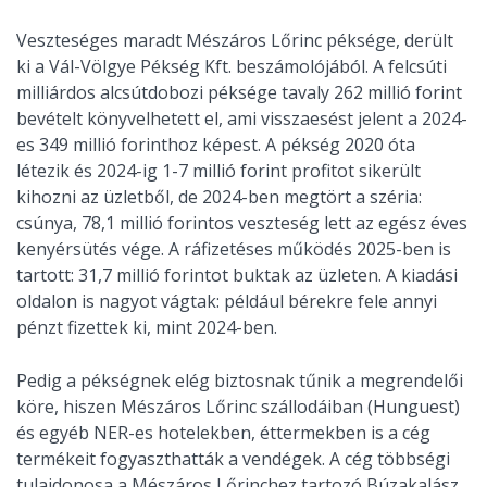
Veszteséges maradt Mészáros Lőrinc péksége, derült
ki a Vál-Völgye Pékség Kft. beszámolójából. A felcsúti
milliárdos alcsútdobozi péksége tavaly 262 millió forint
bevételt könyvelhetett el, ami visszaesést jelent a 2024-
es 349 millió forinthoz képest. A pékség 2020 óta
létezik és 2024-ig 1-7 millió forint profitot sikerült
kihozni az üzletből, de 2024-ben megtört a széria:
csúnya, 78,1 millió forintos veszteség lett az egész éves
kenyérsütés vége. A ráfizetéses működés 2025-ben is
tartott: 31,7 millió forintot buktak az üzleten. A kiadási
oldalon is nagyot vágtak: például bérekre fele annyi
pénzt fizettek ki, mint 2024-ben.
Pedig a pékségnek elég biztosnak tűnik a megrendelői
köre, hiszen Mészáros Lőrinc szállodáiban (Hunguest)
és egyéb NER-es hotelekben, éttermekben is a cég
termékeit fogyaszthatták a vendégek. A cég többségi
tulajdonosa a Mészáros Lőrinchez tartozó Búzakalász