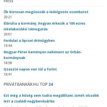
FRISS
Ők biztosan megússzák a ledolgozós szombatot
20:21
Elárulta a kormány, hogyan érkezik a 100 ezres
iskolakezdési támogatás
20:01
Fordulat a lipcsei drónügyben
19:44
Magyar Péter keményen nekiment az Orbán-
kormánynak
18:58
Izzasztó napon van túl a forint
18:41
PRIVÁTBANKÁR.HU TOP
24
Ezt még a hőség sem tudta megállítani: ismét olcsóbb
lett a családi nagybevásárlás