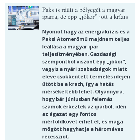
Paks is ráüti a bélyegét a magyar
iparra, de épp „jókor” jött a krízis
Nyomot hagy az energiakrízis és a
Paksi Atomerőmű majdnem teljes
leállása a magyar ipar
teljesítményében. Gazdasági
szempontból viszont épp „jókor”,
vagyis a nyári szabadságok miatt
eleve csökkentett termelés idején
ütött be a krach, így a hatás
mérsékeltebb lehet. Olyannyira,
hogy bár júniusban felemás
számok érkeztek az iparból, idén
az ágazat egy fontos
mérföldkövet érhet el, és maga
mögött hagyhatja a hároméves
recessziót.