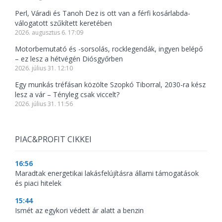
Perl, Váradi és Tanoh Dez is ott van a férfi kosárlabda-
válogatott szűkített keretében
2026. augusztus 6. 17:09
Motorbemutató és -sorsolás, rocklegendák, ingyen belépő
– ez lesz a hétvégén Diósgyőrben
2026. július 31. 12:10
Egy munkás tréfásan közölte Szopkó Tiborral, 2030-ra kész
lesz a vár – Tényleg csak viccelt?
2026. július 31. 11:56
PIAC&PROFIT CIKKEI
16:56
Maradtak energetikai lakásfelújításra állami támogatások
és piaci hitelek
15:44
Ismét az egykori védett ár alatt a benzin