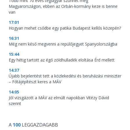
Több mint 70 éves téglagyár szűnhet meg
Magyarországon, ebben az Orbán-kormány keze is benne
van
17:01
Hogyan mehet csődbe egy patika Budapest kellős közepén?
16:31
Még nem késő megvenni a repülőjegyet Spanyolországba
15:44
Egy hétig tartott az égő zöldhulladék eloltása Érd mellett
14:37
Újabb bejelentést tett a közlekedési és beruházási miniszter
– Főtájépítészt keres a MÁV
14:05
Jól vizsgázott a MÁV az elmúlt napokban Vitézy Dávid
szerint
A
100
LEGGAZDAGABB