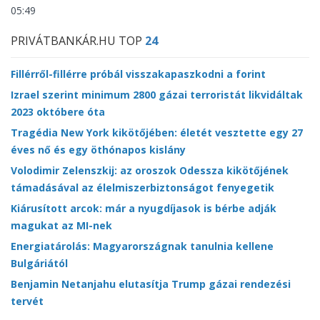
05:49
PRIVÁTBANKÁR.HU TOP
24
Fillérről-fillérre próbál visszakapaszkodni a forint
Izrael szerint minimum 2800 gázai terroristát likvidáltak
2023 októbere óta
Tragédia New York kikötőjében: életét vesztette egy 27
éves nő és egy öthónapos kislány
Volodimir Zelenszkij: az oroszok Odessza kikötőjének
támadásával az élelmiszerbiztonságot fenyegetik
Kiárusított arcok: már a nyugdíjasok is bérbe adják
magukat az MI-nek
Energiatárolás: Magyarországnak tanulnia kellene
Bulgáriától
Benjamin Netanjahu elutasítja Trump gázai rendezési
tervét