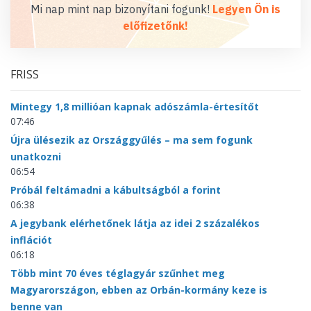
Mi nap mint nap bizonyítani fogunk!
Legyen Ön is
előfizetőnk!
FRISS
Mintegy 1,8 millióan kapnak adószámla-értesítőt
07:46
Újra ülésezik az Országgyűlés – ma sem fogunk
unatkozni
06:54
Próbál feltámadni a kábultságból a forint
06:38
A jegybank elérhetőnek látja az idei 2 százalékos
inflációt
06:18
Több mint 70 éves téglagyár szűnhet meg
Magyarországon, ebben az Orbán-kormány keze is
benne van