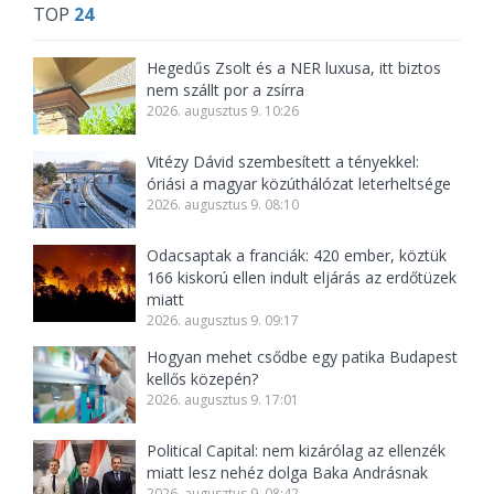
TOP
24
Hegedűs Zsolt és a NER luxusa, itt biztos
nem szállt por a zsírra
2026. augusztus 9. 10:26
Vitézy Dávid szembesített a tényekkel:
óriási a magyar közúthálózat leterheltsége
2026. augusztus 9. 08:10
Odacsaptak a franciák: 420 ember, köztük
166 kiskorú ellen indult eljárás az erdőtüzek
miatt
2026. augusztus 9. 09:17
Hogyan mehet csődbe egy patika Budapest
kellős közepén?
2026. augusztus 9. 17:01
Political Capital: nem kizárólag az ellenzék
miatt lesz nehéz dolga Baka Andrásnak
2026. augusztus 9. 08:42