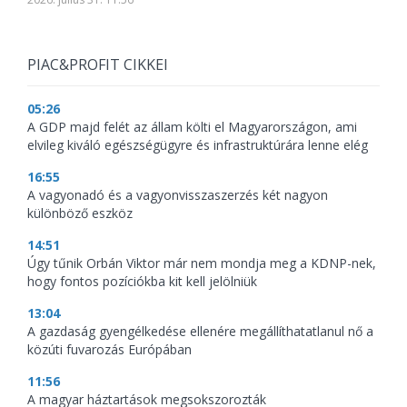
PIAC&PROFIT CIKKEI
05:26
A GDP majd felét az állam költi el Magyarországon, ami
elvileg kiváló egészségügyre és infrastruktúrára lenne elég
16:55
A vagyonadó és a vagyonvisszaszerzés két nagyon
különböző eszköz
14:51
Úgy tűnik Orbán Viktor már nem mondja meg a KDNP-nek,
hogy fontos pozíciókba kit kell jelölniük
13:04
A gazdaság gyengélkedése ellenére megállíthatatlanul nő a
közúti fuvarozás Európában
11:56
A magyar háztartások megsokszorozták