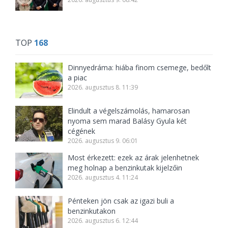
TOP
168
Dinnyedráma: hiába finom csemege, bedőlt
a piac
2026. augusztus 8. 11:39
Elindult a végelszámolás, hamarosan
nyoma sem marad Balásy Gyula két
cégének
2026. augusztus 9. 06:01
Most érkezett: ezek az árak jelenhetnek
meg holnap a benzinkutak kijelzőin
2026. augusztus 4. 11:24
Pénteken jön csak az igazi buli a
benzinkutakon
2026. augusztus 6. 12:44