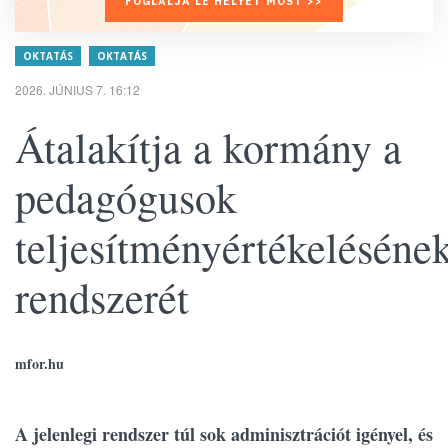
FOGLALJA LE HELYÉT MOST >>
OKTATÁS
OKTATÁS
2026. JÚNIUS 7. 16:12
Átalakítja a kormány a
pedagógusok
teljesítményértékeléséne
rendszerét
mfor.hu
A jelenlegi rendszer túl sok adminisztrációt igényel, és