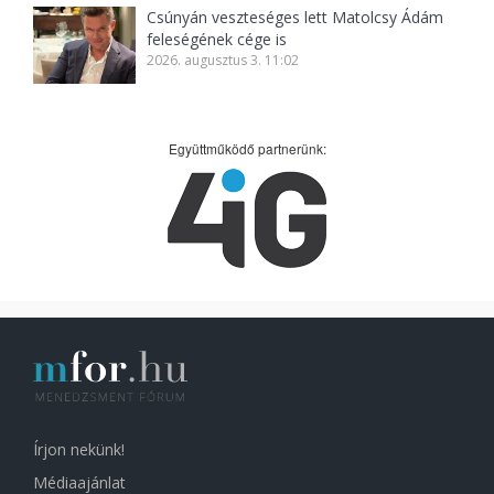
Csúnyán veszteséges lett Matolcsy Ádám
feleségének cége is
2026. augusztus 3. 11:02
Együttműködő partnerünk:
Írjon nekünk!
Médiaajánlat