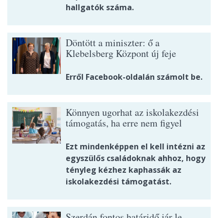
hallgatók száma.
Döntött a miniszter: ő a
Klebelsberg Központ új feje
Erről Facebook-oldalán számolt be.
Könnyen ugorhat az iskolakezdési
támogatás, ha erre nem figyel
Ezt mindenképpen el kell intézni az
egyszülős családoknak ahhoz, hogy
tényleg kézhez kaphassák az
iskolakezdési támogatást.
Szerdán fontos határidő jár le,