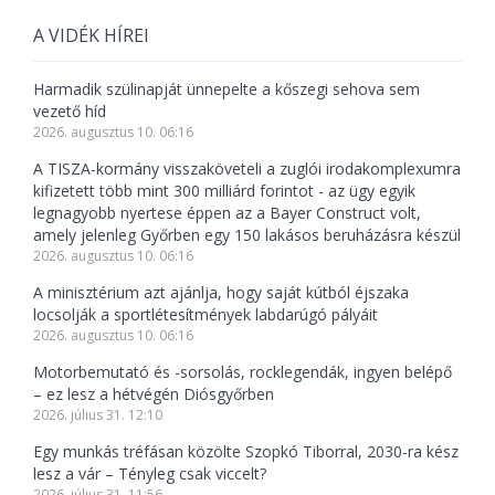
A VIDÉK HÍREI
Harmadik szülinapját ünnepelte a kőszegi sehova sem
vezető híd
2026. augusztus 10. 06:16
A TISZA-kormány visszaköveteli a zuglói irodakomplexumra
kifizetett több mint 300 milliárd forintot - az ügy egyik
legnagyobb nyertese éppen az a Bayer Construct volt,
amely jelenleg Győrben egy 150 lakásos beruházásra készül
2026. augusztus 10. 06:16
A minisztérium azt ajánlja, hogy saját kútból éjszaka
locsolják a sportlétesítmények labdarúgó pályáit
2026. augusztus 10. 06:16
Motorbemutató és -sorsolás, rocklegendák, ingyen belépő
– ez lesz a hétvégén Diósgyőrben
2026. július 31. 12:10
Egy munkás tréfásan közölte Szopkó Tiborral, 2030-ra kész
lesz a vár – Tényleg csak viccelt?
2026. július 31. 11:56