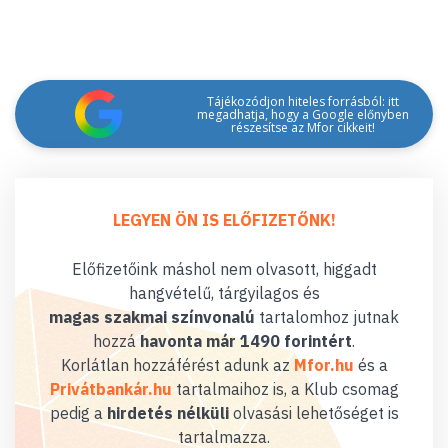
Tájékozódjon hiteles forrásból: itt
megadhatja, hogy a Google előnyben
részesítse az Mfor cikkeit!
LEGYEN ÖN IS ELŐFIZETŐNK!
Előfizetőink máshol nem olvasott, higgadt
hangvételű, tárgyilagos és
magas szakmai színvonalú
tartalomhoz jutnak
hozzá
havonta már 1490 forintért
.
Korlátlan hozzáférést adunk az
Mfor.hu
és a
Privátbankár.hu
tartalmaihoz is, a Klub csomag
pedig a
hirdetés nélküli
olvasási lehetőséget is
tartalmazza.