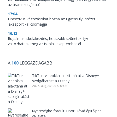
az áramszolgáltató
17:04
Drasztikus változásokat hozna az Egyensúly Intézet
lakáspolitikai csomagja
16:12
Rugalmas iskolakezdés, hosszabb szünetek: így
változhatnak meg az iskolák szeptembertől
A
100
LEGGAZDAGABB
TikTok-videókkal alakítaná át a Disney+
szolgáltatást a Disney
2026. augusztus 6. 09:30
Nyereségbe fordult Tibor Dávid építőipari
vállalata