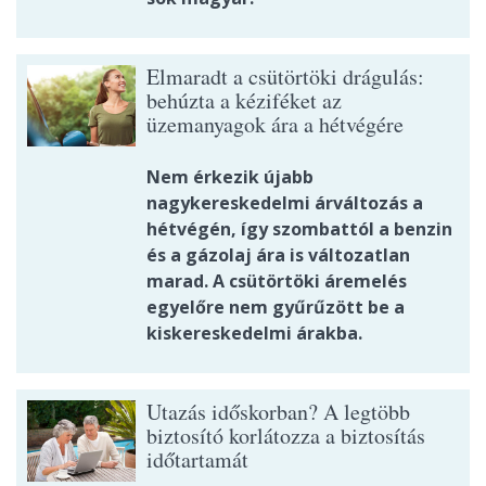
Elmaradt a csütörtöki drágulás:
behúzta a kéziféket az
üzemanyagok ára a hétvégére
Nem érkezik újabb
nagykereskedelmi árváltozás a
hétvégén, így szombattól a benzin
és a gázolaj ára is változatlan
marad. A csütörtöki áremelés
egyelőre nem gyűrűzött be a
kiskereskedelmi árakba.
Utazás időskorban? A legtöbb
biztosító korlátozza a biztosítás
időtartamát