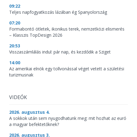
09:22
Teljes napfogyatkozás lázában ég Spanyolország
07:20
Formabontó ötletek, ikonikus terek, nemzetközi elismerés
– Klasszis TopDesign 2026
20:53
Visszaszámlálás indul: pár nap, és kezdődik a Sziget
14:00
Az amerikai elnök egy tollvonással véget vetett a születési
turizmusnak
VIDEÓK
2026. augusztus 4.
A sokkok után sem nyugodhatunk meg: mit hozhat az euró
a magyar befektetőknek?
2026. augusztus 3.