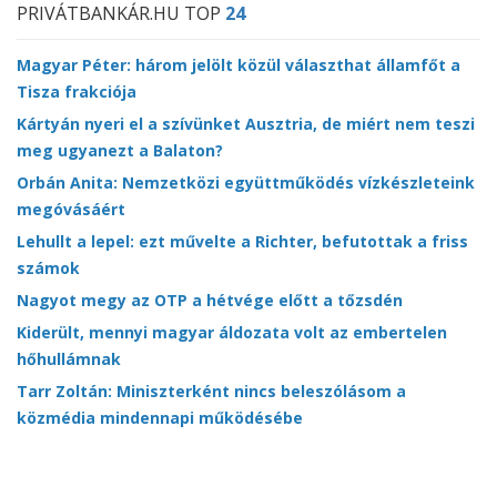
PRIVÁTBANKÁR.HU TOP
24
Magyar Péter: három jelölt közül választhat államfőt a
Tisza frakciója
Kártyán nyeri el a szívünket Ausztria, de miért nem teszi
meg ugyanezt a Balaton?
Orbán Anita: Nemzetközi együttműködés vízkészleteink
megóvásáért
Lehullt a lepel: ezt művelte a Richter, befutottak a friss
számok
Nagyot megy az OTP a hétvége előtt a tőzsdén
Kiderült, mennyi magyar áldozata volt az embertelen
hőhullámnak
Tarr Zoltán: Miniszterként nincs beleszólásom a
közmédia mindennapi működésébe