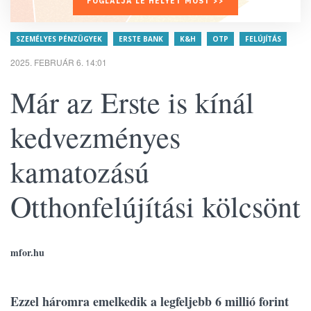
FOGLALJA LE HELYÉT MOST >>
SZEMÉLYES PÉNZÜGYEK
ERSTE BANK
K&H
OTP
FELÚJÍTÁS
2025. FEBRUÁR 6. 14:01
Már az Erste is kínál
kedvezményes
kamatozású
Otthonfelújítási kölcsönt
mfor.hu
Ezzel háromra emelkedik a legfeljebb 6 millió forint