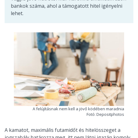
bankok száma, ahol a támogatott hitel igényelni
lehet.
A felújításnak nem kell a jövő ködében maradnia
Fotó: Depositphotos
A kamatot, maximális futamidőt és hitelösszeget a
jogszabály határozza meg, itt nem látni igazán komoly