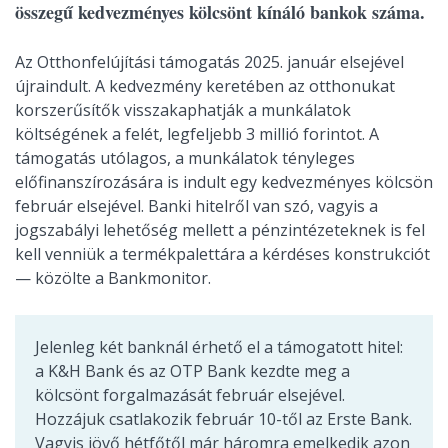
összegű kedvezményes kölcsönt kínáló bankok száma.
Az Otthonfelújítási támogatás 2025. január elsejével
újraindult. A kedvezmény keretében az otthonukat
korszerűsítők visszakaphatják a munkálatok
költségének a felét, legfeljebb 3 millió forintot. A
támogatás utólagos, a munkálatok tényleges
előfinanszírozására is indult egy kedvezményes kölcsön
február elsejével. Banki hitelről van szó, vagyis a
jogszabályi lehetőség mellett a pénzintézeteknek is fel
kell venniük a termékpalettára a kérdéses konstrukciót
— közölte a Bankmonitor.
Jelenleg két banknál érhető el a támogatott hitel:
a K&H Bank és az OTP Bank kezdte meg a
kölcsönt forgalmazását február elsejével.
Hozzájuk csatlakozik február 10-től az Erste Bank.
Vagyis jövő hétfőtől már háromra emelkedik azon