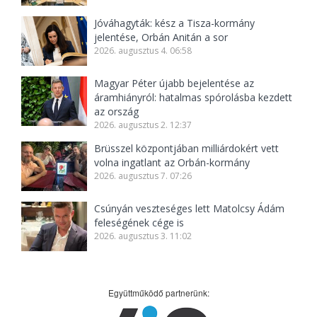
Jóváhagyták: kész a Tisza-kormány
jelentése, Orbán Anitán a sor
2026. augusztus 4. 06:58
Magyar Péter újabb bejelentése az
áramhiányról: hatalmas spórolásba kezdett
az ország
2026. augusztus 2. 12:37
Brüsszel központjában milliárdokért vett
volna ingatlant az Orbán-kormány
2026. augusztus 7. 07:26
Csúnyán veszteséges lett Matolcsy Ádám
feleségének cége is
2026. augusztus 3. 11:02
Együttműködő partnerünk: