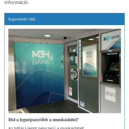
információ.
Kapcsolódó cikk
Hol a legnépszerűbb a munkáshitel?
Az MBH szerint népszerű a munkáshitelt.