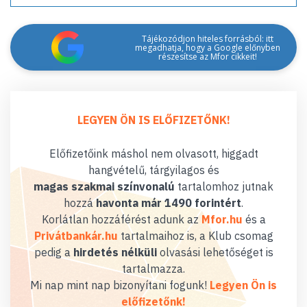
Tájékozódjon hiteles forrásból: itt
megadhatja, hogy a Google előnyben
részesítse az Mfor cikkeit!
LEGYEN ÖN IS ELŐFIZETŐNK!
Előfizetőink máshol nem olvasott, higgadt
hangvételű, tárgyilagos és
magas szakmai színvonalú
tartalomhoz jutnak
hozzá
havonta már 1490 forintért
.
Korlátlan hozzáférést adunk az
Mfor.hu
és a
Privátbankár.hu
tartalmaihoz is, a Klub csomag
pedig a
hirdetés nélküli
olvasási lehetőséget is
tartalmazza.
Mi nap mint nap bizonyítani fogunk!
Legyen Ön is
előfizetőnk!