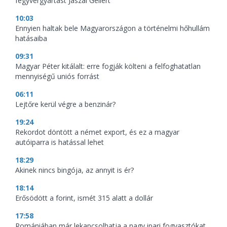
fegyvergyártást Jászai Gellért
10:03
Ennyien haltak bele Magyarországon a történelmi hőhullám
hatásaiba
09:31
Magyar Péter kitálalt: erre fogják költeni a felfoghatatlan
mennyiségű uniós forrást
06:11
Lejtőre kerül végre a benzinár?
19:24
Rekordot döntött a német export, és ez a magyar
autóiparra is hatással lehet
18:29
Akinek nincs bingója, az annyit is ér?
18:14
Erősödött a forint, ismét 315 alatt a dollár
17:58
Romániában már lekapcsolhatja a nagy ipari fogyasztókat