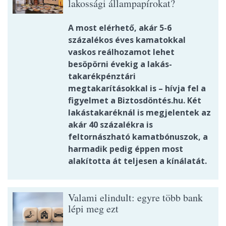
lakossági állampapírokat?
A most elérhető, akár 5-6
százalékos éves kamatokkal
vaskos reálhozamot lehet
besöpörni évekig a lakás-
takarékpénztári
megtakarításokkal is – hívja fel a
figyelmet a Biztosdöntés.hu. Két
lakástakaréknál is megjelentek az
akár 40 százalékra is
feltornászható kamatbónuszok, a
harmadik pedig éppen most
alakította át teljesen a kínálatát.
Valami elindult: egyre több bank
lépi meg ezt