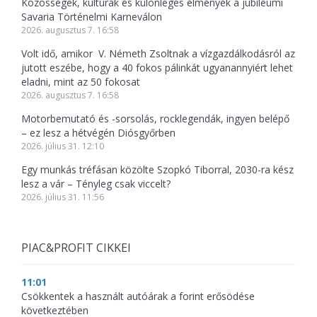
Közösségek, kultúrák és különleges élmények a jubileumi
Savaria Történelmi Karneválon
2026. augusztus 7. 16:58
Volt idő, amikor V. Németh Zsoltnak a vízgazdálkodásról az
jutott eszébe, hogy a 40 fokos pálinkát ugyanannyiért lehet
eladni, mint az 50 fokosat
2026. augusztus 7. 16:58
Motorbemutató és -sorsolás, rocklegendák, ingyen belépő
– ez lesz a hétvégén Diósgyőrben
2026. július 31. 12:10
Egy munkás tréfásan közölte Szopkó Tiborral, 2030-ra kész
lesz a vár – Tényleg csak viccelt?
2026. július 31. 11:56
PIAC&PROFIT CIKKEI
11:01
Csökkentek a használt autóárak a forint erősödése
következtében