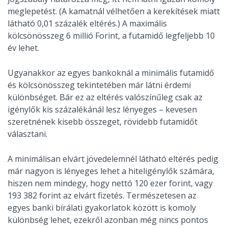
meglepetést. (A kamatnál vélhetően a kerekítések miatt
látható 0,01 százalék eltérés.) A maximális
kölcsönösszeg 6 millió Forint, a futamidő legfeljebb 10
év lehet.
Ugyanakkor az egyes bankoknál a minimális futamidő
és kölcsönösszeg tekintetében már látni érdemi
különbséget. Bár ez az eltérés valószínűleg csak az
igénylők kis százalékánál lesz lényeges – kevesen
szeretnének kisebb összeget, rövidebb futamidőt
választani.
A minimálisan elvárt jövedelemnél látható eltérés pedig
már nagyon is lényeges lehet a hiteligénylők számára,
hiszen nem mindegy, hogy nettó 120 ezer forint, vagy
193 382 forint az elvárt fizetés. Természetesen az
egyes banki bírálati gyakorlatok között is komoly
különbség lehet, ezekről azonban még nincs pontos