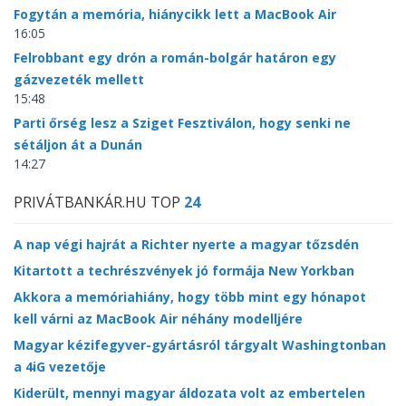
Fogytán a memória, hiánycikk lett a MacBook Air
16:05
Felrobbant egy drón a román-bolgár határon egy
gázvezeték mellett
15:48
Parti őrség lesz a Sziget Fesztiválon, hogy senki ne
sétáljon át a Dunán
14:27
PRIVÁTBANKÁR.HU TOP
24
A nap végi hajrát a Richter nyerte a magyar tőzsdén
Kitartott a techrészvények jó formája New Yorkban
Akkora a memóriahiány, hogy több mint egy hónapot
kell várni az MacBook Air néhány modelljére
Magyar kézifegyver-gyártásról tárgyalt Washingtonban
a 4iG vezetője
Kiderült, mennyi magyar áldozata volt az embertelen