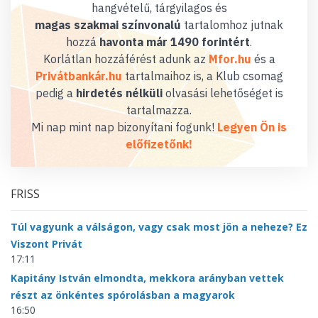
hangvételű, tárgyilagos és
magas szakmai színvonalú
tartalomhoz jutnak
hozzá
havonta már 1490 forintért
.
Korlátlan hozzáférést adunk az
Mfor.hu
és a
Privátbankár.hu
tartalmaihoz is, a Klub csomag
pedig a
hirdetés nélküli
olvasási lehetőséget is
tartalmazza.
Mi nap mint nap bizonyítani fogunk!
Legyen Ön is
előfizetőnk!
FRISS
Túl vagyunk a válságon, vagy csak most jön a neheze? Ez
Viszont Privát
17:11
Kapitány István elmondta, mekkora arányban vettek
részt az önkéntes spórolásban a magyarok
16:50