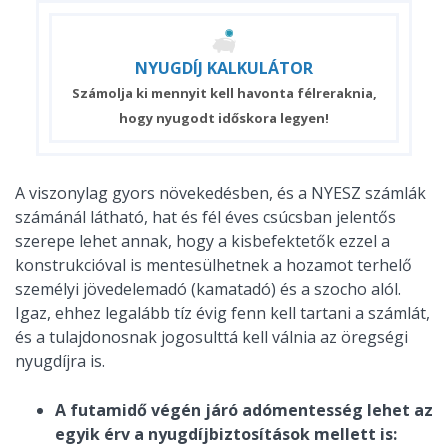
NYUGDÍJ
KALKULÁTOR
Számolja ki mennyit kell havonta félreraknia,
hogy nyugodt időskora legyen!
A viszonylag gyors növekedésben, és a NYESZ számlák
számánál látható, hat és fél éves csúcsban jelentős
szerepe lehet annak, hogy a kisbefektetők ezzel a
konstrukcióval is mentesülhetnek a hozamot terhelő
személyi jövedelemadó (kamatadó) és a szocho alól.
Igaz, ehhez legalább tíz évig fenn kell tartani a számlát,
és a tulajdonosnak jogosulttá kell válnia az öregségi
nyugdíjra is.
A futamidő végén járó adómentesség lehet az
egyik érv a nyugdíjbiztosítások mellett is: