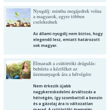
Nyugdíj: mintha megijedtek volna
a magyarok, egyre többen
cselekednek
Az állami nyugdíj nem biztos, hogy
elegendő lesz, emiatt határozott
sok magyar.
Elmaradt a csütörtöki drágulás:
behúzta a kéziféket az
üzemanyagok ára a hétvégére
Nem érkezik újabb
nagykereskedelmi árváltozás a
hétvégén, így szombattól a benzin
és a gázolaj ára is változatlan
marad. A csütörtöki áremelés