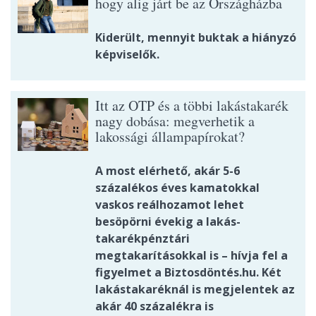
hogy alig járt be az Országházba
Kiderült, mennyit buktak a hiányzó
képviselők.
Itt az OTP és a többi lakástakarék
nagy dobása: megverhetik a
lakossági állampapírokat?
A most elérhető, akár 5-6
százalékos éves kamatokkal
vaskos reálhozamot lehet
besöpörni évekig a lakás-
takarékpénztári
megtakarításokkal is – hívja fel a
figyelmet a Biztosdöntés.hu. Két
lakástakaréknál is megjelentek az
akár 40 százalékra is