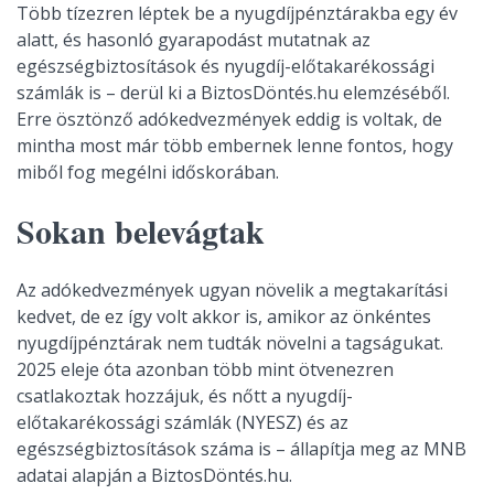
Több tízezren léptek be a nyugdíjpénztárakba egy év
alatt, és hasonló gyarapodást mutatnak az
egészségbiztosítások és nyugdíj-előtakarékossági
számlák is – derül ki a BiztosDöntés.hu elemzéséből.
Erre ösztönző adókedvezmények eddig is voltak, de
mintha most már több embernek lenne fontos, hogy
miből fog megélni időskorában.
Sokan belevágtak
Az adókedvezmények ugyan növelik a megtakarítási
kedvet, de ez így volt akkor is, amikor az önkéntes
nyugdíjpénztárak nem tudták növelni a tagságukat.
2025 eleje óta azonban több mint ötvenezren
csatlakoztak hozzájuk, és nőtt a nyugdíj-
előtakarékossági számlák (NYESZ) és az
egészségbiztosítások száma is – állapítja meg az MNB
adatai alapján a BiztosDöntés.hu.