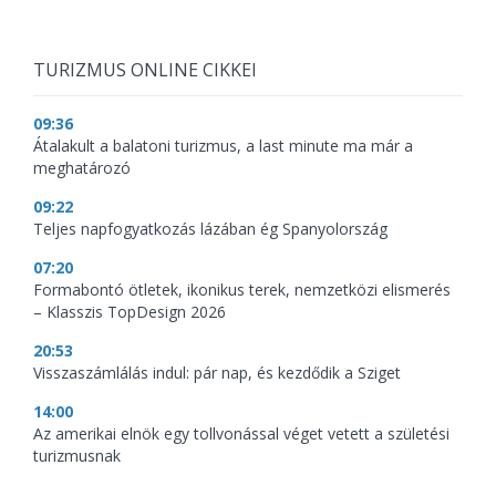
TURIZMUS ONLINE CIKKEI
09:36
Átalakult a balatoni turizmus, a last minute ma már a
meghatározó
09:22
Teljes napfogyatkozás lázában ég Spanyolország
07:20
Formabontó ötletek, ikonikus terek, nemzetközi elismerés
– Klasszis TopDesign 2026
20:53
Visszaszámlálás indul: pár nap, és kezdődik a Sziget
14:00
Az amerikai elnök egy tollvonással véget vetett a születési
turizmusnak