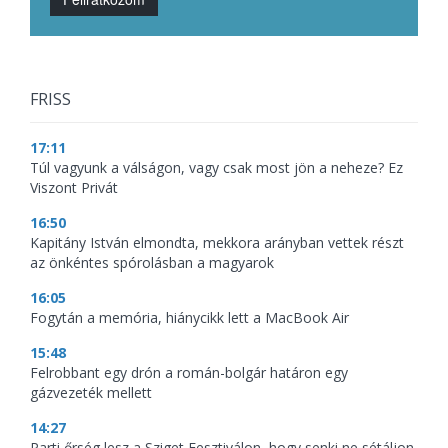
FRISS
17:11
Túl vagyunk a válságon, vagy csak most jön a neheze? Ez
Viszont Privát
16:50
Kapitány István elmondta, mekkora arányban vettek részt
az önkéntes spórolásban a magyarok
16:05
Fogytán a memória, hiánycikk lett a MacBook Air
15:48
Felrobbant egy drón a román-bolgár határon egy
gázvezeték mellett
14:27
Parti őrség lesz a Sziget Fesztiválon, hogy senki ne sétáljon