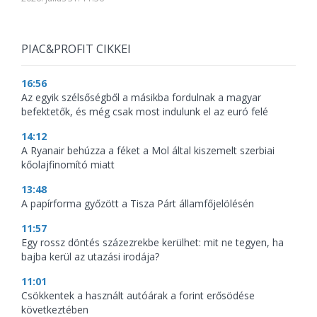
PIAC&PROFIT CIKKEI
16:56
Az egyik szélsőségből a másikba fordulnak a magyar
befektetők, és még csak most indulunk el az euró felé
14:12
A Ryanair behúzza a féket a Mol által kiszemelt szerbiai
kőolajfinomító miatt
13:48
A papírforma győzött a Tisza Párt államfőjelölésén
11:57
Egy rossz döntés százezrekbe kerülhet: mit ne tegyen, ha
bajba kerül az utazási irodája?
11:01
Csökkentek a használt autóárak a forint erősödése
következtében