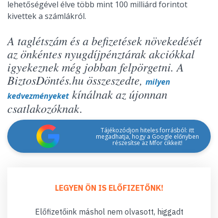
lehetőségével élve több mint 100 milliárd forintot
kivettek a számlákról.
A taglétszám és a befizetések növekedését
az önkéntes nyugdíjpénztárak akciókkal
igyekeznek még jobban felpörgetni. A
BiztosDöntés.hu összeszedte,
milyen
kínálnak az újonnan
kedvezményeket
csatlakozóknak.
Tájékozódjon hiteles forrásból: itt
megadhatja, hogy a Google előnyben
részesítse az Mfor cikkeit!
LEGYEN ÖN IS ELŐFIZETŐNK!
Előfizetőink máshol nem olvasott, higgadt