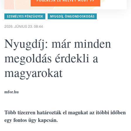
FOGLALJA LE HELYÉT MOST >>
SZEMÉLYES PÉNZÜGYEK
NYUGDÍJ, ÖNGONDOSKODÁS
2026. JÚNIUS 23. 08:44
Nyugdíj: már minden
megoldás érdekli a
magyarokat
mfor.hu
Több tízezren határozták el magukat az itóbbi időben
egy fontos ügy kapcsán.