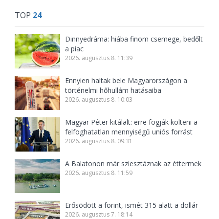
TOP
24
Dinnyedráma: hiába finom csemege, bedőlt
a piac
2026. augusztus 8. 11:39
Ennyien haltak bele Magyarországon a
történelmi hőhullám hatásaiba
2026. augusztus 8. 10:03
Magyar Péter kitálalt: erre fogják költeni a
felfoghatatlan mennyiségű uniós forrást
2026. augusztus 8. 09:31
A Balatonon már sziesztáznak az éttermek
2026. augusztus 8. 11:59
Erősödött a forint, ismét 315 alatt a dollár
2026. augusztus 7. 18:14