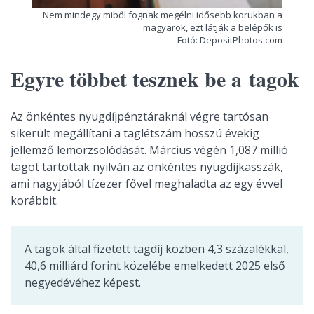
Nem mindegy miből fognak megélni idősebb korukban a
magyarok, ezt látják a belépők is
Fotó: DepositPhotos.com
Egyre többet tesznek be a tagok
Az önkéntes nyugdíjpénztáraknál végre tartósan
sikerült megállítani a taglétszám hosszú évekig
jellemző lemorzsolódását. Március végén 1,087 millió
tagot tartottak nyilván az önkéntes nyugdíjkasszák,
ami nagyjából tízezer fővel meghaladta az egy évvel
korábbit.
A tagok által fizetett tagdíj közben 4,3 százalékkal,
40,6 milliárd forint közelébe emelkedett 2025 első
negyedévéhez képest.