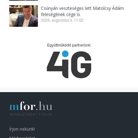
Csúnyán veszteséges lett Matolcsy Ádám
feleségének cége is
2026. augusztus 3. 11:02
Együttműködő partnerünk:
Írjon nekünk!