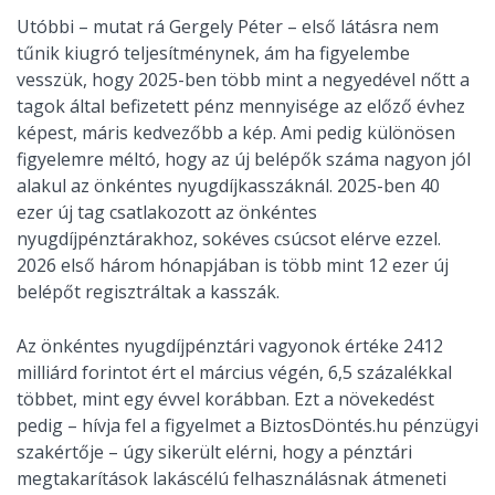
Utóbbi – mutat rá Gergely Péter – első látásra nem
tűnik kiugró teljesítménynek, ám ha figyelembe
vesszük, hogy 2025-ben több mint a negyedével nőtt a
tagok által befizetett pénz mennyisége az előző évhez
képest, máris kedvezőbb a kép. Ami pedig különösen
figyelemre méltó, hogy az új belépők száma nagyon jól
alakul az önkéntes nyugdíjkasszáknál. 2025-ben 40
ezer új tag csatlakozott az önkéntes
nyugdíjpénztárakhoz, sokéves csúcsot elérve ezzel.
2026 első három hónapjában is több mint 12 ezer új
belépőt regisztráltak a kasszák.
Az önkéntes nyugdíjpénztári vagyonok értéke 2412
milliárd forintot ért el március végén, 6,5 százalékkal
többet, mint egy évvel korábban. Ezt a növekedést
pedig – hívja fel a figyelmet a BiztosDöntés.hu pénzügyi
szakértője – úgy sikerült elérni, hogy a pénztári
megtakarítások lakáscélú felhasználásnak átmeneti