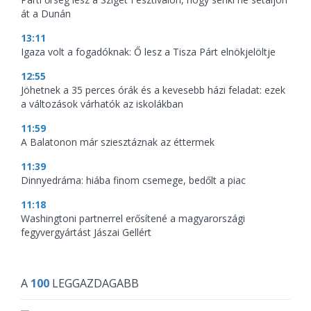
át a Dunán
13:11
Igaza volt a fogadóknak: Ő lesz a Tisza Párt elnökjelöltje
12:55
Jöhetnek a 35 perces órák és a kevesebb házi feladat: ezek
a változások várhatók az iskolákban
11:59
A Balatonon már sziesztáznak az éttermek
11:39
Dinnyedráma: hiába finom csemege, bedőlt a piac
11:18
Washingtoni partnerrel erősítené a magyarországi
fegyvergyártást Jászai Gellért
A
100
LEGGAZDAGABB