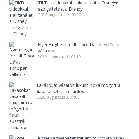
TikTok-videókkal alakítaná át a Disney+
szolgáltatást a Disney
2026. augusztus 6. 09:30
Nyereségbe fordult Tibor Dávid építőipari
vállalata
2026. augusztus 6. 08:19
Lakásokat vásárolt luxusbirtoka mögött a
fiatal ausztrál milliárdos
2026. augusztus 5. 07:08
Közel negyvenezer milliárd forintnyi SpaceX-