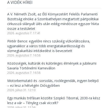
A VIDÉK HÍREI
A V. Németh Zsolt, az Élő Környezetért Felelős Parlamenti
Bizottság elnöke a Szombathelyen megtartott pártpolitikai
cirkusszá silányult ülés után eddig mindössze egyszer hívta
össze a testületet
2026. augusztus 7. 17:41
Pintér Bence: egyelőre nincs szükség vízkorlátozásra,
ugyanakkor a város több energiatakarékossági és
vízmegtakarítási intézkedést is bevezetett
2026. augusztus 7. 16:58
Közösségek, kultúrák és különleges élmények a jubileumi
Savaria Történelmi Karneválon
2026. augusztus 7. 16:58
Motorbemutató és -sorsolás, rocklegendák, ingyen belépő
– ez lesz a hétvégén Diósgyőrben
2026. július 31. 12:10
Egy munkás tréfásan közölte Szopkó Tiborral, 2030-ra kész
lesz a vár – Tényleg csak viccelt?
2026. július 31. 11:56