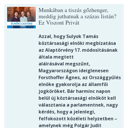
Munkában a tiszás gőzhenger,
meddig juthatnak a százas listán?
Ez Viszont Privát
Azzal, hogy Sulyok Tamás
köztársasági elnöki megbízatása
az Alaptörvény 17. módosításának
általa megtett
aláírásával megszűnt,
Magyarországon ideiglenesen
Forsthoffer Ágnes, az Országgyűlés
elnöke gyakorolja az államfői
jogköröket. Bár harminc napon
belül új köztársasági elnököt kell
választania a parlamentnek, nagy
kérdés, hogy a jelenlegi,
felfokozott közéleti helyzetben –
amelynek még Polgár Judit