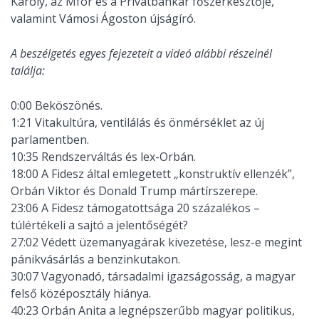
Károly, az Mfor és a Privátbankár főszerkesztője,
valamint Vámosi Ágoston újságíró.
A beszélgetés egyes fejezeteit a videó alábbi részeinél
találja:
0:00 Beköszönés.
1:21 Vitakultúra, ventilálás és önmérséklet az új
parlamentben.
10:35 Rendszerváltás és lex-Orbán.
18:00 A Fidesz által emlegetett „konstruktív ellenzék”,
Orbán Viktor és Donald Trump mártírszerepe.
23:06 A Fidesz támogatottsága 20 százalékos –
túlértékeli a sajtó a jelentőségét?
27:02 Védett üzemanyagárak kivezetése, lesz-e megint
pánikvásárlás a benzinkutakon.
30:07 Vagyonadó, társadalmi igazságosság, a magyar
felső középosztály hiánya.
40:23 Orbán Anita a legnépszerűbb magyar politikus,