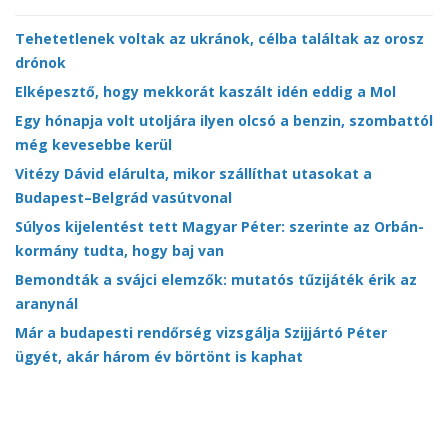
Tehetetlenek voltak az ukránok, célba találtak az orosz
drónok
Elképesztő, hogy mekkorát kaszált idén eddig a Mol
Egy hónapja volt utoljára ilyen olcsó a benzin, szombattól
még kevesebbe kerül
Vitézy Dávid elárulta, mikor szállíthat utasokat a
Budapest–Belgrád vasútvonal
Súlyos kijelentést tett Magyar Péter: szerinte az Orbán-
kormány tudta, hogy baj van
Bemondták a svájci elemzők: mutatós tűzijáték érik az
aranynál
Már a budapesti rendőrség vizsgálja Szijjártó Péter
ügyét, akár három év börtönt is kaphat