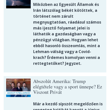
Miközben az Egyesült Államok és
Irán látszólag békét kötöttek, a
történet nem zárult
megnyugtatóan, ráadásul számos
más ijesztő folyamat jelei is
láthatók a gazdaságban vagy a
pénzügyi világban. Hogyan lehet
ebből hasonló összeomlás, mint a
Lehman-válság vagy a Covid-
krach? Érdemes komolyan venni a
rettegtetőket? Jegyzet.
Abszolút Amerika: Trump
elégtétele vagy a sport ünnepe? Ez
Viszont Privát
Már a kezdő sípszót megelőzően is
rengeteg kritikát kapott a június