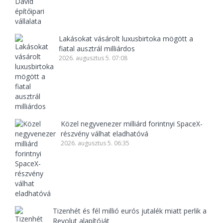
Lakásokat vásárolt luxusbirtoka mögött a
fiatal ausztrál milliárdos
2026. augusztus 5. 07:08
Közel negyvenezer milliárd forintnyi SpaceX-
részvény válhat eladhatóvá
2026. augusztus 5. 06:35
Tizenhét és fél millió eurós jutalék miatt perlik a
Revolut alapítóját