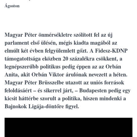
Ágoston
Magyar Péter önmérsékletre szólított fel az új
parlament első ülésén, mégis kiadta magából az
elmúlt két évben felgyülemlett gőzt. A Fidesz-KDNP
támogatottsága eközben 20 százalékra csökkent, a
legnépszerűbb politikus pedig éppen az az Orbán
Anita, akit Orbán Viktor árulónak nevezett a héten.
Magyar Péter Brüsszelbe utazott az uniós források
feloldásáért – és sikerrel járt, – Budapesten pedig egy
kicsit háttérbe szorult a politika, hiszen mindenki a
Bajnokok Ligája-döntőre figyel.