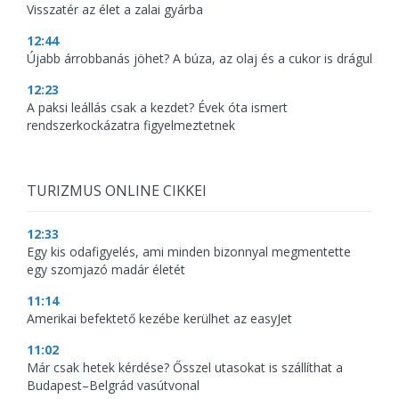
Visszatér az élet a zalai gyárba
12:44
Újabb árrobbanás jöhet? A búza, az olaj és a cukor is drágul
12:23
A paksi leállás csak a kezdet? Évek óta ismert
rendszerkockázatra figyelmeztetnek
TURIZMUS ONLINE CIKKEI
12:33
Egy kis odafigyelés, ami minden bizonnyal megmentette
egy szomjazó madár életét
11:14
Amerikai befektető kezébe kerülhet az easyJet
11:02
Már csak hetek kérdése? Ősszel utasokat is szállíthat a
Budapest–Belgrád vasútvonal