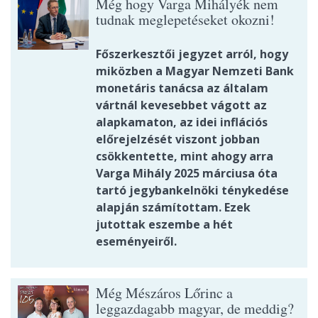
Még hogy Varga Mihályék nem
tudnak meglepetéseket okozni!
Főszerkesztői jegyzet arról, hogy
miközben a Magyar Nemzeti Bank
monetáris tanácsa az általam
vártnál kevesebbet vágott az
alapkamaton, az idei inflációs
előrejelzését viszont jobban
csökkentette, mint ahogy arra
Varga Mihály 2025 márciusa óta
tartó jegybankelnöki ténykedése
alapján számítottam. Ezek
jutottak eszembe a hét
eseményeiről.
Még Mészáros Lőrinc a
leggazdagabb magyar, de meddig?