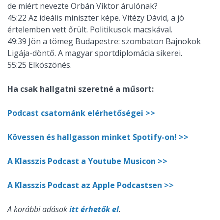
de miért nevezte Orbán Viktor árulónak?
45:22 Az ideális miniszter képe. Vitézy Dávid, a jó
értelemben vett őrült. Politikusok macskával.
49:39 Jön a tömeg Budapestre: szombaton Bajnokok
Ligája-döntő. A magyar sportdiplomácia sikerei.
55:25 Elköszönés.
Ha csak hallgatni szeretné a műsort:
Podcast csatornánk elérhetőségei >>
Kövessen és hallgasson minket Spotify-on! >>
A Klasszis Podcast a Youtube Musicon >>
A Klasszis Podcast az Apple Podcastsen >>
A korábbi adások
itt érhetők el
.