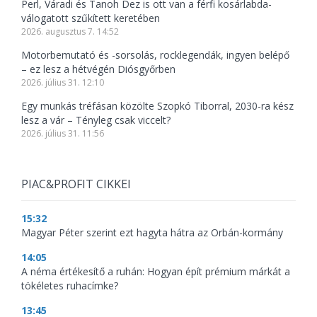
Perl, Váradi és Tanoh Dez is ott van a férfi kosárlabda-
válogatott szűkített keretében
2026. augusztus 7. 14:52
Motorbemutató és -sorsolás, rocklegendák, ingyen belépő
– ez lesz a hétvégén Diósgyőrben
2026. július 31. 12:10
Egy munkás tréfásan közölte Szopkó Tiborral, 2030-ra kész
lesz a vár – Tényleg csak viccelt?
2026. július 31. 11:56
PIAC&PROFIT CIKKEI
15:32
Magyar Péter szerint ezt hagyta hátra az Orbán-kormány
14:05
A néma értékesítő a ruhán: Hogyan épít prémium márkát a
tökéletes ruhacímke?
13:45