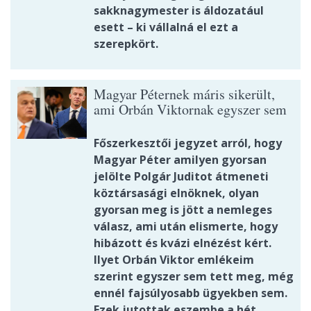
sakknagymester is áldozatául
esett – ki vállalná el ezt a
szerepkört.
Magyar Péternek máris sikerült,
ami Orbán Viktornak egyszer sem
Főszerkesztői jegyzet arról, hogy
Magyar Péter amilyen gyorsan
jelölte Polgár Juditot átmeneti
köztársasági elnöknek, olyan
gyorsan meg is jött a nemleges
válasz, ami után elismerte, hogy
hibázott és kvázi elnézést kért.
Ilyet Orbán Viktor emlékeim
szerint egyszer sem tett meg, még
ennél fajsúlyosabb ügyekben sem.
Ezek jutottak eszembe a hét