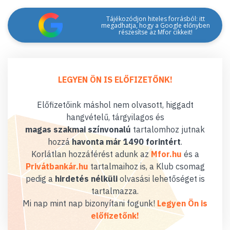
Tájékozódjon hiteles forrásból: itt
megadhatja, hogy a Google előnyben
részesítse az Mfor cikkeit!
LEGYEN ÖN IS ELŐFIZETŐNK!
Előfizetőink máshol nem olvasott, higgadt
hangvételű, tárgyilagos és
magas szakmai színvonalú
tartalomhoz jutnak
hozzá
havonta már 1490 forintért
.
Korlátlan hozzáférést adunk az
Mfor.hu
és a
Privátbankár.hu
tartalmaihoz is, a Klub csomag
pedig a
hirdetés nélküli
olvasási lehetőséget is
tartalmazza.
Mi nap mint nap bizonyítani fogunk!
Legyen Ön is
előfizetőnk!