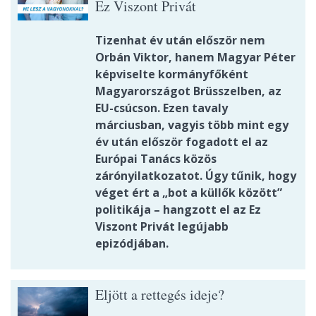
Ez Viszont Privát
Tizenhat év után először nem
Orbán Viktor, hanem Magyar Péter
képviselte kormányfőként
Magyarországot Brüsszelben, az
EU-csúcson. Ezen tavaly
márciusban, vagyis több mint egy
év után először fogadott el az
Európai Tanács közös
zárónyilatkozatot. Úgy tűnik, hogy
véget ért a „bot a küllők között”
politikája – hangzott el az Ez
Viszont Privát legújabb
epizódjában.
Eljött a rettegés ideje?