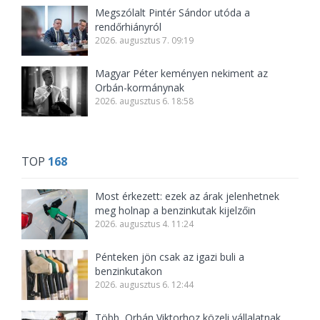
Megszólalt Pintér Sándor utóda a
rendőrhiányról
2026. augusztus 7. 09:19
Magyar Péter keményen nekiment az
Orbán-kormánynak
2026. augusztus 6. 18:58
TOP
168
Most érkezett: ezek az árak jelenhetnek
meg holnap a benzinkutak kijelzőin
2026. augusztus 4. 11:24
Pénteken jön csak az igazi buli a
benzinkutakon
2026. augusztus 6. 12:44
Több, Orbán Viktorhoz közeli vállalatnak