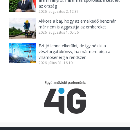
áramhiányról: hatalmas spórolásba kezdett
az ország
2026. augusztus 2. 12:37
Akkora a baj, hogy az emelkedő benzinár
már nem is aggasztja az embereket
2026. augusztus 1. 05:56
Ezt jó lenne elkerülni, de így néz ki a
vészforgatókönyv, ha már nem bírja a
villamosenergia-rendszer
2026. július 31. 16:10
Együttműködő partnerünk: