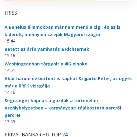
FRISS
A Benelux államokban már nem menő a cigi, és az is
kiderült, mennyien szívják Magyarországon
15:44
Betett az árfolyamhatás a Richternek
15:16
Washingtonban tárgyalt a 4iG elnöke
14:51
Akár három év börtönt is kaphat Szijjártó Péter, az ügyét
már a BRFK vizsgálja
14:16
Segítséget kapnak a gazdák a történelmi
aszályhelyzetben – kormányzati tájékoztató percről
percre!
13:55
PRIVÁTBANKÁR.HU TOP
24