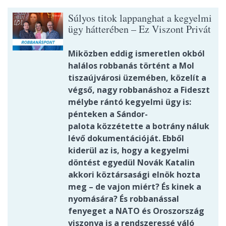
Súlyos titok lappanghat a kegyelmi
ügy hátterében – Ez Viszont Privát
Miközben eddig ismeretlen okból
halálos robbanás történt a Mol
tiszaújvárosi üzemében, közelít a
végső, nagy robbanáshoz a Fideszt
mélybe rántó kegyelmi ügy is:
pénteken a Sándor-
palota közzétette a botrány náluk
lévő dokumentációját. Ebből
kiderül az is, hogy a kegyelmi
döntést egyedül Novák Katalin
akkori köztársasági elnök hozta
meg – de vajon miért? És kinek a
nyomására? És robbanással
fenyeget a NATO és Oroszország
viszonya is a rendszeressé váló