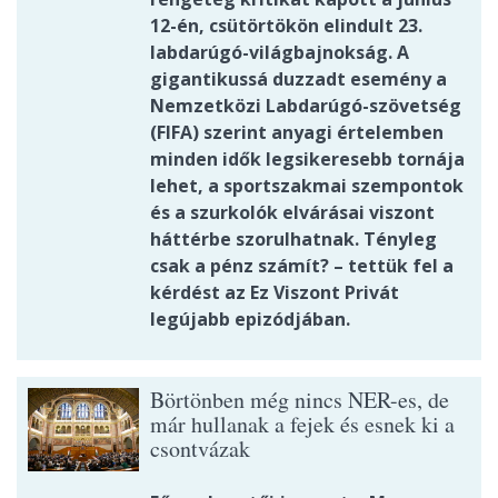
12-én, csütörtökön elindult 23.
labdarúgó-világbajnokság. A
gigantikussá duzzadt esemény a
Nemzetközi Labdarúgó-szövetség
(FIFA) szerint anyagi értelemben
minden idők legsikeresebb tornája
lehet, a sportszakmai szempontok
és a szurkolók elvárásai viszont
háttérbe szorulhatnak. Tényleg
csak a pénz számít? – tettük fel a
kérdést az Ez Viszont Privát
legújabb epizódjában.
Börtönben még nincs NER-es, de
már hullanak a fejek és esnek ki a
csontvázak