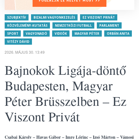
FOGLALJA LE HELYÉT MOST >>
SZUBJEKTÍV
BIZALMI VAGYONKEZELÉS
EZ VISZONT PRIVÁT
KÖZVÉLEMÉNY-KUTATÁS
NEMZETKÖZI FUTBALL
PARLAMENT
SPORT
VAGYONADÓ
VIDEÓK
MAGYAR PÉTER
ORBÁN ANITA
VITÉZY DÁVID
2026. MÁJUS 30. 13:49
Bajnokok Ligája-döntő
Budapesten, Magyar
Péter Brüsszelben – Ez
Viszont Privát
Csabai Károly – Havas Gábor – Imre Lőrinc – Izsó Márton – Vámosi