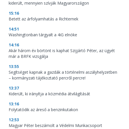
kiderült, mennyien szívják Magyarországon
15:16
Betett az árfolyamhatás a Richternek
14:51
Washingtonban tárgyalt a 4iG elnöke
14:16
Akár három év börtönt is kaphat Szijjártó Péter, az ügyét
már a BRFK vizsgálja
13:55
Segítséget kapnak a gazdák a történelmi aszályhelyzetben
– kormányzati tájékoztató percről percre!
13:37
Kiderült, ki irányítja a közmédia átvilágítását
13:16
Folytatódik az áreső a benzinkutakon
12:53
Magyar Péter beszámolt a Védelmi Munkacsoport