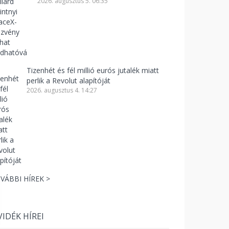
2026. augusztus 5. 06:35
Tizenhét és fél millió eurós jutalék miatt
perlik a Revolut alapítóját
2026. augusztus 4. 14:27
VÁBBI HÍREK >
VIDÉK HÍREI