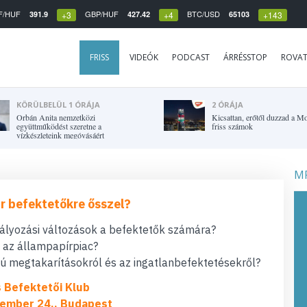
F/HUF
GBP/HUF
BTC/USD
391.9
427.42
65103
+3
+4
+143
FRISS
VIDEÓK
PODCAST
ÁRRÉSSTOP
ROVA
KÖRÜLBELÜL 1 ÓRÁJA
2 ÓRÁJA
Orbán Anita nemzetközi
Kicsattan, erőtől duzzad a Mo
együttműködést szeretne a
friss számok
vízkészleteink megóvásáért
MF
r befektetőkre ősszel?
bályozási változások a befektetők számára?
t az állampapírpiac?
 megtakarításokról és az ingatlanbefektetésekről?
s Befektetői Klub
ember 24., Budapest