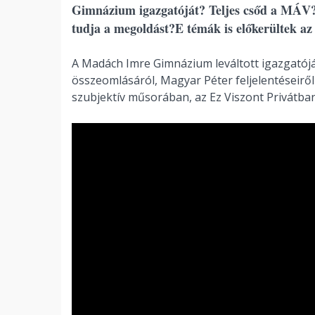
Gimnázium igazgatóját? Teljes csőd a MÁV
tudja a megoldást?E témák is előkerültek az
A Madách Imre Gimnázium leváltott igazgatójá
összeomlásáról, Magyar Péter feljelentéseiről 
szubjektív műsorában, az Ez Viszont Privátban