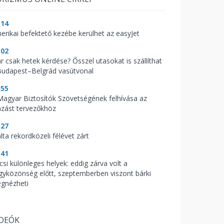
:14
erikai befektető kezébe kerülhet az easyJet
:02
r csak hetek kérdése? Ősszel utasokat is szállíthat
Budapest–Belgrád vasútvonal
:55
Magyar Biztosítók Szövetségének felhívása az
azást tervezőkhöz
:27
lta rekordközeli félévet zárt
:41
csi különleges helyek: eddig zárva volt a
gyközönség előtt, szeptemberben viszont bárki
gnézheti
IDEÓK