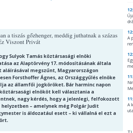
12
Új
dr
12
n a tiszás gőzhenger, meddig juthatnak a százas
A 
Ez Viszont Privát
re
12
hogy Sulyok Tamás köztársasági elnöki
Eg
tása az Alaptörvény 17. módosításának általa
me
 aláírásával megszűnt, Magyarországon
11
nesen Forsthoffer Ágnes, az Országgyűlés elnöke
Ni
lja az államfői jogköröket. Bár harminc napon
Me
 köztársasági elnököt kell választania a
ntnek, nagy kérdés, hogy a jelenlegi, felfokozott
11
A 
i helyzetben – amelynek még Polgár Judit
ut
mester is áldozatául esett – ki vállalná el ezt a
ört.
TU