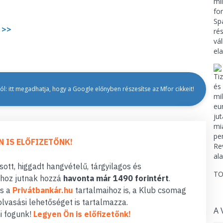
 >>
l: itt megadhatja, hogy a Google előnyben részesítse az Mfor cikkeit!
N IS ELŐFIZETŐNK!
ott, higgadt hangvételű, tárgyilagos és
TO
hoz jutnak hozzá
havonta már 1490 forintért
.
s a
Privátbankár.hu
tartalmaihoz is, a Klub csomag
lvasási lehetőséget is tartalmazza.
A 
i fogunk!
Legyen Ön is előfizetőnk!