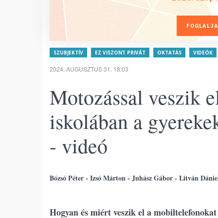
FOGLALJA
SZUBJEKTÍV
EZ VISZONT PRIVÁT
OKTATÁS
VIDEÓK
2024. AUGUSZTUS 31. 18:03
Motozással veszik e
iskolában a gyerekek
- videó
Bózsó Péter - Izsó Márton - Juhász Gábor - Litván Dánie
Hogyan és miért veszik el a mobiltelefonokat