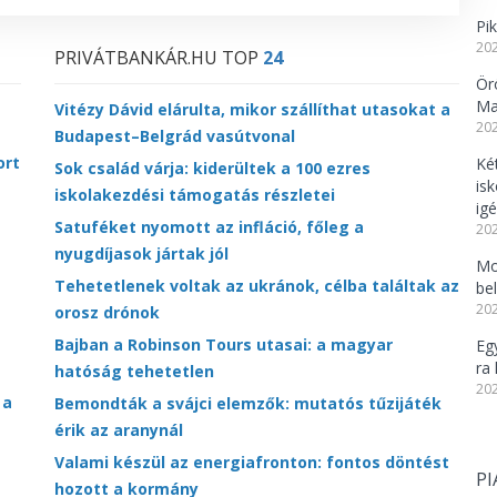
Pi
202
PRIVÁTBANKÁR.HU TOP
24
Örö
Ma
Vitézy Dávid elárulta, mikor szállíthat utasokat a
202
Budapest–Belgrád vasútvonal
ort
Ké
Sok család várja: kiderültek a 100 ezres
is
iskolakezdési támogatás részletei
igé
Satuféket nyomott az infláció, főleg a
202
nyugdíjasok jártak jól
Mo
Tehetetlenek voltak az ukránok, célba találtak az
be
202
orosz drónok
Bajban a Robinson Tours utasai: a magyar
Eg
ra 
hatóság tehetetlen
202
 a
Bemondták a svájci elemzők: mutatós tűzijáték
érik az aranynál
Valami készül az energiafronton: fontos döntést
PI
hozott a kormány