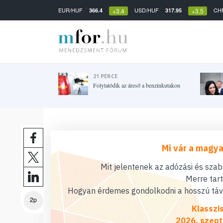
EUR/HUF
USD/HUF
CH
366.4
317.95
+3.4
+3.5
21 PERCE
Folytatódik az áreső a benzinkutakon
Mi vár a magya
Mit jelentenek az adózási és sza
Merre tar
Hogyan érdemes gondolkodni a hosszú távú
2p
Klasszi
2026. szept