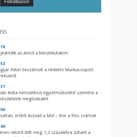
Feliratkozom
ISS
:16
lytatódik az áreső a benzinkutakon
:53
gyar Péter beszámolt a Védelmi Munkacsoport
ntéseiről
:31
bán Anita nemzetközi együttműködést szeretne a
zkészleteink megóvásáért
:06
csattan, erőtől duzzad a Mol – íme a friss számok
:40
zéves rekord dőlt meg: 1,2 százalékra zuhant a