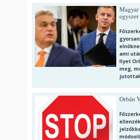
Magyar 
egyszer
Főszerk
gyorsan
elnökne
ami után
Ilyet O
meg, mé
jutotta
Orbán V
Főszerke
ellenzék
jelzőkk
módosítá