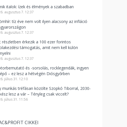
knik italok: ízek és élmények a szabadban
6. augusztus 7. 12:37
mhír: tíz éve nem volt ilyen alacsony az infláció
gyarországon
6. augusztus 7. 12:37
t részletben érkezik a 100 ezer forintos
kolakezdési támogatás, amit nem kell külön
nyelni
6. augusztus 7. 12:37
torbemutató és -sorsolás, rocklegendák, ingyen
lépő – ez lesz a hétvégén Diósgyőrben
6. július 31. 12:10
y munkás tréfásan közölte Szopkó Tiborral, 2030-
kész lesz a vár – Tényleg csak viccelt?
6. július 31. 11:56
AC&PROFIT CIKKEI