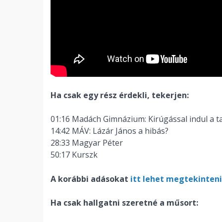
Ha csak egy rész érdekli, tekerjen:
01:16 Madách Gimnázium: Kirúgással indul a t
14:42 MÁV: Lázár János a hibás?
28:33 Magyar Péter
50:17 Kurszk
A korábbi adásokat
itt lehet megtekinteni
Ha csak hallgatni szeretné a műsort: