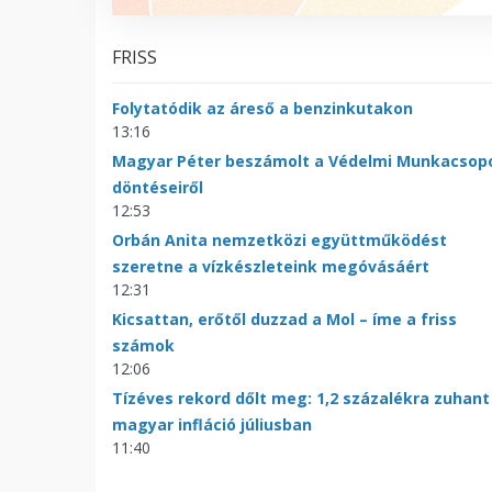
FRISS
Folytatódik az áreső a benzinkutakon
13:16
Magyar Péter beszámolt a Védelmi Munkacsop
döntéseiről
12:53
Orbán Anita nemzetközi együttműködést
szeretne a vízkészleteink megóvásáért
12:31
Kicsattan, erőtől duzzad a Mol – íme a friss
számok
12:06
Tízéves rekord dőlt meg: 1,2 százalékra zuhant
magyar infláció júliusban
11:40