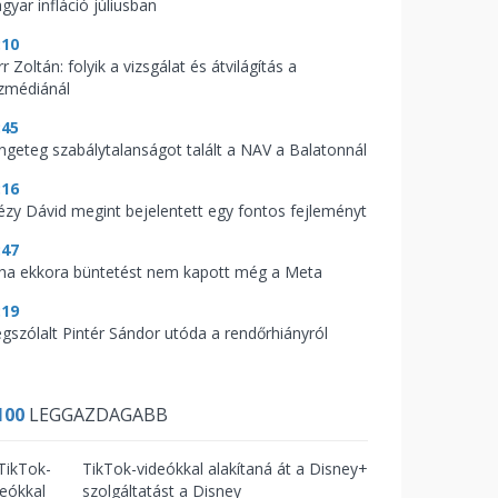
gyar infláció júliusban
:10
r Zoltán: folyik a vizsgálat és átvilágítás a
zmédiánál
:45
ngeteg szabálytalanságot talált a NAV a Balatonnál
:16
tézy Dávid megint bejelentett egy fontos fejleményt
:47
ha ekkora büntetést nem kapott még a Meta
:19
gszólalt Pintér Sándor utóda a rendőrhiányról
100
LEGGAZDAGABB
TikTok-videókkal alakítaná át a Disney+
szolgáltatást a Disney