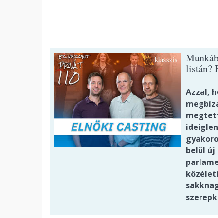
Munkába
listán? 
Azzal, 
megbíza
megtett
ideigle
gyakoro
belül új
parlame
közélet
sakknagy
szerepk