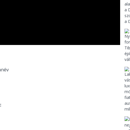
anév
: