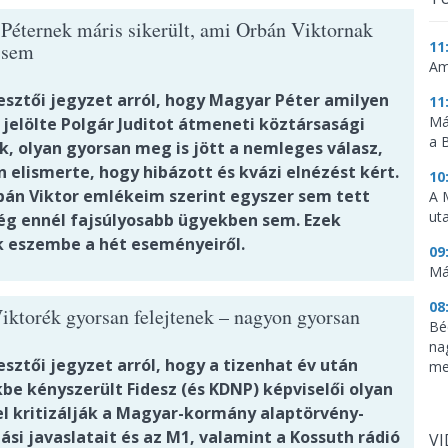
Péternek máris sikerült, ami Orbán Viktornak
11
 sem
Am
esztői jegyzet arról, hogy Magyar Péter amilyen
11
Má
 jelölte Polgár Juditot átmeneti köztársasági
a 
k, olyan gyorsan meg is jött a nemleges válasz,
 elismerte, hogy hibázott és kvázi elnézést kért.
10
rbán Viktor emlékeim szerint egyszer sem tett
A 
ut
g ennél fajsúlyosabb ügyekben sem. Ezek
k eszembe a hét eseményeiről.
09
Má
08
iktorék gyorsan felejtenek – nagyon gyorsan
Bé
na
sztői jegyzet arról, hogy a tizenhat év után
me
be kényszerült Fidesz (és KDNP) képviselői olyan
el kritizálják a Magyar-kormány alaptörvény-
si javaslatait és az M1, valamint a Kossuth rádió
V