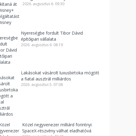
2026. augusztus 6. 09:30
Nyereségbe fordult Tibor Dávid
építőipari vállalata
2026. augusztus 6. 08:19
Lakásokat vásárolt luxusbirtoka mögött
a fiatal ausztrál milliárdos
2026. augusztus 5. 07:08
Közel negyvenezer milliárd forintnyi
SpaceX-részvény válhat eladhatóvá