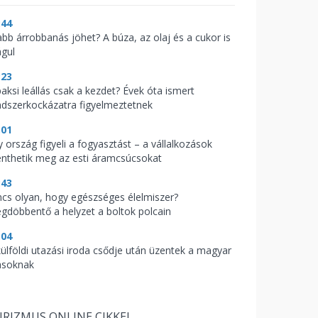
:44
abb árrobbanás jöhet? A búza, az olaj és a cukor is
águl
:23
paksi leállás csak a kezdet? Évek óta ismert
ndszerkockázatra figyelmeztetnek
:01
y ország figyeli a fogyasztást – a vállalkozások
nthetik meg az esti áramcsúcsokat
:43
ncs olyan, hogy egészséges élelmiszer?
gdöbbentő a helyzet a boltok polcain
:04
külföldi utazási iroda csődje után üzentek a magyar
asoknak
RIZMUS ONLINE CIKKEI