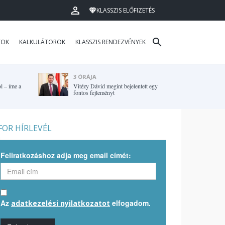
KLASSZIS ELŐFIZETÉS
TOK
KALKULÁTOROK
KLASSZIS RENDEZVÉNYEK
3 ÓRÁJA
l – íme a
Vitézy Dávid megint bejelentett egy
fontos fejleményt
OR HÍRLEVÉL
Feliratkozáshoz adja meg email címét:
Az
elfogadom.
adatkezelési nyilatkozatot