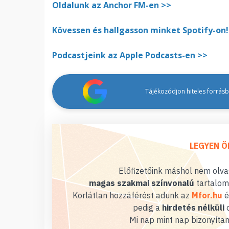
Oldalunk az Anchor FM-en >>
Kövessen és hallgasson minket Spotify-on!
Podcastjeink az Apple Podcasts-en >>
Tájékozódjon hiteles forrásbó
LEGYEN Ö
Előfizetőink máshol nem olvas
magas szakmai színvonalú
tartalom
Korlátlan hozzáférést adunk az
Mfor.hu
é
pedig a
hirdetés nélküli
o
Mi nap mint nap bizonyítan