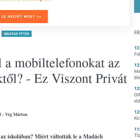
 LE HELYÉT MOST >>
FR
MAGYAR PÉTER
13
Fo
l a mobiltelefonokat az
12
Ma
től? - Ez Viszont Privát
dö
12
Or
ví
12
l - Vég Márton
Ki
11
 az iskolában? Miért váltották le a Madách
Tí