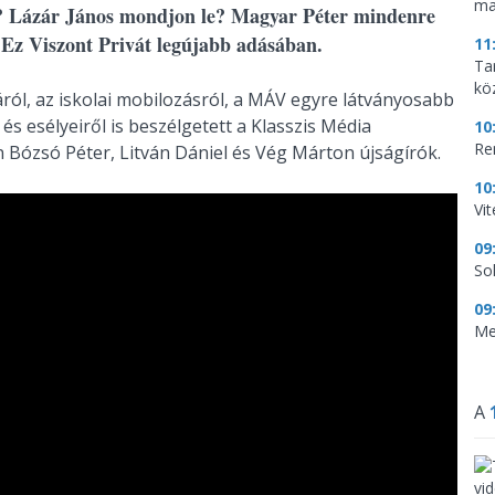
ma
? Lázár János mondjon le? Magyar Péter mindenre
 Ez Viszont Privát legújabb adásában.
11
Tar
kö
ról, az iskolai mobilozásról, a MÁV egyre látványosabb
és esélyeiről is beszélgetett a Klasszis Média
10
Re
 Bózsó Péter, Litván Dániel és Vég Márton újságírók.
10
Vi
09
So
09
Me
A