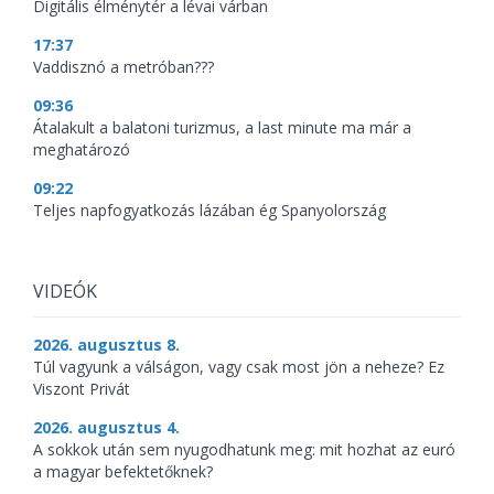
Digitális élménytér a lévai várban
17:37
Vaddisznó a metróban???
09:36
Átalakult a balatoni turizmus, a last minute ma már a
meghatározó
09:22
Teljes napfogyatkozás lázában ég Spanyolország
VIDEÓK
2026. augusztus 8.
Túl vagyunk a válságon, vagy csak most jön a neheze? Ez
Viszont Privát
2026. augusztus 4.
A sokkok után sem nyugodhatunk meg: mit hozhat az euró
a magyar befektetőknek?