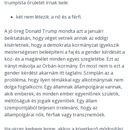
trumpista őrületet írnak bele:
két nem létezik: a nő és a férfi.
A jó öreg Donald Trump mondta azt a januári
beiktatásán, hogy véget vetnek annak az eddigi
kísérletnek, hogy a demokrata kormányzat igyekszik
mesterségesen beleépíteni a faj és a gender kérdését a
köz- és a magánélet minden egyes szegletébe. Ezt az
irányt másolja az Orbán-kormány. Én most nem is ezt a
gender kérdést akarnám itt taglalni. Szimplán az a
probléma, hogy ilyen témákkal egy alkotmánynak nem
dolga foglalkozni. Egy államnak állampolgárai vannak,
akik emberek, és minden ember egyenlőnek születik,
méltóságuk és jogaik egyenlőek. Egy állam
szempontjából teljesen irreleváns, hogy az
állampolgárai nők, férfiak vagy transzneműek.
Ha vicces kedvem lenne, akkor a következő módosítási