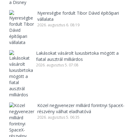
Nyereségbe fordult Tibor Dávid építőipari
vállalata
2026. augusztus 6. 08:19
Lakásokat vásárolt luxusbirtoka mögött a
fiatal ausztrál milliárdos
2026. augusztus 5. 07:08
Közel negyvenezer milliárd forintnyi SpaceX-
részvény válhat eladhatóvá
2026. augusztus 5. 06:35