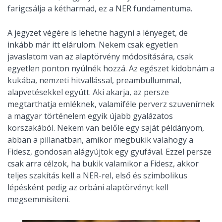
farigcsálja a kétharmad, ez a NER fundamentuma.
A jegyzet végére is lehetne hagyni a lényeget, de
inkább már itt elárulom. Nekem csak egyetlen
javaslatom van az alaptörvény módosítására, csak
egyetlen ponton nyúlnék hozzá. Az egészet kidobnám a
kukába, nemzeti hitvallással, preambullummal,
alapvetésekkel együtt. Aki akarja, az persze
megtarthatja emléknek, valamiféle perverz szuvenírnek
a magyar történelem egyik újabb gyalázatos
korszakából. Nekem van belőle egy saját példányom,
abban a pillanatban, amikor megbukik valahogy a
Fidesz, gondosan alágyújtok egy gyufával. Ezzel persze
csak arra célzok, ha bukik valamikor a Fidesz, akkor
teljes szakítás kell a NER-rel, első és szimbolikus
lépésként pedig az orbáni alaptörvényt kell
megsemmisíteni.