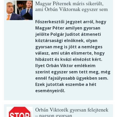
Magyar Péternek máris sikerült,
ami Orbán Viktornak egyszer sem
Főszerkesztői jegyzet arról, hogy
Magyar Péter amilyen gyorsan
jelölte Polgár Juditot átmeneti
köztársasági elnöknek, olyan
gyorsan meg is jött a nemleges
válasz, ami után elismerte, hogy
hibázott és kvázi elnézést kért.
Ilyet Orbán Viktor emlékeim
szerint egyszer sem tett meg, még
ennél fajsúlyosabb ügyekben sem.
Ezek jutottak eszembe a hét
eseményeiről.
Orbán Viktorék gyorsan felejtenek
– nagyon gyorsan