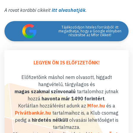
A rovat korábbi cikkeit
itt olvashatják
.
Tájékozódjon hiteles forrásból: itt
megadhatja, hogy a Google előnyben
részesítse az Mfor cikkeit!
LEGYEN ÖN IS ELŐFIZETŐNK!
Előfizetőink máshol nem olvasott, higgadt
hangvételű, tárgyilagos és
magas szakmai színvonalú
tartalomhoz jutnak
hozzá
havonta már 1490 forintért
.
Korlátlan hozzáférést adunk az
Mfor.hu
és a
Privátbankár.hu
tartalmaihoz is, a Klub csomag
pedig a
hirdetés nélküli
olvasási lehetőséget is
tartalmazza.