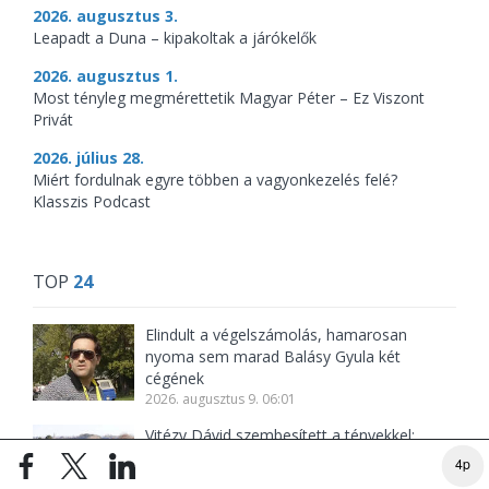
2026. augusztus 3.
Leapadt a Duna – kipakoltak a járókelők
2026. augusztus 1.
Most tényleg megmérettetik Magyar Péter – Ez Viszont
Privát
2026. július 28.
Miért fordulnak egyre többen a vagyonkezelés felé?
Klasszis Podcast
TOP
24
Elindult a végelszámolás, hamarosan
nyoma sem marad Balásy Gyula két
cégének
2026. augusztus 9. 06:01
Vitézy Dávid szembesített a tényekkel:
óriási a magyar közúthálózat leterheltsége
4p
2026. augusztus 9. 08:10