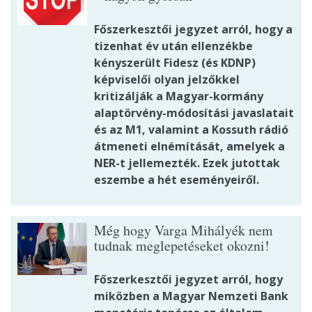
Főszerkesztői jegyzet arról, hogy a
tizenhat év után ellenzékbe
kényszerült Fidesz (és KDNP)
képviselői olyan jelzőkkel
kritizálják a Magyar-kormány
alaptörvény-módosítási javaslatait
és az M1, valamint a Kossuth rádió
átmeneti elnémítását, amelyek a
NER-t jellemezték. Ezek jutottak
eszembe a hét eseményeiről.
Még hogy Varga Mihályék nem
tudnak meglepetéseket okozni!
Főszerkesztői jegyzet arról, hogy
miközben a Magyar Nemzeti Bank