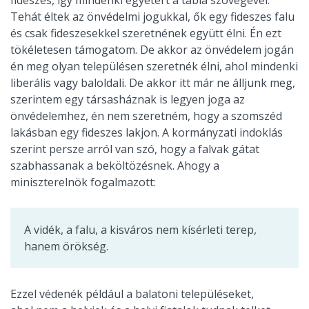
Tehát éltek az önvédelmi jogukkal, ők egy fideszes falu
és csak fideszesekkel szeretnének együtt élni. Én ezt
tökéletesen támogatom. De akkor az önvédelem jogán
én meg olyan településen szeretnék élni, ahol mindenki
liberális vagy baloldali. De akkor itt már ne álljunk meg,
szerintem egy társasháznak is legyen joga az
önvédelemhez, én nem szeretném, hogy a szomszéd
lakásban egy fideszes lakjon. A kormányzati indoklás
szerint persze arról van szó, hogy a falvak gátat
szabhassanak a beköltözésnek. Ahogy a
miniszterelnök fogalmazott:
A vidék, a falu, a kisváros nem kísérleti terep,
hanem örökség.
Ezzel védenék például a balatoni településeket,