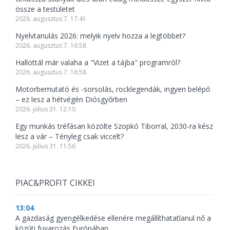
össze a testületet
2026. augusztus 7. 17:41
Nyelvtanulás 2026: melyik nyelv hozza a legtöbbet?
2026. augusztus 7. 16:58
Hallottál már valaha a "Vizet a tájba" programról?
2026. augusztus 7. 16:58
Motorbemutató és -sorsolás, rocklegendák, ingyen belépő
– ez lesz a hétvégén Diósgyőrben
2026. július 31. 12:10
Egy munkás tréfásan közölte Szopkó Tiborral, 2030-ra kész
lesz a vár – Tényleg csak viccelt?
2026. július 31. 11:56
PIAC&PROFIT CIKKEI
13:04
A gazdaság gyengélkedése ellenére megállíthatatlanul nő a
közúti fuvarozás Európában