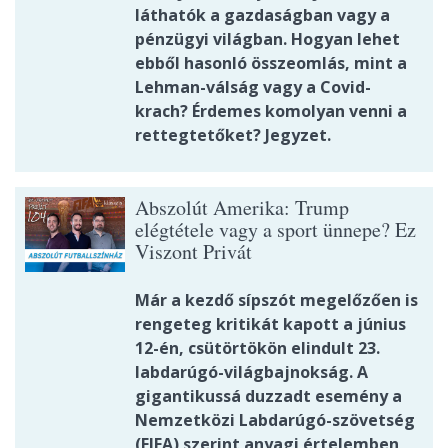
láthatók a gazdaságban vagy a
pénzügyi világban. Hogyan lehet
ebből hasonló összeomlás, mint a
Lehman-válság vagy a Covid-
krach? Érdemes komolyan venni a
rettegtetőket? Jegyzet.
Abszolút Amerika: Trump
elégtétele vagy a sport ünnepe? Ez
Viszont Privát
Már a kezdő sípszót megelőzően is
rengeteg kritikát kapott a június
12-én, csütörtökön elindult 23.
labdarúgó-világbajnokság. A
gigantikussá duzzadt esemény a
Nemzetközi Labdarúgó-szövetség
(FIFA) szerint anyagi értelemben