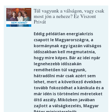
Túl vagyunk a válságon, vagy csak
most jön a neheze? Ez Viszont
Privát
Eddig példátlan energiakrízis
csapott le Magyarországra, a
kormánynak egy igazán válságos
időszakban kell megmutatnia,
hogy mire képes. Bár az idei nyár
legnehezebb időszakán
remélhetően túl vagyunk,
hátradőlni már csak azért sem
lehet, mert a következő években
tovább fokozódhat a kánikula és a
már idén is történelmi méreteket
öltő aszály. Miközben javában
zajlott a válságkezelés, Magyar
Péter miniszterelnök