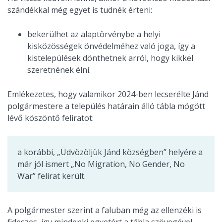
szándékkal még egyet is tudnék érteni:
bekerülhet az alaptörvénybe a helyi
kisközösségek önvédelméhez való joga, így a
kistelepülések dönthetnek arról, hogy kikkel
szeretnének élni.
Emlékezetes, hogy valamikor 2024-ben lecserélte Jánd
polgármestere a település határain álló tábla mögött
lévő köszöntő feliratot:
a korábbi, „Üdvözöljük Jánd községben” helyére a
már jól ismert „No Migration, No Gender, No
War” felirat került.
A polgármester szerint a faluban még az ellenzéki is
fideszes, így mindenki egyetért a tábla szövegével.