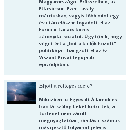
Magyarországot Brüsszelben, az
EU-csúcson. Ezen tavaly
márciusban, vagyis több mint egy
év után először fogadott el az
Európai Tanács közös
zárónyilatkozatot. Úgy tűnik, hogy
véget ért a „bot a küllők között”
politikája – hangzott el az Ez
Viszont Privát legújabb
epizódjában.
Eljött a rettegés ideje?
Miközben az Egyesült Államok és
Irán látszólag békét kötöttek, a
történet nem zárult
megnyugtatóan, ráadásul számos
más ijesztő folyamat jelei is