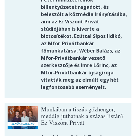
billentyűzetet ragadott, és
beleszólt a közmédia irányításába,
ami az Ez Viszont Privát
stúdiójában is kiverte a
biztosítékot. Ezúttal Sipos Ildikó,
az Mfor-Privátbankár
főmunkatársa, Wéber Balázs, az
Mfor-Privátbankár vezető
szerkesztője és Imre Lőrinc, az
Mfor-Privátbankár újságírója
vitatták meg az elmúlt egy hét
legfontosabb eseményeit.
Munkában a tiszás gőzhenger,
meddig juthatnak a százas listán?
Ez Viszont Privát