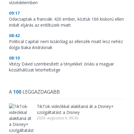
vízvédelemben
09:17
Odacsaptak a franciák: 420 ember, köztük 166 kiskorú ellen
indult eljárás az erdőtüzek miatt
08:42
Political Capital: nem kizárólag az ellenzék miatt lesz nehéz
dolga Baka Andrásnak
08:10
Vitézy Dávid szembesített a tényekkel: óriási a magyar
közúthálózat leterheltsége
A
100
LEGGAZDAGABB
TikTok-videókkal alakítaná át a Disney+
szolgáltatást a Disney
2026. augusztus 6. 09:30