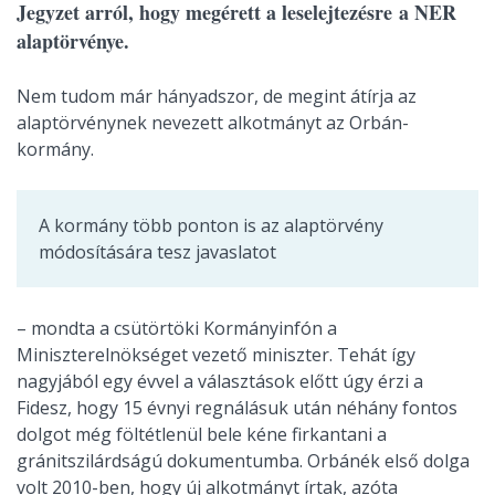
Jegyzet arról, hogy megérett a leselejtezésre a NER
alaptörvénye.
Nem tudom már hányadszor, de megint átírja az
alaptörvénynek nevezett alkotmányt az Orbán-
kormány.
A kormány több ponton is az alaptörvény
módosítására tesz javaslatot
– mondta a csütörtöki Kormányinfón a
Miniszterelnökséget vezető miniszter. Tehát így
nagyjából egy évvel a választások előtt úgy érzi a
Fidesz, hogy 15 évnyi regnálásuk után néhány fontos
dolgot még föltétlenül bele kéne firkantani a
gránitszilárdságú dokumentumba. Orbánék első dolga
volt 2010-ben, hogy új alkotmányt írtak, azóta