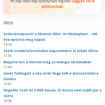
Mi nap mint nap bizonyítani fogunk!
Legyen Ön is
előfizetőnk!
FRISS
Születésnapozott a Fővárosi Állat- és Növénykert – 160
éve nyitotta meg kapuit
13:10
Szerb trombitafesztiválon kapcsolódott ki Orbán Viktor
11:55
Bulgária lett a mintaország az energia tárolásában
11:43
Ismét fellángolt a vita arról, hogy kell-e duzzasztómű a
Dunára
11:01
Hegedűs Zsolt és a NER luxusa, itt biztos nem szállt por a
zsírra
10:26