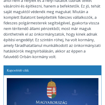
ahol nem a helyiek és a helyi fiatalok tudnak telket
vásárolni és építkezni, hanem a befektetők. Ez jó, tehát
saját maguktól védenék meg magukat. Miután a
komplett Balatont beépítették fideszes vállalkozók, a
fideszes polgármesterek segítségével, gyakorta vissza
nem térítendő állami pénzekből, most már maguk
dönthetnék el az önkormányzatok, hogy kinek adnak
építési engedélyt. Ez szintén röhej, ha volt kormány,
amely fáradhatatlanul munkálkodott az önkormányzati
hatáskörök megnyirbálásán, akkor az éppen a
faluvédő Orbán-kormány volt.
Kapcsolódó cikk