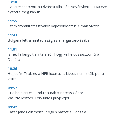
13:10
Születésnapozott a Fővárosi Állat- és Növénykert – 160 éve
nyitotta meg kapuit
11:55
Szerb trombitafesztiválon kapcsolódott ki Orbán Viktor
11:43
Bulgária lett a mintaország az energia tárolásában
11:01
Ismét fellángolt a vita arról, hogy kell-e duzzasztómű a
Dunára
10:26
Hegedűs Zsolt és a NER luxusa, itt biztos nem szállt por a
zsírra
09:57
Itt a bejelentés – Indulhatnak a Baross Gábor
Vasútfejlesztési Terv uniós projektjei
09:42
Lázár János elismerte, hogy hibázott a Fidesz a