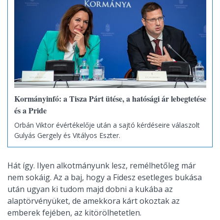
Kormányinfó: a Tisza Párt ütése, a hatósági ár lebegtetése
és a Pride
Orbán Viktor évértékelője után a sajtó kérdéseire válaszolt
Gulyás Gergely és Vitályos Eszter.
Hát így. Ilyen alkotmányunk lesz, remélhetőleg már
nem sokáig. Az a baj, hogy a Fidesz esetleges bukása
után ugyan ki tudom majd dobni a kukába az
alaptörvényüket, de amekkora kárt okoztak az
emberek fejében, az kitörölhetetlen.