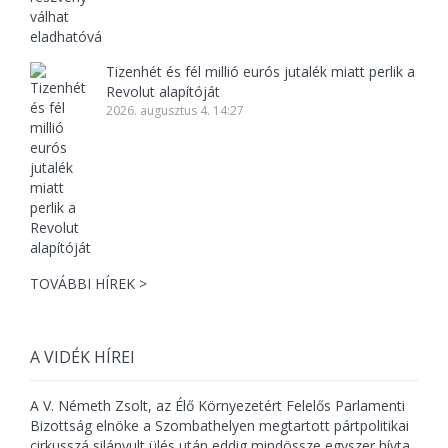
Tizenhét és fél millió eurós jutalék miatt perlik a
Revolut alapítóját
2026. augusztus 4. 14:27
TOVÁBBI HÍREK >
A VIDÉK HÍREI
A V. Németh Zsolt, az Élő Környezetért Felelős Parlamenti
Bizottság elnöke a Szombathelyen megtartott pártpolitikai
cirkusszá silányult ülés után eddig mindössze egyszer hívta