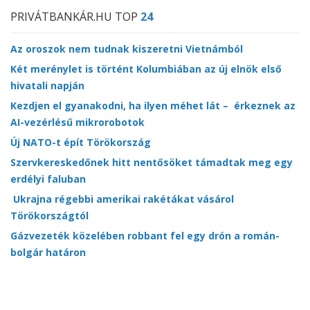
PRIVÁTBANKÁR.HU TOP
24
Az oroszok nem tudnak kiszeretni Vietnámból
Két merénylet is történt Kolumbiában az új elnök első
hivatali napján
Kezdjen el gyanakodni, ha ilyen méhet lát – érkeznek az
AI-vezérlésű mikrorobotok
Új NATO-t épít Törökország
Szervkereskedőnek hitt nentősöket támadtak meg egy
erdélyi faluban
Ukrajna régebbi amerikai rakétákat vásárol
Törökországtól
Gázvezeték közelében robbant fel egy drón a román-
bolgár határon