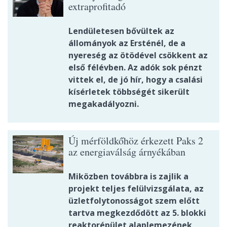
extraprofitadó
Lendületesen bővültek az
állományok az Ersténél, de a
nyereség az ötödével csökkent az
első félévben. Az adók sok pénzt
vittek el, de jó hír, hogy a csalási
kísérletek többségét sikerült
megakadályozni.
Új mérföldkőhöz érkezett Paks 2
az energiaválság árnyékában
Miközben továbbra is zajlik a
projekt teljes felülvizsgálata, az
üzletfolytonosságot szem előtt
tartva megkezdődött az 5. blokki
reaktorépület alaplemezének