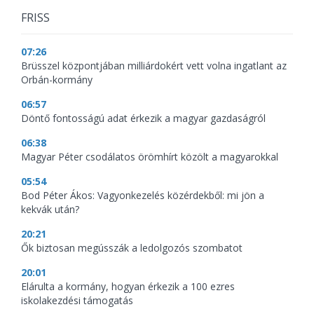
FRISS
07:26
Brüsszel központjában milliárdokért vett volna ingatlant az
Orbán-kormány
06:57
Döntő fontosságú adat érkezik a magyar gazdaságról
06:38
Magyar Péter csodálatos örömhírt közölt a magyarokkal
05:54
Bod Péter Ákos: Vagyonkezelés közérdekből: mi jön a
kekvák után?
20:21
Ők biztosan megússzák a ledolgozós szombatot
20:01
Elárulta a kormány, hogyan érkezik a 100 ezres
iskolakezdési támogatás