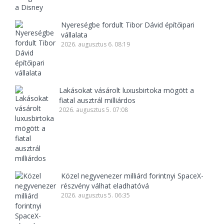
Nyereségbe fordult Tibor Dávid építőipari
vállalata
2026. augusztus 6. 08:19
Lakásokat vásárolt luxusbirtoka mögött a
fiatal ausztrál milliárdos
2026. augusztus 5. 07:08
Közel negyvenezer milliárd forintnyi SpaceX-
részvény válhat eladhatóvá
2026. augusztus 5. 06:35