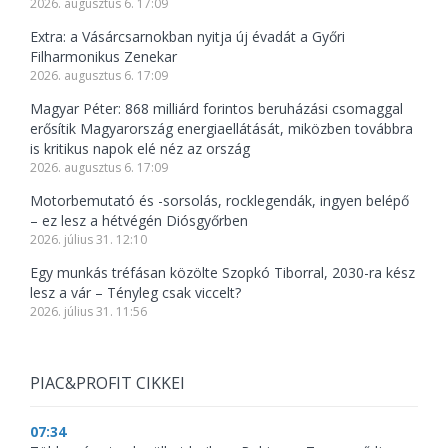
2026. augusztus 6. 17:09
Extra: a Vásárcsarnokban nyitja új évadát a Győri
Filharmonikus Zenekar
2026. augusztus 6. 17:09
Magyar Péter: 868 milliárd forintos beruházási csomaggal
erősítik Magyarország energiaellátását, miközben továbbra
is kritikus napok elé néz az ország
2026. augusztus 6. 17:09
Motorbemutató és -sorsolás, rocklegendák, ingyen belépő
– ez lesz a hétvégén Diósgyőrben
2026. július 31. 12:10
Egy munkás tréfásan közölte Szopkó Tiborral, 2030-ra kész
lesz a vár – Tényleg csak viccelt?
2026. július 31. 11:56
PIAC&PROFIT CIKKEI
07:34