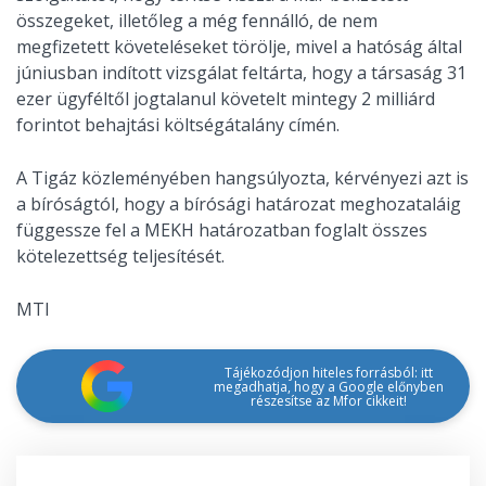
összegeket, illetőleg a még fennálló, de nem
megfizetett követeléseket törölje, mivel a hatóság által
júniusban indított vizsgálat feltárta, hogy a társaság 31
ezer ügyféltől jogtalanul követelt mintegy 2 milliárd
forintot behajtási költségátalány címén.
A Tigáz közleményében hangsúlyozta, kérvényezi azt is
a bíróságtól, hogy a bírósági határozat meghozataláig
függessze fel a MEKH határozatban foglalt összes
kötelezettség teljesítését.
MTI
Tájékozódjon hiteles forrásból: itt
megadhatja, hogy a Google előnyben
részesítse az Mfor cikkeit!