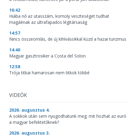
16:42
Hiába nő az utasszám, komoly veszteséget tudhat
magáénak az ultrafapados légitársaság
14:57
Nincs összeomlás, de új kihívásokkal küzd a hazai turizmus
14:40
Magyar gasztrosiker a Costa del Solon
12:58
Trója titkai hamarosan nem titkok többé
VIDEÓK
2026. augusztus 4.
A sokkok után sem nyugodhatunk meg: mit hozhat az euró
a magyar befektetőknek?
2026. augusztus 3.