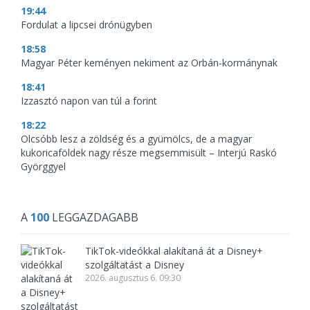
19:44
Fordulat a lipcsei drónügyben
18:58
Magyar Péter keményen nekiment az Orbán-kormánynak
18:41
Izzasztó napon van túl a forint
18:22
Olcsóbb lesz a zöldség és a gyümölcs, de a magyar
kukoricaföldek nagy része megsemmisült – Interjú Raskó
Györggyel
A
100
LEGGAZDAGABB
TikTok-videókkal alakítaná át a Disney+
szolgáltatást a Disney
2026. augusztus 6. 09:30