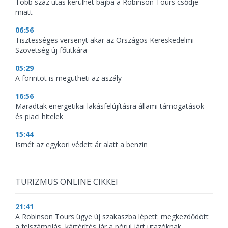
Több száz utas kerülhet bajba a Robinson Tours csődje
miatt
06:56
Tisztességes versenyt akar az Országos Kereskedelmi
Szövetség új főtitkára
05:29
A forintot is megütheti az aszály
16:56
Maradtak energetikai lakásfelújításra állami támogatások
és piaci hitelek
15:44
Ismét az egykori védett ár alatt a benzin
TURIZMUS ONLINE CIKKEI
21:41
A Robinson Tours ügye új szakaszba lépett: megkezdődött
a felszámolás, kártérítés jár a pórul járt utazóknak