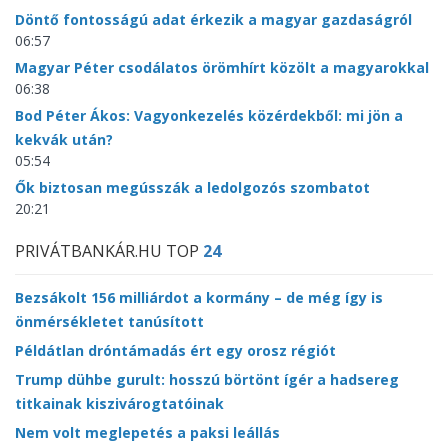
Döntő fontosságú adat érkezik a magyar gazdaságról
06:57
Magyar Péter csodálatos örömhírt közölt a magyarokkal
06:38
Bod Péter Ákos: Vagyonkezelés közérdekből: mi jön a
kekvák után?
05:54
Ők biztosan megússzák a ledolgozós szombatot
20:21
PRIVÁTBANKÁR.HU TOP
24
Bezsákolt 156 milliárdot a kormány – de még így is
önmérsékletet tanúsított
Példátlan dróntámadás ért egy orosz régiót
Trump dühbe gurult: hosszú börtönt ígér a hadsereg
titkainak kiszivárogtatóinak
Nem volt meglepetés a paksi leállás