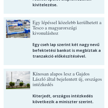
kivitelezése.
Egy lépéssel közelebb kerülhetett a
Tesco a magyarországi
kivonuláshoz
Egy cseh lap szerint két nagy nevű
befektetési bankot is megbíztak a
tranzakció előkészítésével.
Kínosan alapos lesz a Gajdos
László által bejelentett új, országos
intézkedés
Kiterjedt, országos intézkedés
következik a miniszter szerint.