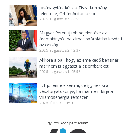
Jóváhagyták: kész a Tisza-kormány
jelentése, Orbán Anitán a sor
2026. augusztus 4. 06:58
Magyar Péter újabb bejelentése az
áramhiányról: hatalmas spórolásba kezdett
az ország
2026. augusztus 2. 12:37
Akkora a baj, hogy az emelkedő benzinár
már nem is aggasztja az embereket
2026. augusztus 1. 05:56
Ezt jó lenne elkerülni, de így néz ki a
vészforgatókönyv, ha már nem bírja a
villamosenergia-rendszer
2026. július 31. 16:10
Együttműködő partnerünk: