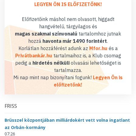
LEGYEN ÖN IS ELŐFIZETŐNK!
Előfizetőink máshol nem olvasott, higgadt
hangvételű, tárgyilagos és
magas szakmai színvonalú
tartalomhoz jutnak
hozzá
havonta már 1490 forintért
.
Korlátlan hozzáférést adunk az
Mfor.hu
és a
Privátbankár.hu
tartalmaihoz is, a Klub csomag
pedig a
hirdetés nélküli
olvasási lehetőséget is
tartalmazza.
Mi nap mint nap bizonyítani fogunk!
Legyen Ön is
előfizetőnk!
FRISS
Brüsszel központjában milliárdokért vett volna ingatlant
az Orbán-kormány
07:26