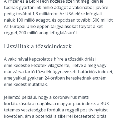
A Pfizer és a BioNTech közlése szerint még idén le
tudnak gyártani 50 millió adagot a vakcinából, jövőre
pedig további 1,3 milliárdot. Az USA előre lefoglalt
náluk 100 millió adagot, és opciósan további 500 milliót.
Az Európai Unió éppen tárgyalásokat folytat a két
céggel, 200 millió adag lefoglalásáról.
Elszálltak a tőzsdeindexek
A vakcinával kapcsolatos hírre a tőzsdék óriási
emelkedésbe kezdtek világszerte, illetve a még vagy
már zárva tartó tőzsdék úgynevezett határidős indexei,
amelyekkel gyakran 24 órában kereskednek extrém
emelkedést mutatnak.
Jellemző például, hogy a koronavírus miatti
korlátozásokra reagálva a magyar piac indexe, a BUX
tetemes veszteségbe fordult a reggeli pozitív nyitást
követően, ám a potenciális sikerrel kecsegtető oltás