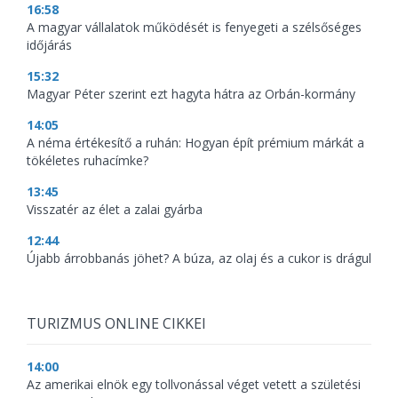
16:58
A magyar vállalatok működését is fenyegeti a szélsőséges
időjárás
15:32
Magyar Péter szerint ezt hagyta hátra az Orbán-kormány
14:05
A néma értékesítő a ruhán: Hogyan épít prémium márkát a
tökéletes ruhacímke?
13:45
Visszatér az élet a zalai gyárba
12:44
Újabb árrobbanás jöhet? A búza, az olaj és a cukor is drágul
TURIZMUS ONLINE CIKKEI
14:00
Az amerikai elnök egy tollvonással véget vetett a születési