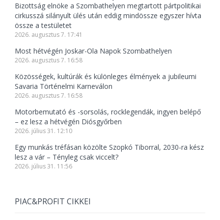
Bizottság elnöke a Szombathelyen megtartott pártpolitikai
cirkusszá silányult ülés után eddig mindössze egyszer hívta
össze a testületet
2026. augusztus 7. 17:41
Most hétvégén Joskar-Ola Napok Szombathelyen
2026. augusztus 7. 16:58
Közösségek, kultúrák és különleges élmények a jubileumi
Savaria Történelmi Karneválon
2026. augusztus 7. 16:58
Motorbemutató és -sorsolás, rocklegendák, ingyen belépő
– ez lesz a hétvégén Diósgyőrben
2026. július 31. 12:10
Egy munkás tréfásan közölte Szopkó Tiborral, 2030-ra kész
lesz a vár – Tényleg csak viccelt?
2026. július 31. 11:56
PIAC&PROFIT CIKKEI