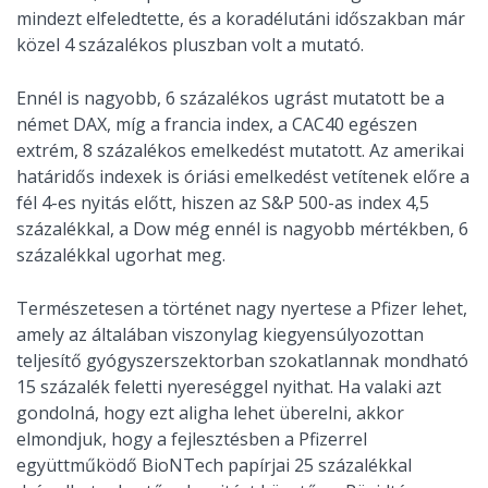
mindezt elfeledtette, és a koradélutáni időszakban már
közel 4 százalékos pluszban volt a mutató.
Ennél is nagyobb, 6 százalékos ugrást mutatott be a
német DAX, míg a francia index, a CAC40 egészen
extrém, 8 százalékos emelkedést mutatott. Az amerikai
határidős indexek is óriási emelkedést vetítenek előre a
fél 4-es nyitás előtt, hiszen az S&P 500-as index 4,5
százalékkal, a Dow még ennél is nagyobb mértékben, 6
százalékkal ugorhat meg.
Természetesen a történet nagy nyertese a Pfizer lehet,
amely az általában viszonylag kiegyensúlyozottan
teljesítő gyógyszerszektorban szokatlannak mondható
15 százalék feletti nyereséggel nyithat. Ha valaki azt
gondolná, hogy ezt aligha lehet überelni, akkor
elmondjuk, hogy a fejlesztésben a Pfizerrel
együttműködő BioNTech papírjai 25 százalékkal