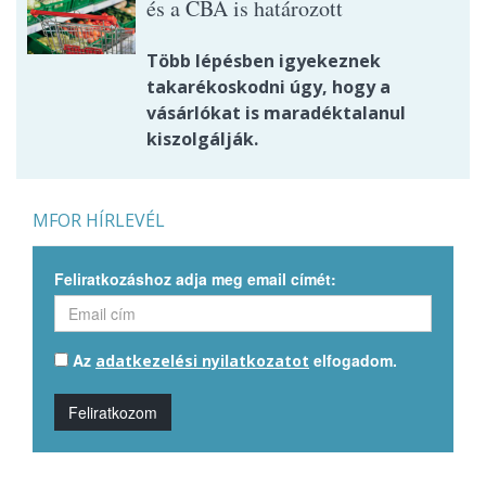
és a CBA is határozott
Több lépésben igyekeznek
takarékoskodni úgy, hogy a
vásárlókat is maradéktalanul
kiszolgálják.
MFOR HÍRLEVÉL
Feliratkozáshoz adja meg email címét:
Az
elfogadom.
adatkezelési nyilatkozatot
Feliratkozom