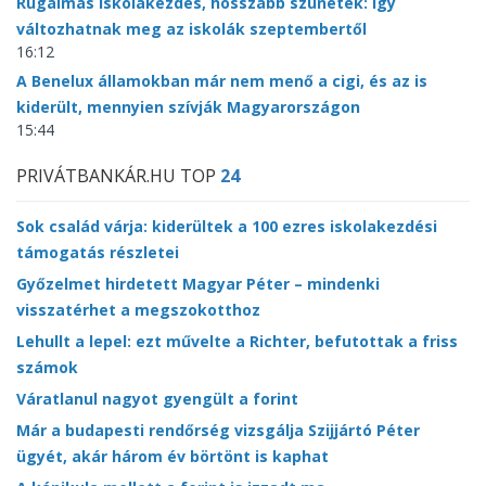
Rugalmas iskolakezdés, hosszabb szünetek: így
változhatnak meg az iskolák szeptembertől
16:12
A Benelux államokban már nem menő a cigi, és az is
kiderült, mennyien szívják Magyarországon
15:44
PRIVÁTBANKÁR.HU TOP
24
Sok család várja: kiderültek a 100 ezres iskolakezdési
támogatás részletei
Győzelmet hirdetett Magyar Péter – mindenki
visszatérhet a megszokotthoz
Lehullt a lepel: ezt művelte a Richter, befutottak a friss
számok
Váratlanul nagyot gyengült a forint
Már a budapesti rendőrség vizsgálja Szijjártó Péter
ügyét, akár három év börtönt is kaphat