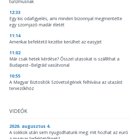
turizmusnak
12:33
Egy kis odafigyelés, ami minden bizonnyal megmentette
egy szomjazó madár életét
11:14
Amerikai befektető kezébe kerülhet az easyJet
11:02
Már csak hetek kérdése? Ősszel utasokat is szállíthat a
Budapest–Belgrád vasútvonal
10:55
A Magyar Biztosítók Szövetségének felhívása az utazást
tervezőkhöz
VIDEÓK
2026. augusztus 4.
A sokkok után sem nyugodhatunk meg: mit hozhat az euró
a magyar befektetőknek?