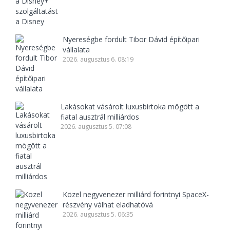
Nyereségbe fordult Tibor Dávid építőipari
vállalata
2026. augusztus 6. 08:19
Lakásokat vásárolt luxusbirtoka mögött a
fiatal ausztrál milliárdos
2026. augusztus 5. 07:08
Közel negyvenezer milliárd forintnyi SpaceX-
részvény válhat eladhatóvá
2026. augusztus 5. 06:35