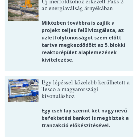
Új mérföldkőhöz érkezett Paks 2
az energiaválság árnyékában
Miközben továbbra is zajlik a
projekt teljes felülvizsgálata, az
üzletfolytonosságot szem előtt
tartva megkezdődött az 5. blokki
reaktorépület alaplemezének
kivitelezése.
Egy lépéssel közelebb kerülhetett a
Tesco a magyarországi
kivonuláshoz
Egy cseh lap szerint két nagy nevű
befektetési bankot is megbíztak a
tranzakció előkészítésével.