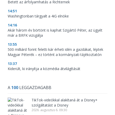
Betett az árfolyamhatás a Richternek
14:51
Washingtonban tárgyalt a 4iG elnöke
14:16
Akár három év börtönt is kaphat Szijjártó Péter, az ügyét
már a BRFK vizsgálja
13:55
500 milliárd forint feletti kár érheti idén a gazdákat, léptek
Magyar Péterék – ez történt a kormányzati tájékoztatón
13:37
Kiderült, ki irányítja a közmédia átvilágítását
A
100
LEGGAZDAGABB
TikTok-videókkal alakítaná át a Disney+
szolgáltatást a Disney
2026. augusztus 6. 09:30