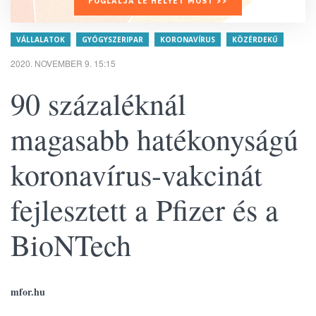
FOGLALJA LE HELYÉT MOST >>
VÁLLALATOK
GYÓGYSZERIPAR
KORONAVÍRUS
KÖZÉRDEKŰ
2020. NOVEMBER 9. 15:15
90 százaléknál
magasabb hatékonyságú
koronavírus-vakcinát
fejlesztett a Pfizer és a
BioNTech
mfor.hu