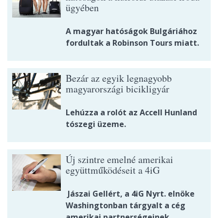
ügyében
A magyar hatóságok Bulgáriához
fordultak a Robinson Tours miatt.
Bezár az egyik legnagyobb
magyarországi bicikligyár
Lehúzza a rolót az Accell Hunland
tószegi üzeme.
Új szintre emelné amerikai
együttműködéseit a 4iG
Jászai Gellért, a 4iG Nyrt. elnöke
Washingtonban tárgyalt a cég
amerikai partnerségeinek