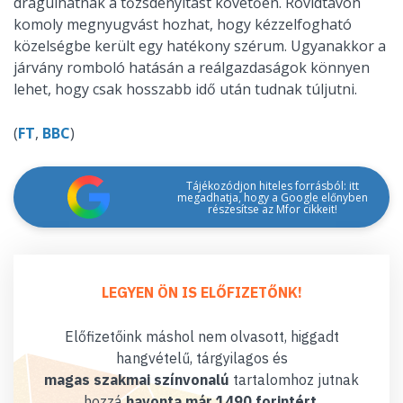
drágulhatnak a tőzsdenyitást követően. Rövidtávon
komoly megnyugvást hozhat, hogy kézzelfogható
közelségbe került egy hatékony szérum. Ugyanakkor a
járvány romboló hatásán a reálgazdaságok könnyen
lehet, hogy csak hosszabb idő után tudnak túljutni.
(
FT
,
BBC
)
Tájékozódjon hiteles forrásból: itt
megadhatja, hogy a Google előnyben
részesítse az Mfor cikkeit!
LEGYEN ÖN IS ELŐFIZETŐNK!
Előfizetőink máshol nem olvasott, higgadt
hangvételű, tárgyilagos és
magas szakmai színvonalú
tartalomhoz jutnak
hozzá
havonta már 1490 forintért
.