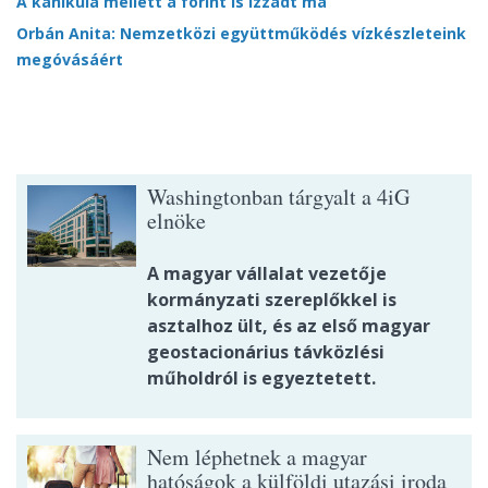
A kánikula mellett a forint is izzadt ma
Orbán Anita: Nemzetközi együttműködés vízkészleteink
megóvásáért
Washingtonban tárgyalt a 4iG
elnöke
A magyar vállalat vezetője
kormányzati szereplőkkel is
asztalhoz ült, és az első magyar
geostacionárius távközlési
műholdról is egyeztetett.
Nem léphetnek a magyar
hatóságok a külföldi utazási iroda