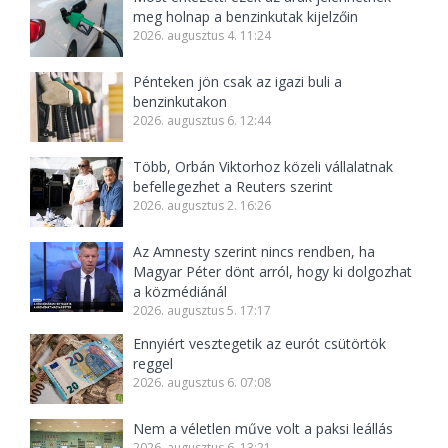
meg holnap a benzinkutak kijelzőin
2026. augusztus 4. 11:24
Pénteken jön csak az igazi buli a
benzinkutakon
2026. augusztus 6. 12:44
Több, Orbán Viktorhoz közeli vállalatnak
befellegezhet a Reuters szerint
2026. augusztus 2. 16:26
Az Amnesty szerint nincs rendben, ha
Magyar Péter dönt arról, hogy ki dolgozhat
a közmédiánál
2026. augusztus 5. 17:17
Ennyiért vesztegetik az eurót csütörtök
reggel
2026. augusztus 6. 07:08
Nem a véletlen műve volt a paksi leállás
2026. augusztus 6. 13:21