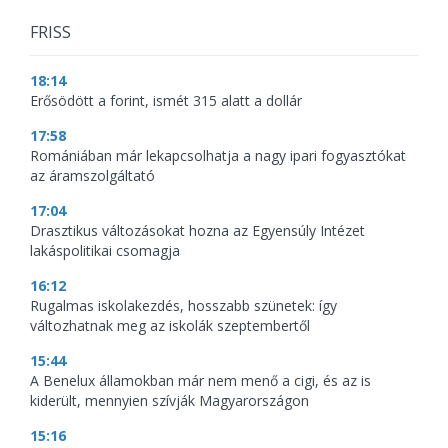
FRISS
18:14
Erősödött a forint, ismét 315 alatt a dollár
17:58
Romániában már lekapcsolhatja a nagy ipari fogyasztókat
az áramszolgáltató
17:04
Drasztikus változásokat hozna az Egyensúly Intézet
lakáspolitikai csomagja
16:12
Rugalmas iskolakezdés, hosszabb szünetek: így
változhatnak meg az iskolák szeptembertől
15:44
A Benelux államokban már nem menő a cigi, és az is
kiderült, mennyien szívják Magyarországon
15:16