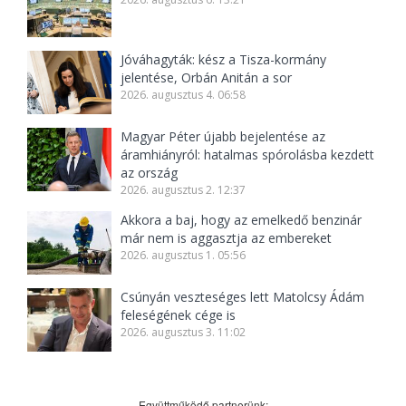
Jóváhagyták: kész a Tisza-kormány
jelentése, Orbán Anitán a sor
2026. augusztus 4. 06:58
Magyar Péter újabb bejelentése az
áramhiányról: hatalmas spórolásba kezdett
az ország
2026. augusztus 2. 12:37
Akkora a baj, hogy az emelkedő benzinár
már nem is aggasztja az embereket
2026. augusztus 1. 05:56
Csúnyán veszteséges lett Matolcsy Ádám
feleségének cége is
2026. augusztus 3. 11:02
Együttműködő partnerünk: