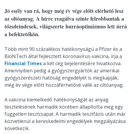
Jó esély van rá, hogy még év vége előtt elérhető lesz
az oltóanyag. A hírre reagálva szinte felrobbantak a
tőzsdeindexek, világszerte hurráoptimizmus lett úrrá
a befektetőkön.
Több mint 90 százalékos hatékonyságú a Pfizer és a
BioNTech által fejlesztett koronavírus-vakcina, írja a
Financial Times
a két cég bejelentésére hivatkozva.
Amennyiben pedig a gyógyszergyártók az amerikai
gyógyszerészeti hatóság engedélyét is megkapják,
még év vége előtt hozzáférhetővé válik az oltóanyag.
A vakcina kiemelkedő hatékonyságát az anyag
tesztelésének harmadik körében állapította meg egy
független tesztcsapat. A harmadik tesztfázis után már
közvetlenül a kereskedelmi engedélyek megpályázása
következik.