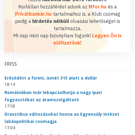
Korlátlan hozzáférést adunk az
Mfor.hu
és a
Privátbankár.hu
tartalmaihoz is, a Klub csomag
pedig a
hirdetés nélküli
olvasási lehetőséget is
tartalmazza.
Mi nap mint nap bizonyítani fogunk!
Legyen Ön is
előfizetőnk!
FRISS
Erősödött a forint, ismét 315 alatt a dollár
18:14
Romániában már lekapcsolhatja a nagy ipari
fogyasztókat az áramszolgáltató
17:58
Drasztikus változásokat hozna az Egyensúly Intézet
lakáspolitikai csomagja
17:04