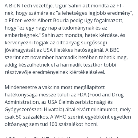
A BioNTech vezetője, Ugur Sahin azt mondta az FT-
nek, hogy számára ez "a lehetséges legjobb eredmény",
a Pfizer-vezér Albert Bourla pedig úgy fogalmazott,
hogy "ez egy nagy nap a tudománynak és az
emberiségnek." Sahin azt mondta, hetek kérdése, és
kérvényezni fogják az oltóanyag sürgősségi
jóváhagyását az USA illetékes hatóságánál. A BBC
szerint ezt november harmadik hetében tehetik meg,
addig készülhetnek el a harmadik tesztkör többi
résztvevője eredményeinek kiértékelésével.
Mindenesetre a vakcina most megállapított
hatékonysága messze túlüti az FDA (Food and Drug
Administration, az USA Élelmiszerbiztonsági és
Gyógyszerészeti Hivatala) által elvárt minimumot, mely
csak 50 százalékos. A WHO szerint egyébként egyetlen
oltóanyag sem tud 100 százalékot hozni.