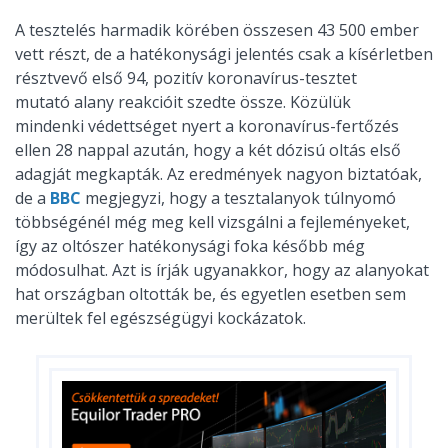
A tesztelés harmadik körében összesen 43 500 ember
vett részt, de a hatékonysági jelentés csak a kísérletben
résztvevő első 94, pozitív koronavírus-tesztet
mutató alany reakcióit szedte össze. Közülük
mindenki védettséget nyert a koronavírus-fertőzés
ellen 28 nappal azután, hogy a két dózisú oltás első
adagját megkapták. Az eredmények nagyon biztatóak,
de a
BBC
megjegyzi, hogy a tesztalanyok túlnyomó
többségénél még meg kell vizsgálni a fejleményeket,
így az oltószer hatékonysági foka később még
módosulhat. Azt is írják ugyanakkor, hogy az alanyokat
hat országban oltották be, és egyetlen esetben sem
merültek fel egészségügyi kockázatok.