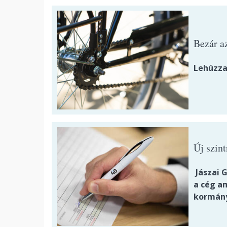
Bezár a
Lehúzza
Új szin
Jászai G
a cég a
kormányz