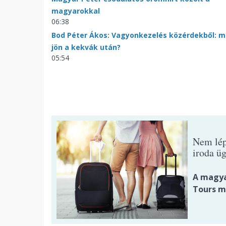
magyarokkal
06:38
Bod Péter Ákos: Vagyonkezelés közérdekből: m
jön a kekvák után?
05:54
Nem lép
iroda ü
A magya
Tours m