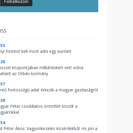
Feliratkozom
ISS
:53
nyi forintot kell most adni egy euróért
:26
üsszel központjában milliárdokért vett volna
gatlant az Orbán-kormány
:57
ntő fontosságú adat érkezik a magyar gazdaságról
:38
gyar Péter csodálatos örömhírt közölt a
gyarokkal
:54
d Péter Ákos: Vagyonkezelés közérdekből: mi jön a