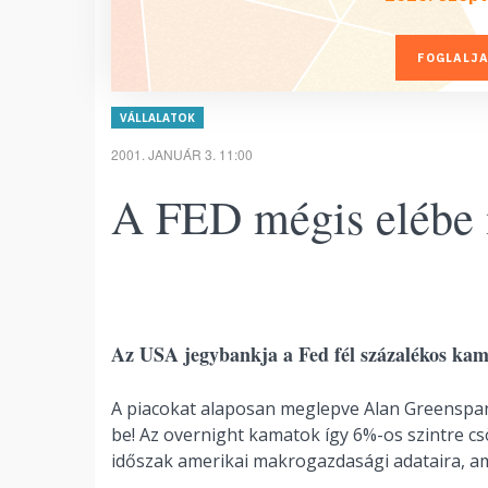
FOGLALJA
VÁLLALATOK
2001. JANUÁR 3. 11:00
A FED mégis elébe 
Az USA jegybankja a Fed fél százalékos kam
A piacokat alaposan meglepve Alan Greenspan 
be! Az overnight kamatok így 6%-os szintre cs
időszak amerikai makrogazdasági adataira, a