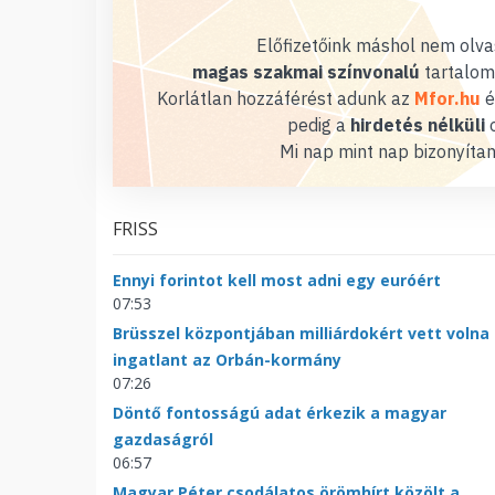
Előfizetőink máshol nem olvas
magas szakmai színvonalú
tartalom
Korlátlan hozzáférést adunk az
Mfor.hu
é
pedig a
hirdetés nélküli
o
Mi nap mint nap bizonyítan
FRISS
Ennyi forintot kell most adni egy euróért
07:53
Brüsszel központjában milliárdokért vett volna
ingatlant az Orbán-kormány
07:26
Döntő fontosságú adat érkezik a magyar
gazdaságról
06:57
Magyar Péter csodálatos örömhírt közölt a