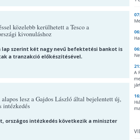
07
Me
ssel közelebb kerülhetett a Tesco a
06
rszági kivonuláshoz
Haz
 lap szerint két nagy nevű befektetési bankot is
06
Ne
ak a tranzakció előkészítésével.
21
A 
me
já
16
alapos lesz a Gajdos László által bejelentett új,
Hi
s intézkedés
ma
dt, országos intézkedés következik a miniszter
V