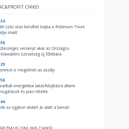
AC&PROFIT CIKKEI
:34
bb száz utas kerülhet bajba a Robinson Tours
ődje miatt
:56
sztességes versenyt akar az Országos
reskedelmi Szövetség új főtitkára
:29
orintot is megütheti az aszály
:56
radtak energetikai lakásfelújításra állami
mogatások és piaci hitelek
:44
mét az egykori védett ár alatt a benzin
RIZMUS ONLINE CIKKEI