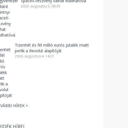
SpaceX-részvény válhat eladhatóvá
2026. augusztus 5. 06:35
Tizenhét és fél millió eurós jutalék miatt
perlik a Revolut alapítóját
2026. augusztus 4. 14:27
VÁBBI HÍREK >
VIDÉK HÍREI