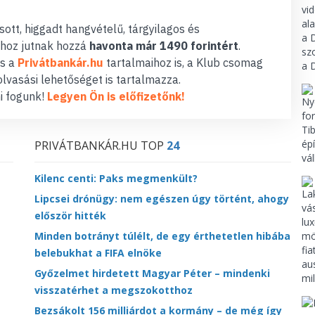
ott, higgadt hangvételű, tárgyilagos és
hoz jutnak hozzá
havonta már 1490 forintért
.
s a
Privátbankár.hu
tartalmaihoz is, a Klub csomag
lvasási lehetőséget is tartalmazza.
i fogunk!
Legyen Ön is előfizetőnk!
PRIVÁTBANKÁR.HU TOP
24
Kilenc centi: Paks megmenkült?
Lipcsei drónügy: nem egészen úgy történt, ahogy
először hitték
Minden botrányt túlélt, de egy érthetetlen hibába
belebukhat a FIFA elnöke
Győzelmet hirdetett Magyar Péter – mindenki
visszatérhet a megszokotthoz
Bezsákolt 156 milliárdot a kormány – de még így