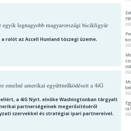
Ex
Fi
z egyik legnagyobb magyarországi bicikligyár
202
Per
 a rolót az Accell Hunland tószegi üzeme.
ko
202
Ma
cs
mi
202
Mo
tre emelné amerikai együttműködéseit a 4iG
be
202
ellért, a 4iG Nyrt. elnöke Washingtonban tárgyalt
Eg
merikai partnerségeinek megerősítéséről
ra 
ati szervekkel és stratégiai ipari partnereivel.
202