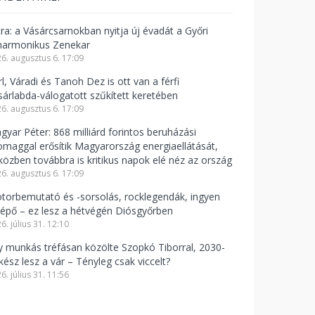
tra: a Vásárcsarnokban nyitja új évadát a Győri
lharmonikus Zenekar
6. augusztus 6. 17:09
l, Váradi és Tanoh Dez is ott van a férfi
sárlabda-válogatott szűkített keretében
6. augusztus 6. 17:09
gyar Péter: 868 milliárd forintos beruházási
omaggal erősítik Magyarország energiaellátását,
közben továbbra is kritikus napok elé néz az ország
6. augusztus 6. 17:09
torbemutató és -sorsolás, rocklegendák, ingyen
lépő – ez lesz a hétvégén Diósgyőrben
6. július 31. 12:10
y munkás tréfásan közölte Szopkó Tiborral, 2030-
kész lesz a vár – Tényleg csak viccelt?
6. július 31. 11:56