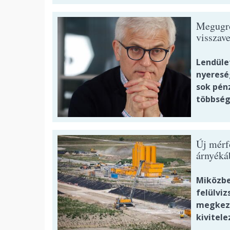
Megugrot
visszave
Lendüle
nyeresé
sok pénz
többség
Új mérf
árnyéká
Miközben
felülviz
megkezd
kivitele