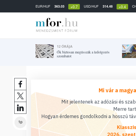
EUR/HUF
USD/HUF
C
363.03
314.48
+0.7
+0.4
12 ÓRÁJA
Ők biztosan megússzák a ledolgozós
szombatot
Mi vár a magya
Mit jelentenek az adózási és sza
Merre tar
Hogyan érdemes gondolkodni a hosszú távú
1p
Klasszi
2026. szept