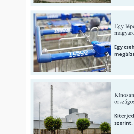
Egy lépé
magyaro
Egy cseh
megbízt
Kínosan 
országo
Kiterje
szerint.