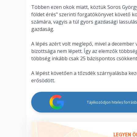
Többen ezen okok miatt, köztük Soros Györg
földet érés" szerinti forgatókönyvet követő k
számára, vagyis a túl gyors gazdasági lassulá
gazdaság.
A lépés azért volt meglepő, mivel a december v
bizottsága nem lépett. Így az elemzők többsége
többség inkább csak 25 bázispontos csökkent
A lépést követően a tőzsdék szárnyalásba kezd
erősödött.
Tájékozódjon hiteles forrásbó
LEGYEN Ö