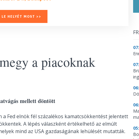
 LE HELYÉT MOST >>
FR
07
En
megy a piacoknak
07
Br
in
06
Dö
atvágás mellett döntött
06
Ma
a Fed elnök fél százalékos kamatcsökkentést jelentett
ma
ökkentek. A lépés válaszként értékelhető az elmúlt
05
melyek mind az USA gazdaságának lehülését mutatták.
Bo