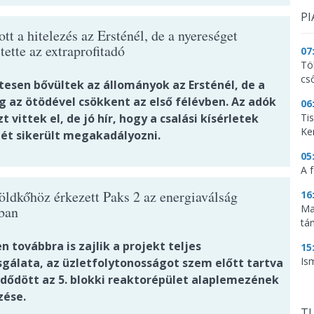
PI
t a hitelezés az Ersténél, de a nyereséget
tette az extraprofitadó
07
Tö
cs
tesen bővültek az állományok az Ersténél, de a
g az ötödével csökkent az első félévben. Az adók
06
t vittek el, de jó hír, hogy a csalási kísérletek
Ti
Ke
ét sikerült megakadályozni.
05
A f
öldkőhöz érkezett Paks 2 az energiaválság
16
Ma
ban
tá
 továbbra is zajlik a projekt teljes
15
Is
sgálata, az üzletfolytonosságot szem előtt tartva
ődött az 5. blokki reaktorépület alaplemezének
zése.
TU