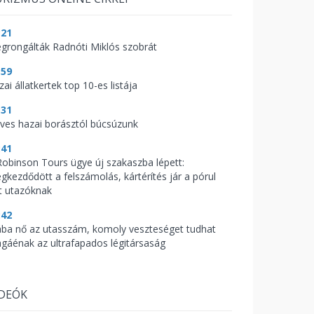
:21
grongálták Radnóti Miklós szobrát
:59
ai állatkertek top 10-es listája
:31
ves hazai borásztól búcsúzunk
:41
Robinson Tours ügye új szakaszba lépett:
gkezdődött a felszámolás, kártérítés jár a pórul
rt utazóknak
:42
ába nő az utasszám, komoly veszteséget tudhat
gáénak az ultrafapados légitársaság
IDEÓK