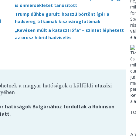
is önmérsékletet tanúsított
Trump dühbe gurult: hosszú börtönt ígér a
i
hadsereg titkainak kiszivárogtatóinak
„Kevésen múlt a katasztrófa” – szintet léphetett
az orosz hibrid hadviselés
hetnek a magyar hatóságok a külföldi utazási
gyében
r hatóságok Bulgáriához fordultak a Robinson
TO
iatt.
A 