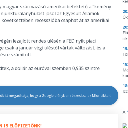
ke
y magyar származású amerikai befektető a "kemény
20
onjunktúralanyhulást jósol az Egyesült Államok
Ők
s következtében recesszióba csaphat át az amerikai
20
El
is
égén lezajlott rendes ülésén a FED nyílt piaci
 csak a január végi üléstől vártak változást, és a
19
ésre számított.
Fo
18
tek, a dollár az euróval szemben 0,935 szintre
Ma
ko
18
Iz
l: itt megadhatja, hogy a Google előnyben részesítse az Mfor cikkeit!
A
N IS ELŐFIZETŐNK!