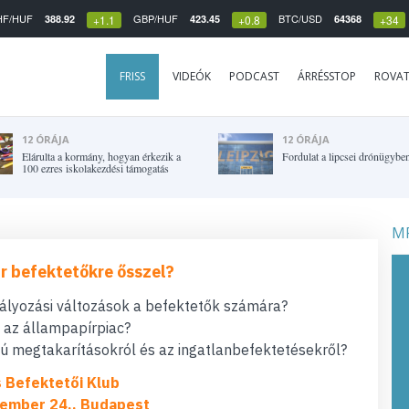
HF/HUF
GBP/HUF
BTC/USD
388.92
423.45
64368
+1.1
+0.8
+34
FRISS
VIDEÓK
PODCAST
ÁRRÉSSTOP
ROVA
12 ÓRÁJA
12 ÓRÁJA
Elárulta a kormány, hogyan érkezik a
Fordulat a lipcsei drónügybe
100 ezres iskolakezdési támogatás
MF
r befektetőkre ősszel?
bályozási változások a befektetők számára?
t az állampapírpiac?
 megtakarításokról és az ingatlanbefektetésekről?
s Befektetői Klub
ember 24., Budapest