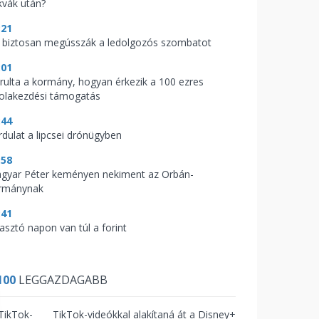
kvák után?
:21
 biztosan megússzák a ledolgozós szombatot
:01
árulta a kormány, hogyan érkezik a 100 ezres
kolakezdési támogatás
:44
rdulat a lipcsei drónügyben
:58
gyar Péter keményen nekiment az Orbán-
rmánynak
:41
zasztó napon van túl a forint
100
LEGGAZDAGABB
TikTok-videókkal alakítaná át a Disney+