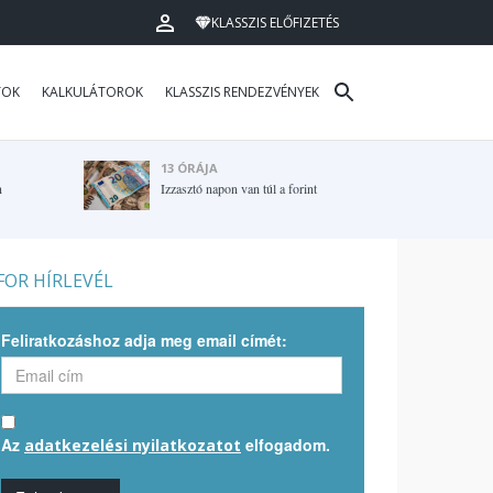
KLASSZIS ELŐFIZETÉS
TOK
KALKULÁTOROK
KLASSZIS RENDEZVÉNYEK
13 ÓRÁJA
n
Izzasztó napon van túl a forint
OR HÍRLEVÉL
Feliratkozáshoz adja meg email címét:
Az
elfogadom.
adatkezelési nyilatkozatot