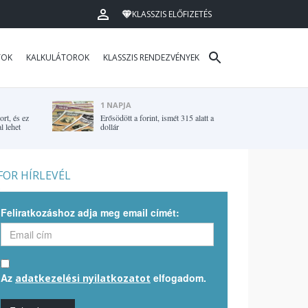
KLASSZIS ELŐFIZETÉS
TOK
KALKULÁTOROK
KLASSZIS RENDEZVÉNYEK
1 NAPJA
rt, és ez
Erősödött a forint, ismét 315 alatt a
l lehet
dollár
OR HÍRLEVÉL
Feliratkozáshoz adja meg email címét:
Az
elfogadom.
adatkezelési nyilatkozatot