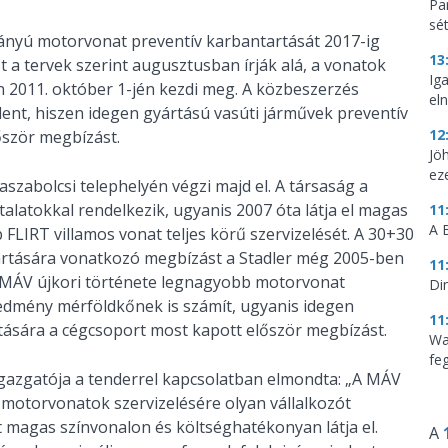
Par
sé
mányú motorvonat preventív karbantartását 2017-ig
13
st a tervek szerint augusztusban írják alá, a vonatok
Ig
n 2011. október 1-jén kezdi meg. A közbeszerzés
eln
ent, hiszen idegen gyártású vasúti járművek preventív
12
őször megbízást.
Jö
ez
szabolcsi telephelyén végzi majd el. A társaság a
atokkal rendelkezik, ugyanis 2007 óta látja el magas
11
A 
 FLIRT villamos vonat teljes körű szervizelését. A 30+30
tartására vonatkozó megbízást a Stadler még 2005-ben
11
a MÁV újkori története legnagyobb motorvonat
Di
eredmény mérföldkőnek is számít, ugyanis idegen
11
tására a cégcsoport most kapott először megbízást.
Wa
feg
gazgatója a tenderrel kapcsolatban elmondta: „A MÁV
a motorvonatok szervizelésére olyan vállalkozót
t magas színvonalon és költséghatékonyan látja el.
A