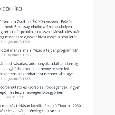
VIDÉK HÍREI
V. Németh Zsolt, az Élő Környezetért Felelős
rlamenti Bizottság elnöke a Szombathelyen
tartott pártpolitikai cirkusszá silányult ülés után
dig mindössze egyszer hívta össze a testületet
6. augusztus 7. 17:41
llottál már valaha a "Vizet a tájba" programról?
6. augusztus 7. 16:58
lárazott vásárlás, adományok, átláthatatlanság -
r az egyházhoz került semennyire sem lett
anszparens a szombathelyi Brenner-villa ügye
6. augusztus 7. 16:58
torbemutató és -sorsolás, rocklegendák, ingyen
lépő – ez lesz a hétvégén Diósgyőrben
6. július 31. 12:10
y munkás tréfásan közölte Szopkó Tiborral, 2030-
kész lesz a vár – Tényleg csak viccelt?