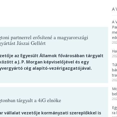
A 
A 
Pa
meg
toni partnerrel erősítené a magyarországi
ed
yártást Jászai Gellért
202
Ha
ezetője az Egyesült Államok fővárosában tárgyalt
202
özött a J. P. Morgan képviselőjével és egy
Tú
yvergyártó cég alapító-vezérigazgatójával.
bá
tr
202
Mo
be
tonban tárgyalt a 4iG elnöke
202
Eg
r vállalat vezetője kormányzati szereplőkkel is
ra 