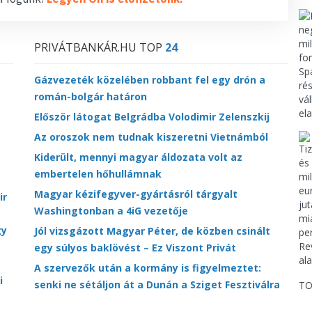
PRIVÁTBANKÁR.HU TOP
24
Gázvezeték közelében robbant fel egy drón a
román-bolgár határon
Először látogat Belgrádba Volodimir Zelenszkij
Az oroszok nem tudnak kiszeretni Vietnámból
Kiderült, mennyi magyar áldozata volt az
embertelen hőhullámnak
Magyar kézifegyver-gyártásról tárgyalt
ir
Washingtonban a 4iG vezetője
gy
Jól vizsgázott Magyar Péter, de közben csinált
egy súlyos baklövést – Ez Viszont Privát
A szervezők után a kormány is figyelmeztet:
i
senki ne sétáljon át a Dunán a Sziget Fesztiválra
TO