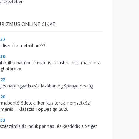
vetkeztében
RIZMUS ONLINE CIKKEI
:37
ddisznó a metróban???
:36
alakult a balatoni turizmus, a last minute ma már a
ghatározó
:22
ljes napfogyatkozás lázában ég Spanyolország
:20
rmabontó ötletek, ikonikus terek, nemzetközi
ismerés – Klasszis TopDesign 2026
:53
sszaszámlálás indul: pár nap, és kezdődik a Sziget