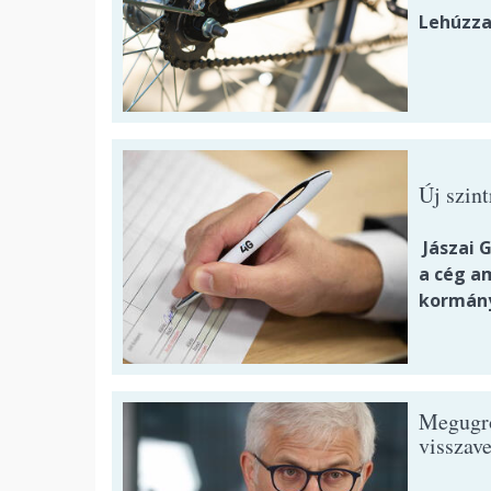
Lehúzza
Új szin
Jászai G
a cég a
kormányz
Megugrot
visszave