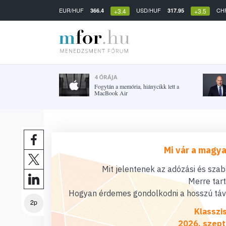
EUR/HUF
USD/HUF
CH
366.4
317.95
+3.4
+3.5
4 ÓRÁJA
Fogytán a memória, hiánycikk lett a
MacBook Air
Mi vár a magya
Mit jelentenek az adózási és sza
Merre tar
Hogyan érdemes gondolkodni a hosszú távú
2p
Klasszi
2026. szept