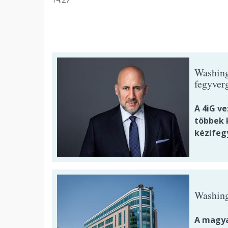
Washing
fegyverg
A 4iG v
többek k
kézifeg
Washing
A magya