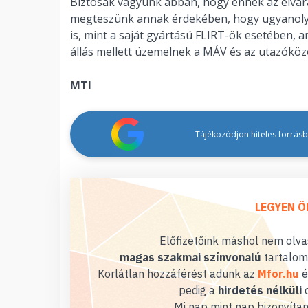
Biztosak vagyunk abban, hogy ennek az elvár
megteszünk annak érdekében, hogy ugyanoly
is, mint a saját gyártású FLIRT-ök esetében,
állás mellett üzemelnek a MÁV és az utazók
MTI
Tájékozódjon hiteles forrásbó
LEGYEN Ö
Előfizetőink máshol nem olvas
magas szakmai színvonalú
tartalom
Korlátlan hozzáférést adunk az
Mfor.hu
é
pedig a
hirdetés nélküli
o
Mi nap mint nap bizonyítan