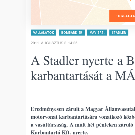
FOGLALJA
VÁLLALATOK
BOMBARDIER
MÁV ZRT.
STADLER
2011. AUGUSZTUS 2. 14:25
A Stadler nyerte a 
karbantartását a M
Eredményesen zárult a Magyar Államvasutak
motorvonat karbantartására vonatkozó közbes
a vasúttársaság. A múlt hét pénteken záruló
Karbantartó Kft. nyerte.