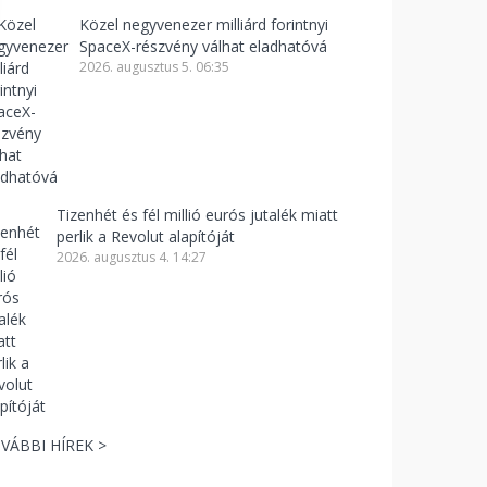
Közel negyvenezer milliárd forintnyi
SpaceX-részvény válhat eladhatóvá
2026. augusztus 5. 06:35
Tizenhét és fél millió eurós jutalék miatt
perlik a Revolut alapítóját
2026. augusztus 4. 14:27
VÁBBI HÍREK >