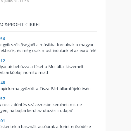
6. július 31. 11:56
AC&PROFIT CIKKEI
:56
 egyik szélsőségből a másikba fordulnak a magyar
fektetők, és még csak most indulunk el az euró felé
:12
Ryanair behúzza a féket a Mol által kiszemelt
erbiai kőolajfinomító miatt
:48
papírforma győzött a Tisza Párt államfőjelölésén
:57
y rossz döntés százezrekbe kerülhet: mit ne
gyen, ha bajba kerül az utazási irodája?
:01
ökkentek a használt autóárak a forint erősödése