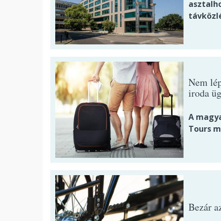
asztalho
távközl
Nem lép
iroda ü
A magya
Tours m
Bezár a