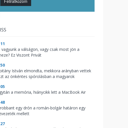
Feliratkozom
ISS
:11
l vagyunk a válságon, vagy csak most jön a
heze? Ez Viszont Privát
:50
pitány István elmondta, mekkora arányban vettek
szt az önkéntes spórolásban a magyarok
:05
gytán a memória, hiánycikk lett a MacBook Air
:48
lrobbant egy drón a román-bolgár határon egy
zvezeték mellett
:27