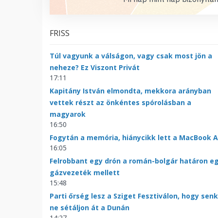
FRISS
Túl vagyunk a válságon, vagy csak most jön a
neheze? Ez Viszont Privát
17:11
Kapitány István elmondta, mekkora arányban
vettek részt az önkéntes spórolásban a
magyarok
16:50
Fogytán a memória, hiánycikk lett a MacBook A
16:05
Felrobbant egy drón a román-bolgár határon e
gázvezeték mellett
15:48
Parti őrség lesz a Sziget Fesztiválon, hogy senk
ne sétáljon át a Dunán
14:27