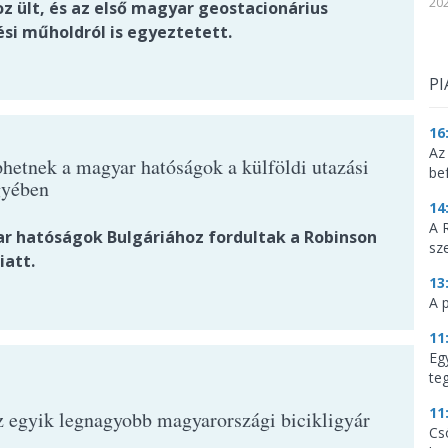
202
z ült, és az első magyar geostacionárius
ési műholdról is egyeztetett.
PI
16
Az
hetnek a magyar hatóságok a külföldi utazási
be
gyében
14
A 
r hatóságok Bulgáriához fordultak a Robinson
sz
iatt.
13
A 
11
Eg
te
11
z egyik legnagyobb magyarországi bicikligyár
Cs