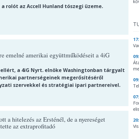
kö
 a rolót az Accell Hunland tószegi üzeme.
TU
17
Va
tre emelné amerikai együttműködéseit a 4iG
09
Át
me
ellért, a 4iG Nyrt. elnöke Washingtonban tárgyalt
merikai partnerségeinek megerősítéséről
09
ati szervekkel és stratégiai ipari partnereivel.
Te
07
Fo
el
t a hitelezés az Ersténél, de a nyereséget
20
tette az extraprofitadó
Vi