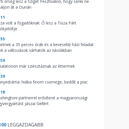
ti őrség lesz a Sziget Fesztiválon, hogy senki ne
táljon át a Dunán
:11
aza volt a fogadóknak: Ő lesz a Tisza Párt
ökjelöltje
:55
hetnek a 35 perces órák és a kevesebb házi feladat:
ek a változások várhatók az iskolákban
:59
Balatonon már sziesztáznak az éttermek
:39
nnyedráma: hiába finom csemege, bedőlt a piac
:18
shingtoni partnerrel erősítené a magyarországi
yvergyártást Jászai Gellért
100
LEGGAZDAGABB