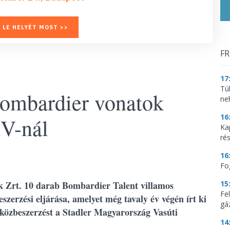
 LE HELYÉT MOST >>
FR
17
Tú
Bombardier vonatok
ne
16
ÁV-nál
Ka
ré
16
Fo
 Zrt. 10 darab Bombardier Talent villamos
15
Fe
zerzési eljárása, amelyet még tavaly év végén írt ki
gá
 közbeszerzést a Stadler Magyarország Vasúti
14