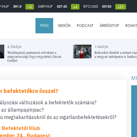
F/HUF
GBP/HUF
BTC/USD
391.9
427.42
65155
+3
+4
+21
FRISS
VIDEÓK
PODCAST
ÁRRÉSSTOP
ROVA
8 ÓRÁJA
1 NAPJA
Washingtoni partnerrel erősítené a
Rekordot döntött a német expo
magyarországi fegyvergyártást Jászai
a magyar autóiparra is hatássa
Gellért
MF
r befektetőkre ősszel?
bályozási változások a befektetők számára?
t az állampapírpiac?
 megtakarításokról és az ingatlanbefektetésekről?
s Befektetői Klub
ember 24., Budapest