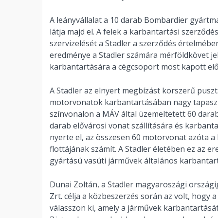
A leányvállalat a 10 darab Bombardier gyárt
látja majd el. A felek a karbantartási szerződé
szervizelését a Stadler a szerződés értelmébe
eredménye a Stadler számára mérföldkövet jel
karbantartására a cégcsoport most kapott el
A Stadler az elnyert megbízást korszerű puszta
motorvonatok karbantartásában nagy tapasztal
színvonalon a MÁV által üzemeltetett 60 darab
darab elővárosi vonat szállítására és karban
nyerte el, az összesen 60 motorvonat azóta 
flottájának számít. A Stadler életében ez az 
gyártású vasúti járművek általános karbantar
Dunai Zoltán, a Stadler magyaroszági országi
Zrt. célja a közbeszerzés során az volt, hogy 
válasszon ki, amely a járművek karbantartásá