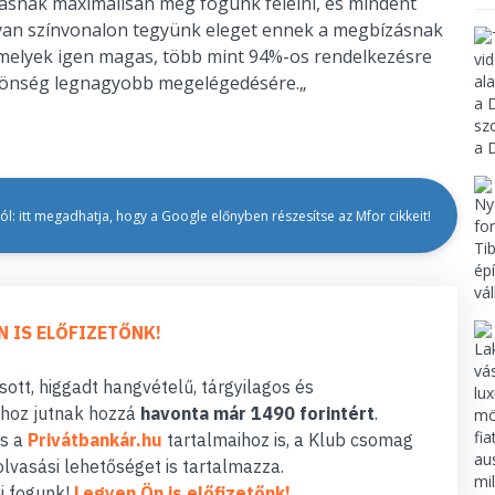
ásnak maximálisan meg fogunk felelni, és mindent
an színvonalon tegyünk eleget ennek a megbízásnak
 amelyek igen magas, több mint 94%-os rendelkezésre
özönség legnagyobb megelégedésére.„
l: itt megadhatja, hogy a Google előnyben részesítse az Mfor cikkeit!
N IS ELŐFIZETŐNK!
ott, higgadt hangvételű, tárgyilagos és
hoz jutnak hozzá
havonta már 1490 forintért
.
s a
Privátbankár.hu
tartalmaihoz is, a Klub csomag
lvasási lehetőséget is tartalmazza.
i fogunk!
Legyen Ön is előfizetőnk!