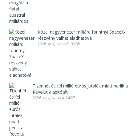
Közel negyvenezer milliárd forintnyi SpaceX-
részvény válhat eladhatóvá
2026. augusztus 5. 06:35
Tizenhét és fél millió eurós jutalék miatt perlik a
Revolut alapítóját
2026. augusztus 4. 14:27