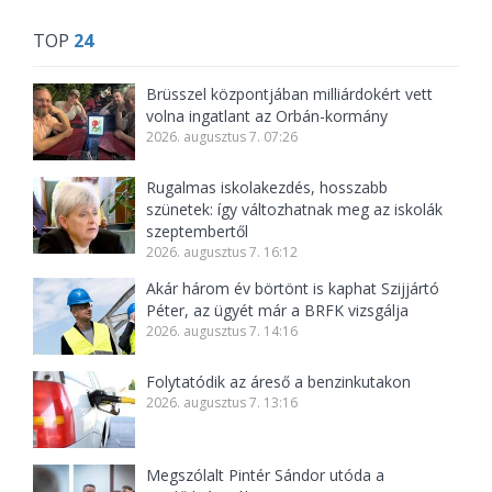
TOP
24
Brüsszel központjában milliárdokért vett
volna ingatlant az Orbán-kormány
2026. augusztus 7. 07:26
Rugalmas iskolakezdés, hosszabb
szünetek: így változhatnak meg az iskolák
szeptembertől
2026. augusztus 7. 16:12
Akár három év börtönt is kaphat Szijjártó
Péter, az ügyét már a BRFK vizsgálja
2026. augusztus 7. 14:16
Folytatódik az áreső a benzinkutakon
2026. augusztus 7. 13:16
Megszólalt Pintér Sándor utóda a