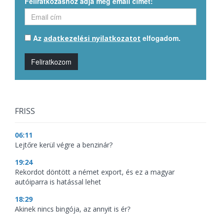
Feliratkozáshoz adja meg email címét:
Az
elfogadom.
adatkezelési nyilatkozatot
Feliratkozom
FRISS
06:11
Lejtőre kerül végre a benzinár?
19:24
Rekordot döntött a német export, és ez a magyar
autóiparra is hatással lehet
18:29
Akinek nincs bingója, az annyit is ér?