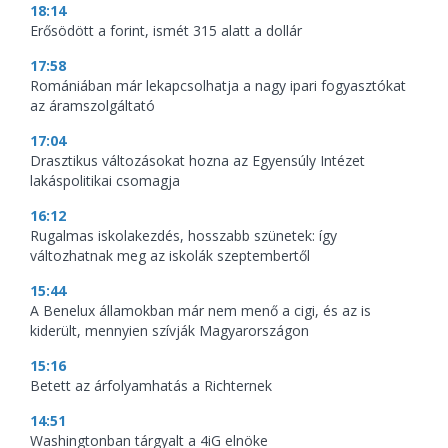
18:14
Erősödött a forint, ismét 315 alatt a dollár
17:58
Romániában már lekapcsolhatja a nagy ipari fogyasztókat
az áramszolgáltató
17:04
Drasztikus változásokat hozna az Egyensúly Intézet
lakáspolitikai csomagja
16:12
Rugalmas iskolakezdés, hosszabb szünetek: így
változhatnak meg az iskolák szeptembertől
15:44
A Benelux államokban már nem menő a cigi, és az is
kiderült, mennyien szívják Magyarországon
15:16
Betett az árfolyamhatás a Richternek
14:51
Washingtonban tárgyalt a 4iG elnöke