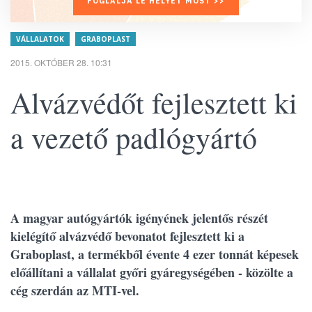
FOGLALJA LE HELYÉT MOST >>
VÁLLALATOK
GRABOPLAST
2015. OKTÓBER 28. 10:31
Alvázvédőt fejlesztett ki
a vezető padlógyártó
A magyar autógyártók igényének jelentős részét
kielégítő alvázvédő bevonatot fejlesztett ki a
Graboplast, a termékből évente 4 ezer tonnát képesek
előállítani a vállalat győri gyáregységében - közölte a
cég szerdán az MTI-vel.