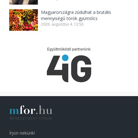
Magyarországra zúdulhat a brutális
mennyiségű török gyümölcs
2026. augusztus 4. 12:58
Együttműködő partnerünk:
Írjon nekünk!