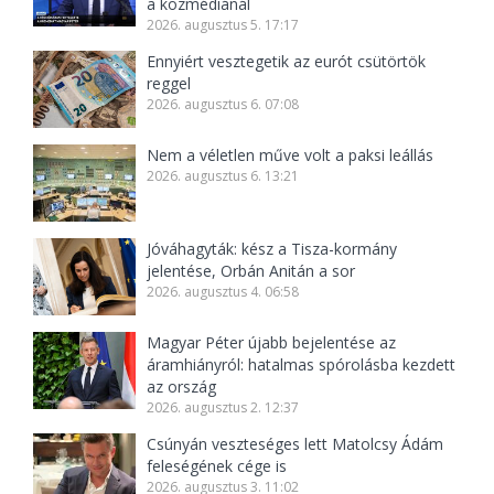
a közmédiánál
2026. augusztus 5. 17:17
Ennyiért vesztegetik az eurót csütörtök
reggel
2026. augusztus 6. 07:08
Nem a véletlen műve volt a paksi leállás
2026. augusztus 6. 13:21
Jóváhagyták: kész a Tisza-kormány
jelentése, Orbán Anitán a sor
2026. augusztus 4. 06:58
Magyar Péter újabb bejelentése az
áramhiányról: hatalmas spórolásba kezdett
az ország
2026. augusztus 2. 12:37
Csúnyán veszteséges lett Matolcsy Ádám
feleségének cége is
2026. augusztus 3. 11:02