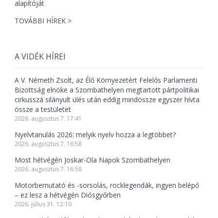
TOVÁBBI HÍREK >
A VIDÉK HÍREI
A V. Németh Zsolt, az Élő Környezetért Felelős Parlamenti
Bizottság elnöke a Szombathelyen megtartott pártpolitikai
cirkusszá silányult ülés után eddig mindössze egyszer hívta
össze a testületet
2026. augusztus 7. 17:41
Nyelvtanulás 2026: melyik nyelv hozza a legtöbbet?
2026. augusztus 7. 16:58
Most hétvégén Joskar-Ola Napok Szombathelyen
2026. augusztus 7. 16:58
Motorbemutató és -sorsolás, rocklegendák, ingyen belépő
– ez lesz a hétvégén Diósgyőrben
2026. július 31. 12:10