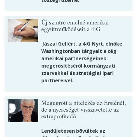
tószegi üzeme.
Új szintre emelné amerikai
együttműködéseit a 4iG
Jászai Gellért, a 4iG Nyrt. elnöke
Washingtonban tárgyalt a cég
amerikai partnerségeinek
megerősítéséről kormányzati
szervekkel és stratégiai ipari
partnereivel.
Megugrott a hitelezés az Ersténél,
de a nyereséget visszavetette az
extraprofitadó
Lendületesen bővültek az