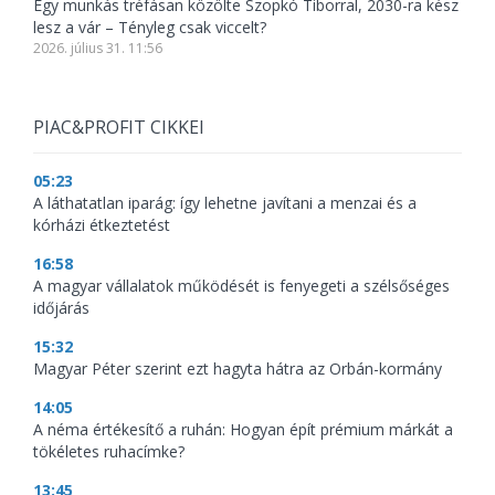
Egy munkás tréfásan közölte Szopkó Tiborral, 2030-ra kész
lesz a vár – Tényleg csak viccelt?
2026. július 31. 11:56
PIAC&PROFIT CIKKEI
05:23
A láthatatlan iparág: így lehetne javítani a menzai és a
kórházi étkeztetést
16:58
A magyar vállalatok működését is fenyegeti a szélsőséges
időjárás
15:32
Magyar Péter szerint ezt hagyta hátra az Orbán-kormány
14:05
A néma értékesítő a ruhán: Hogyan épít prémium márkát a
tökéletes ruhacímke?
13:45