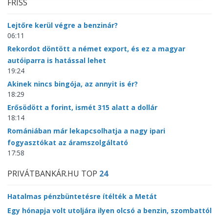
FRISS
Lejtőre kerül végre a benzinár?
06:11
Rekordot döntött a német export, és ez a magyar
autóiparra is hatással lehet
19:24
Akinek nincs bingója, az annyit is ér?
18:29
Erősödött a forint, ismét 315 alatt a dollár
18:14
Romániában már lekapcsolhatja a nagy ipari
fogyasztókat az áramszolgáltató
17:58
PRIVÁTBANKÁR.HU TOP
24
Hatalmas pénzbüntetésre ítélték a Metát
Egy hónapja volt utoljára ilyen olcsó a benzin, szombattól