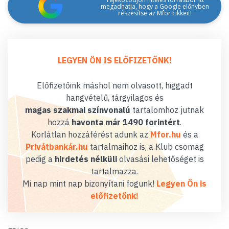
megadhatja, hogy a Google előnyben
részesítse az Mfor cikkeit!
LEGYEN ÖN IS ELŐFIZETŐNK!
Előfizetőink máshol nem olvasott, higgadt
hangvételű, tárgyilagos és
magas szakmai színvonalú
tartalomhoz jutnak
hozzá
havonta már 1490 forintért
.
Korlátlan hozzáférést adunk az
Mfor.hu
és a
Privátbankár.hu
tartalmaihoz is, a Klub csomag
pedig a
hirdetés nélküli
olvasási lehetőséget is
tartalmazza.
Mi nap mint nap bizonyítani fogunk!
Legyen Ön is
előfizetőnk!