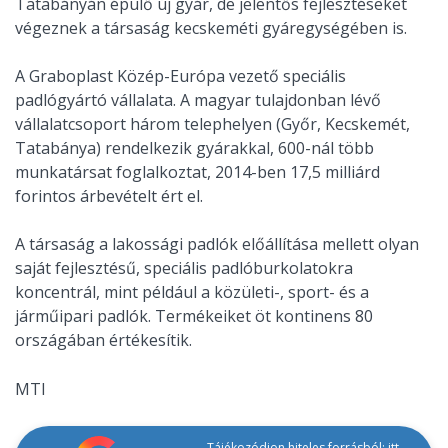
Tatabányán épülő új gyár, de jelentős fejlesztéseket
végeznek a társaság kecskeméti gyáregységében is.
A Graboplast Közép-Európa vezető speciális
padlógyártó vállalata. A magyar tulajdonban lévő
vállalatcsoport három telephelyen (Győr, Kecskemét,
Tatabánya) rendelkezik gyárakkal, 600-nál több
munkatársat foglalkoztat, 2014-ben 17,5 milliárd
forintos árbevételt ért el.
A társaság a lakossági padlók előállítása mellett olyan
saját fejlesztésű, speciális padlóburkolatokra
koncentrál, mint például a közületi-, sport- és a
járműipari padlók. Termékeiket öt kontinens 80
országában értékesítik.
MTI
Tájékozódjon hiteles forrásból: itt