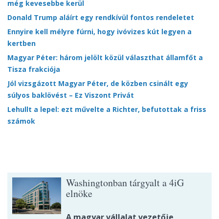
még kevesebbe kerül
Donald Trump aláírt egy rendkívül fontos rendeletet
Ennyire kell mélyre fúrni, hogy ivóvizes kút legyen a
kertben
Magyar Péter: három jelölt közül választhat államfőt a
Tisza frakciója
Jól vizsgázott Magyar Péter, de közben csinált egy
súlyos baklövést – Ez Viszont Privát
Lehullt a lepel: ezt művelte a Richter, befutottak a friss
számok
Washingtonban tárgyalt a 4iG
elnöke
A magyar vállalat vezetője