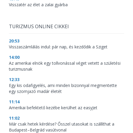
Visszatér az élet a zalai gyárba
TURIZMUS ONLINE CIKKEI
20:53
Visszaszámlálás indul: pár nap, és kezdődik a Sziget
14:00
Az amerikai elnök egy tollvonással véget vetett a születési
turizmusnak
12:33
Egy kis odafigyelés, ami minden bizonnyal megmentette
egy szomjazó madár életét
11:14
Amerikai befektető kezébe kerülhet az easyJet
11:02
Már csak hetek kérdése? Ősszel utasokat is szállíthat a
Budapest–Belgrád vasútvonal