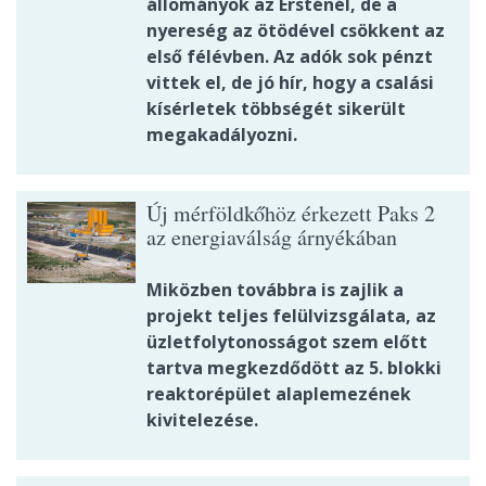
állományok az Ersténél, de a
nyereség az ötödével csökkent az
első félévben. Az adók sok pénzt
vittek el, de jó hír, hogy a csalási
kísérletek többségét sikerült
megakadályozni.
Új mérföldkőhöz érkezett Paks 2
az energiaválság árnyékában
Miközben továbbra is zajlik a
projekt teljes felülvizsgálata, az
üzletfolytonosságot szem előtt
tartva megkezdődött az 5. blokki
reaktorépület alaplemezének
kivitelezése.