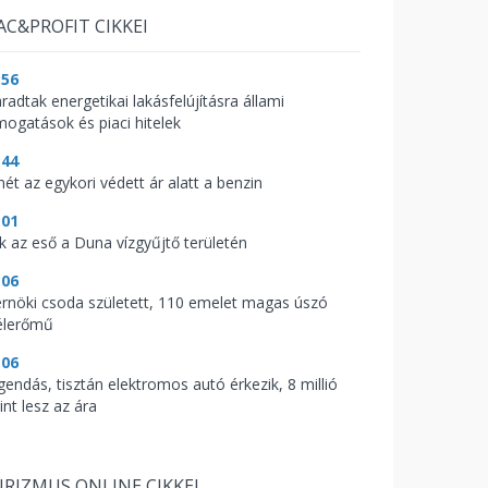
AC&PROFIT CIKKEI
:56
radtak energetikai lakásfelújításra állami
mogatások és piaci hitelek
:44
mét az egykori védett ár alatt a benzin
:01
ik az eső a Duna vízgyűjtő területén
:06
rnöki csoda született, 110 emelet magas úszó
élerőmű
:06
gendás, tisztán elektromos autó érkezik, 8 millió
int lesz az ára
RIZMUS ONLINE CIKKEI