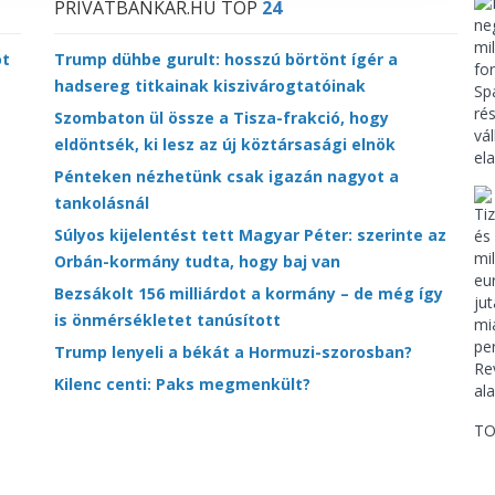
PRIVÁTBANKÁR.HU TOP
24
ot
Trump dühbe gurult: hosszú börtönt ígér a
hadsereg titkainak kiszivárogtatóinak
Szombaton ül össze a Tisza-frakció, hogy
eldöntsék, ki lesz az új köztársasági elnök
Pénteken nézhetünk csak igazán nagyot a
tankolásnál
Súlyos kijelentést tett Magyar Péter: szerinte az
Orbán-kormány tudta, hogy baj van
Bezsákolt 156 milliárdot a kormány – de még így
is önmérsékletet tanúsított
Trump lenyeli a békát a Hormuzi-szorosban?
Kilenc centi: Paks megmenkült?
TO