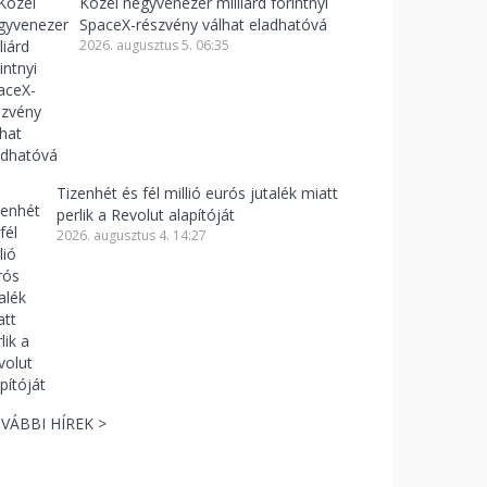
Közel negyvenezer milliárd forintnyi
SpaceX-részvény válhat eladhatóvá
2026. augusztus 5. 06:35
Tizenhét és fél millió eurós jutalék miatt
perlik a Revolut alapítóját
2026. augusztus 4. 14:27
VÁBBI HÍREK >