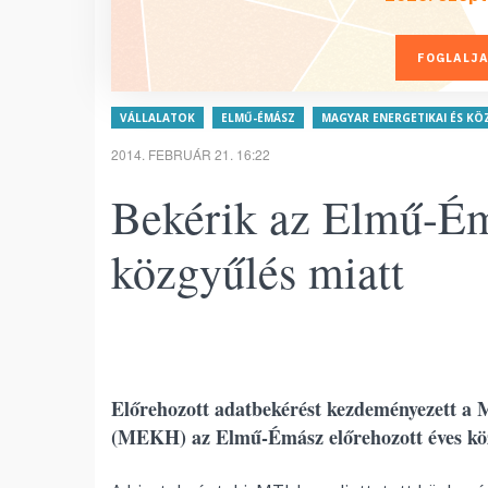
FOGLALJA
VÁLLALATOK
ELMŰ-ÉMÁSZ
MAGYAR ENERGETIKAI ÉS KÖ
2014. FEBRUÁR 21. 16:22
Bekérik az Elmű-Émá
közgyűlés miatt
Előrehozott adatbekérést kezdeményezett a 
(MEKH) az Elmű-Émász előrehozott éves kö