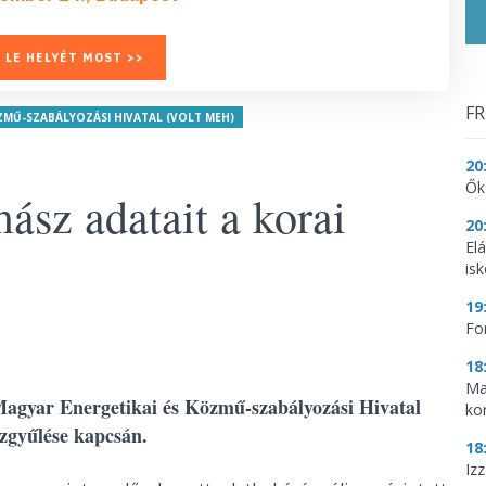
 LE HELYÉT MOST >>
FR
ZMŰ-SZABÁLYOZÁSI HIVATAL (VOLT MEH)
20
Ők
sz adatait a korai
20
El
is
19
Fo
18
Ma
Magyar Energetikai és Közmű-szabályozási Hivatal
ko
zgyűlése kapcsán.
18
Iz