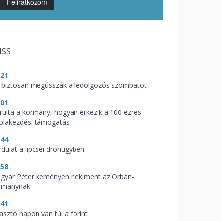
Feliratkozom
ISS
:21
 biztosan megússzák a ledolgozós szombatot
:01
árulta a kormány, hogyan érkezik a 100 ezres
kolakezdési támogatás
:44
rdulat a lipcsei drónügyben
:58
gyar Péter keményen nekiment az Orbán-
rmánynak
:41
zasztó napon van túl a forint