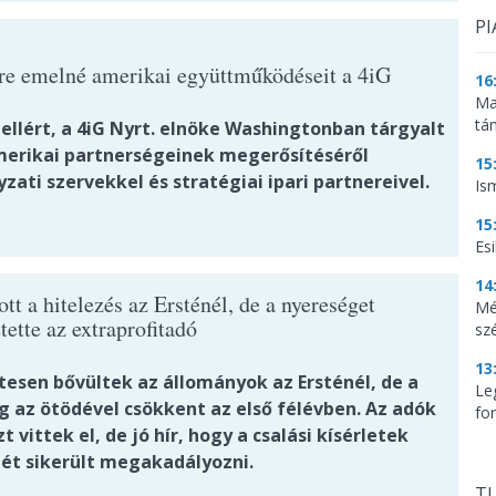
PI
tre emelné amerikai együttműködéseit a 4iG
16
Ma
tá
ellért, a 4iG Nyrt. elnöke Washingtonban tárgyalt
merikai partnerségeinek megerősítéséről
15
ati szervekkel és stratégiai ipari partnereivel.
Is
15
Es
14
t a hitelezés az Ersténél, de a nyereséget
Mé
tette az extraprofitadó
sz
13
tesen bővültek az állományok az Ersténél, de a
Le
g az ötödével csökkent az első félévben. Az adók
for
t vittek el, de jó hír, hogy a csalási kísérletek
ét sikerült megakadályozni.
TU