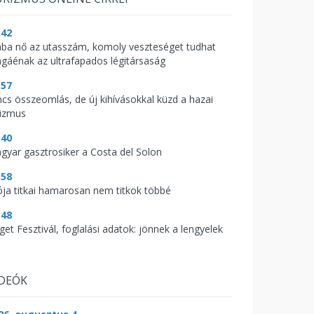
:42
ába nő az utasszám, komoly veszteséget tudhat
gáénak az ultrafapados légitársaság
:57
ncs összeomlás, de új kihívásokkal küzd a hazai
rizmus
:40
gyar gasztrosiker a Costa del Solon
:58
ója titkai hamarosan nem titkok többé
:48
get Fesztivál, foglalási adatok: jönnek a lengyelek
IDEÓK