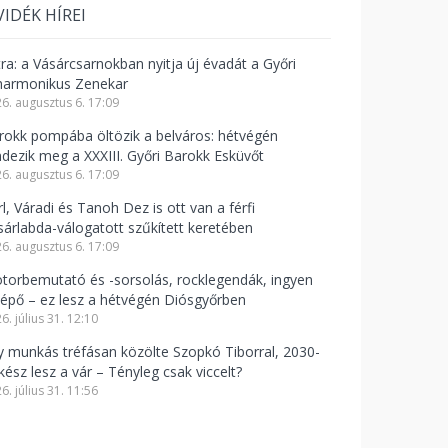
VIDÉK HÍREI
tra: a Vásárcsarnokban nyitja új évadát a Győri
lharmonikus Zenekar
6. augusztus 6. 17:09
rokk pompába öltözik a belváros: hétvégén
ndezik meg a XXXIII. Győri Barokk Esküvőt
6. augusztus 6. 17:09
l, Váradi és Tanoh Dez is ott van a férfi
sárlabda-válogatott szűkített keretében
6. augusztus 6. 17:09
torbemutató és -sorsolás, rocklegendák, ingyen
lépő – ez lesz a hétvégén Diósgyőrben
6. július 31. 12:10
y munkás tréfásan közölte Szopkó Tiborral, 2030-
kész lesz a vár – Tényleg csak viccelt?
6. július 31. 11:56