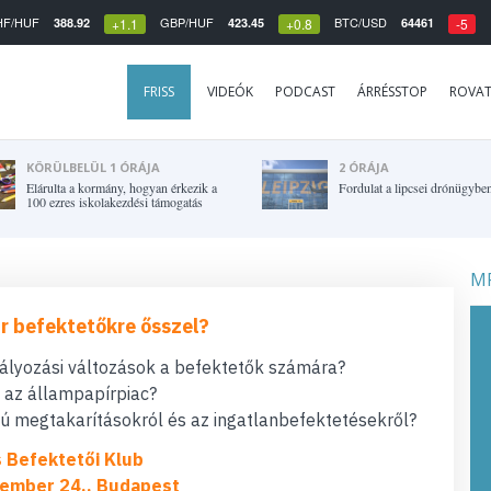
HF/HUF
GBP/HUF
BTC/USD
388.92
423.45
64461
+1.1
+0.8
-5
FRISS
VIDEÓK
PODCAST
ÁRRÉSSTOP
ROVA
KÖRÜLBELÜL 1 ÓRÁJA
2 ÓRÁJA
Elárulta a kormány, hogyan érkezik a
Fordulat a lipcsei drónügybe
100 ezres iskolakezdési támogatás
MF
r befektetőkre ősszel?
bályozási változások a befektetők számára?
t az állampapírpiac?
 megtakarításokról és az ingatlanbefektetésekről?
s Befektetői Klub
ember 24., Budapest