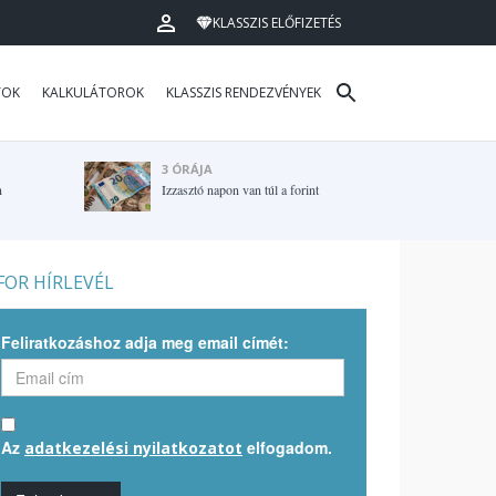
KLASSZIS ELŐFIZETÉS
TOK
KALKULÁTOROK
KLASSZIS RENDEZVÉNYEK
3 ÓRÁJA
n
Izzasztó napon van túl a forint
OR HÍRLEVÉL
Feliratkozáshoz adja meg email címét:
Az
elfogadom.
adatkezelési nyilatkozatot