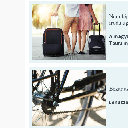
Nem lép
iroda ü
A magya
Tours m
Bezár a
Lehúzza