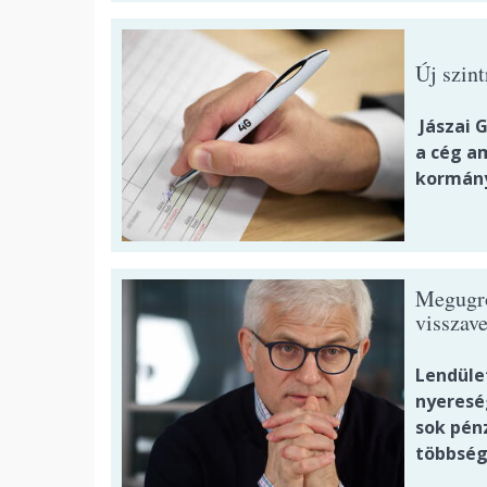
Új szin
Jászai G
a cég a
kormányz
Megugrot
visszave
Lendüle
nyeresé
sok pénz
többség