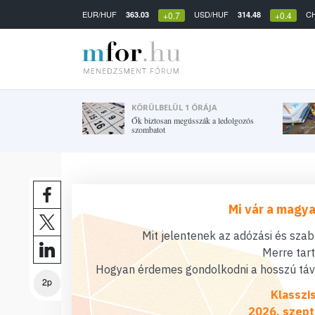
EUR/HUF
USD/HUF
C
363.03
314.48
+0.7
+0.4
KÖRÜLBELÜL 1 ÓRÁJA
Ők biztosan megússzák a ledolgozós
szombatot
Mi vár a magya
Mit jelentenek az adózási és sza
Merre tar
Hogyan érdemes gondolkodni a hosszú távú
2p
Klasszi
2026. szept