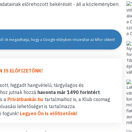
datainak előrehozott bekérését - áll a közleményben.
l: itt megadhatja, hogy a Google előnyben részesítse az Mfor cikkeit!
N IS ELŐFIZETŐNK!
ott, higgadt hangvételű, tárgyilagos és
hoz jutnak hozzá
havonta már 1490 forintért
.
s a
Privátbankár.hu
tartalmaihoz is, a Klub csomag
lvasási lehetőséget is tartalmazza.
i fogunk!
Legyen Ön is előfizetőnk!