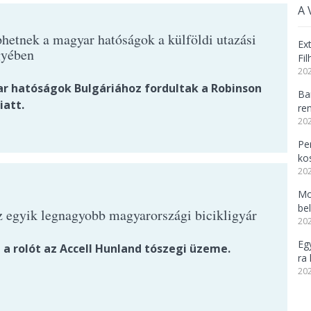
A 
hetnek a magyar hatóságok a külföldi utazási
Ex
gyében
Fi
202
r hatóságok Bulgáriához fordultak a Robinson
Ba
iatt.
re
202
Per
ko
202
Mo
be
z egyik legnagyobb magyarországi bicikligyár
202
Eg
 a rolót az Accell Hunland tószegi üzeme.
ra 
202