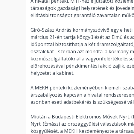
A hivatal pénteki, MTI-hez eljuttatott közlemé
társaságok gazdasági helyzetének és jövedelm
ellátásbiztonságot garantáló zavartalan műkö
Giró-Szász András kormányszóvivő egy e heti s
március 21-én tartja közgyűlését az
Elmű és az
időponttal biztosíthatja a két áramszolgáltató,
osztalékát - szerdán azt mondta: a kormány 
közműszolgáltatóknál a vagyonfelértékeléssel,
előrehozásával pénzkimentési akció zajlik, e
helyzetet a kabinet.
A MEKH pénteki közleményében kiemeli: szabál
árszabályozás kapcsán a hivatal rendszeresen
azonban eseti adatbekérés is szükségessé vál
Miután a Budapesti Elektromos Művek Nyrt. (
Nyrt. (Émász) az országgyűlési választások mi
közgyűlését, a MEKH kezdeményezte a társasá