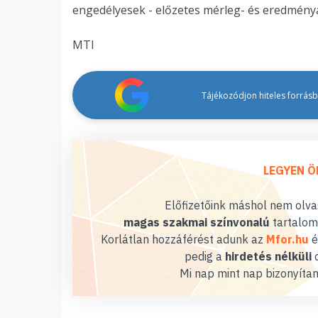
engedélyesek - előzetes mérleg- és eredménya
MTI
Tájékozódjon hiteles forrásbó
LEGYEN Ö
Előfizetőink máshol nem olvas
magas szakmai színvonalú
tartalom
Korlátlan hozzáférést adunk az
Mfor.hu
é
pedig a
hirdetés nélküli
o
Mi nap mint nap bizonyítan