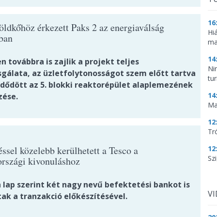
16
öldkőhöz érkezett Paks 2 az energiaválság
Hi
ban
ma
14
 továbbra is zajlik a projekt teljes
Ni
sgálata, az üzletfolytonosságot szem előtt tartva
tu
ődött az 5. blokki reaktorépület alaplemezének
14
zése.
Ma
12
Tr
ssel közelebb kerülhetett a Tesco a
12
Szi
rszági kivonuláshoz
 lap szerint két nagy nevű befektetési bankot is
V
ak a tranzakció előkészítésével.