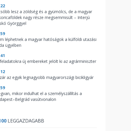
:22
csóbb lesz a zöldség és a gyümölcs, de a magyar
koricaföldek nagy része megsemmisült – Interjú
skó Györggyel
:59
m léphetnek a magyar hatóságok a külföldi utazási
oda ügyében
:41
feladatokra új embereket jelölt ki az agrárminiszter
:12
zár az egyik legnagyobb magyarországi bicikligyár
:59
gvan, mikor indulhat el a személyszállítás a
dapest–Belgrád vasútvonalon
100
LEGGAZDAGABB