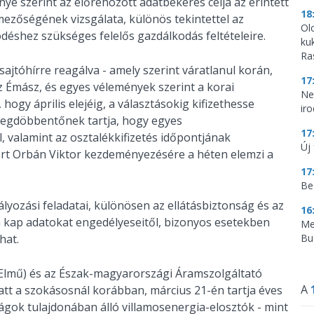
nye szerint az előrehozott adatbekérés célja az érintett
18
ezőségének vizsgálata, különös tekintettel az
Ol
déshez szükséges felelős gazdálkodás feltételeire.
ku
Ra
ajtóhírre reagálva - amely szerint váratlanul korán,
17
 Émász, és egyes vélemények szerint a korai
Ne
 hogy április elejéig, a választásokig kifizethesse
ir
megdöbbentőnek tartja, hogy egyes
17
 valamint az osztalékkifizetés időpontjának
Új 
zért Orbán Viktor kezdeményezésére a héten elemzi a
17
Be
yozási feladatai, különösen az ellátásbiztonság és az
16
 kap adatokat engedélyeseitől, bizonyos esetekben
Me
hat.
Bu
Elmű) és az Észak-magyarországi Áramszolgáltató
A
att a szokásosnál korábban, március 21-én tartja éves
gok tulajdonában álló villamosenergia-elosztók - mint