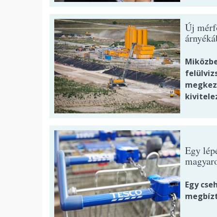
Új mérf
árnyéká
Miközben
felülviz
megkezd
kivitele
Egy lépé
magyaro
Egy cseh
megbízt