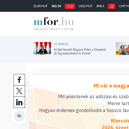
EUR/HUF
USD/HUF
CHF/H
362.34
314.1
-1.5
-2
11 PERCE
Jó hírt hozott Magyar Péter a Dunáról,
de figyelmeztetést is közölt
Mi vár a magya
Mit jelentenek az adózási és sza
Merre tar
Hogyan érdemes gondolkodni a hosszú távú
2p
Klasszi
2026. szept