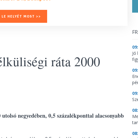
 LE HELYÉT MOST >>
FR
09
Jó
küliségi ráta 2000
fig
09
En
pén
09
Sz
08
0 utolsó negyedében, 0,5 százalékponttal alacsonyabb
Me
ta
08