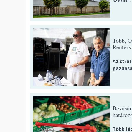
szerint.
Több, O
Reuters 
Az stra
gazdasá
Bevásár
határozo
Több lé