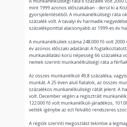
A munkanélküliségi ráta 6 százalék volt 2000
mint 1999 azonos időszakában - derül ki a Közp
gyorsjelentéséből. A munkanélküliségi ráta 
százalék volt. A tavalyi év harmadik negyedébe
százalékponttal alacsonyabb az 1999-es év h
A munkanélküliek száma 248.000 fő volt 2000 
év azonos időszaki adatánál. A foglalkoztatott
munkavállalási korú népesség 66 százaléka vo
nemek szerinti munkanélküliségi ráta a férfiakn
Az összes munkanélküli 49,8 százaléka, vagyis
munkát. A 25 éven aluli fiatalok, az összes mu
százalékos munkanélküliségi rátát jelent. A h
volt. December végén a regisztrált munkanélkü
122.000 fő volt munkanélküli-járadékos, 101.
vették igénybe az ezt felváltó rendszeres szociá
A régiók szerinti megoszlást tekintve a leg