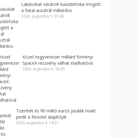
Lakásokat vásárolt luxusbirtoka mögött
a fiatal ausztrál milliárdos
2026. augusztus 5. 07:08
Közel negyvenezer milliárd forintnyi
SpaceX-részvény válhat eladhatóvá
2026. augusztus 5. 06:35
Tizenhét és fél millió eurós jutalék miatt
perlik a Revolut alapítóját
2026. augusztus 4. 14:27