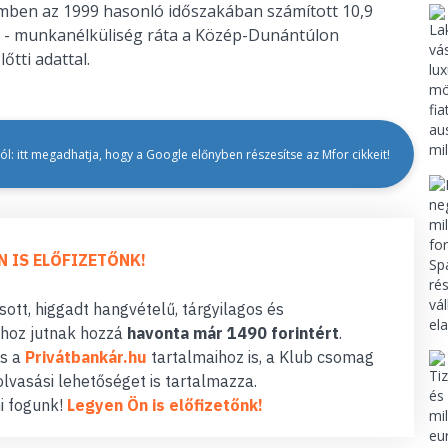
zemben az 1999 hasonló időszakában számított 10,9
os - munkanélküliség ráta a Közép-Dunántúlon
tti adattal.
l: itt megadhatja, hogy a Google előnyben részesítse az Mfor cikkeit!
N IS ELŐFIZETŐNK!
ott, higgadt hangvételű, tárgyilagos és
hoz jutnak hozzá
havonta már 1490 forintért
.
s a
Privátbankár.hu
tartalmaihoz is, a Klub csomag
lvasási lehetőséget is tartalmazza.
i fogunk!
Legyen Ön is előfizetőnk!