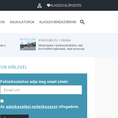
KLASSZIS ELŐFIZETÉS
TOK
KALKULÁTOROK
KLASSZIS RENDEZVÉNYEK
KÖRÜLBELÜL 1 ÓRÁJA
ban a
Megtorpant a kiskereskedelem, már
kevesebbet tankolunk, mint tavasszal
OR HÍRLEVÉL
Feliratkozáshoz adja meg email címét:
Az
elfogadom.
adatkezelési nyilatkozatot