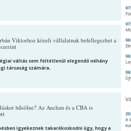
07
Fü
07
Mo
rbán Viktorhoz közeli vállalatnak befellegezhet a
06
szerint
Eli
06
tégiai váltás sem feltétlenül elegendő néhány
La
gi társaság számára.
06
Újr
V
láskor hűsölne? Az Auchan és a CBA is
tt
20
A 
eu
pésben igyekeznek takarékoskodni úgy, hogy a