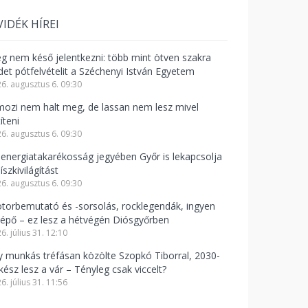
VIDÉK HÍREI
g nem késő jelentkezni: több mint ötven szakra
rdet pótfelvételit a Széchenyi István Egyetem
6. augusztus 6. 09:30
mozi nem halt meg, de lassan nem lesz mivel
íteni
6. augusztus 6. 09:30
 energiatakarékosság jegyében Győr is lekapcsolja
íszkivilágítást
6. augusztus 6. 09:30
torbemutató és -sorsolás, rocklegendák, ingyen
lépő – ez lesz a hétvégén Diósgyőrben
6. július 31. 12:10
y munkás tréfásan közölte Szopkó Tiborral, 2030-
kész lesz a vár – Tényleg csak viccelt?
6. július 31. 11:56