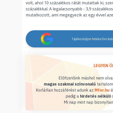
volt, ahol 10 százalékos rátát mutattak ki, s
százalékkal. A legalacsonyabb - 3,9 százalék
mutatkozott, ami megegyezik az egy évvel azelő
Tájékozódjon hiteles forrásbó
LEGYEN Ö
Előfizetőink máshol nem olvas
magas szakmai színvonalú
tartalom
Korlátlan hozzáférést adunk az
Mfor.hu
é
pedig a
hirdetés nélküli
o
Mi nap mint nap bizonyítan