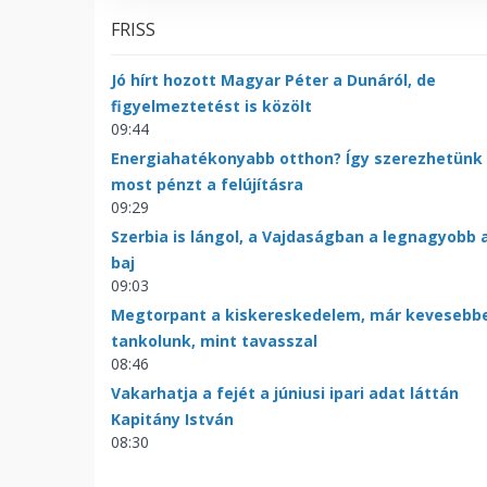
FRISS
Jó hírt hozott Magyar Péter a Dunáról, de
figyelmeztetést is közölt
09:44
Energiahatékonyabb otthon? Így szerezhetünk
most pénzt a felújításra
09:29
Szerbia is lángol, a Vajdaságban a legnagyobb 
baj
09:03
Megtorpant a kiskereskedelem, már kevesebb
tankolunk, mint tavasszal
08:46
Vakarhatja a fejét a júniusi ipari adat láttán
Kapitány István
08:30