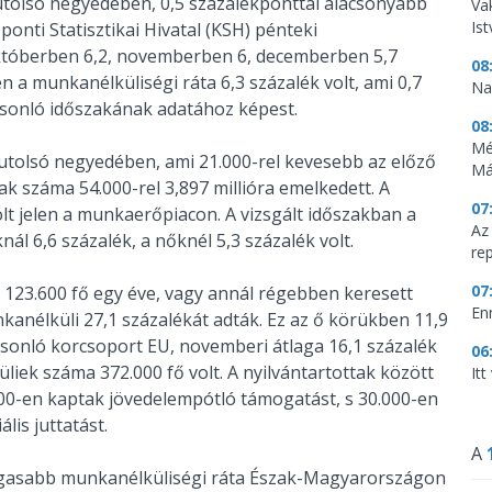
 utolsó negyedében, 0,5 százalékponttal alacsonyabb
Vak
Is
onti Statisztikai Hivatal (KSH) pénteki
októberben 6,2, novemberben 6, decemberben 5,7
08
n a munkanélküliségi ráta 6,3 százalék volt, ami 0,7
Na
asonló időszakának adatához képest.
08
Mé
utolsó negyedében, ami 21.000-rel kevesebb az előző
Má
ak száma 54.000-rel 3,897 millióra emelkedett. A
07
lt jelen a munkaerőpiacon. A vizsgált időszakban a
Az
ál 6,6 százalék, a nőknél 5,3 százalék volt.
re
07
 123.600 fő egy éve, vagy annál régebben keresett
En
nkanélküli 27,1 százalékát adták. Ez az ő körükben 11,9
asonló korcsoport EU, novemberi átlaga 16,1 százalék
06
liek száma 372.000 fő volt. A nyilvántartottak között
It
000-en kaptak jövedelempótló támogatást, s 30.000-en
lis juttatást.
A
magasabb munkanélküliségi ráta Észak-Magyarországon