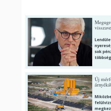
Megugrot
visszave
Lendüle
nyeresé
sok pénz
többség
Új mérf
árnyéká
Miközben
felülviz
megkezd