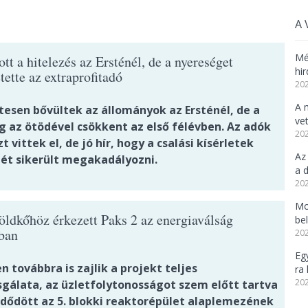
A 
Mé
t a hitelezés az Ersténél, de a nyereséget
hi
tette az extraprofitadó
202
A 
tesen bővültek az állományok az Ersténél, de a
vet
g az ötödével csökkent az első félévben. Az adók
202
t vittek el, de jó hír, hogy a csalási kísérletek
Az
ét sikerült megakadályozni.
a d
202
Mo
öldkőhöz érkezett Paks 2 az energiaválság
be
ban
202
Eg
 továbbra is zajlik a projekt teljes
ra 
202
sgálata, az üzletfolytonosságot szem előtt tartva
ődött az 5. blokki reaktorépület alaplemezének