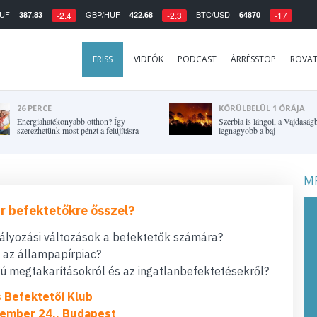
UF
GBP/HUF
BTC/USD
387.83
422.68
64870
-2.4
-2.3
-17
FRISS
VIDEÓK
PODCAST
ÁRRÉSSTOP
ROVA
26 PERCE
KÖRÜLBELÜL 1 ÓRÁJA
Energiahatékonyabb otthon? Így
Szerbia is lángol, a Vajdaság
szerezhetünk most pénzt a felújításra
legnagyobb a baj
MF
r befektetőkre ősszel?
bályozási változások a befektetők számára?
t az állampapírpiac?
 megtakarításokról és az ingatlanbefektetésekről?
s Befektetői Klub
ember 24., Budapest