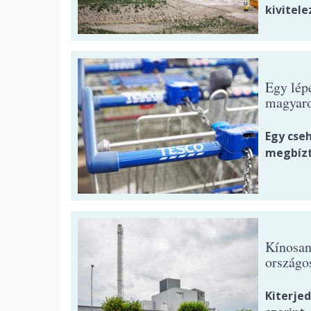
kivitele
Egy lépé
magyaro
Egy cseh
megbízt
Kínosan 
országo
Kiterje