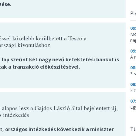
zése.
PI
09
Mo
ssel közelebb kerülhetett a Tesco a
na
rszági kivonuláshoz
09
A 
 lap szerint két nagy nevű befektetési bankot is
ak a tranzakció előkészítésével.
08
3 
08
Fi
07
alapos lesz a Gajdos László által bejelentett új,
Eg
s intézkedés
dt, országos intézkedés következik a miniszter
TU