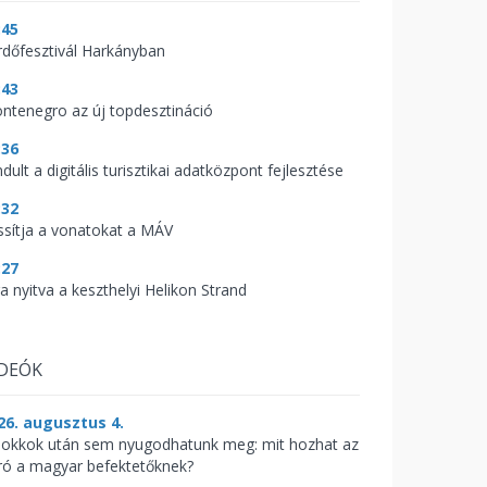
:45
rdőfesztivál Harkányban
:43
ntenegro az új topdesztináció
:36
ndult a digitális turisztikai adatközpont fejlesztése
:32
ssítja a vonatokat a MÁV
:27
a nyitva a keszthelyi Helikon Strand
IDEÓK
26. augusztus 4.
sokkok után sem nyugodhatunk meg: mit hozhat az
ró a magyar befektetőknek?