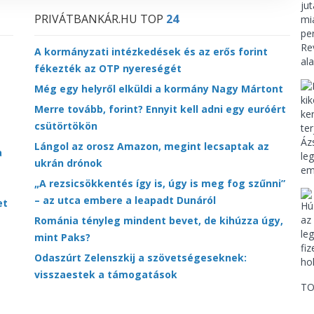
PRIVÁTBANKÁR.HU TOP
24
A kormányzati intézkedések és az erős forint
fékezték az OTP nyereségét
Még egy helyről elküldi a kormány Nagy Mártont
Merre tovább, forint? Ennyit kell adni egy euróért
csütörtökön
Lángol az orosz Amazon, megint lecsaptak az
a
ukrán drónok
„A rezsicsökkentés így is, úgy is meg fog szűnni”
– az utca embere a leapadt Dunáról
et
Románia tényleg mindent bevet, de kihúzza úgy,
mint Paks?
Odaszúrt Zelenszkij a szövetségeseknek:
visszaestek a támogatások
TO