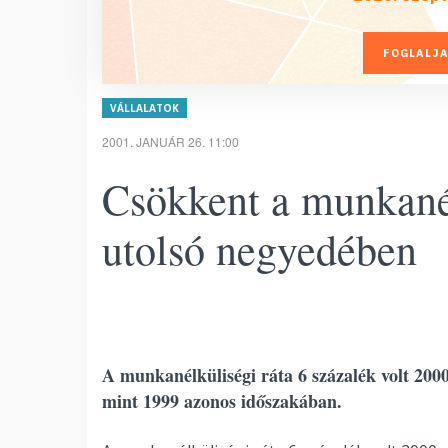
FOGLALJA
VÁLLALATOK
2001. JANUÁR 26. 11:00
Csökkent a munkanél
utolsó negyedében
A munkanélküliségi ráta 6 százalék volt 200
mint 1999 azonos időszakában.