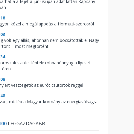
arhatja a fejét a júniusi ipari adat láttán Kapitány
tván
:18
gyon közel a megállapodás a Hormuzi-szorosról
:03
g volt egy állás, ahonnan nem bocsátották el Nagy
rtont – most megtörtént
:34
 oroszok szintet léptek: robbanóanyag a lipcsei
ptéren
:08
nyiért vesztegetik az eurót csütörtök reggel
:48
t van, mit lép a Magyar-kormány az energiaválságra
100
LEGGAZDAGABB