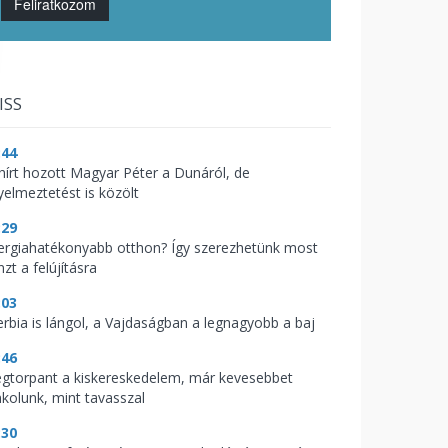
Feliratkozom
ISS
:44
 hírt hozott Magyar Péter a Dunáról, de
yelmeztetést is közölt
:29
ergiahatékonyabb otthon? Így szerezhetünk most
zt a felújításra
:03
erbia is lángol, a Vajdaságban a legnagyobb a baj
:46
gtorpant a kiskereskedelem, már kevesebbet
nkolunk, mint tavasszal
:30