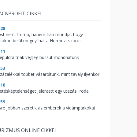
AC&PROFIT CIKKEI
:28
st nem Trump, hanem Irán mondja, hogy
pokon belül megnyílhat a Hormuzi-szoros
:11
repülőrajtnak végleg búcsút mondhatunk
:53
százalékkal többet vásároltunk, mint tavaly ilyenkor
:18
zetésképtelenséget jelentett egy utazási iroda
:59
yre jobban szeretik az emberek a vidámparkokat
RIZMUS ONLINE CIKKEI