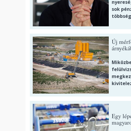
nyeresé
sok pénz
többség
Új mérf
árnyéká
Miközben
felülviz
megkezd
kivitele
Egy lépé
magyaro