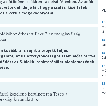
g az ötödével csökkent az első félévben. Az adók
t vittek el, de jó hír, hogy a csalási kísérletek
PI
ét sikerült megakadályozni.
16
Ma
tá
öldkőhöz érkezett Paks 2 az energiaválság
ban
15
Is
 továbbra is zajlik a projekt teljes
15
sgálata, az üzletfolytonosságot szem előtt tartva
Es
ődött az 5. blokki reaktorépület alaplemezének
14
zése.
Mé
sz
13
Le
ssel közelebb kerülhetett a Tesco a
for
rszági kivonuláshoz