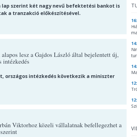
TU
 lap szerint két nagy nevű befektetési bankot is
ak a tranzakció előkészítésével.
16
Hi
ma
14
Ni
alapos lesz a Gajdos László által bejelentett új,
tu
s intézkedés
14
Ma
dt, országos intézkedés következik a miniszter
12
Tr
12
Szi
rbán Viktorhoz közeli vállalatnak befellegezhet a
V
szerint