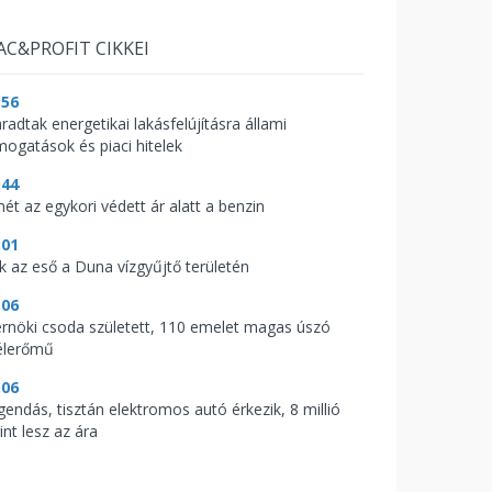
AC&PROFIT CIKKEI
:56
radtak energetikai lakásfelújításra állami
mogatások és piaci hitelek
:44
mét az egykori védett ár alatt a benzin
:01
ik az eső a Duna vízgyűjtő területén
:06
rnöki csoda született, 110 emelet magas úszó
élerőmű
:06
gendás, tisztán elektromos autó érkezik, 8 millió
int lesz az ára