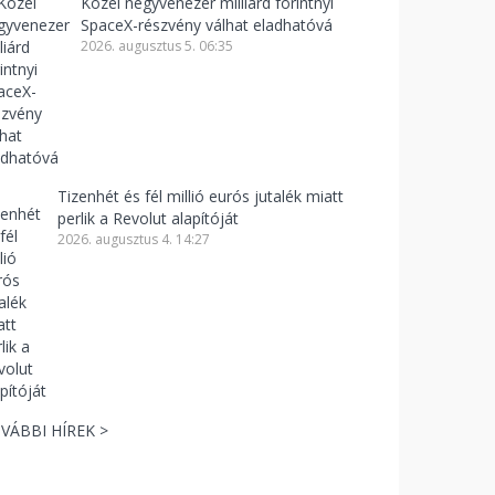
Közel negyvenezer milliárd forintnyi
SpaceX-részvény válhat eladhatóvá
2026. augusztus 5. 06:35
Tizenhét és fél millió eurós jutalék miatt
perlik a Revolut alapítóját
2026. augusztus 4. 14:27
VÁBBI HÍREK >