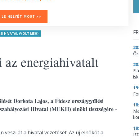
 LE HELYÉT MOST >>
FR
I HIVATAL (VOLT MEH)
20
Ők
 az energiahivatalt
20
El
is
19
Fo
ölését Dorkota Lajos, a Fidesz országgyűlési
18
zabályozási Hivatal (MEKH) elnöki tisztségére -
Ma
ko
18
n veszi át a hivatal vezetését. Az új elnököt a
Iz