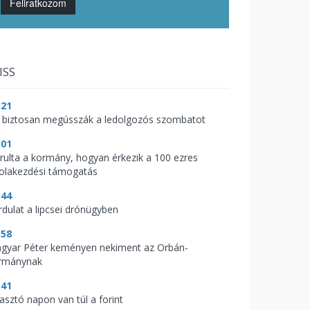
Feliratkozom
ISS
:21
 biztosan megússzák a ledolgozós szombatot
:01
árulta a kormány, hogyan érkezik a 100 ezres
kolakezdési támogatás
:44
rdulat a lipcsei drónügyben
:58
gyar Péter keményen nekiment az Orbán-
rmánynak
:41
zasztó napon van túl a forint