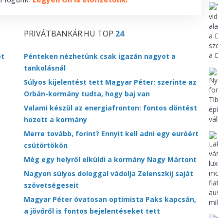
PRIVÁTBANKÁR.HU TOP
24
ot
Pénteken nézhetünk csak igazán nagyot a
tankolásnál
Súlyos kijelentést tett Magyar Péter: szerinte az
Orbán-kormány tudta, hogy baj van
Valami készül az energiafronton: fontos döntést
hozott a kormány
Merre tovább, forint? Ennyit kell adni egy euróért
csütörtökön
Még egy helyről elküldi a kormány Nagy Mártont
Nagyon súlyos dologgal vádolja Zelenszkij saját
szövetségeseit
Magyar Péter óvatosan optimista Paks kapcsán,
a jövőről is fontos bejelentéseket tett