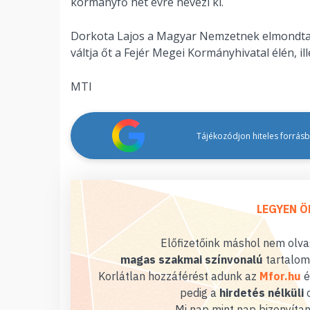
kormányfő hét évre nevezi ki.
Dorkota Lajos a Magyar Nemzetnek elmondta az
váltja őt a Fejér Megei Kormányhivatal élén, il
MTI
Tájékozódjon hiteles forrásbó
LEGYEN Ö
Előfizetőink máshol nem olvas
magas szakmai színvonalú
tartalom
Korlátlan hozzáférést adunk az
Mfor.hu
é
pedig a
hirdetés nélküli
o
Mi nap mint nap bizonyítan