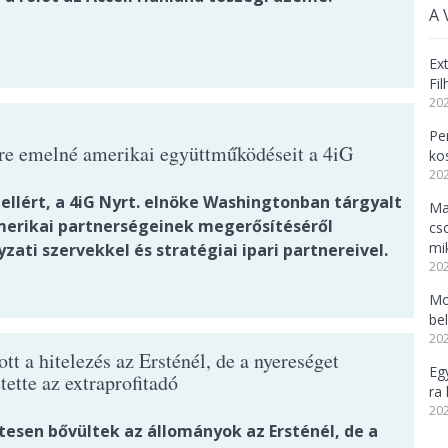
A 
Ex
Fi
202
Per
tre emelné amerikai együttműködéseit a 4iG
ko
202
ellért, a 4iG Nyrt. elnöke Washingtonban tárgyalt
Ma
merikai partnerségeinek megerősítéséről
cs
mi
ati szervekkel és stratégiai ipari partnereivel.
202
Mo
be
202
t a hitelezés az Ersténél, de a nyereséget
Eg
tette az extraprofitadó
ra 
202
tesen bővültek az állományok az Ersténél, de a