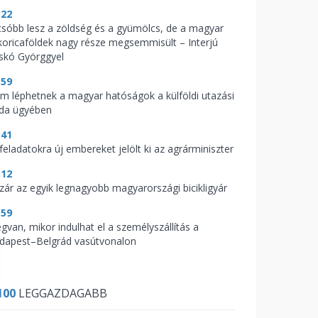
:22
csóbb lesz a zöldség és a gyümölcs, de a magyar
koricaföldek nagy része megsemmisült – Interjú
skó Györggyel
:59
m léphetnek a magyar hatóságok a külföldi utazási
oda ügyében
:41
feladatokra új embereket jelölt ki az agrárminiszter
:12
zár az egyik legnagyobb magyarországi bicikligyár
:59
gvan, mikor indulhat el a személyszállítás a
dapest–Belgrád vasútvonalon
100
LEGGAZDAGABB