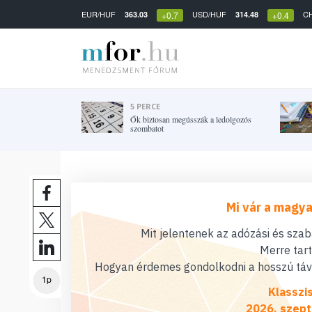
EUR/HUF
USD/HUF
C
363.03
314.48
+0.7
+0.4
5 PERCE
Ők biztosan megússzák a ledolgozós
szombatot
Mi vár a magya
Mit jelentenek az adózási és sza
Merre tar
Hogyan érdemes gondolkodni a hosszú távú
1p
Klasszi
2026. szept