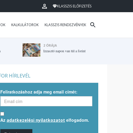
KLASSZIS ELŐFIZETÉS
TOK
KALKULÁTOROK
KLASSZIS RENDEZVÉNYEK
2 ÓRÁJA
n
Izzasztó napon van túl a forint
OR HÍRLEVÉL
Feliratkozáshoz adja meg email címét:
Az
elfogadom.
adatkezelési nyilatkozatot