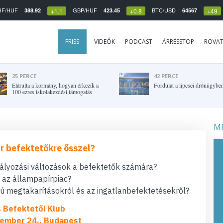
HF/HUF
GBP/HUF
BTC/USD
388.92
423.45
64567
+1.1
+0.8
+49
FRISS
VIDEÓK
PODCAST
ÁRRÉSSTOP
ROVA
25 PERCE
42 PERCE
Elárulta a kormány, hogyan érkezik a
Fordulat a lipcsei drónügybe
100 ezres iskolakezdési támogatás
MF
r befektetőkre ősszel?
bályozási változások a befektetők számára?
t az állampapírpiac?
 megtakarításokról és az ingatlanbefektetésekről?
s Befektetői Klub
ember 24., Budapest