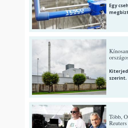
Egy cseh
megbízt
Kínosan 
országo
Kiterje
szerint.
Több, O
Reuters 