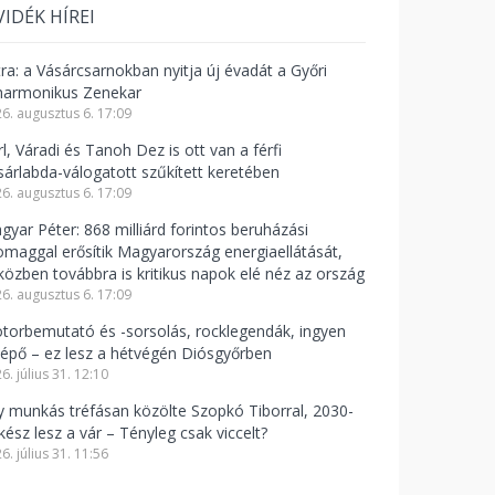
VIDÉK HÍREI
tra: a Vásárcsarnokban nyitja új évadát a Győri
lharmonikus Zenekar
6. augusztus 6. 17:09
l, Váradi és Tanoh Dez is ott van a férfi
sárlabda-válogatott szűkített keretében
6. augusztus 6. 17:09
gyar Péter: 868 milliárd forintos beruházási
omaggal erősítik Magyarország energiaellátását,
közben továbbra is kritikus napok elé néz az ország
6. augusztus 6. 17:09
torbemutató és -sorsolás, rocklegendák, ingyen
lépő – ez lesz a hétvégén Diósgyőrben
6. július 31. 12:10
y munkás tréfásan közölte Szopkó Tiborral, 2030-
kész lesz a vár – Tényleg csak viccelt?
6. július 31. 11:56