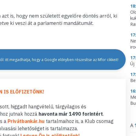
18
Ol
t is, hogy nem született egyelőre döntés arról, ki
ku
letve ki veszi át a parlamenti mandátumát.
Ra
17
Ne
ir
17
l: itt megadhatja, hogy a Google előnyben részesítse az Mfor cikkeit!
Új 
17
Be
16
N IS ELŐFIZETŐNK!
Me
Bu
ott, higgadt hangvételű, tárgyilagos és
hoz jutnak hozzá
havonta már 1490 forintért
.
s a
Privátbankár.hu
tartalmaihoz is, a Klub csomag
A
lvasási lehetőséget is tartalmazza.
i fogunk!
Legyen Ön is előfizetőnk!