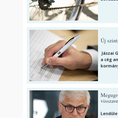
Új szin
Jászai G
a cég a
kormányz
Megugrot
visszave
Lendüle