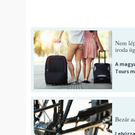
Nem lép
iroda ü
A magya
Tours m
Bezár a
Lehúzza