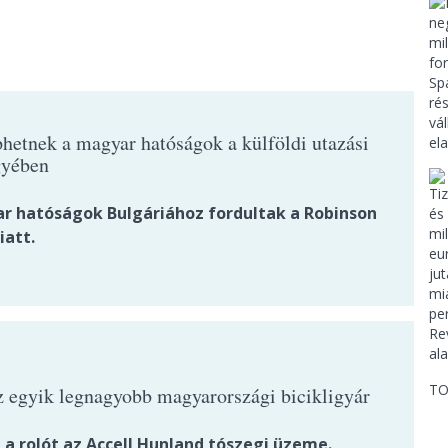
hetnek a magyar hatóságok a külföldi utazási
gyében
r hatóságok Bulgáriához fordultak a Robinson
iatt.
TO
z egyik legnagyobb magyarországi bicikligyár
 a rolót az Accell Hunland tószegi üzeme.