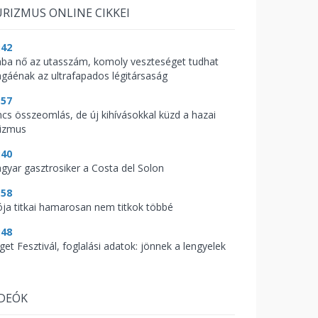
RIZMUS ONLINE CIKKEI
:42
ába nő az utasszám, komoly veszteséget tudhat
gáénak az ultrafapados légitársaság
:57
ncs összeomlás, de új kihívásokkal küzd a hazai
rizmus
:40
gyar gasztrosiker a Costa del Solon
:58
ója titkai hamarosan nem titkok többé
:48
get Fesztivál, foglalási adatok: jönnek a lengyelek
IDEÓK