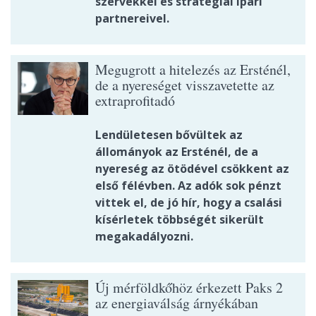
szervekkel és stratégiai ipari
partnereivel.
Megugrott a hitelezés az Ersténél,
de a nyereséget visszavetette az
extraprofitadó
Lendületesen bővültek az
állományok az Ersténél, de a
nyereség az ötödével csökkent az
első félévben. Az adók sok pénzt
vittek el, de jó hír, hogy a csalási
kísérletek többségét sikerült
megakadályozni.
Új mérföldkőhöz érkezett Paks 2
az energiaválság árnyékában