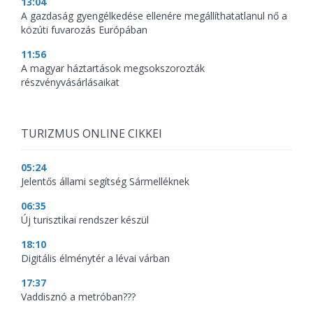
13:04
A gazdaság gyengélkedése ellenére megállíthatatlanul nő a
közúti fuvarozás Európában
11:56
A magyar háztartások megsokszorozták
részvényvásárlásaikat
TURIZMUS ONLINE CIKKEI
05:24
Jelentős állami segítség Sármelléknek
06:35
Új turisztikai rendszer készül
18:10
Digitális élménytér a lévai várban
17:37
Vaddisznó a metróban???