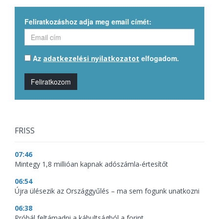
Feliratkozáshoz adja meg email címét:
Az
elfogadom.
adatkezelési nyilatkozatot
Feliratkozom
FRISS
07:46
Mintegy 1,8 millióan kapnak adószámla-értesítőt
06:54
Újra ülésezik az Országgyűlés – ma sem fogunk unatkozni
06:38
Próbál feltámadni a kábultságból a forint