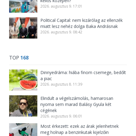
kellős közepén?
2026. augusztus 9. 17:01
Political Capital: nem kizárólag az ellenzék
miatt lesz nehéz dolga Baka Andrásnak
2026. augusztus 9. 08:42
TOP
168
Dinnyedráma: hiába finom csemege, bedőlt
a piac
2026. augusztus 8. 11:39
Elindult a végelszámolás, hamarosan
nyoma sem marad Balásy Gyula két
cégének
2026. augusztus 9. 06:01
Most érkezett: ezek az árak jelenhetnek
meg holnap a benzinkutak kijelzőin