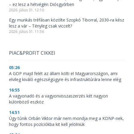
– ez lesz a hétvégén Diósgyőrben
2026. július 31. 12:10
Egy munkás tréfásan közölte Szopkó Tiborral, 2030-ra kész
lesz a vár – Tényleg csak viccelt?
2026. július 31. 11:56
PIAC&PROFIT CIKKEI
05:26
A GDP majd felét az állam költi el Magyarországon, ami
elvileg kiváló egészségügyre és infrastruktúrára lenne elég
16:55
A vagyonadó és a vagyonvisszaszerzés két nagyon
különböző eszköz
14:51
Úgy tűnik Orbán Viktor már nem mondja meg a KDNP-nek,
hogy fontos pozíciókba kit kell jelölniük