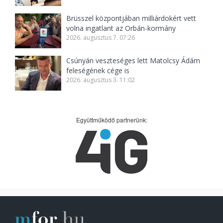
Brüsszel központjában milliárdokért vett
volna ingatlant az Orbán-kormány
2026. augusztus 7. 07:26
Csúnyán veszteséges lett Matolcsy Ádám
feleségének cége is
2026. augusztus 3. 11:02
Együttműködő partnerünk: