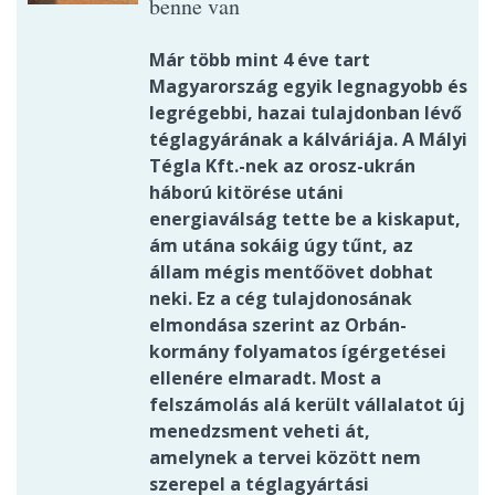
benne van
Már több mint 4 éve tart
Magyarország egyik legnagyobb és
legrégebbi, hazai tulajdonban lévő
téglagyárának a kálváriája. A Mályi
Tégla Kft.-nek az orosz-ukrán
háború kitörése utáni
energiaválság tette be a kiskaput,
ám utána sokáig úgy tűnt, az
állam mégis mentőövet dobhat
neki. Ez a cég tulajdonosának
elmondása szerint az Orbán-
kormány folyamatos ígérgetései
ellenére elmaradt. Most a
felszámolás alá került vállalatot új
menedzsment veheti át,
amelynek a tervei között nem
szerepel a téglagyártási