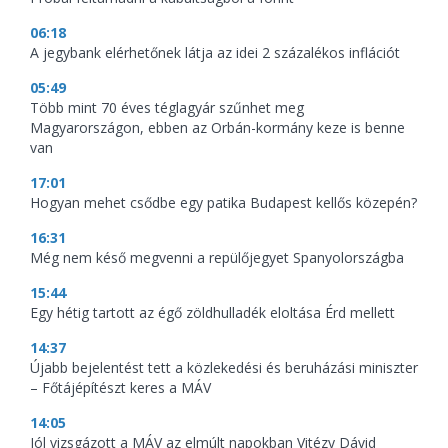
06:18
A jegybank elérhetőnek látja az idei 2 százalékos inflációt
05:49
Több mint 70 éves téglagyár szűnhet meg
Magyarországon, ebben az Orbán-kormány keze is benne
van
17:01
Hogyan mehet csődbe egy patika Budapest kellős közepén?
16:31
Még nem késő megvenni a repülőjegyet Spanyolországba
15:44
Egy hétig tartott az égő zöldhulladék eloltása Érd mellett
14:37
Újabb bejelentést tett a közlekedési és beruházási miniszter
– Főtájépítészt keres a MÁV
14:05
Jól vizsgázott a MÁV az elmúlt napokban Vitézy Dávid