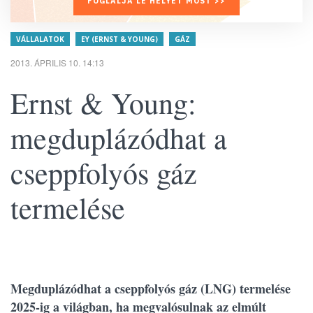
FOGLALJA LE HELYÉT MOST >>
VÁLLALATOK
EY (ERNST & YOUNG)
GÁZ
2013. ÁPRILIS 10. 14:13
Ernst & Young:
megduplázódhat a
cseppfolyós gáz
termelése
Megduplázódhat a cseppfolyós gáz (LNG) termelése
2025-ig a világban, ha megvalósulnak az elmúlt