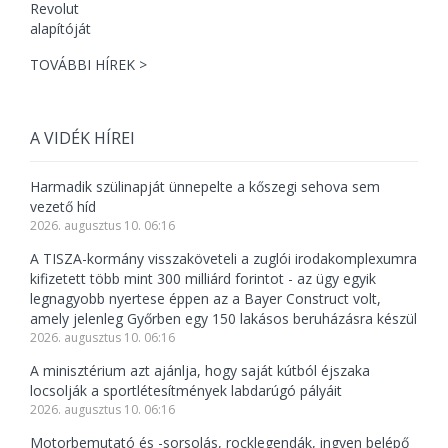
TOVÁBBI HÍREK >
A VIDÉK HÍREI
Harmadik szülinapját ünnepelte a kőszegi sehova sem
vezető híd
2026. augusztus 10. 06:16
A TISZA-kormány visszaköveteli a zuglói irodakomplexumra
kifizetett több mint 300 milliárd forintot - az ügy egyik
legnagyobb nyertese éppen az a Bayer Construct volt,
amely jelenleg Győrben egy 150 lakásos beruházásra készül
2026. augusztus 10. 06:16
A minisztérium azt ajánlja, hogy saját kútból éjszaka
locsolják a sportlétesítmények labdarúgó pályáit
2026. augusztus 10. 06:16
Motorbemutató és -sorsolás, rocklegendák, ingyen belépő