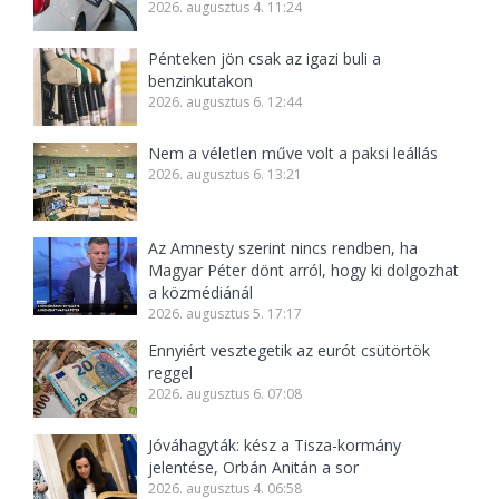
2026. augusztus 4. 11:24
Pénteken jön csak az igazi buli a
benzinkutakon
2026. augusztus 6. 12:44
Nem a véletlen műve volt a paksi leállás
2026. augusztus 6. 13:21
Az Amnesty szerint nincs rendben, ha
Magyar Péter dönt arról, hogy ki dolgozhat
a közmédiánál
2026. augusztus 5. 17:17
Ennyiért vesztegetik az eurót csütörtök
reggel
2026. augusztus 6. 07:08
Jóváhagyták: kész a Tisza-kormány
jelentése, Orbán Anitán a sor
2026. augusztus 4. 06:58