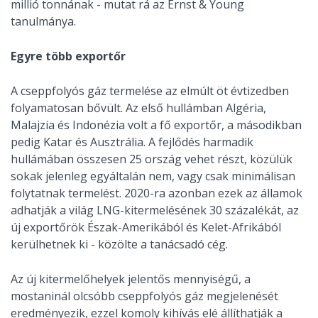
millió tonnának - mutat rá az Ernst & Young
tanulmánya.
Egyre több exportőr
A cseppfolyós gáz termelése az elmúlt öt évtizedben
folyamatosan bővült. Az első hullámban Algéria,
Malajzia és Indonézia volt a fő exportőr, a másodikban
pedig Katar és Ausztrália. A fejlődés harmadik
hullámában összesen 25 ország vehet részt, közülük
sokak jelenleg egyáltalán nem, vagy csak minimálisan
folytatnak termelést. 2020-ra azonban ezek az államok
adhatják a világ LNG-kitermelésének 30 százalékát, az
új exportőrök Észak-Amerikából és Kelet-Afrikából
kerülhetnek ki - közölte a tanácsadó cég.
Az új kitermelőhelyek jelentős mennyiségű, a
mostaninál olcsóbb cseppfolyós gáz megjelenését
eredményezik, ezzel komoly kihívás elé állíthatják a