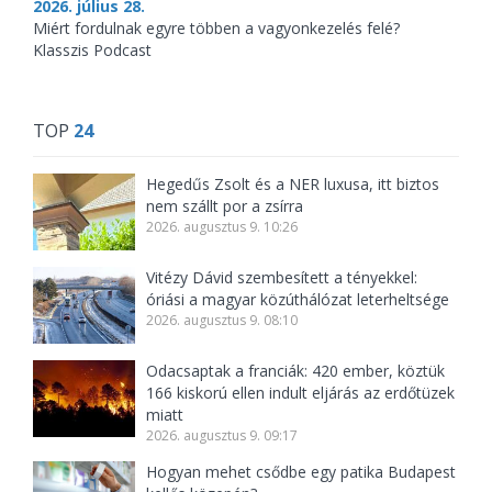
2026. július 28.
Miért fordulnak egyre többen a vagyonkezelés felé?
Klasszis Podcast
TOP
24
Hegedűs Zsolt és a NER luxusa, itt biztos
nem szállt por a zsírra
2026. augusztus 9. 10:26
Vitézy Dávid szembesített a tényekkel:
óriási a magyar közúthálózat leterheltsége
2026. augusztus 9. 08:10
Odacsaptak a franciák: 420 ember, köztük
166 kiskorú ellen indult eljárás az erdőtüzek
miatt
2026. augusztus 9. 09:17
Hogyan mehet csődbe egy patika Budapest