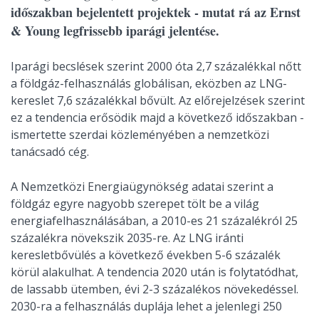
időszakban bejelentett projektek - mutat rá az Ernst
& Young legfrissebb iparági jelentése.
Iparági becslések szerint 2000 óta 2,7 százalékkal nőtt
a földgáz-felhasználás globálisan, eközben az LNG-
kereslet 7,6 százalékkal bővült. Az előrejelzések szerint
ez a tendencia erősödik majd a következő időszakban -
ismertette szerdai közleményében a nemzetközi
tanácsadó cég.
A Nemzetközi Energiaügynökség adatai szerint a
földgáz egyre nagyobb szerepet tölt be a világ
energiafelhasználásában, a 2010-es 21 százalékról 25
százalékra növekszik 2035-re. Az LNG iránti
keresletbővülés a következő években 5-6 százalék
körül alakulhat. A tendencia 2020 után is folytatódhat,
de lassabb ütemben, évi 2-3 százalékos növekedéssel.
2030-ra a felhasználás duplája lehet a jelenlegi 250