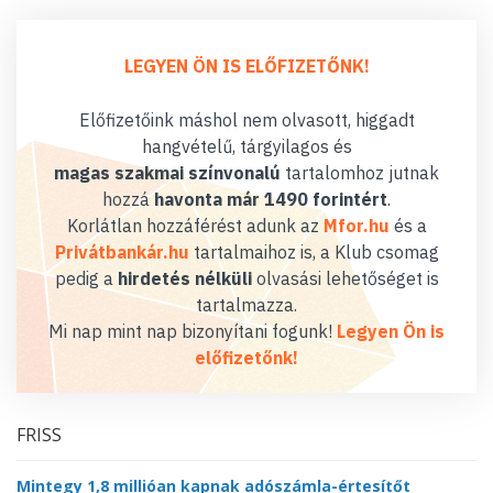
LEGYEN ÖN IS ELŐFIZETŐNK!
Előfizetőink máshol nem olvasott, higgadt
hangvételű, tárgyilagos és
magas szakmai színvonalú
tartalomhoz jutnak
hozzá
havonta már 1490 forintért
.
Korlátlan hozzáférést adunk az
Mfor.hu
és a
Privátbankár.hu
tartalmaihoz is, a Klub csomag
pedig a
hirdetés nélküli
olvasási lehetőséget is
tartalmazza.
Mi nap mint nap bizonyítani fogunk!
Legyen Ön is
előfizetőnk!
FRISS
Mintegy 1,8 millióan kapnak adószámla-értesítőt