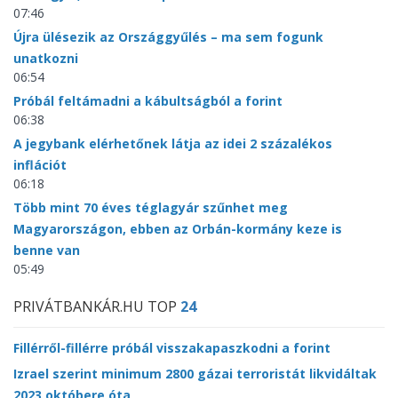
07:46
Újra ülésezik az Országgyűlés – ma sem fogunk
unatkozni
06:54
Próbál feltámadni a kábultságból a forint
06:38
A jegybank elérhetőnek látja az idei 2 százalékos
inflációt
06:18
Több mint 70 éves téglagyár szűnhet meg
Magyarországon, ebben az Orbán-kormány keze is
benne van
05:49
PRIVÁTBANKÁR.HU TOP
24
Fillérről-fillérre próbál visszakapaszkodni a forint
Izrael szerint minimum 2800 gázai terroristát likvidáltak
2023 októbere óta