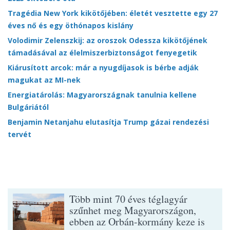
Tragédia New York kikötőjében: életét vesztette egy 27
éves nő és egy öthónapos kislány
Volodimir Zelenszkij: az oroszok Odessza kikötőjének
támadásával az élelmiszerbiztonságot fenyegetik
Kiárusított arcok: már a nyugdíjasok is bérbe adják
magukat az MI-nek
Energiatárolás: Magyarországnak tanulnia kellene
Bulgáriától
Benjamin Netanjahu elutasítja Trump gázai rendezési
tervét
Több mint 70 éves téglagyár
szűnhet meg Magyarországon,
ebben az Orbán-kormány keze is