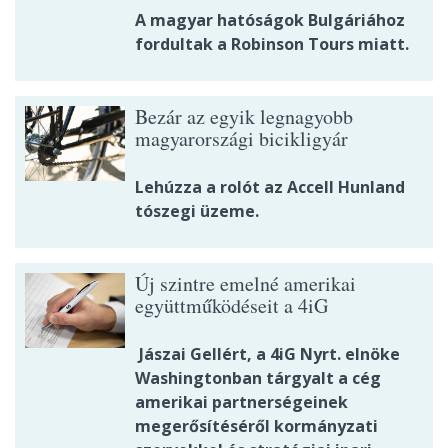
A magyar hatóságok Bulgáriához
fordultak a Robinson Tours miatt.
Bezár az egyik legnagyobb
magyarországi bicikligyár
Lehúzza a rolót az Accell Hunland
tószegi üzeme.
Új szintre emelné amerikai
együttműködéseit a 4iG
Jászai Gellért, a 4iG Nyrt. elnöke
Washingtonban tárgyalt a cég
amerikai partnerségeinek
megerősítéséről kormányzati