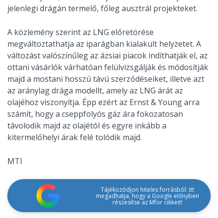
jelenlegi drágán termelő, főleg ausztrál projekteket.
A közlemény szerint az LNG előretörése
megváltoztathatja az iparágban kialakult helyzetet. A
változást valószínűleg az ázsiai piacok indíthatják el, az
ottani vásárlók várhatóan felülvizsgálják és módosítják
majd a mostani hosszú távú szerződéseiket, illetve azt
az aránylag drága modellt, amely az LNG árát az
olajéhoz viszonyítja. Épp ezért az Ernst & Young arra
számít, hogy a cseppfolyós gáz ára fokozatosan
távolodik majd az olajétól és egyre inkább a
kitermelőhelyi árak felé tolódik majd.
MTI
Tájékozódjon hiteles forrásból: itt
megadhatja, hogy a Google előnyben
részesítse az Mfor cikkeit!