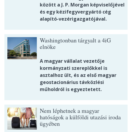
között a J. P. Morgan képviselőjével
és egy kézifegyvergyártó cég
alapító-vezérigazgatójával.
Washingtonban tárgyalt a 4iG
elnöke
A magyar vállalat vezetője
kormányzati szereplőkkel is
asztalhoz ült, és az első magyar
geostacionárius távközlési
műholdról is egyeztetett.
Nem léphetnek a magyar
hatóságok a külföldi utazási iroda
ügyében