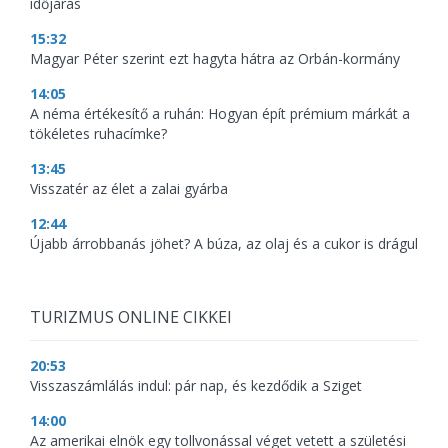
időjárás
15:32
Magyar Péter szerint ezt hagyta hátra az Orbán-kormány
14:05
A néma értékesítő a ruhán: Hogyan épít prémium márkát a
tökéletes ruhacímke?
13:45
Visszatér az élet a zalai gyárba
12:44
Újabb árrobbanás jöhet? A búza, az olaj és a cukor is drágul
TURIZMUS ONLINE CIKKEI
20:53
Visszaszámlálás indul: pár nap, és kezdődik a Sziget
14:00
Az amerikai elnök egy tollvonással véget vetett a születési