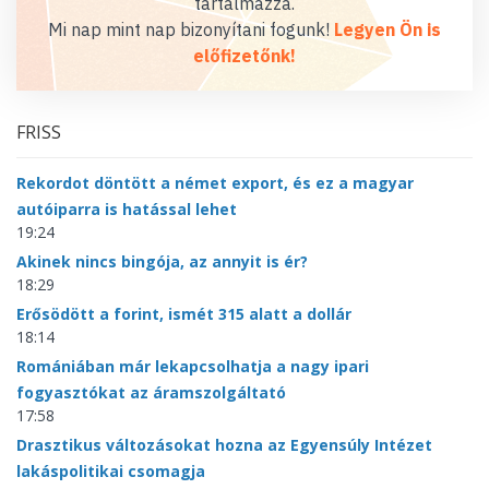
tartalmazza.
Mi nap mint nap bizonyítani fogunk!
Legyen Ön is
előfizetőnk!
FRISS
Rekordot döntött a német export, és ez a magyar
autóiparra is hatással lehet
19:24
Akinek nincs bingója, az annyit is ér?
18:29
Erősödött a forint, ismét 315 alatt a dollár
18:14
Romániában már lekapcsolhatja a nagy ipari
fogyasztókat az áramszolgáltató
17:58
Drasztikus változásokat hozna az Egyensúly Intézet
lakáspolitikai csomagja