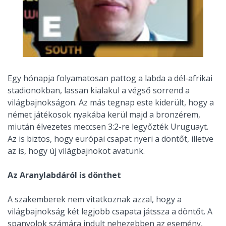
Egy hónapja folyamatosan pattog a labda a dél-afrikai
stadionokban, lassan kialakul a végső sorrend a
világbajnokságon. Az más tegnap este kiderült, hogy a
német játékosok nyakába kerül majd a bronzérem,
miután élvezetes meccsen 3:2-re legyőzték Uruguayt.
Az is biztos, hogy európai csapat nyeri a döntőt, illetve
az is, hogy új világbajnokot avatunk.
Az Aranylabdáról is dönthet
A szakemberek nem vitatkoznak azzal, hogy a
világbajnokság két legjobb csapata játssza a döntőt. A
spanyolok számára indult nehezebben az esemény,