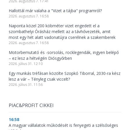
2026. augusztus 7. 17:41
Hallottál már valaha a "Vizet a tájba" programról?
2026. augusztus 7. 16:58
Naponta közel 200 köbméter vizet engedett el a
szombathelyi Órásház mellett az a távhővezeték, amit
most egy hét alatt vadonatújra cserélnek a szakemberek
2026. augusztus 7. 16:58
Motorbemutató és -sorsolás, rocklegendák, ingyen belépő
– ez lesz a hétvégén Diósgyőrben
2026. július 31. 12:10
Egy munkás tréfásan közölte Szopkó Tiborral, 2030-ra kész
lesz a vár – Tényleg csak viccelt?
2026. július 31. 11:56
PIAC&PROFIT CIKKEI
16:58
A magyar vállalatok működését is fenyegeti a szélsőséges