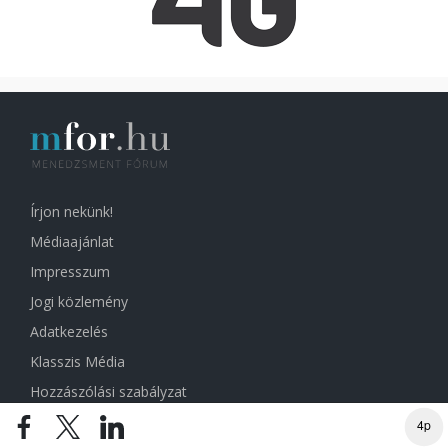
Írjon nekünk!
Médiaajánlat
Impresszum
Jogi közlemény
Adatkezelés
Klasszis Média
Hozzászólási szabályzat
Előfizetői ÁSZF
4p