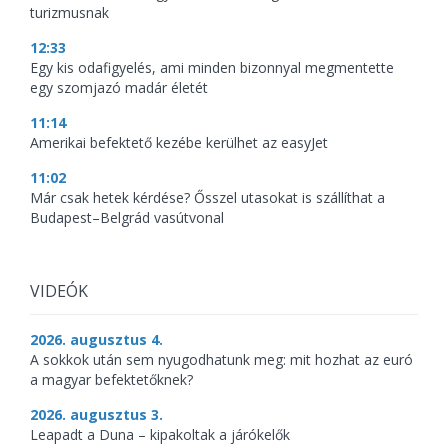
turizmusnak
12:33
Egy kis odafigyelés, ami minden bizonnyal megmentette
egy szomjazó madár életét
11:14
Amerikai befektető kezébe kerülhet az easyJet
11:02
Már csak hetek kérdése? Ősszel utasokat is szállíthat a
Budapest–Belgrád vasútvonal
VIDEÓK
2026. augusztus 4.
A sokkok után sem nyugodhatunk meg: mit hozhat az euró
a magyar befektetőknek?
2026. augusztus 3.
Leapadt a Duna – kipakoltak a járókelők