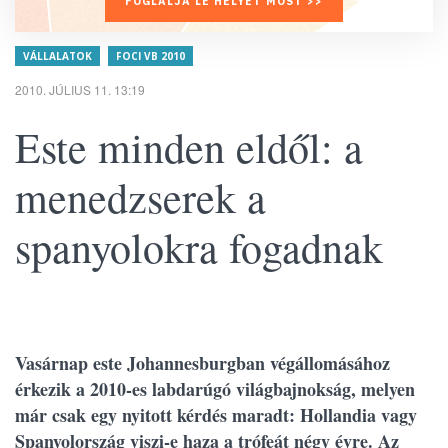
FOGLALJA LE HELYÉT MOST >>
VÁLLALATOK
FOCI VB 2010
2010. JÚLIUS 11. 13:19
Este minden eldől: a
menedzserek a
spanyolokra fogadnak
Vasárnap este Johannesburgban végállomásához
érkezik a 2010-es labdarúgó világbajnokság, melyen
már csak egy nyitott kérdés maradt: Hollandia vagy
Spanyolország viszi-e haza a trófeát négy évre. Az