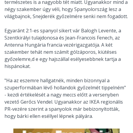
természetes is a nagyobb tét miatt. Ugyanakkor mind a
négy szakember úgy véli, hogy Spanyolország lesz a
világbajnok, Snejderék győzelmére senki nem fogadott.
Egyaránt 2:1-es spanyol sikert vár Balogh Levente, a
Szentkirályi tulajdonosa és Jean-Francois Fenech, az
Antenna Hungária francia vezérigazgatója. A két
szakember tehát nem számít gólzáporos, kiütéses
győzelemre,d e egy hajszállal esélyesebbnek tartja a
hispánokat.
"Ha az eszemre hallgatnék, minden bizonnyal a
szuperformában lévő hollandok győzelmét tippelném"
- kezdi értékelését a nagy meccs előtt a versenyben
vezető Gerőcs Vendel. Ugyanakkor az IKEA regionális
PR-vezére szerint a spanyolok már bebizonyították,
hogy bárki ellen eséllyel lépnek pályára.