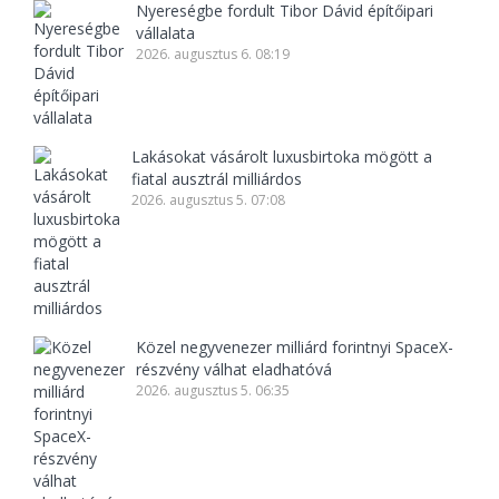
Nyereségbe fordult Tibor Dávid építőipari
vállalata
2026. augusztus 6. 08:19
Lakásokat vásárolt luxusbirtoka mögött a
fiatal ausztrál milliárdos
2026. augusztus 5. 07:08
Közel negyvenezer milliárd forintnyi SpaceX-
részvény válhat eladhatóvá
2026. augusztus 5. 06:35