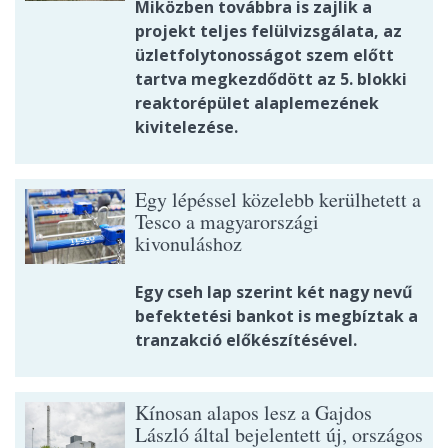
Miközben továbbra is zajlik a
projekt teljes felülvizsgálata, az
üzletfolytonosságot szem előtt
tartva megkezdődött az 5. blokki
reaktorépület alaplemezének
kivitelezése.
Egy lépéssel közelebb kerülhetett a
Tesco a magyarországi
kivonuláshoz
Egy cseh lap szerint két nagy nevű
befektetési bankot is megbíztak a
tranzakció előkészítésével.
Kínosan alapos lesz a Gajdos
László által bejelentett új, országos