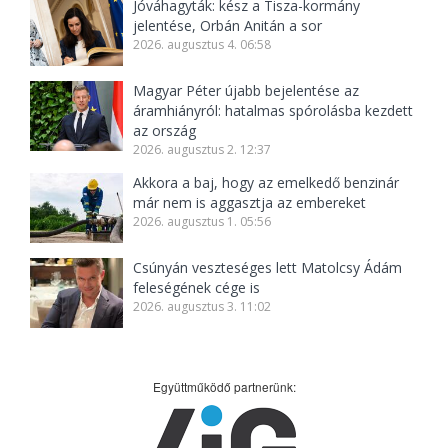
Jóváhagyták: kész a Tisza-kormány
jelentése, Orbán Anitán a sor
2026. augusztus 4. 06:58
Magyar Péter újabb bejelentése az
áramhiányról: hatalmas spórolásba kezdett
az ország
2026. augusztus 2. 12:37
Akkora a baj, hogy az emelkedő benzinár
már nem is aggasztja az embereket
2026. augusztus 1. 05:56
Csúnyán veszteséges lett Matolcsy Ádám
feleségének cége is
2026. augusztus 3. 11:02
Együttműködő partnerünk: