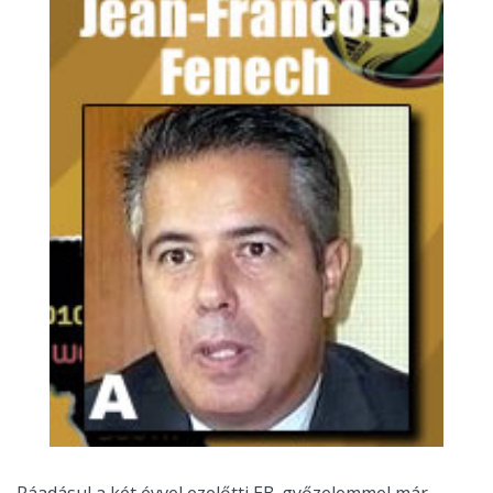
Ráadásul a két évvel ezelőtti EB-győzelemmel már