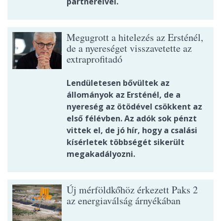
partnereivel.
Megugrott a hitelezés az Ersténél,
de a nyereséget visszavetette az
extraprofitadó
Lendületesen bővültek az
állományok az Ersténél, de a
nyereség az ötödével csökkent az
első félévben. Az adók sok pénzt
vittek el, de jó hír, hogy a csalási
kísérletek többségét sikerült
megakadályozni.
Új mérföldkőhöz érkezett Paks 2
az energiaválság árnyékában