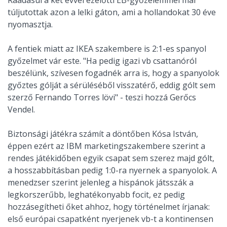
túljutottak azon a lelki gáton, ami a hollandokat 30 éve
nyomasztja.
A fentiek miatt az IKEA szakembere is 2:1-es spanyol
győzelmet vár este. "Ha pedig igazi vb csattanóról
beszélünk, szívesen fogadnék arra is, hogy a spanyolok
győztes gólját a sérüléséből visszatérő, eddig gólt sem
szerző Fernando Torres lövi" - teszi hozzá Gerőcs
Vendel.
Biztonsági játékra számít a döntőben Kósa István,
éppen ezért az IBM marketingszakembere szerint a
rendes játékidőben egyik csapat sem szerez majd gólt,
a hosszabbításban pedig 1:0-ra nyernek a spanyolok. A
menedzser szerint jelenleg a hispánok játsszák a
legkorszerűbb, leghatékonyabb focit, ez pedig
hozzásegítheti őket ahhoz, hogy történelmet írjanak:
első európai csapatként nyerjenek vb-t a kontinensen