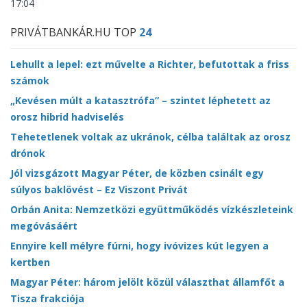
17:04
PRIVÁTBANKÁR.HU TOP
24
Lehullt a lepel: ezt művelte a Richter, befutottak a friss
számok
„Kevésen múlt a katasztrófa” – szintet léphetett az
orosz hibrid hadviselés
Tehetetlenek voltak az ukránok, célba találtak az orosz
drónok
Jól vizsgázott Magyar Péter, de közben csinált egy
súlyos baklövést – Ez Viszont Privát
Orbán Anita: Nemzetközi együttműködés vízkészleteink
megóvásáért
Ennyire kell mélyre fúrni, hogy ivóvizes kút legyen a
kertben
Magyar Péter: három jelölt közül választhat államfőt a
Tisza frakciója