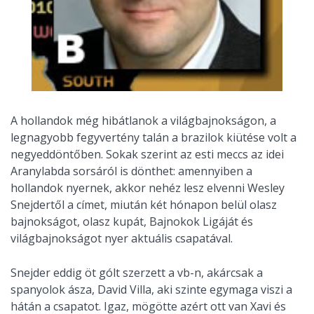
A hollandok még hibátlanok a világbajnokságon, a
legnagyobb fegyvertény talán a brazilok kiütése volt a
negyeddöntőben. Sokak szerint az esti meccs az idei
Aranylabda sorsáról is dönthet: amennyiben a
hollandok nyernek, akkor nehéz lesz elvenni Wesley
Snejdertől a címet, miután két hónapon belül olasz
bajnokságot, olasz kupát, Bajnokok Ligáját és
világbajnokságot nyer aktuális csapatával.
Snejder eddig öt gólt szerzett a vb-n, akárcsak a
spanyolok ásza, David Villa, aki szinte egymaga viszi a
hátán a csapatot. Igaz, mögötte azért ott van Xavi és