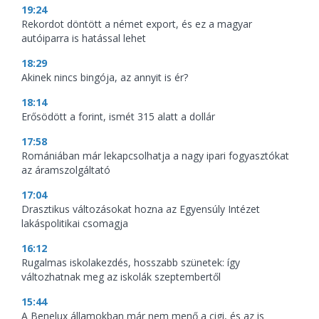
19:24
Rekordot döntött a német export, és ez a magyar
autóiparra is hatással lehet
18:29
Akinek nincs bingója, az annyit is ér?
18:14
Erősödött a forint, ismét 315 alatt a dollár
17:58
Romániában már lekapcsolhatja a nagy ipari fogyasztókat
az áramszolgáltató
17:04
Drasztikus változásokat hozna az Egyensúly Intézet
lakáspolitikai csomagja
16:12
Rugalmas iskolakezdés, hosszabb szünetek: így
változhatnak meg az iskolák szeptembertől
15:44
A Benelux államokban már nem menő a cigi, és az is