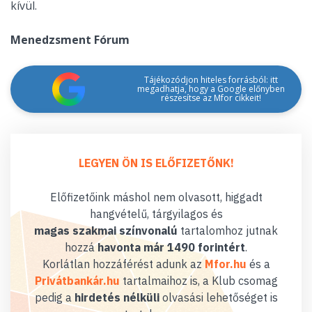
kívül.
Menedzsment Fórum
Tájékozódjon hiteles forrásból: itt
megadhatja, hogy a Google előnyben
részesítse az Mfor cikkeit!
LEGYEN ÖN IS ELŐFIZETŐNK!
Előfizetőink máshol nem olvasott, higgadt
hangvételű, tárgyilagos és
magas szakmai színvonalú
tartalomhoz jutnak
hozzá
havonta már 1490 forintért
.
Korlátlan hozzáférést adunk az
Mfor.hu
és a
Privátbankár.hu
tartalmaihoz is, a Klub csomag
pedig a
hirdetés nélküli
olvasási lehetőséget is