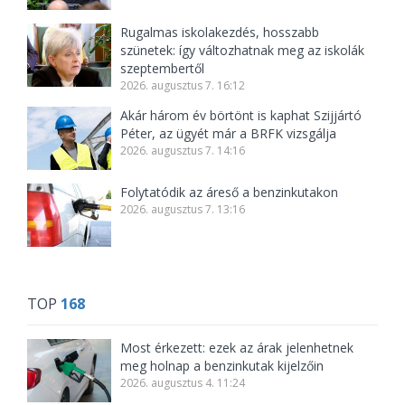
Rugalmas iskolakezdés, hosszabb
szünetek: így változhatnak meg az iskolák
szeptembertől
2026. augusztus 7. 16:12
Akár három év börtönt is kaphat Szijjártó
Péter, az ügyét már a BRFK vizsgálja
2026. augusztus 7. 14:16
Folytatódik az áreső a benzinkutakon
2026. augusztus 7. 13:16
TOP
168
Most érkezett: ezek az árak jelenhetnek
meg holnap a benzinkutak kijelzőin
2026. augusztus 4. 11:24