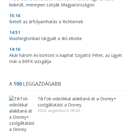
kiderült, mennyien szívják Magyarországon
15:16
Betett az árfolyamhatás a Richternek
14:51
Washingtonban tárgyalt a 4iG elnöke
14:16
Akár három év börtönt is kaphat Szijjártó Péter, az ügyét
már a BRFK vizsgálja
A
100
LEGGAZDAGABB
TikTok-videókkal alakítaná át a Disney+
szolgáltatást a Disney
2026. augusztus 6. 09:30