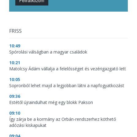
Feliratkozom
FRISS
10:49
Spórolási válságban a magyar családok
10:21
Matolcsy Ádám vállalja a felelősséget és vezérigazgató lett
10:05
Sopronból lehet majd a legjobban látni a napfogyatkozást
09:36
Estétől újraindulhat még egy blokk Pakson
09:10
Így zárja be a kormány az Orbán-rendszerhez köthető
adózási kiskapukat
09:04