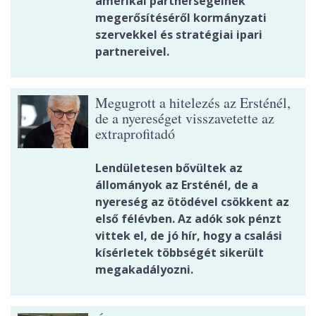
amerikai partnerségeinek
megerősítéséről kormányzati
szervekkel és stratégiai ipari
partnereivel.
Megugrott a hitelezés az Ersténél,
de a nyereséget visszavetette az
extraprofitadó
Lendületesen bővültek az
állományok az Ersténél, de a
nyereség az ötödével csökkent az
első félévben. Az adók sok pénzt
vittek el, de jó hír, hogy a csalási
kísérletek többségét sikerült
megakadályozni.