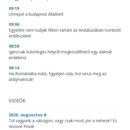
09:19
Ünnepel a budapesti Állatkert
09:06
Egyelőre nem tudják féken tartani az Andalúziában tomboló
erdőtüzeket
08:58
Igencsak különleges helyről megközelíthető egy dalmát
emlékmű
08:14
Ha Romániába indul, figyeljen oda, hol veszi meg az
útdíjmatricát!
VIDEÓK
2026. augusztus 8.
Túl vagyunk a válságon, vagy csak most jön a neheze? Ez
Viszont Privát