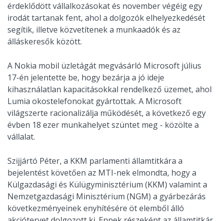
érdeklődött vállalkozásokat és november végéig egy
irodát tartanak fent, ahol a dolgozók elhelyezkedését
segítik, illetve közvetítenek a munkaadók és az
álláskeresők között.
A Nokia mobil üzletágát megvásárló Microsoft július
17-én jelentette be, hogy bezárja a jó ideje
kihasználatlan kapacitásokkal rendelkező üzemet, ahol
Lumia okostelefonokat gyártottak. A Microsoft
világszerte racionalizálja működését, a következő egy
évben 18 ezer munkahelyet szüntet meg - közölte a
vállalat.
Szijjártó Péter, a KKM parlamenti államtitkára a
bejelentést követően az MTI-nek elmondta, hogy a
Külgazdasági és Külügyminisztérium (KKM) valamint a
Nemzetgazdasági Minisztérium (NGM) a gyárbezárás
következményeinek enyhítésére öt elemből álló
akciótervet dolgozott ki. Ennek részeként az államtitkár