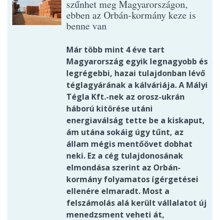
szűnhet meg Magyarországon,
ebben az Orbán-kormány keze is
benne van
Már több mint 4 éve tart
Magyarország egyik legnagyobb és
legrégebbi, hazai tulajdonban lévő
téglagyárának a kálváriája. A Mályi
Tégla Kft.-nek az orosz-ukrán
háború kitörése utáni
energiaválság tette be a kiskaput,
ám utána sokáig úgy tűnt, az
állam mégis mentőövet dobhat
neki. Ez a cég tulajdonosának
elmondása szerint az Orbán-
kormány folyamatos ígérgetései
ellenére elmaradt. Most a
felszámolás alá került vállalatot új
menedzsment veheti át,