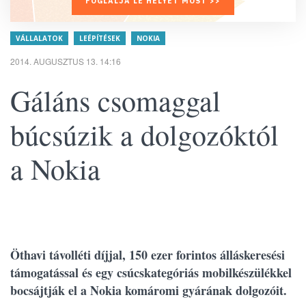
FOGLALJA LE HELYÉT MOST >>
VÁLLALATOK
LEÉPÍTÉSEK
NOKIA
2014. AUGUSZTUS 13. 14:16
Gáláns csomaggal
búcsúzik a dolgozóktól
a Nokia
Öthavi távolléti díjjal, 150 ezer forintos álláskeresési
támogatással és egy csúcskategóriás mobilkészülékkel
bocsájtják el a Nokia komáromi gyárának dolgozóit.