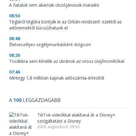
A fiatalok sem akarnak olcsójánosok maradni
08:50
Tégláról téglára bontják le az Orbán-rendszert: ezektől az
adónemektől búcsúzhatunk el
08:48
Életveszélyes segélymunkásként dolgozni
08:20
Továbbra sem kímélik az ukránok az orosz olajfinomítókat
07:46
Mintegy 1,8 millióan kapnak adószámla-értesítőt
A
100
LEGGAZDAGABB
TikTok-videókkal alakítaná át a Disney+
szolgáltatást a Disney
2026. augusztus 6. 09:30