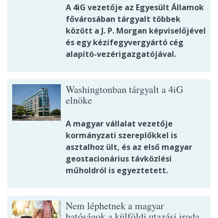
A 4iG vezetője az Egyesült Államok
fővárosában tárgyalt többek
között a J. P. Morgan képviselőjével
és egy kézifegyvergyártó cég
alapító-vezérigazgatójával.
Washingtonban tárgyalt a 4iG
elnöke
A magyar vállalat vezetője
kormányzati szereplőkkel is
asztalhoz ült, és az első magyar
geostacionárius távközlési
műholdról is egyeztetett.
Nem léphetnek a magyar
hatóságok a külföldi utazási iroda