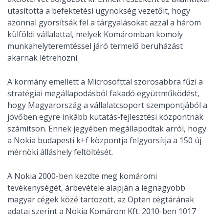
utasította a befektetési ügynökség vezetőit, hogy
azonnal gyorsítsák fel a tárgyalásokat azzal a három
külföldi vállalattal, melyek Komáromban komoly
munkahelyteremtéssel járó termelő beruházást
akarnak létrehozni.
A kormány emellett a Microsofttal szorosabbra fűzi a
stratégiai megállapodásból fakadó együttműködést,
hogy Magyarország a vállalatcsoport szempontjából a
jövőben egyre inkább kutatás-fejlesztési központnak
számítson. Ennek jegyében megállapodtak arról, hogy
a Nokia budapesti k+f központja felgyorsítja a 150 új
mérnöki álláshely feltöltését.
A Nokia 2000-ben kezdte meg komáromi
tevékenységét, árbevétele alapján a legnagyobb
magyar cégek közé tartozott, az Opten cégtárának
adatai szerint a Nokia Komárom Kft. 2010-ben 1017