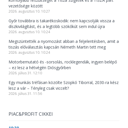
komolyabb feszültséget a Tisza Szigetek és a TISZA párt
vezetősége között
2026. augusztus 10. 10:27
Győr továbbra is takarékoskodik: nem kapcsolják vissza a
díszkivilágítást, és a legtöbb szökőkút sem indul újra
2026. augusztus 10. 10:24
Megszüntették a nyomozást abban a feljelentésben, amit a
tiszás előválasztás kapcsán Németh Martin tett meg
2026. augusztus 10. 10:24
Motorbemutató és -sorsolás, rocklegendák, ingyen belépő
– ez lesz a hétvégén Diósgyőrben
2026. július 31. 12:10
Egy munkás tréfásan közölte Szopkó Tiborral, 2030-ra kész
lesz a vár – Tényleg csak viccelt?
2026. július 31. 11:56
PIAC&PROFIT CIKKEI
10:30