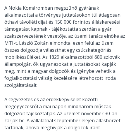
A Nokia Komáromban megszűnő gyárának
alkalmazottai a törvényes juttatásokon túl átlagosan
öthavi távolléti díjat és 150 000 forintos álláskeresési
támogatást kapnak - tájékoztatta szerdán a gyár
szakszervezetének vezetője, az üzemi tanács elnöke az
MTI-t. László Zoltán elmondta, ezen felül az üzem
összes dolgozója választhat egy csúcskategóriás
mobilkészüléket. Az 1829 alkalmazottból 680 szlovák
állampolgár, ők ugyanazokat a juttatásokat kapják
meg, mint a magyar dolgozók és igénybe vehetik a
foglalkoztatási válság kezelésére létrehozott iroda
szolgáltatásait.
A cégvezetés és az érdekképviselet közötti
megegyezésről a mai napon mindhárom műszak
dolgozóit tájékoztatják. Az üzemet november 30-án
zárják be. A vállalatnál szeptember elején állásbörzét
tartanak, ahová meghívják a dolgozók iránt