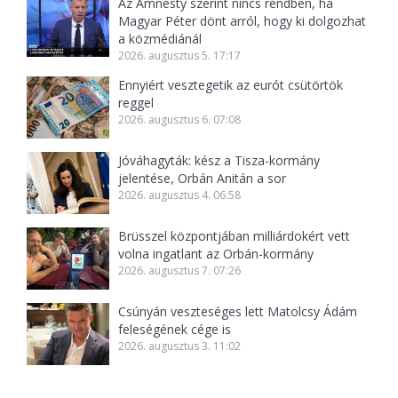
Az Amnesty szerint nincs rendben, ha
Magyar Péter dönt arról, hogy ki dolgozhat
a közmédiánál
2026. augusztus 5. 17:17
Ennyiért vesztegetik az eurót csütörtök
reggel
2026. augusztus 6. 07:08
Jóváhagyták: kész a Tisza-kormány
jelentése, Orbán Anitán a sor
2026. augusztus 4. 06:58
Brüsszel központjában milliárdokért vett
volna ingatlant az Orbán-kormány
2026. augusztus 7. 07:26
Csúnyán veszteséges lett Matolcsy Ádám
feleségének cége is
2026. augusztus 3. 11:02