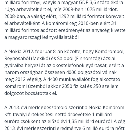
milliárd forintnyi, vagyis a magyar GDP 3,6 százalékára
rúgó árbevételt ért el, míg 2009-ben 1075 milliárdot,
2008-ban, a válság előtt, 1292 milliárd forintot könyvelt
el árbevételként. A komáromi cég 2010-ben elért 31
milliárd forintos adózott eredményét az anyacég kivette
a magyarországi leányvállalatából.
A Nokia 2012. február 8-án közölte, hogy Komáromból,
Reynosából (Mexikó) és Saloból (Finnország) ázsiai
gyáraiba helyezi át az okostelefonok gyártását, ezért a
három országban összesen 4000 dolgozótól válnak
meg 2012 végéig. A 4400 munkavállalót foglalkoztató
komáromi üzemből akkor 2050 fizikai és 250 szellemi
dolgozót bocsátottak el.
A 2013. évi mérlegbeszámoló szerint a Nokia Komárom
Kft. tavalyi értékesítési nettó árbevétele 1 milliárd
euróra csökkent az előző évi 1,35 milliárd euróról. A cég
2013. évi mérlegszerinti eredménye 6 millió euróra nőtt