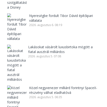
Nyereségbe fordult Tibor Dávid építőipari
vállalata
2026. augusztus 6. 08:19
Lakásokat vásárolt luxusbirtoka mögött a
fiatal ausztrál milliárdos
2026. augusztus 5. 07:08
Közel negyvenezer milliárd forintnyi SpaceX-
részvény válhat eladhatóvá
2026. augusztus 5. 06:35