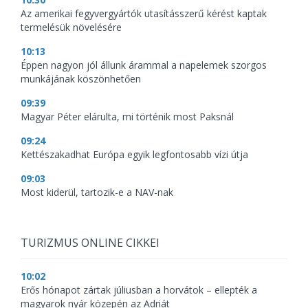
Az amerikai fegyvergyártók utasításszerű kérést kaptak
termelésük növelésére
10:13
Éppen nagyon jól állunk árammal a napelemek szorgos
munkájának köszönhetően
09:39
Magyar Péter elárulta, mi történik most Paksnál
09:24
Kettészakadhat Európa egyik legfontosabb vízi útja
09:03
Most kiderül, tartozik-e a NAV-nak
TURIZMUS ONLINE CIKKEI
10:02
Erős hónapot zártak júliusban a horvátok – ellepték a
magyarok nyár közepén az Adriát