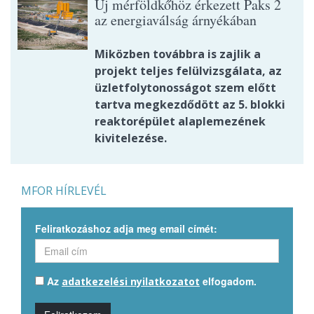
Új mérföldkőhöz érkezett Paks 2
az energiaválság árnyékában
Miközben továbbra is zajlik a
projekt teljes felülvizsgálata, az
üzletfolytonosságot szem előtt
tartva megkezdődött az 5. blokki
reaktorépület alaplemezének
kivitelezése.
MFOR HÍRLEVÉL
Feliratkozáshoz adja meg email címét:
Az
elfogadom.
adatkezelési nyilatkozatot