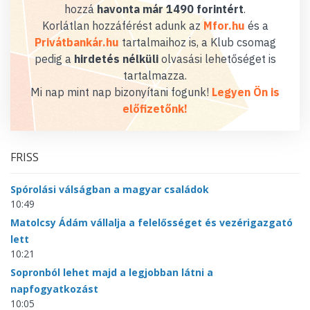
hozzá
havonta már 1490 forintért
.
Korlátlan hozzáférést adunk az
Mfor.hu
és a
Privátbankár.hu
tartalmaihoz is, a Klub csomag
pedig a
hirdetés nélküli
olvasási lehetőséget is
tartalmazza.
Mi nap mint nap bizonyítani fogunk!
Legyen Ön is
előfizetőnk!
FRISS
Spórolási válságban a magyar családok
10:49
Matolcsy Ádám vállalja a felelősséget és vezérigazgató
lett
10:21
Sopronból lehet majd a legjobban látni a
napfogyatkozást
10:05