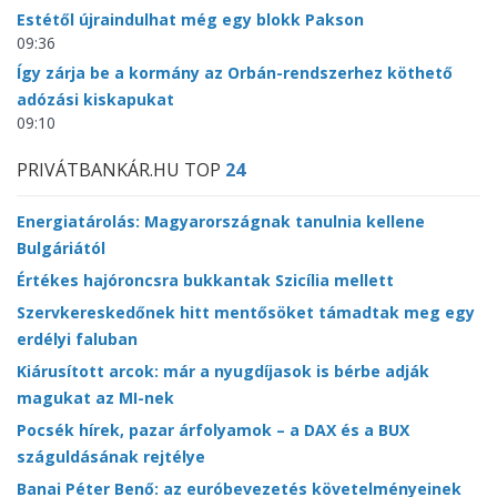
Estétől újraindulhat még egy blokk Pakson
09:36
Így zárja be a kormány az Orbán-rendszerhez köthető
adózási kiskapukat
09:10
PRIVÁTBANKÁR.HU TOP
24
Energiatárolás: Magyarországnak tanulnia kellene
Bulgáriától
Értékes hajóroncsra bukkantak Szicília mellett
Szervkereskedőnek hitt mentősöket támadtak meg egy
erdélyi faluban
Kiárusított arcok: már a nyugdíjasok is bérbe adják
magukat az MI-nek
Pocsék hírek, pazar árfolyamok – a DAX és a BUX
száguldásának rejtélye
Banai Péter Benő: az euróbevezetés követelményeinek