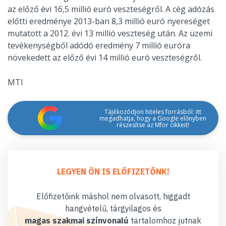
az előző évi 16,5 millió euró veszteségről. A cég adózás
előtti eredménye 2013-ban 8,3 millió euró nyereséget
mutatott a 2012. évi 13 millió veszteség után. Az üzemi
tevékenységből adódó eredmény 7 millió euróra
növekedett az előző évi 14 millió euró veszteségről.
MTI
Tájékozódjon hiteles forrásból: itt
megadhatja, hogy a Google előnyben
részesítse az Mfor cikkeit!
LEGYEN ÖN IS ELŐFIZETŐNK!
Előfizetőink máshol nem olvasott, higgadt
hangvételű, tárgyilagos és
magas szakmai színvonalú
tartalomhoz jutnak