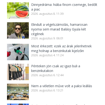
Dinnyedráma: hiába finom csemege, bedőlt
a piac
2026. augusztus 8. 11:39
Elindult a végelszámolás, hamarosan
nyoma sem marad Balásy Gyula két
cégének
2026. augusztus 9. 06:01
Most érkezett: ezek az árak jelenhetnek
meg holnap a benzinkutak kijelzőin
2026. augusztus 4. 11:24
Pénteken jön csak az igazi buli a
benzinkutakon
2026. augusztus 6. 12:44
Nem a véletlen műve volt a paksi leállás
2026. augusztus 6. 13:21