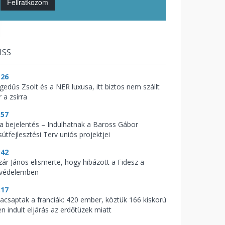
Feliratkozom
ISS
:26
gedűs Zsolt és a NER luxusa, itt biztos nem szállt
 a zsírra
:57
t a bejelentés – Indulhatnak a Baross Gábor
útfejlesztési Terv uniós projektjei
:42
zár János elismerte, hogy hibázott a Fidesz a
zvédelemben
:17
acsaptak a franciák: 420 ember, köztük 166 kiskorú
en indult eljárás az erdőtüzek miatt