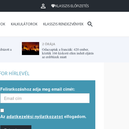
KLASSZIS ELŐFIZETÉS
TOK
KALKULÁTOROK
KLASSZIS RENDEZVÉNYEK
2 ÓRÁJA
ibázott a
Odacsaptak a franciák: 420 ember,
köztük 166 kiskorú ellen indult eljárás
az erdőtüzek miatt
OR HÍRLEVÉL
Feliratkozáshoz adja meg email címét:
Az
elfogadom.
adatkezelési nyilatkozatot