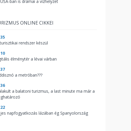
 USA-ban is drámai a vízhelyzet
RIZMUS ONLINE CIKKEI
:35
turisztikai rendszer készül
:10
itális élménytér a lévai várban
:37
ddisznó a metróban???
:36
alakult a balatoni turizmus, a last minute ma már a
ghatározó
:22
ljes napfogyatkozás lázában ég Spanyolország