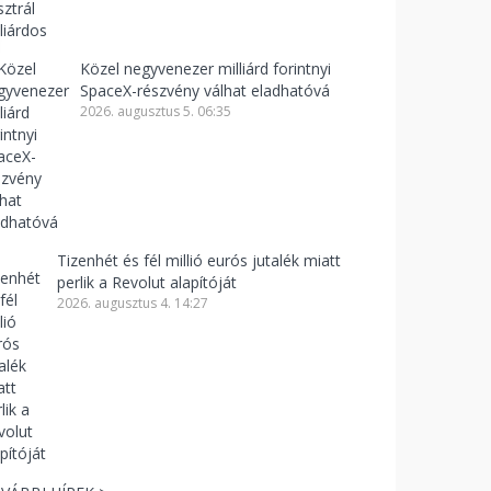
Közel negyvenezer milliárd forintnyi
SpaceX-részvény válhat eladhatóvá
2026. augusztus 5. 06:35
Tizenhét és fél millió eurós jutalék miatt
perlik a Revolut alapítóját
2026. augusztus 4. 14:27