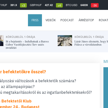
F/HUF
GBP/HUF
BTC/USD
391.9
427.42
64839
+3
+4
-36
FRISS
VIDEÓK
PODCAST
ÁRRÉSSTOP
ROVA
KÖRÜLBELÜL 1 ÓRÁJA
KÖRÜLBELÜL 1 ÓRÁJA
Itt a bejelentés – Indulhatnak a Baross
Lázár János elismerte, hogy h
Gábor Vasútfejlesztési Terv uniós
Fidesz a vízvédelemben
projektjei
MF
r befektetőkre ősszel?
bályozási változások a befektetők számára?
t az állampapírpiac?
 megtakarításokról és az ingatlanbefektetésekről?
s Befektetői Klub
ember 24., Budapest