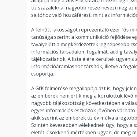
állapítja meg a GfK Piackutató Intézet legfri
tíz százaléknál nagyobb része nevezi meg az in
sajtóhoz való hozzáférést, mint az információ
A felnőtt lakosságot reprezentáló ezer fős mi
tanúsága szerint a kommunikáció fejlődése eg
tavalyelőtt a megkérdezettek legnépesebb cso
információs társadalom fogalmát, addig tavaly
tájékozatlanok. A lista élére kerültek ugyanis
információáramláshoz társítók, illetve a foga
csoportja.
A GfK felmérése megállapítja azt is, hogy je
az emberek nem értik meg a körülöttük lévő 
nagyobb tájékozottság következtében a válas
egyes információs eszközök jövőben várható s
akik szerint az emberek tíz év múlva a legtö
Szintén kevesebben vélekednek úgy, hogy a sz
életét. Csökkenő mértékben ugyan, de még mi