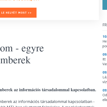
 LE HELYÉT MOST >>
FR
10
He
lom - egyre
por
09
 emberek
It
Vas
09
Lá
ví
mberek az információs társadalommal kapcsolatban.
09
Od
ell
berek az információs társadalommal kapcsolatban -