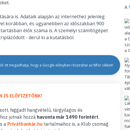
eket.
A
sára is. Adataik alapján az internethez jelenleg
vel korábban, és ugyanebben az időszakban 900
ztartásban élők száma is. A személyi számítógépet
plázódott - derül ki a kutatásból.
l: itt megadhatja, hogy a Google előnyben részesítse az Mfor cikkeit!
N IS ELŐFIZETŐNK!
ott, higgadt hangvételű, tárgyilagos és
hoz jutnak hozzá
havonta már 1490 forintért
.
s a
Privátbankár.hu
tartalmaihoz is, a Klub csomag