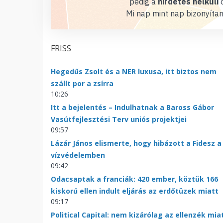
pedig a
hirdetés nélküli
o
Mi nap mint nap bizonyítan
FRISS
Hegedűs Zsolt és a NER luxusa, itt biztos nem
szállt por a zsírra
10:26
Itt a bejelentés – Indulhatnak a Baross Gábor
Vasútfejlesztési Terv uniós projektjei
09:57
Lázár János elismerte, hogy hibázott a Fidesz a
vízvédelemben
09:42
Odacsaptak a franciák: 420 ember, köztük 166
kiskorú ellen indult eljárás az erdőtüzek miatt
09:17
Political Capital: nem kizárólag az ellenzék mia