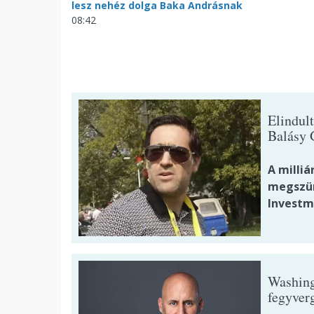
lesz nehéz dolga Baka Andrásnak
08:42
Elindul
Balásy 
A milliá
megszün
Investme
Washing
fegyverg