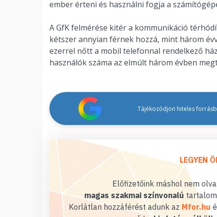
ember érteni és használni fogja a számítógép
A GfK felmérése kitér a kommunikáció térhódítá
kétszer annyian férnek hozzá, mint három év
ezerrel nőtt a mobil telefonnal rendelkező há
használók száma az elmúlt három évben megtri
Tájékozódjon hiteles forrásbó
LEGYEN Ö
Előfizetőink máshol nem olvas
magas szakmai színvonalú
tartalom
Korlátlan hozzáférést adunk az
Mfor.hu
é