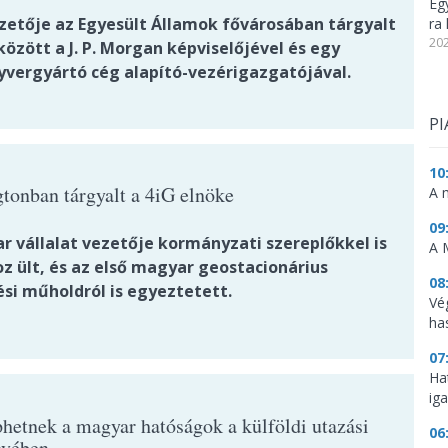
Eg
ezetője az Egyesült Államok fővárosában tárgyalt
ra 
202
özött a J. P. Morgan képviselőjével és egy
yvergyártó cég alapító-vezérigazgatójával.
PI
10
tonban tárgyalt a 4iG elnöke
A 
09
r vállalat vezetője kormányzati szereplőkkel is
A 
z ült, és az első magyar geostacionárius
08
ési műholdról is egyeztetett.
Vé
ha
07
Ha
ig
hetnek a magyar hatóságok a külföldi utazási
06
gyében