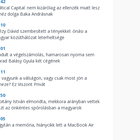
:42
itical Capital: nem kizárólag az ellenzék miatt lesz
héz dolga Baka Andrásnak
:10
tézy Dávid szembesített a tényekkel: óriási a
gyar közúthálózat leterheltsége
:01
indult a végelszámolás, hamarosan nyoma sem
rad Balásy Gyula két cégének
:11
l vagyunk a válságon, vagy csak most jön a
heze? Ez Viszont Privát
:50
pitány István elmondta, mekkora arányban vettek
szt az önkéntes spórolásban a magyarok
:05
gytán a memória, hiánycikk lett a MacBook Air