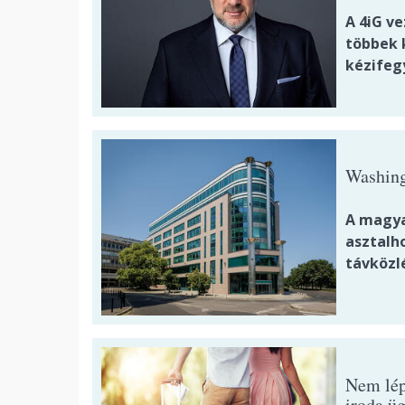
A 4iG v
többek k
kézifeg
Washing
A magya
asztalho
távközl
Nem lép
iroda ü