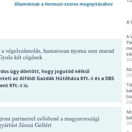
TO
Államoknak a Hormuzi-szoros megnyitásához
A 
A 
Pa
meg
t a végelszámolás, hamarosan nyoma sem marad
ed
Gyula két cégének
202
Mo
rdos úgy döntött, hogy jogutód nélkül
202
teti az Alföldi Gazdák Hűtőháza Kft.-t és a DBS
Tú
nt Kft.-t is.
bá
tr
202
Mo
toni partnerrel erősítené a magyarországi
be
yártást Jászai Gellért
202