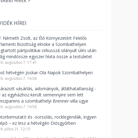
VÁBBI HÍREK >
VIDÉK HÍREI
V. Németh Zsolt, az Élő Környezetért Felelős
rlamenti Bizottság elnöke a Szombathelyen
tartott pártpolitikai cirkusszá silányult ülés után
dig mindössze egyszer hívta össze a testületet
6. augusztus 7. 17:41
st hétvégén Joskar-Ola Napok Szombathelyen
6. augusztus 7. 16:58
lárazott vásárlás, adományok, átláthatatlanság -
r az egyházhoz került semennyire sem lett
anszparens a szombathelyi Brenner-villa ügye
6. augusztus 7. 16:58
torbemutató és -sorsolás, rocklegendák, ingyen
lépő – ez lesz a hétvégén Diósgyőrben
6. július 31. 12:10