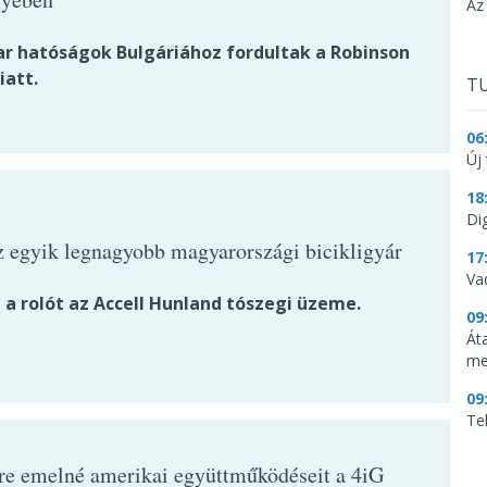
Az
r hatóságok Bulgáriához fordultak a Robinson
iatt.
TU
06
Új 
18
Dig
z egyik legnagyobb magyarországi bicikligyár
17
Va
 a rolót az Accell Hunland tószegi üzeme.
09
Át
me
09
Te
tre emelné amerikai együttműködéseit a 4iG