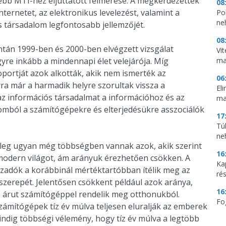
ssebb MTI-hez eljuttatott felmérése. A megkérdezettek
08
ternetet, az elektronikus levelezést, valamint a
Pol
ne
s társadalom legfontosabb jellemzőjét.
08
ntán 1999-ben és 2000-ben elvégzett vizsgálat
Vi
yre inkább a mindennapi élet velejárója. Míg
ma
portját azok alkották, akik nem ismerték az
06
ra már a harmadik helyre szorultak vissza a
El
 az információs társadalmat a információhoz és az
ma
lomból a számítógépekre és elterjedésükre asszociálók
17
Tú
ne
lenleg ugyan még többségben vannak azok, akik szerint
16
modern világot, ám arányuk érezhetően csökken. A
Ka
zadók a korábbinál mértéktartóbban ítélik meg az
ré
zerepét. Jelentősen csökkent például azok aránya,
16
bb árut számítógéppel rendelik meg otthonukból.
Fo
ámítógépek tíz év múlva teljesen eluralják az emberek
ndig többségi vélemény, hogy tíz év múlva a legtöbb