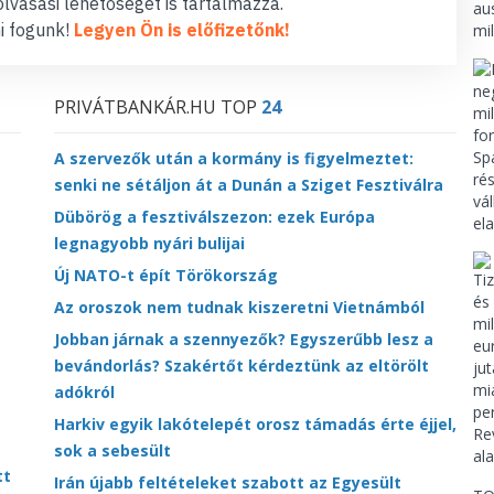
lvasási lehetőséget is tartalmazza.
i fogunk!
Legyen Ön is előfizetőnk!
PRIVÁTBANKÁR.HU TOP
24
A szervezők után a kormány is figyelmeztet:
senki ne sétáljon át a Dunán a Sziget Fesztiválra
Dübörög a fesztiválszezon: ezek Európa
legnagyobb nyári bulijai
Új NATO-t épít Törökország
Az oroszok nem tudnak kiszeretni Vietnámból
Jobban járnak a szennyezők? Egyszerűbb lesz a
bevándorlás? Szakértőt kérdeztünk az eltörölt
adókról
Harkiv egyik lakótelepét orosz támadás érte éjjel,
sok a sebesült
tt
Irán újabb feltételeket szabott az Egyesült