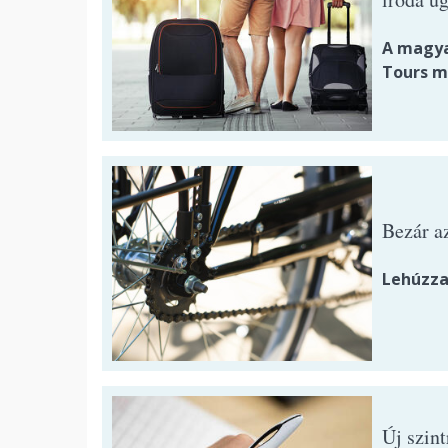
A magya
Tours m
Bezár a
Lehúzza
Új szin