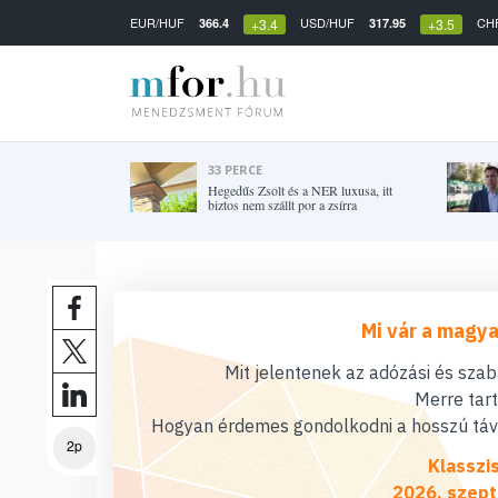
EUR/HUF
USD/HUF
CH
366.4
317.95
+3.4
+3.5
33 PERCE
Hegedűs Zsolt és a NER luxusa, itt
biztos nem szállt por a zsírra
Mi vár a magya
Mit jelentenek az adózási és sza
Merre tar
Hogyan érdemes gondolkodni a hosszú távú
2p
Klasszi
2026. szept