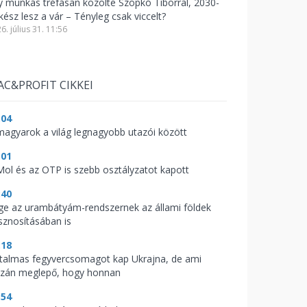
y munkás tréfásan közölte Szopkó Tiborral, 2030-
kész lesz a vár – Tényleg csak viccelt?
6. július 31. 11:56
AC&PROFIT CIKKEI
:04
magyarok a világ legnagyobb utazói között
:01
Mol és az OTP is szebb osztályzatot kapott
:40
ge az urambátyám-rendszernek az állami földek
sznosításában is
:18
talmas fegyvercsomagot kap Ukrajna, de ami
azán meglepő, hogy honnan
:54