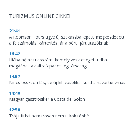
TURIZMUS ONLINE CIKKEI
21:41
A Robinson Tours ügye új szakaszba lépett: megkezdődött
a felszámolás, kártérítés jár a pórul járt utazóknak
16:42
Hiába nő az utasszám, komoly veszteséget tudhat
magáénak az ultrafapados légitársaság
14:57
Nincs összeomlás, de új kihívásokkal küzd a hazai turizmus
14:40
Magyar gasztrosiker a Costa del Solon
12:58
Trója titkai hamarosan nem titkok többé