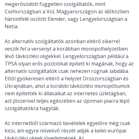
megerősödött független szolgáltatók, mint
Csehországban a Vol, Magyarországon az időközben
háromfelé oszlott Elender, vagy Lengyelországban a
Netia.
Az alternatív szolgáltatók azonban eltérő sikerrel
veszik fel a versenyt a korábban monopolhelyzetben
lévő távközlési cégekkel. Lengyelországban például a
TPSA olyan erős pozíciókat épített ki magának, hogy az
alternatív szolgáltatók csak nehezen rúgnak labdába.
Ettől gyökeresen eltérő a helyzet Oroszországban és
Ukrajnában, ahol a korábbi távközlési monopóliumok
nem építették ki állásaikat az internetes üzletágban,
azt jószerivel teljes egészében az újonnan piacra lépő
szolgáltatókra hagyták.
Az internetből származó bevételek egyelőre még csak
kicsi, ám egyre növekvő részét adják a kelet-európai
távközlési cégek jövedelmének. Az