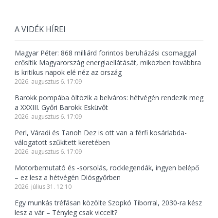
A VIDÉK HÍREI
Magyar Péter: 868 milliárd forintos beruházási csomaggal
erősítik Magyarország energiaellátását, miközben továbbra
is kritikus napok elé néz az ország
2026. augusztus 6. 17:09
Barokk pompába öltözik a belváros: hétvégén rendezik meg
a XXXIII. Győri Barokk Esküvőt
2026. augusztus 6. 17:09
Perl, Váradi és Tanoh Dez is ott van a férfi kosárlabda-
válogatott szűkített keretében
2026. augusztus 6. 17:09
Motorbemutató és -sorsolás, rocklegendák, ingyen belépő
– ez lesz a hétvégén Diósgyőrben
2026. július 31. 12:10
Egy munkás tréfásan közölte Szopkó Tiborral, 2030-ra kész
lesz a vár – Tényleg csak viccelt?