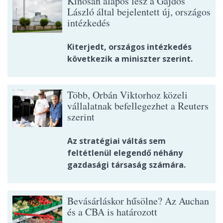
Kínosan alapos lesz a Gajdos
László által bejelentett új, országos
intézkedés
Kiterjedt, országos intézkedés
következik a miniszter szerint.
Több, Orbán Viktorhoz közeli
vállalatnak befellegezhet a Reuters
szerint
Az stratégiai váltás sem
feltétlenül elegendő néhány
gazdasági társaság számára.
Bevásárláskor hűsölne? Az Auchan
és a CBA is határozott