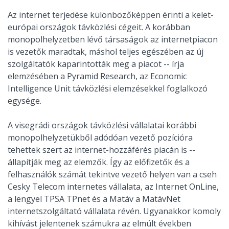
Az internet terjedése különbözőképpen érinti a kelet-
európai országok távközlési cégeit. A korábban
monopolhelyzetben lévő társaságok az internetpiacon
is vezetők maradtak, máshol teljes egészében az új
szolgáltatók kaparintották meg a piacot -- írja
elemzésében a Pyramid Research, az Economic
Intelligence Unit távközlési elemzésekkel foglalkozó
egysége.
A visegrádi országok távközlési vállalatai korábbi
monopolhelyzetükből adódóan vezető pozícióra
tehettek szert az internet-hozzáférés piacán is --
állapítják meg az elemzők. Így az előfizetők és a
felhasználók számát tekintve vezető helyen van a cseh
Cesky Telecom internetes vállalata, az Internet OnLine,
a lengyel TPSA TPnet és a Matáv a MatávNet
internetszolgáltató vállalata révén. Ugyanakkor komoly
kihívást jelentenek számukra az elmúlt években