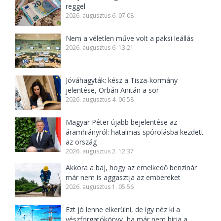
reggel
2026. augusztus 6. 07:08
Nem a véletlen műve volt a paksi leállás
2026. augusztus 6. 13:21
Jóváhagyták: kész a Tisza-kormány
jelentése, Orbán Anitán a sor
2026. augusztus 4. 06:58
Magyar Péter újabb bejelentése az
áramhiányról: hatalmas spórolásba kezdett
az ország
2026. augusztus 2. 12:37
Akkora a baj, hogy az emelkedő benzinár
már nem is aggasztja az embereket
2026. augusztus 1. 05:56
Ezt jó lenne elkerülni, de így néz ki a
vészforgatókönyv, ha már nem bírja a