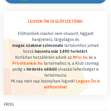
LEGYEN ÖN IS ELŐFIZETŐNK!
Előfizetőink máshol nem olvasott, higgadt
hangvételű, tárgyilagos és
magas szakmai színvonalú
tartalomhoz jutnak
hozzá
havonta már 1490 forintért
.
Korlátlan hozzáférést adunk az
Mfor.hu
és a
Privátbankár.hu
tartalmaihoz is, a Klub csomag
pedig a
hirdetés nélküli
olvasási lehetőséget is
tartalmazza.
Mi nap mint nap bizonyítani fogunk!
Legyen Ön is
előfizetőnk!
FRISS