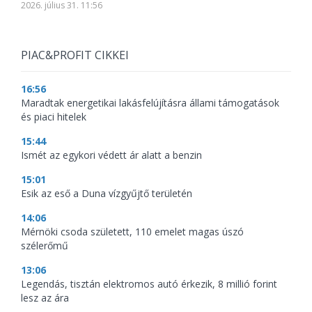
2026. július 31. 11:56
PIAC&PROFIT CIKKEI
16:56
Maradtak energetikai lakásfelújításra állami támogatások
és piaci hitelek
15:44
Ismét az egykori védett ár alatt a benzin
15:01
Esik az eső a Duna vízgyűjtő területén
14:06
Mérnöki csoda született, 110 emelet magas úszó
szélerőmű
13:06
Legendás, tisztán elektromos autó érkezik, 8 millió forint
lesz az ára