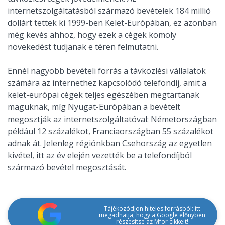
internetszolgáltatásból származó bevételek 184 millió
dollárt tettek ki 1999-ben Kelet-Európában, ez azonban
még kevés ahhoz, hogy ezek a cégek komoly
növekedést tudjanak e téren felmutatni.
Ennél nagyobb bevételi forrás a távközlési vállalatok
számára az internethez kapcsolódó telefondíj, amit a
kelet-európai cégek teljes egészében megtartanak
maguknak, míg Nyugat-Európában a bevételt
megosztják az internetszolgáltatóval: Németországban
például 12 százalékot, Franciaországban 55 százalékot
adnak át. Jelenleg régiónkban Csehország az egyetlen
kivétel, itt az év elején vezették be a telefondíjból
származó bevétel megosztását.
Tájékozódjon hiteles forrásból: itt
megadhatja, hogy a Google előnyben
részesítse az Mfor cikkeit!