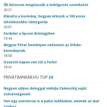
Ők biztosan megússzák a ledolgozós szombatot
20:21
Elárulta a kormány, hogyan érkezik a 100 ezres
iskolakezdési támogatás
20:01
Fordulat a lipcsei drónügyben
19:44
Magyar Péter keményen nekiment az Orbán-
kormánynak
18:58
Izzasztó napon van túl a forint
18:41
PRIVÁTBANKÁR.HU TOP
24
Nagyon súlyos dologgal vádolja Zelenszkij saját
szövetségeseit
Van egy szerencse is a paksi leállásban, aminek az ipar
örülhet