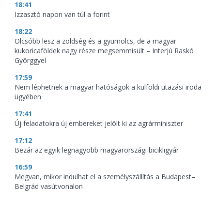
18:41
Izzasztó napon van túl a forint
18:22
Olcsóbb lesz a zöldség és a gyümölcs, de a magyar
kukoricaföldek nagy része megsemmisült – Interjú Raskó
Györggyel
17:59
Nem léphetnek a magyar hatóságok a külföldi utazási iroda
ügyében
17:41
Új feladatokra új embereket jelölt ki az agrárminiszter
17:12
Bezár az egyik legnagyobb magyarországi bicikligyár
16:59
Megvan, mikor indulhat el a személyszállítás a Budapest–
Belgrád vasútvonalon