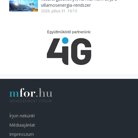
villamosenergia-rendszer
2026. július 31. 16:10
Együttműködő partnerünk:
Írjon nekünk!
Médiaajánlat
Impresszum