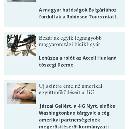
A magyar hatóságok Bulgáriához
fordultak a Robinson Tours miatt.
Bezár az egyik legnagyobb
magyarországi bicikligyár
Lehúzza a rolót az Accell Hunland
tószegi üzeme.
Új szintre emelné amerikai
együttműködéseit a 4iG
Jászai Gellért, a 4iG Nyrt. elnöke
Washingtonban tárgyalt a cég
amerikai partnerségeinek
megerősítéséről kormányzati