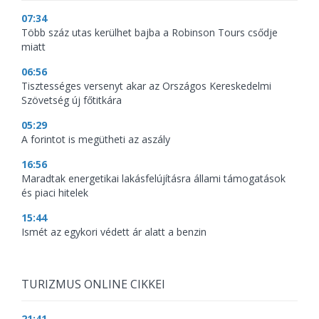
07:34
Több száz utas kerülhet bajba a Robinson Tours csődje
miatt
06:56
Tisztességes versenyt akar az Országos Kereskedelmi
Szövetség új főtitkára
05:29
A forintot is megütheti az aszály
16:56
Maradtak energetikai lakásfelújításra állami támogatások
és piaci hitelek
15:44
Ismét az egykori védett ár alatt a benzin
TURIZMUS ONLINE CIKKEI
21:41