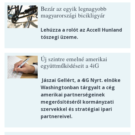
Bezár az egyik legnagyobb
magyarországi bicikligyár
Lehúzza a rolót az Accell Hunland
tószegi üzeme.
Új szintre emelné amerikai
együttműködéseit a 4iG
Jászai Gellért, a 4iG Nyrt. elnöke
Washingtonban tárgyalt a cég
amerikai partnerségeinek
megerősítéséről kormányzati
szervekkel és stratégiai ipari
partnereivel.