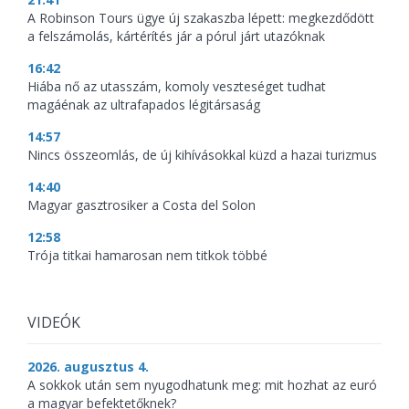
A Robinson Tours ügye új szakaszba lépett: megkezdődött
a felszámolás, kártérítés jár a pórul járt utazóknak
16:42
Hiába nő az utasszám, komoly veszteséget tudhat
magáénak az ultrafapados légitársaság
14:57
Nincs összeomlás, de új kihívásokkal küzd a hazai turizmus
14:40
Magyar gasztrosiker a Costa del Solon
12:58
Trója titkai hamarosan nem titkok többé
VIDEÓK
2026. augusztus 4.
A sokkok után sem nyugodhatunk meg: mit hozhat az euró
a magyar befektetőknek?