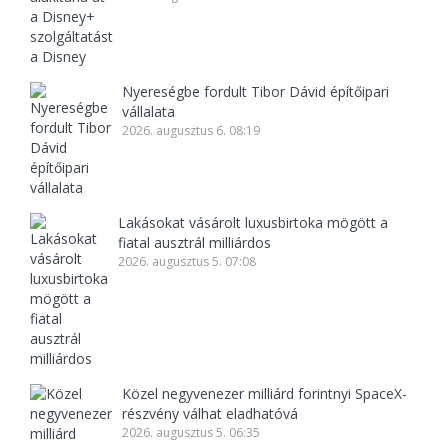
Nyereségbe fordult Tibor Dávid építőipari
vállalata
2026. augusztus 6. 08:19
Lakásokat vásárolt luxusbirtoka mögött a
fiatal ausztrál milliárdos
2026. augusztus 5. 07:08
Közel negyvenezer milliárd forintnyi SpaceX-
részvény válhat eladhatóvá
2026. augusztus 5. 06:35