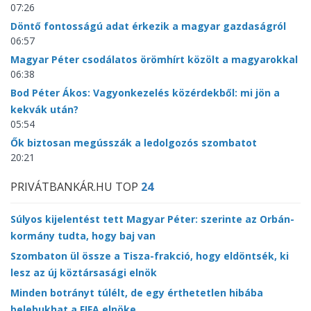
07:26
Döntő fontosságú adat érkezik a magyar gazdaságról
06:57
Magyar Péter csodálatos örömhírt közölt a magyarokkal
06:38
Bod Péter Ákos: Vagyonkezelés közérdekből: mi jön a
kekvák után?
05:54
Ők biztosan megússzák a ledolgozós szombatot
20:21
PRIVÁTBANKÁR.HU TOP
24
Súlyos kijelentést tett Magyar Péter: szerinte az Orbán-
kormány tudta, hogy baj van
Szombaton ül össze a Tisza-frakció, hogy eldöntsék, ki
lesz az új köztársasági elnök
Minden botrányt túlélt, de egy érthetetlen hibába
belebukhat a FIFA elnöke