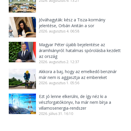
2026. augusztus 6. 13:21
Jóváhagyták: kész a Tisza-kormány
jelentése, Orbán Anitán a sor
2026. augusztus 4. 06:58
Magyar Péter újabb bejelentése az
áramhiányról: hatalmas spórolásba kezdett
az ország
2026. augusztus 2. 12:37
Akkora a baj, hogy az emelkedő benzinár
már nem is aggasztja az embereket
2026. augusztus 1. 05:56
Ezt jó lenne elkerülni, de így néz ki a
vészforgatókönyv, ha már nem bírja a
villamosenergia-rendszer
2026. július 31. 16:10