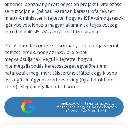
átmeneti pénzhiány miatt egyetlen projekt kivitelezése
se húzódjon el (például váratlan katasztrófahelyzet
miatt). A miniszter kifejtette, hogy az ISPA-támogatások
igénybe vételéhez a magyar államnak a teljes összeg
körülbelül 40-45 százalékát kell biztosítania.
Boros Imre leszögezte: a kormány álláspontja szerint
nemzeti érdek, hogy az ISPA-projektek
megvalósuljanak. Végül kifejtette, hogy a
hitelmegállapodás keretösszegét egyelőre nem
határozták meg, mert célszerűnek látszik egy kisebb
összegű, de úgynevezett revolving (újra feltölthető
keret) jellegű megállapodást kötni.
Tájékozódjon hiteles forrásból: itt
megadhatja, hogy a Google előnyben
részesítse az Mfor cikkeit!