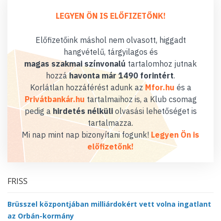
LEGYEN ÖN IS ELŐFIZETŐNK!
Előfizetőink máshol nem olvasott, higgadt
hangvételű, tárgyilagos és
magas szakmai színvonalú
tartalomhoz jutnak
hozzá
havonta már 1490 forintért
.
Korlátlan hozzáférést adunk az
Mfor.hu
és a
Privátbankár.hu
tartalmaihoz is, a Klub csomag
pedig a
hirdetés nélküli
olvasási lehetőséget is
tartalmazza.
Mi nap mint nap bizonyítani fogunk!
Legyen Ön is
előfizetőnk!
FRISS
Brüsszel központjában milliárdokért vett volna ingatlant
az Orbán-kormány