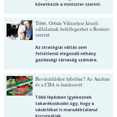
következik a miniszter szerint.
Több, Orbán Viktorhoz közeli
vállalatnak befellegezhet a Reuters
szerint
Az stratégiai váltás sem
feltétlenül elegendő néhány
gazdasági társaság számára.
Bevásárláskor hűsölne? Az Auchan
és a CBA is határozott
Több lépésben igyekeznek
takarékoskodni úgy, hogy a
vásárlókat is maradéktalanul
kiszolgálják.