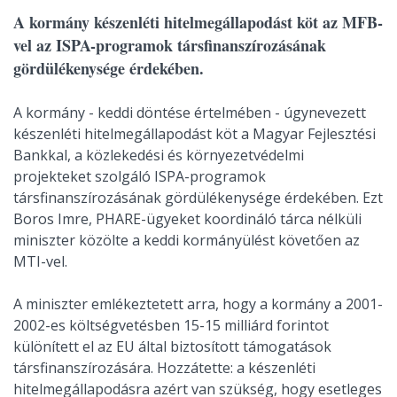
A kormány készenléti hitelmegállapodást köt az MFB-
vel az ISPA-programok társfinanszírozásának
gördülékenysége érdekében.
A kormány - keddi döntése értelmében - úgynevezett
készenléti hitelmegállapodást köt a Magyar Fejlesztési
Bankkal, a közlekedési és környezetvédelmi
projekteket szolgáló ISPA-programok
társfinanszírozásának gördülékenysége érdekében. Ezt
Boros Imre, PHARE-ügyeket koordináló tárca nélküli
miniszter közölte a keddi kormányülést követően az
MTI-vel.
A miniszter emlékeztetett arra, hogy a kormány a 2001-
2002-es költségvetésben 15-15 milliárd forintot
különített el az EU által biztosított támogatások
társfinanszírozására. Hozzátette: a készenléti
hitelmegállapodásra azért van szükség, hogy esetleges