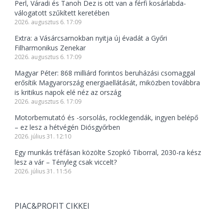
Perl, Váradi és Tanoh Dez is ott van a férfi kosárlabda-
válogatott szűkített keretében
2026. augusztus 6. 17:09
Extra: a Vásárcsarnokban nyitja új évadát a Győri
Filharmonikus Zenekar
2026. augusztus 6. 17:09
Magyar Péter: 868 milliárd forintos beruházási csomaggal
erősítik Magyarország energiaellátását, miközben továbbra
is kritikus napok elé néz az ország
2026. augusztus 6. 17:09
Motorbemutató és -sorsolás, rocklegendák, ingyen belépő
– ez lesz a hétvégén Diósgyőrben
2026. július 31. 12:10
Egy munkás tréfásan közölte Szopkó Tiborral, 2030-ra kész
lesz a vár – Tényleg csak viccelt?
2026. július 31. 11:56
PIAC&PROFIT CIKKEI