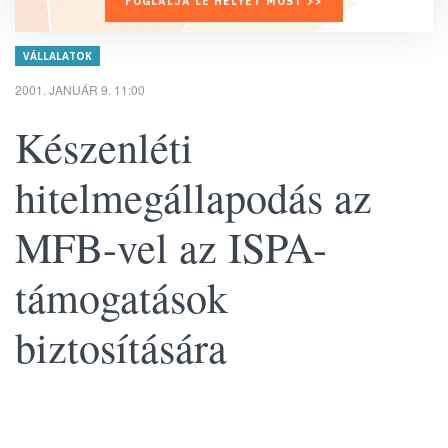
FOGLALJA LE HELYÉT MOST >>
VÁLLALATOK
2001. JANUÁR 9. 11:00
Készenléti
hitelmegállapodás az
MFB-vel az ISPA-
támogatások
biztosítására