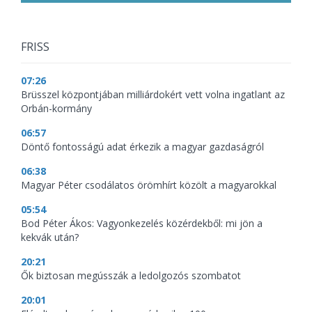
FRISS
07:26
Brüsszel központjában milliárdokért vett volna ingatlant az
Orbán-kormány
06:57
Döntő fontosságú adat érkezik a magyar gazdaságról
06:38
Magyar Péter csodálatos örömhírt közölt a magyarokkal
05:54
Bod Péter Ákos: Vagyonkezelés közérdekből: mi jön a
kekvák után?
20:21
Ők biztosan megússzák a ledolgozós szombatot
20:01