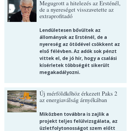
Megugrott a hitelezés az Ersténél,
de a nyereséget visszavetette az
extraprofitadó
Lendületesen bővültek az
állományok az Ersténél, de a
nyereség az ötödével csökkent az
első félévben. Az adók sok pénzt
vittek el, de jó hír, hogy a csalási
kísérletek többségét sikerült
megakadályozni.
Új mérföldkőhöz érkezett Paks 2
az energiaválság árnyékában
Miközben továbbra is zajlik a
projekt teljes felülvizsgálata, az
üzletfolytonosságot szem előtt