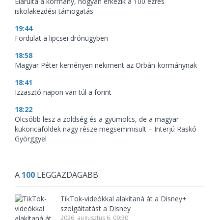
Elárulta a kormány, hogyan érkezik a 100 ezres
iskolakezdési támogatás
19:44
Fordulat a lipcsei drónügyben
18:58
Magyar Péter keményen nekiment az Orbán-kormánynak
18:41
Izzasztó napon van túl a forint
18:22
Olcsóbb lesz a zöldség és a gyümölcs, de a magyar
kukoricaföldek nagy része megsemmisült – Interjú Raskó
Györggyel
A
100
LEGGAZDAGABB
TikTok-videókkal alakítaná át a Disney+
szolgáltatást a Disney
2026. augusztus 6. 09:30