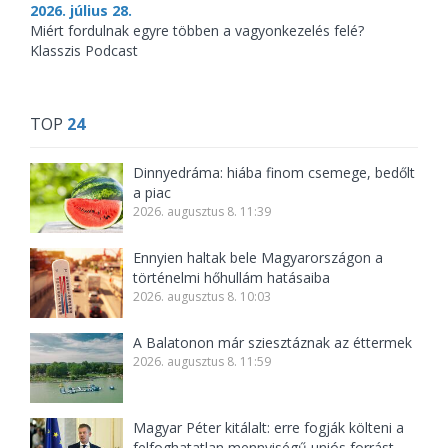
2026. július 28.
Miért fordulnak egyre többen a vagyonkezelés felé?
Klasszis Podcast
TOP
24
Dinnyedráma: hiába finom csemege, bedőlt
a piac
2026. augusztus 8. 11:39
Ennyien haltak bele Magyarországon a
történelmi hőhullám hatásaiba
2026. augusztus 8. 10:03
A Balatonon már sziesztáznak az éttermek
2026. augusztus 8. 11:59
Magyar Péter kitálalt: erre fogják költeni a
felfoghatatlan mennyiségű uniós forrást