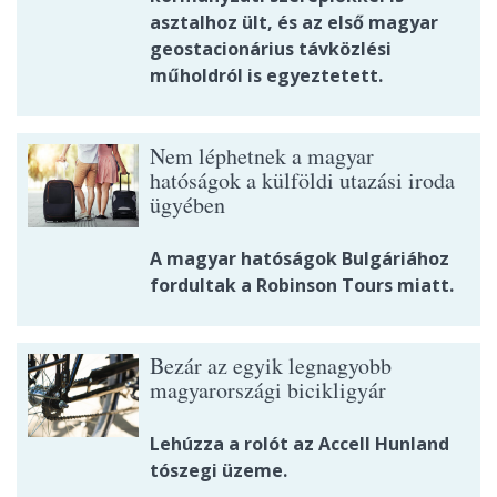
asztalhoz ült, és az első magyar
geostacionárius távközlési
műholdról is egyeztetett.
Nem léphetnek a magyar
hatóságok a külföldi utazási iroda
ügyében
A magyar hatóságok Bulgáriához
fordultak a Robinson Tours miatt.
Bezár az egyik legnagyobb
magyarországi bicikligyár
Lehúzza a rolót az Accell Hunland
tószegi üzeme.