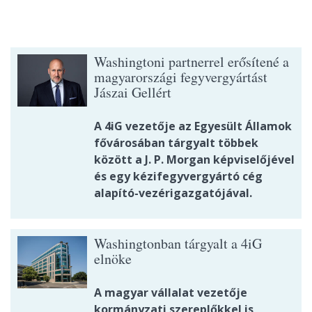
Washingtoni partnerrel erősítené a
magyarországi fegyvergyártást
Jászai Gellért
A 4iG vezetője az Egyesült Államok
fővárosában tárgyalt többek
között a J. P. Morgan képviselőjével
és egy kézifegyvergyártó cég
alapító-vezérigazgatójával.
Washingtonban tárgyalt a 4iG
elnöke
A magyar vállalat vezetője
kormányzati szereplőkkel is