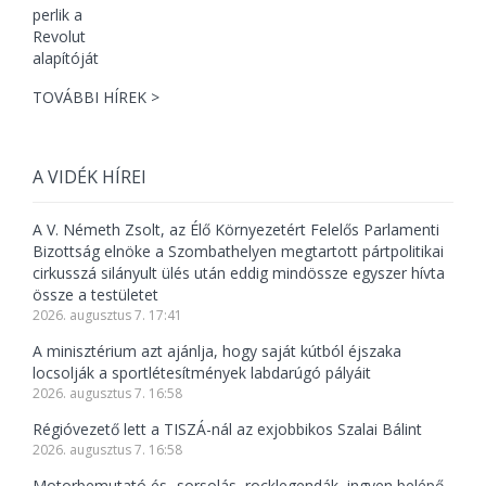
TOVÁBBI HÍREK >
A VIDÉK HÍREI
A V. Németh Zsolt, az Élő Környezetért Felelős Parlamenti
Bizottság elnöke a Szombathelyen megtartott pártpolitikai
cirkusszá silányult ülés után eddig mindössze egyszer hívta
össze a testületet
2026. augusztus 7. 17:41
A minisztérium azt ajánlja, hogy saját kútból éjszaka
locsolják a sportlétesítmények labdarúgó pályáit
2026. augusztus 7. 16:58
Régióvezető lett a TISZÁ-nál az exjobbikos Szalai Bálint
2026. augusztus 7. 16:58
Motorbemutató és -sorsolás, rocklegendák, ingyen belépő