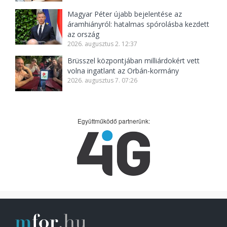
Magyar Péter újabb bejelentése az
áramhiányról: hatalmas spórolásba kezdett
az ország
2026. augusztus 2. 12:37
Brüsszel központjában milliárdokért vett
volna ingatlant az Orbán-kormány
2026. augusztus 7. 07:26
Együttműködő partnerünk: