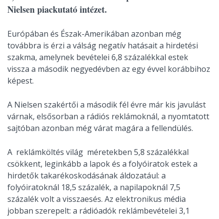
Nielsen piackutató intézet.
Európában és Észak-Amerikában azonban még
továbbra is érzi a válság negatív hatásait a hirdetési
szakma, amelynek bevételei 6,8 százalékkal estek
vissza a második negyedévben az egy évvel korábbihoz
képest.
A Nielsen szakértői a második fél évre már kis javulást
várnak, elsősorban a rádiós reklámoknál, a nyomtatott
sajtóban azonban még várat magára a fellendülés.
A reklámköltés világ méretekben 5,8 százalékkal
csökkent, leginkább a lapok és a folyóiratok estek a
hirdetők takarékoskodásának áldozatául: a
folyóiratoknál 18,5 százalék, a napilapoknál 7,5
százalék volt a visszaesés. Az elektronikus média
jobban szerepelt: a rádióadók reklámbevételei 3,1