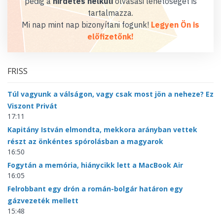
pedig a
hirdetés nélküli
olvasási lehetőséget is
tartalmazza.
Mi nap mint nap bizonyítani fogunk!
Legyen Ön is
előfizetőnk!
FRISS
Túl vagyunk a válságon, vagy csak most jön a neheze? Ez
Viszont Privát
17:11
Kapitány István elmondta, mekkora arányban vettek
részt az önkéntes spórolásban a magyarok
16:50
Fogytán a memória, hiánycikk lett a MacBook Air
16:05
Felrobbant egy drón a román-bolgár határon egy
gázvezeték mellett
15:48