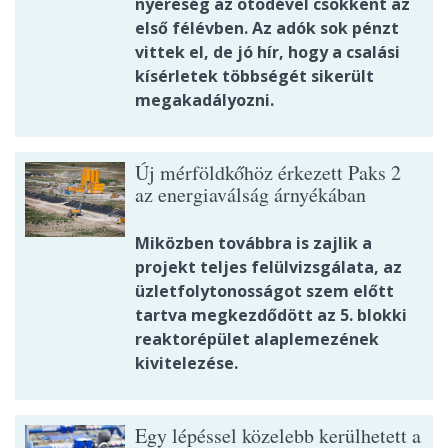
nyereség az ötödével csökkent az
első félévben. Az adók sok pénzt
vittek el, de jó hír, hogy a csalási
kísérletek többségét sikerült
megakadályozni.
Új mérföldkőhöz érkezett Paks 2
az energiaválság árnyékában
Miközben továbbra is zajlik a
projekt teljes felülvizsgálata, az
üzletfolytonosságot szem előtt
tartva megkezdődött az 5. blokki
reaktorépület alaplemezének
kivitelezése.
Egy lépéssel közelebb kerülhetett a