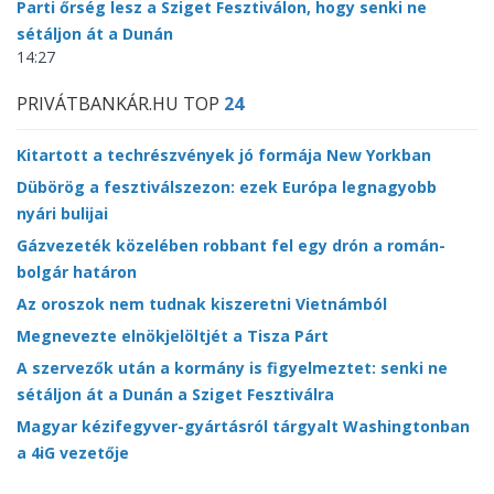
Parti őrség lesz a Sziget Fesztiválon, hogy senki ne
sétáljon át a Dunán
14:27
PRIVÁTBANKÁR.HU TOP
24
Kitartott a techrészvények jó formája New Yorkban
Dübörög a fesztiválszezon: ezek Európa legnagyobb
nyári bulijai
Gázvezeték közelében robbant fel egy drón a román-
bolgár határon
Az oroszok nem tudnak kiszeretni Vietnámból
Megnevezte elnökjelöltjét a Tisza Párt
A szervezők után a kormány is figyelmeztet: senki ne
sétáljon át a Dunán a Sziget Fesztiválra
Magyar kézifegyver-gyártásról tárgyalt Washingtonban
a 4iG vezetője