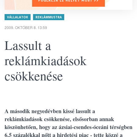
FOGLALJA LE HELYÉT MOST >>
VÁLLALATOK
REKLÁMMUSTRA
2009. OKTÓBER 8. 13:59
Lassult a
reklámkiadások
csökkenése
A második negyedévben kissé lassult a
reklámkiadások csökkenése, elsősorban annak
köszönhetően, hogy az ázsiai-csendes-óceáni térségben
6,5 százalékkal nőtt a hirdetési piac - tette közzé a