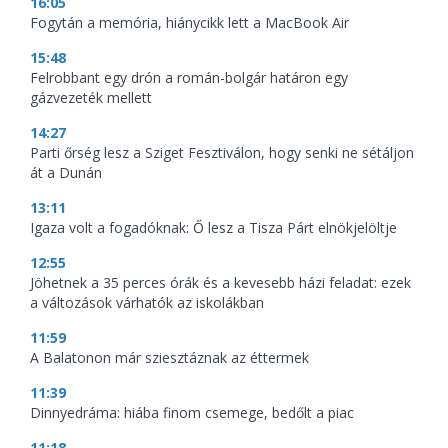
16:05
Fogytán a memória, hiánycikk lett a MacBook Air
15:48
Felrobbant egy drón a román-bolgár határon egy
gázvezeték mellett
14:27
Parti őrség lesz a Sziget Fesztiválon, hogy senki ne sétáljon
át a Dunán
13:11
Igaza volt a fogadóknak: Ő lesz a Tisza Párt elnökjelöltje
12:55
Jöhetnek a 35 perces órák és a kevesebb házi feladat: ezek
a változások várhatók az iskolákban
11:59
A Balatonon már sziesztáznak az éttermek
11:39
Dinnyedráma: hiába finom csemege, bedőlt a piac
11:18