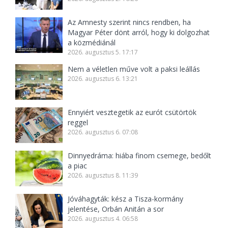
Az Amnesty szerint nincs rendben, ha
Magyar Péter dönt arról, hogy ki dolgozhat
a közmédiánál
2026. augusztus 5. 17:17
Nem a véletlen műve volt a paksi leállás
2026. augusztus 6. 13:21
Ennyiért vesztegetik az eurót csütörtök
reggel
2026. augusztus 6. 07:08
Dinnyedráma: hiába finom csemege, bedőlt
a piac
2026. augusztus 8. 11:39
Jóváhagyták: kész a Tisza-kormány
jelentése, Orbán Anitán a sor
2026. augusztus 4. 06:58