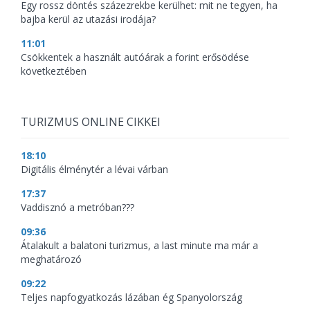
Egy rossz döntés százezrekbe kerülhet: mit ne tegyen, ha
bajba kerül az utazási irodája?
11:01
Csökkentek a használt autóárak a forint erősödése
következtében
TURIZMUS ONLINE CIKKEI
18:10
Digitális élménytér a lévai várban
17:37
Vaddisznó a metróban???
09:36
Átalakult a balatoni turizmus, a last minute ma már a
meghatározó
09:22
Teljes napfogyatkozás lázában ég Spanyolország