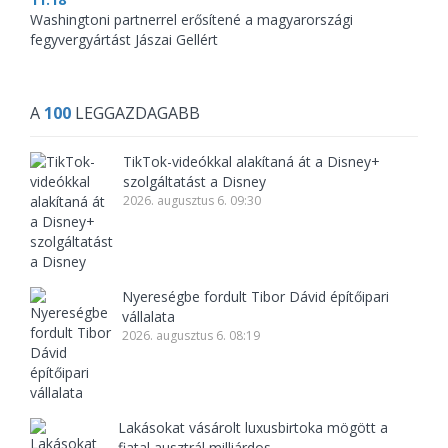
Washingtoni partnerrel erősítené a magyarországi
fegyvergyártást Jászai Gellért
A
100
LEGGAZDAGABB
TikTok-videókkal alakítaná át a Disney+
szolgáltatást a Disney
2026. augusztus 6. 09:30
Nyereségbe fordult Tibor Dávid építőipari
vállalata
2026. augusztus 6. 08:19
Lakásokat vásárolt luxusbirtoka mögött a
fiatal ausztrál milliárdos