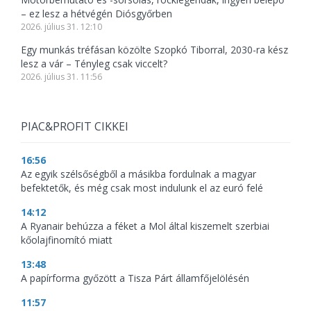
– ez lesz a hétvégén Diósgyőrben
2026. július 31. 12:10
Egy munkás tréfásan közölte Szopkó Tiborral, 2030-ra kész
lesz a vár – Tényleg csak viccelt?
2026. július 31. 11:56
PIAC&PROFIT CIKKEI
16:56
Az egyik szélsőségből a másikba fordulnak a magyar
befektetők, és még csak most indulunk el az euró felé
14:12
A Ryanair behúzza a féket a Mol által kiszemelt szerbiai
kőolajfinomító miatt
13:48
A papírforma győzött a Tisza Párt államfőjelölésén
11:57