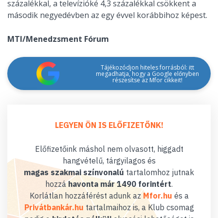
százalékkal, a televízióké 4,3 százalékkal csökkent a
második negyedévben az egy évvel korábbihoz képest.
MTI/Menedzsment Fórum
Tájékozódjon hiteles forrásból: itt
megadhatja, hogy a Google előnyben
részesítse az Mfor cikkeit!
LEGYEN ÖN IS ELŐFIZETŐNK!
Előfizetőink máshol nem olvasott, higgadt
hangvételű, tárgyilagos és
magas szakmai színvonalú
tartalomhoz jutnak
hozzá
havonta már 1490 forintért
.
Korlátlan hozzáférést adunk az
Mfor.hu
és a
Privátbankár.hu
tartalmaihoz is, a Klub csomag