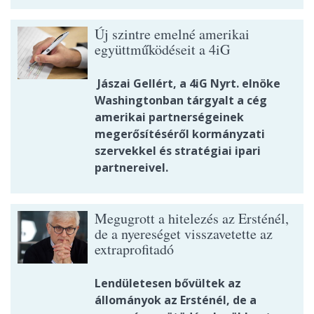
Új szintre emelné amerikai
együttműködéseit a 4iG
Jászai Gellért, a 4iG Nyrt. elnöke
Washingtonban tárgyalt a cég
amerikai partnerségeinek
megerősítéséről kormányzati
szervekkel és stratégiai ipari
partnereivel.
Megugrott a hitelezés az Ersténél,
de a nyereséget visszavetette az
extraprofitadó
Lendületesen bővültek az
állományok az Ersténél, de a