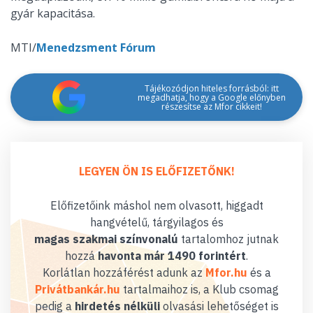
gyár kapacitása.
MTI/
Menedzsment Fórum
Tájékozódjon hiteles forrásból: itt
megadhatja, hogy a Google előnyben
részesítse az Mfor cikkeit!
LEGYEN ÖN IS ELŐFIZETŐNK!
Előfizetőink máshol nem olvasott, higgadt
hangvételű, tárgyilagos és
magas szakmai színvonalú
tartalomhoz jutnak
hozzá
havonta már 1490 forintért
.
Korlátlan hozzáférést adunk az
Mfor.hu
és a
Privátbankár.hu
tartalmaihoz is, a Klub csomag
pedig a
hirdetés nélküli
olvasási lehetőséget is