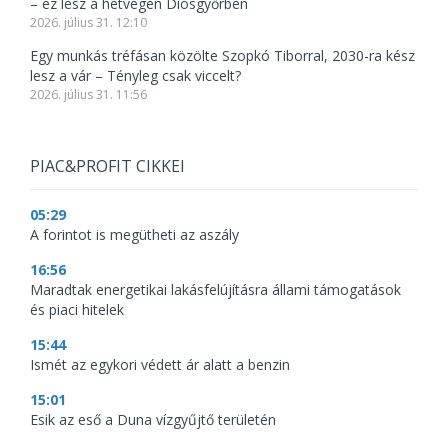
– ez lesz a hétvégén Diósgyőrben
2026. július 31. 12:10
Egy munkás tréfásan közölte Szopkó Tiborral, 2030-ra kész
lesz a vár – Tényleg csak viccelt?
2026. július 31. 11:56
PIAC&PROFIT CIKKEI
05:29
A forintot is megütheti az aszály
16:56
Maradtak energetikai lakásfelújításra állami támogatások
és piaci hitelek
15:44
Ismét az egykori védett ár alatt a benzin
15:01
Esik az eső a Duna vízgyűjtő területén