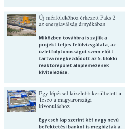
Új mérföldkőhöz érkezett Paks 2
az energiaválság árnyékában
Miközben továbbra is zajlik a
projekt teljes felülvizsgálata, az
üzletfolytonosságot szem előtt
tartva megkezdődött az 5. blokki
reaktorépület alaplemezének
kivitelezése.
Egy lépéssel közelebb kerülhetett a
Tesco a magyarországi
kivonuláshoz
Egy cseh lap szerint két nagy nevű
befektetési bankot is megbíztak a