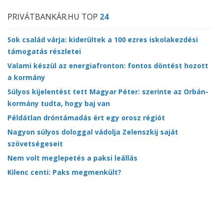
PRIVÁTBANKÁR.HU TOP
24
Sok család várja: kiderültek a 100 ezres iskolakezdési
támogatás részletei
Valami készül az energiafronton: fontos döntést hozott
a kormány
Súlyos kijelentést tett Magyar Péter: szerinte az Orbán-
kormány tudta, hogy baj van
Példátlan dróntámadás ért egy orosz régiót
Nagyon súlyos dologgal vádolja Zelenszkij saját
szövetségeseit
Nem volt meglepetés a paksi leállás
Kilenc centi: Paks megmenkült?