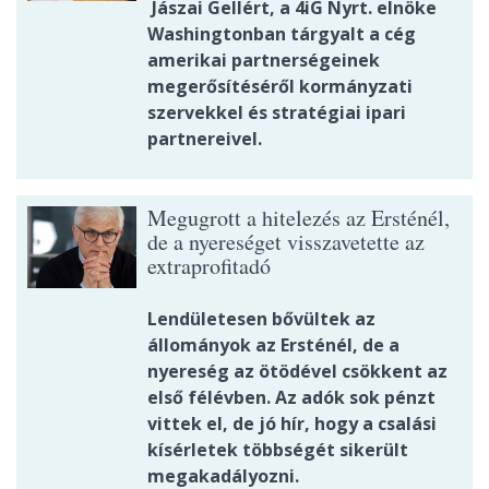
Jászai Gellért, a 4iG Nyrt. elnöke
Washingtonban tárgyalt a cég
amerikai partnerségeinek
megerősítéséről kormányzati
szervekkel és stratégiai ipari
partnereivel.
Megugrott a hitelezés az Ersténél,
de a nyereséget visszavetette az
extraprofitadó
Lendületesen bővültek az
állományok az Ersténél, de a
nyereség az ötödével csökkent az
első félévben. Az adók sok pénzt
vittek el, de jó hír, hogy a csalási
kísérletek többségét sikerült
megakadályozni.