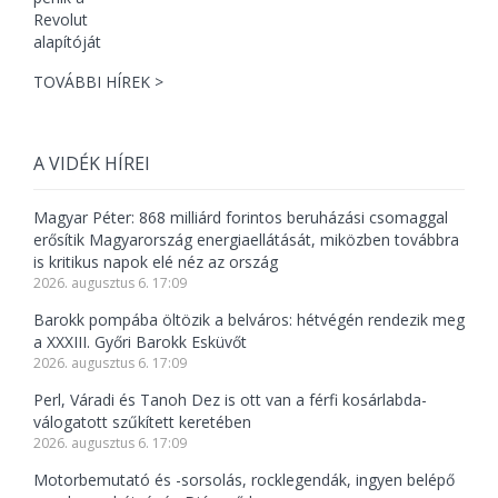
TOVÁBBI HÍREK >
A VIDÉK HÍREI
Magyar Péter: 868 milliárd forintos beruházási csomaggal
erősítik Magyarország energiaellátását, miközben továbbra
is kritikus napok elé néz az ország
2026. augusztus 6. 17:09
Barokk pompába öltözik a belváros: hétvégén rendezik meg
a XXXIII. Győri Barokk Esküvőt
2026. augusztus 6. 17:09
Perl, Váradi és Tanoh Dez is ott van a férfi kosárlabda-
válogatott szűkített keretében
2026. augusztus 6. 17:09
Motorbemutató és -sorsolás, rocklegendák, ingyen belépő