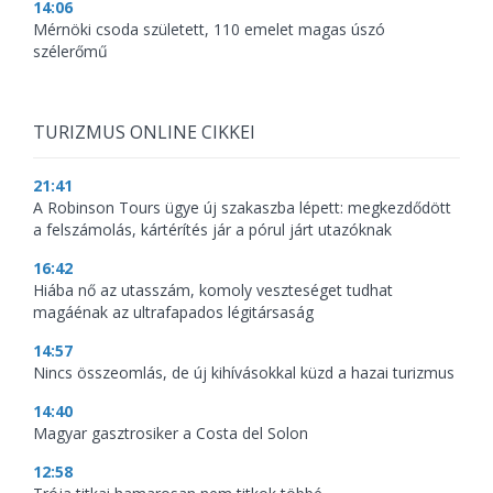
14:06
Mérnöki csoda született, 110 emelet magas úszó
szélerőmű
TURIZMUS ONLINE CIKKEI
21:41
A Robinson Tours ügye új szakaszba lépett: megkezdődött
a felszámolás, kártérítés jár a pórul járt utazóknak
16:42
Hiába nő az utasszám, komoly veszteséget tudhat
magáénak az ultrafapados légitársaság
14:57
Nincs összeomlás, de új kihívásokkal küzd a hazai turizmus
14:40
Magyar gasztrosiker a Costa del Solon
12:58