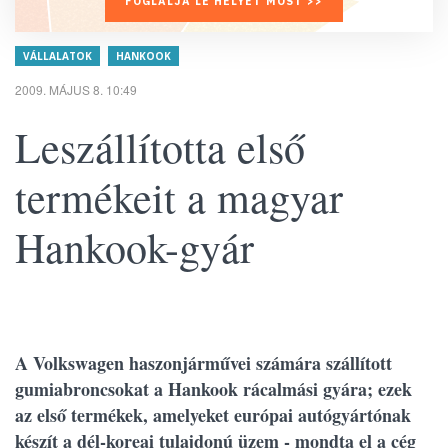
FOGLALJA LE HELYÉT MOST >>
VÁLLALATOK
HANKOOK
2009. MÁJUS 8. 10:49
Leszállította első
termékeit a magyar
Hankook-gyár
A Volkswagen haszonjárművei számára szállított
gumiabroncsokat a Hankook rácalmási gyára; ezek
az első termékek, amelyeket európai autógyártónak
készít a dél-koreai tulajdonú üzem - mondta el a cég