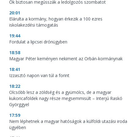
Ők biztosan megússzák a ledolgozós szombatot
20:01
Elárulta a kormány, hogyan érkezik a 100 ezres
iskolakezdési támogatás
19:44
Fordulat a lipcsei drónügyben
18:58
Magyar Péter keményen nekiment az Orbán-kormánynak
18:41
Izzasztó napon van túl a forint
18:22
Olcsóbb lesz a zöldség és a gyümölcs, de a magyar
kukoricaföldek nagy része megsemmisült – Interjú Raskó
Györggyel
17:59
Nem léphetnek a magyar hatóságok a külföldi utazási iroda
ügyében