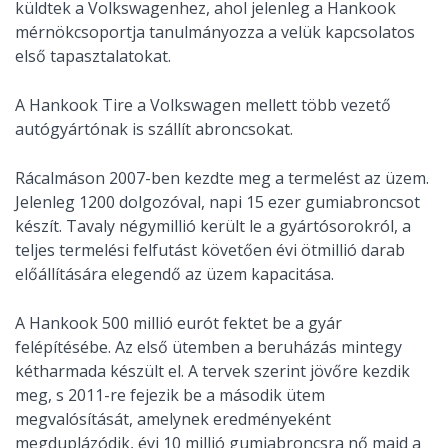
küldtek a Volkswagenhez, ahol jelenleg a Hankook
mérnökcsoportja tanulmányozza a velük kapcsolatos
első tapasztalatokat.
A Hankook Tire a Volkswagen mellett több vezető
autógyártónak is szállít abroncsokat.
Rácalmáson 2007-ben kezdte meg a termelést az üzem.
Jelenleg 1200 dolgozóval, napi 15 ezer gumiabroncsot
készít. Tavaly négymillió került le a gyártósorokról, a
teljes termelési felfutást követően évi ötmillió darab
előállítására elegendő az üzem kapacitása.
A Hankook 500 millió eurót fektet be a gyár
felépítésébe. Az első ütemben a beruházás mintegy
kétharmada készült el. A tervek szerint jövőre kezdik
meg, s 2011-re fejezik be a második ütem
megvalósítását, amelynek eredményeként
megduplázódik, évi 10 millió gumiabroncsra nő majd a