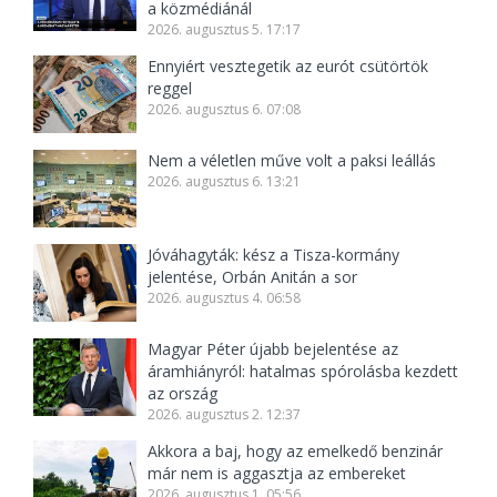
a közmédiánál
2026. augusztus 5. 17:17
Ennyiért vesztegetik az eurót csütörtök
reggel
2026. augusztus 6. 07:08
Nem a véletlen műve volt a paksi leállás
2026. augusztus 6. 13:21
Jóváhagyták: kész a Tisza-kormány
jelentése, Orbán Anitán a sor
2026. augusztus 4. 06:58
Magyar Péter újabb bejelentése az
áramhiányról: hatalmas spórolásba kezdett
az ország
2026. augusztus 2. 12:37
Akkora a baj, hogy az emelkedő benzinár
már nem is aggasztja az embereket
2026. augusztus 1. 05:56